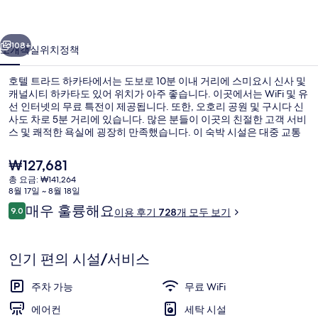
카
이전
다음
타
108+
소개
객실
위치
정책
의
호텔 트라드 하카타에서는 도보로 10분 이내 거리에 스미요시 신사 및
사
캐널시티 하카타도 있어 위치가 아주 좋습니다. 이곳에서는 WiFi 및 유
선 인터넷의 무료 특전이 제공됩니다. 또한, 오호리 공원 및 구시다 신
진
사도 차로 5분 거리에 있습니다. 많은 분들이 이곳의 친절한 고객 서비
갤
스 및 쾌적한 욕실에 굉장히 만족했습니다. 이 숙박 시설은 대중 교통
편을 이용하기가 편리해요. 와타나베도리 역의 경우 11분만 걸으면 갈
러
수 있고 쿠시다신자마에역도 12분 거리에 있어요.
현
₩127,681
재
리
총 요금: ₩141,264
가
8월 17일 ~ 8월 18일
매일 뷔페 아침 식사 유료
격
이
매우 훌륭해요
9.0
이용 후기 728개 모두 보기
은
10점 만점 중 9.0점.
용
₩127,681
후
기
인기 편의 시설/서비스
주차 가능
무료 WiFi
에어컨
세탁 시설