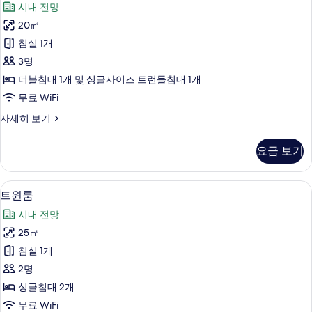
두
시내 전망
width,
룸,
보
Maximum
20㎡
금
2
기
침실 1개
adults)
연
자
3명
(20.48
세
더블침대 1개 및 싱글사이즈 트런들침대 1개
sqm,
히
무료 WiFi
보
150cm
기
bed
더
자세히 보기
블
+
룸,
1
요금 보기
금
extra
연
(20.48
bed)
오리/거위털 이불, 객실 내 금고, 책상,
트
14
sqm,
트윈룸
사
윈
150cm
시내 전망
진
bed
룸
+
25㎡
모
사
1
침실 1개
두
extra
진
bed)
2명
보
모
자
싱글침대 2개
기
세
두
무료 WiFi
히