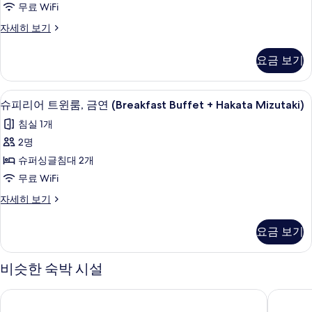
히
무료 WiFi
기
연
보
트
자세히 보기
기
(Breakfast
리
Buffet
플
요금 보기
+
룸,
금
Hakata
연
오리/거위털 이불, 객실 내 금고, 책상,
슈
Mizutaki)
11
(Breakfast
슈피리어 트윈룸, 금연 (Breakfast Buffet + Hakata Mizutaki)
사
피
Buffet
침실 1개
+
진
리
Hakata
2명
모
어
Mizutaki)
슈퍼싱글침대 2개
자
두
트
세
무료 WiFi
보
윈
히
슈
자세히 보기
보
기
룸,
피
기
금
리
요금 보기
어
연
트
(Breakfast
윈
비슷한 숙박 시설
룸,
Buffet
금
+
크로스 라이프 하카타 텐진, 오릭스 호텔 & 리조트
더 베이
연
Hakata
(Breakfast