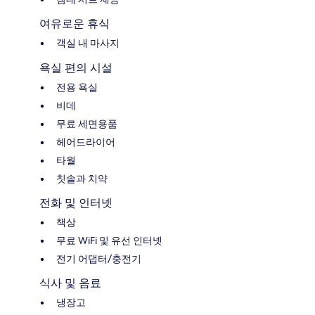
여유로운 휴식
객실 내 마사지
욕실 편의 시설
전용 욕실
비데
무료 세면용품
헤어드라이어
타월
칫솔과 치약
전화 및 인터넷
책상
무료 WiFi 및 유선 인터넷
전기 어댑터/충전기
식사 및 음료
냉장고