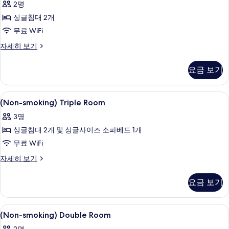
2명
기
Twin
싱글침대 2개
Room
사
무료 WiFi
진
(Non-
자세히 보기
smoking)
모
Twin
요금 보기
두
Room
자
보
세
(Non-
오리/거위털 이불, 객실 내 금고, 책상,
기
11
히
(Non-smoking) Triple Room
smoking)
보
3명
기
Triple
싱글침대 2개 및 싱글사이즈 소파베드 1개
Room
사
무료 WiFi
진
(Non-
자세히 보기
smoking)
모
Triple
요금 보기
두
Room
자
보
세
(Non-
오리/거위털 이불, 객실 내 금고, 책상,
기
15
히
(Non-smoking) Double Room
smoking)
보