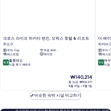
Mizutaki)
Buffet
+
사
Hakata
진
Mizutaki)
자
모
세
두
히
보
보
크
더
크로스 라이프 하카타 텐진, 오릭스 호텔 & 리조트
더 베
기
기
로
베
주오구
하카타
스
이
주차 가능
무료 WiFi
주차 
라
직
레스토랑
에어컨
레스토
이
스
프
후
10
10
훌륭해요
매우
8.8
9.0
하
쿠
점
점
이용 후기 985개
이용 
카
오
만
만
타
카
점
점
현
₩140,214
텐
하
중
중
재
진,
총 요금: ₩154,377
카
8.8
9.0
요
8월 31일 ~ 9월 1일
오
타
점,
점,
금
릭
구
훌
매
₩140,214
비슷한 숙박 시설 비교하기
스
륭
우
호
해
훌
텔
요,
륭
&
이
해
로그인해 이용 가능한 할인과 특전을 확인하실 수 있어요. 리워