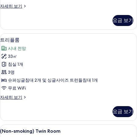
보
보
트
자세히 보기
기
기
윈
룸
요금 보기
자
세
히
오리/거위털 이불, 객실 내 금고, 책상,
트
8
보
트리플룸
리
기
시내 전망
플
33㎡
룸
침실 1개
사
3명
진
슈퍼싱글침대 2개 및 싱글사이즈 트런들침대 1개
모
무료 WiFi
두
트
자세히 보기
보
리
기
플
요금 보기
룸
자
세
(Non-
오리/거위털 이불, 객실 내 금고, 책상,
18
히
(Non-smoking) Twin Room
smoking)
보