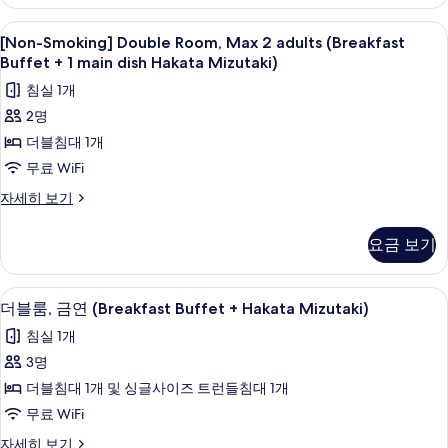
트
보
윈
[Non-
오리/거위털 이불, 객실 내 금고, 책상,
8
룸
[Non-Smoking] Double Room, Max 2 adults (Breakfast
기
Smoking]
자
Buffet + 1 main dish Hakata Mizutaki)
세
Double
침실 1개
히
Room,
보
2명
Max
기
더블침대 1개
2
adults
무료 WiFi
(Breakfast
[Non-
자세히 보기
Buffet
Smoking]
Double
+
요금 보기
Room,
1
Max
main
2
오리/거위털 이불, 객실 내 금고, 책상,
더
8
dish
adults
더블룸, 금연 (Breakfast Buffet + Hakata Mizutaki)
블
(Breakfast
Hakata
침실 1개
Buffet
룸,
Mizutaki)
+
3명
금
사
1
더블침대 1개 및 싱글사이즈 트런들침대 1개
main
연
진
dish
무료 WiFi
(Breakfast
모
Hakata
더
자세히 보기