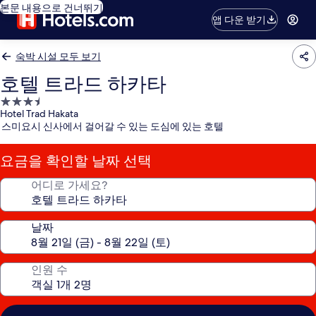
본문 내용으로 건너뛰기
앱 다운 받기
숙박 시설 모두 보기
호텔 트라드 하카타
3.5
Hotel Trad Hakata
성
스미요시 신사에서 걸어갈 수 있는 도심에 있는 호텔
급
숙
요금을 확인할 날짜 선택
박
시
어디로 가세요?
설
날짜
인원 수