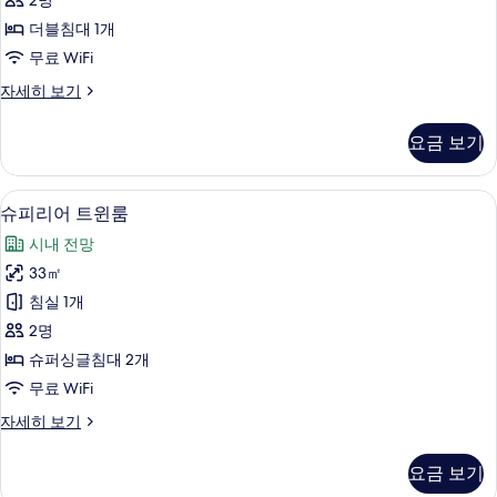
2명
기
Double
더블침대 1개
Room
사
무료 WiFi
진
(Non-
자세히 보기
smoking)
모
Double
요금 보기
두
Room
자
보
세
오리/거위털 이불, 객실 내 금고, 책상,
슈
기
10
히
슈피리어 트윈룸
피
보
시내 전망
기
리
33㎡
어
침실 1개
트
2명
윈
슈퍼싱글침대 2개
룸
무료 WiFi
사
슈
자세히 보기
진
피
모
리
요금 보기
어
두