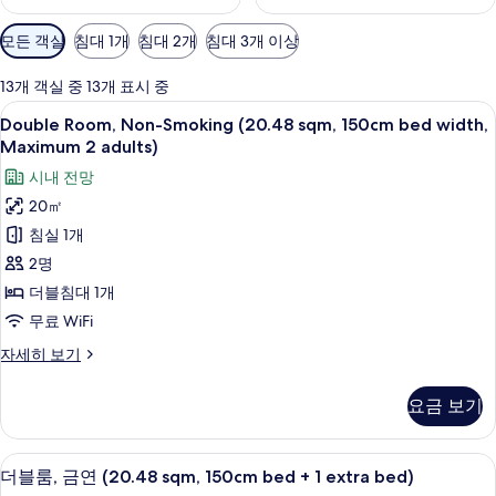
객
모든 객실
침대 1개
침대 2개
침대 3개 이상
실
에
13개 객실 중 13개 표시 중
사
Double
오리/거위털 이불, 객실 내 금고, 책상,
9
Double Room, Non-Smoking (20.48 sqm, 150cm bed width,
용
Room,
Maximum 2 adults)
가
Non-
시내 전망
능
Smoking
한
20㎡
(20.48
필
침실 1개
sqm,
터
150cm
2명
bed
더블침대 1개
width,
무료 WiFi
Maximum
Double
자세히 보기
2
Room,
adults)
Non-
요금 보기
Smoking
사
(20.48
진
sqm,
오리/거위털 이불, 객실 내 금고, 책상,
더
7
150cm
모
더블룸, 금연 (20.48 sqm, 150cm bed + 1 extra bed)
블
bed