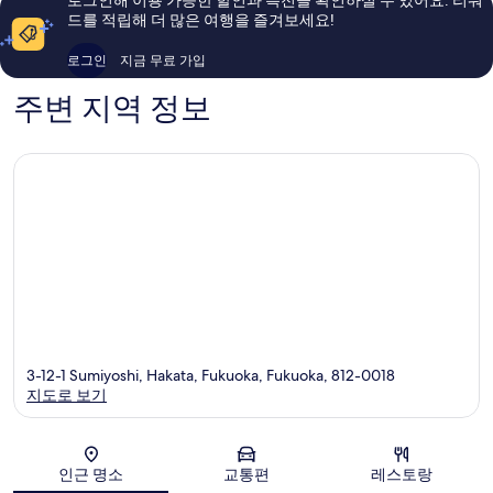
리
용
요,
드를 적립해 더 많은 여행을 즐겨보세요!
조
후
이
트
기
용
로그인
지금 무료 가입
주
985
후
오
개
기
주변 지역 정보
구
2,330
개
3-12-1 Sumiyoshi, Hakata, Fukuoka, Fukuoka, 812-0018
지도로 보기
지도
인근 명소
교통편
레스토랑