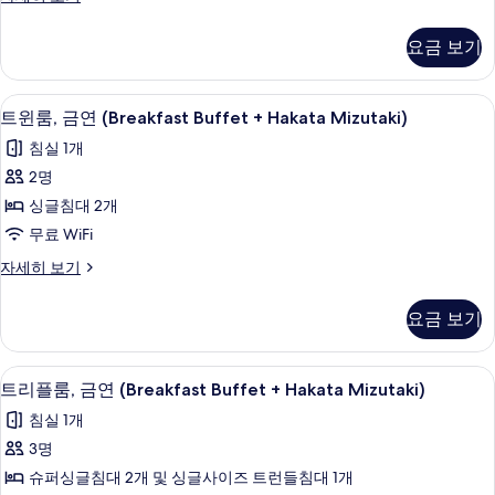
Buffet
Mizutaki)
두
블
자
+
보
룸,
세
요금 보기
Hakata
금
히
기
연
Mizutaki)
보
(Breakfast
기
사
오리/거위털 이불, 객실 내 금고, 책상,
트
10
Buffet
트윈룸, 금연 (Breakfast Buffet + Hakata Mizutaki)
진
윈
+
침실 1개
Hakata
모
룸,
Mizutaki)
2명
두
금
자
싱글침대 2개
세
보
연
히
무료 WiFi
기
(Breakfast
보
트
자세히 보기
Buffet
기
윈
+
룸,
요금 보기
Hakata
금
연
Mizutaki)
(Breakfast
사
오리/거위털 이불, 객실 내 금고, 책상,
트
9
Buffet
트리플룸, 금연 (Breakfast Buffet + Hakata Mizutaki)
진
리
+
침실 1개
Hakata
모
플
Mizutaki)
3명
두
룸,
자
슈퍼싱글침대 2개 및 싱글사이즈 트런들침대 1개
세
보
금