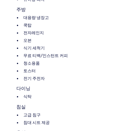
주방
대용량 냉장고
쿡탑
전자레인지
오븐
식기 세척기
무료 티백/인스턴트 커피
청소용품
토스터
전기 주전자
다이닝
식탁
침실
고급 침구
침대 시트 제공