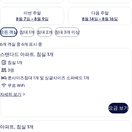
이번 주말 예약 가능 여부 확인, 8월 7일 ~ 8월 9일
다음 주말 예약 가능 여부 확인, 8월
이번 주말
다음 주말
8월 7일 ~ 8월 9일
8월 14일 ~ 8월 16일
객
모든 객실
침대 1개
침대 2개
침대 3개 이상
실
에
6개 객실 중 6개 표시 중
사
디지털 채널 시청이 가능한 40인치 평면 T
스
7
스탠다드 아파트, 침실 1개
용
탠
가
침실 1개
다
능
3명
드
한
퀸사이즈침대 1개 및 싱글사이즈 소파베드 1개
아
필
무료 WiFi
터
파
스
자세히 보기
트,
탠
침
다
요금 보기
드
실
아
1
파
고급 침구, 객실 내 금고, 노트북 작업 공
아
8
트,
개
아파트, 침실 1개
파
침