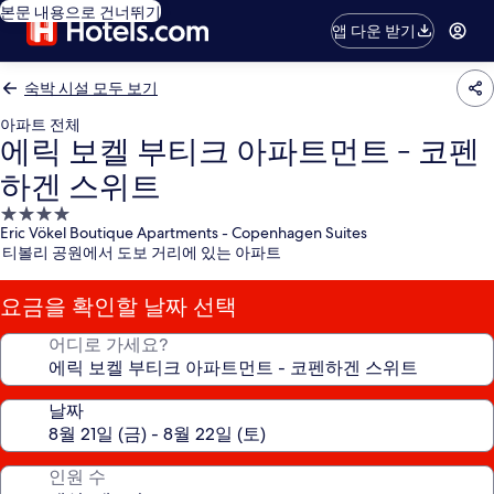
본문 내용으로 건너뛰기
앱 다운 받기
숙박 시설 모두 보기
아파트 전체
에릭 보켈 부티크 아파트먼트 - 코펜
하겐 스위트
4.0
Eric Vökel Boutique Apartments - Copenhagen Suites
성
티볼리 공원에서 도보 거리에 있는 아파트
급
숙
요금을 확인할 날짜 선택
박
시
어디로 가세요?
설
날짜
인원 수