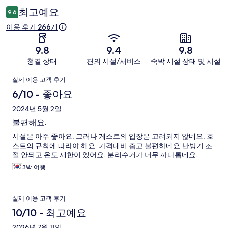
후
최고예요
9.6
기
이용 후기 266개
9.8
9.4
9.8
청결 상태
편의 시설/서비스
숙박 시설 상태 및 시설
이
실제 이용 고객 후기
용
6/10 - 좋아요
후
2024년 5월 2일
불편해요.
기
시설은 아주 좋아요. 그러나 게스트의 입장은 고려되지 않네요. 호
스트의 규칙에 따라야 해요. 가격대비 춥고 불편하네요.난방기 조
절 안되고 온도 재한이 있어요. 분리수거가 너무 까다롭네요.
3박 여행
실제 이용 고객 후기
10/10 - 최고예요
2026년 7월 11일