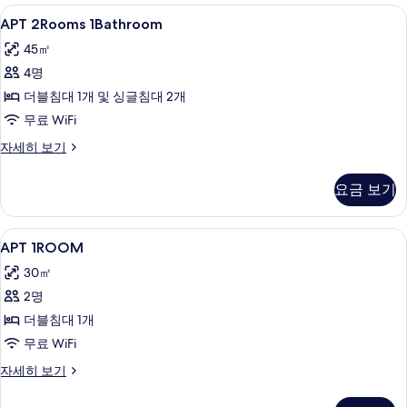
모
2
APT
고급 침구, 객실 내 금고, 노트북 작업 공
7
개
두
APT 2Rooms 1Bathroom
2Rooms
자
보
45㎡
세
1Bathroom
기
히
4명
사
보
더블침대 1개 및 싱글침대 2개
진
기
무료 WiFi
모
두
APT
자세히 보기
2Rooms
보
1Bathroom
요금 보기
기
자
세
히
APT
고급 침구, 객실 내 금고, 노트북 작업 공
10
보
APT 1ROOM
1ROOM
기
30㎡
사
2명
진
더블침대 1개
모
무료 WiFi
두
APT
자세히 보기
보
1ROOM
기
자