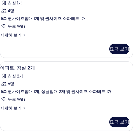
사
침실 1개
실
트,
진
1
4명
침
개
모
퀸사이즈침대 1개 및 퀸사이즈 소파베드 1개
자
실
두
세
무료 WiFi
1
히
보
아
자세히 보기
보
개
파
기
기
사
트,
요금 보기
침
진
실
모
1
디지털 채널 시청이 가능한 40인치 평면 T
아
8
개
두
아파트, 침실 2개
파
자
보
침실 2개
세
트,
기
히
6명
침
보
퀸사이즈침대 1개, 싱글침대 2개 및 퀸사이즈 소파베드 1개
기
실
무료 WiFi
2
아
자세히 보기
개
파
사
트,
요금 보기
침
진
실