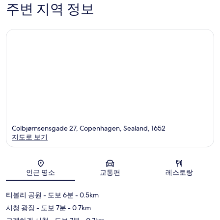
개
기
주변 지역 정보
104
개
Colbjørnsensgade 27, Copenhagen, Sealand, 1652
지도로 보기
지도
인근 명소
교통편
레스토랑
티볼리 공원
- 도보 6분
- 0.5km
시청 광장
- 도보 7분
- 0.7km