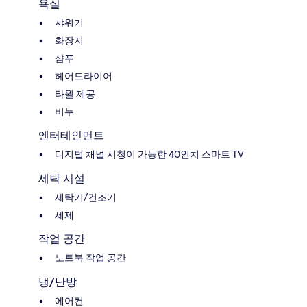
욕실
샤워기
화장지
샴푸
헤어드라이어
타월 제공
비누
엔터테인먼트
디지털 채널 시청이 가능한 40인치 스마트 TV
세탁 시설
세탁기/건조기
세제
작업 공간
노트북 작업 공간
냉/난방
에어컨