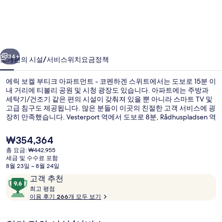
부
티
크
이전
다음
아
34+
소개
편의 시설/서비스
위치
요금
정책
파
에릭 보켈 부티크 아파트먼트 - 코펜하겐 스위트에서는 도보로 15분 이
트
내 거리에 티볼리 공원 및 시청 광장도 있습니다. 아파트에는 주방과
세탁기/건조기 같은 편의 시설이 갖춰져 있을 뿐 아니라 스마트 TV 및
먼
고급 침구도 제공됩니다. 많은 분들이 이곳의 친절한 고객 서비스에 굉
트
장히 만족했습니다. Vesterport 역에서 도보로 8분, Rådhuspladsen 역
에서는 11분 거리에 있어 대중 교통편을 이용하기 편리합니다.
-
현
₩354,364
코
재
총 요금: ₩442,955
가
세금 및 수수료 포함
펜
내부 입구
격
8월 23일 ~ 8월 24일
은
이
10
하
고객 추천
₩354,364
용
최
점
최고 평점
겐
고
이용 후기 266개 모두 보기
후
만
기
스
점
평
중