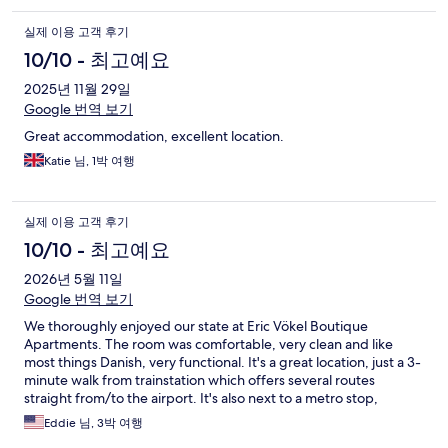
실제 이용 고객 후기
10/10 - 최고예요
2025년 11월 29일
Google 번역 보기
Great accommodation, excellent location.
Katie 님, 1박 여행
실제 이용 고객 후기
10/10 - 최고예요
2026년 5월 11일
Google 번역 보기
We thoroughly enjoyed our state at Eric Vökel Boutique
Apartments. The room was comfortable, very clean and like
most things Danish, very functional. It's a great location, just a 3-
minute walk from trainstation which offers several routes
straight from/to the airport. It's also next to a metro stop,
though we elected to walk for out few days there.
Eddie 님, 3박 여행