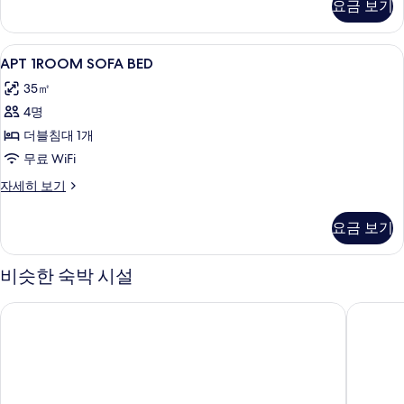
요금 보기
세
히
보
APT
고급 침구, 객실 내 금고, 노트북 작업 공
12
기
APT 1ROOM SOFA BED
1ROOM
35㎡
SOFA
4명
BED
사
더블침대 1개
진
무료 WiFi
모
APT
자세히 보기
1ROOM
두
SOFA
요금 보기
보
BED
자
기
세
비슷한 숙박 시설
히
보
클로버 하우스, 다니엘&제이콥스
벤더스 
기