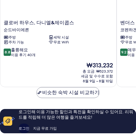
클
벤
클로버 하우스, 다니엘&제이콥스
벤더스
로
더
순드바이에른
코펜하겐
버
스
주방
세탁 시설
주방
하
코
주차 가능
무료 WiFi
무료 W
우
펜
스,
하
10
10
훌륭해요
매우
8.8
9.2
다
겐
점
점
이용 후기 40개
이용 
니
코
만
만
현
₩313,232
엘
펜
점
점
재
&
하
중
중
총 요금: ₩523,372
요
제
세금 및 수수료 포함
겐
8.8
9.2
금
8월 9일 ~ 8월 10일
이
다
점,
점,
₩313,232
콥
운
훌
매
비슷한 숙박 시설 비교하기
스
타
륭
우
순
운
해
훌
드
요,
륭
바
이
해
로그인해 이용 가능한 할인과 특전을 확인하실 수 있어요. 리워
이
용
요,
드를 적립해 더 많은 여행을 즐겨보세요!
에
후
이
른
기
용
로그인
지금 무료 가입
40
후