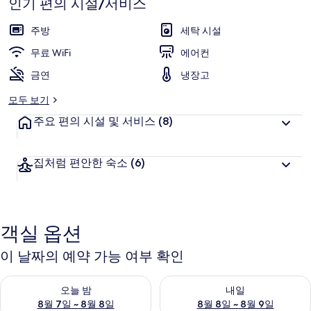
인기 편의 시설/서비스
점
위
9.6
트
점,
주방
세탁 시설
고
의
무료 WiFi
에어컨
객
사
추
금연
냉장고
천
진
모두 보기
갤
주요 편의 시설 및 서비스
(8)
러
리
집처럼 편안한 숙소
(6)
객실 옵션
이 날짜의 예약 가능 여부 확인
오늘 밤 예약 가능 여부 확인, 8월 7일 ~ 8월 8일
내일 예약 가능 여부 확인, 8월 8
오늘 밤
내일
8월 7일 ~ 8월 8일
8월 8일 ~ 8월 9일