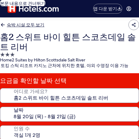
본문 내용으로 건너뛰기
앱 다운 받기
숙박 시설 모두 보기
홈2 스위트 바이 힐튼 스코츠데일 솔
트 리버
3.0
Home2 Suites by Hilton Scottsdale Salt River
성
토킹 스틱 리조트 카지노 근처에 위치한 호텔, 야외 수영장 이용 가능
급
숙
요금을 확인할 날짜 선택
박
시
어디로 가세요?
설
날짜
인원 수