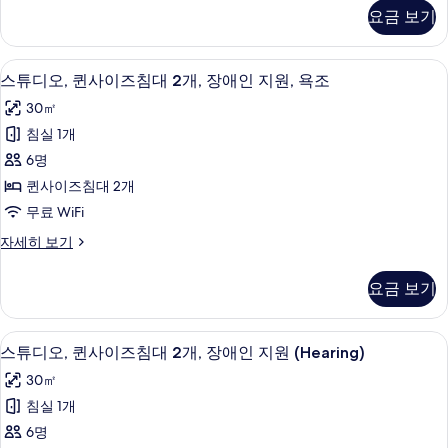
조
침
디
진
요금 보기
자
오,
대
세
모
퀸
2
히
사
두
객실 내 금고, 책상, 노트북 작업 공간,
스
보
6
이
개,
스튜디오, 퀸사이즈침대 2개, 장애인 지원, 욕조
보
기
튜
즈
금
30㎡
침
기
디
연
대
침실 1개
오,
2
사
6명
개,
퀸
진
금
퀸사이즈침대 2개
사
연
모
무료 WiFi
자
이
두
세
스
자세히 보기
즈
히
튜
보
보
침
디
기
요금 보기
기
오,
대
퀸
2
사
객실 내 금고, 책상, 노트북 작업 공간,
스
9
이
개,
스튜디오, 퀸사이즈침대 2개, 장애인 지원 (Hearing)
튜
즈
장
30㎡
침
디
애
대
침실 1개
오,
2
인
6명
개,
퀸