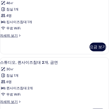
위
애
46㎡
대
기
트,
인
1
침실 1개
킹
개,
지
4명
장
사
원
애
킹사이즈침대 1개
이
인
(Hearing)
무료 WiFi
지
즈
사
원
스
자세히 보기
침
(Hearing)
진
위
자
대
트,
모
요금 보기
세
킹
1
두
히
사
개,
보
이
보
스튜디오, 퀸사이즈침대 2개, 금연 | 객
스
기
10
즈
장
스튜디오, 퀸사이즈침대 2개, 금연
기
튜
침
애
30㎡
대
디
인
1
침실 1개
오,
개,
지
6명
장
퀸
원,
애
퀸사이즈침대 2개
사
인
욕
무료 WiFi
지
이
조
원,
스
자세히 보기
즈
욕
튜
사