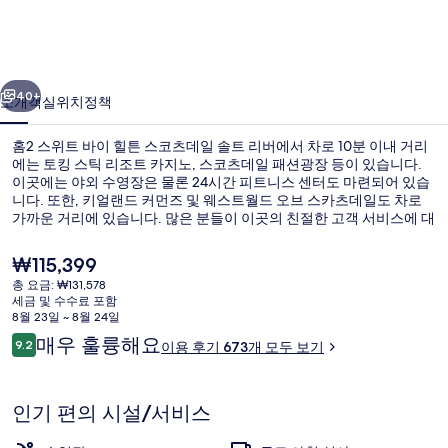
바
이
이전
다음
힐
40+
소개
객실
위치
정책
튼
홈2 스위트 바이 힐튼 스코츠데일 솔트 리버에서 차로 10분 이내 거리
스
에는 토킹 스틱 리조트 카지노, 스코츠데일 패션광장 등이 있습니다.
코
이곳에는 야외 수영장은 물론 24시간 피트니스 센터도 마련되어 있습
니다. 또한, 키얼랜드 커먼즈 및 웨스트월드 오브 스카츠데일도 차로
츠
가까운 거리에 있습니다. 많은 분들이 이곳의 친절한 고객 서비스에 대
단히 만족하셨어요.
데
현
₩115,399
일
재
총 요금: ₩131,578
가
세금 및 수수료 포함
솔
야외 수영장, 수영장 파라솔, 일광욕 의
격
8월 23일 ~ 8월 24일
은
이
트
매우 훌륭해요
9.2
이용 후기 673개 모두 보기
₩115,399
10점 만점 중 9.2점.
용
리
후
기
버
인기 편의 시설/서비스
의