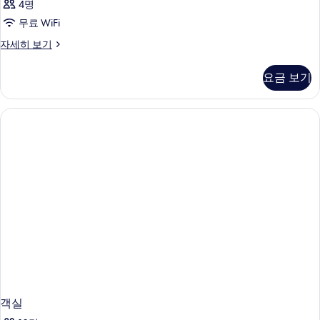
4명
무료 WiFi
객
자세히 보기
실
자
요금 보기
세
히
보
기
객실