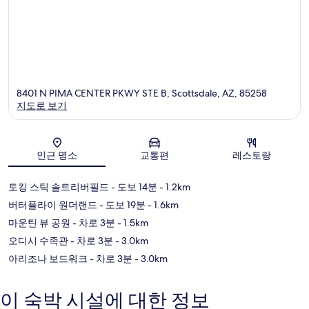
8401 N PIMA CENTER PKWY STE B, Scottsdale, AZ, 85258
지도로 보기
지도
인근 명소
교통편
레스토랑
토킹 스틱 솔트리버필드
- 도보 14분
- 1.2km
버터플라이 원더랜드
- 도보 19분
- 1.6km
마운틴 뷰 공원
- 차로 3분
- 1.5km
오디시 수족관
- 차로 3분
- 3.0km
아리조나 보드워크
- 차로 3분
- 3.0km
이 숙박 시설에 대한 정보