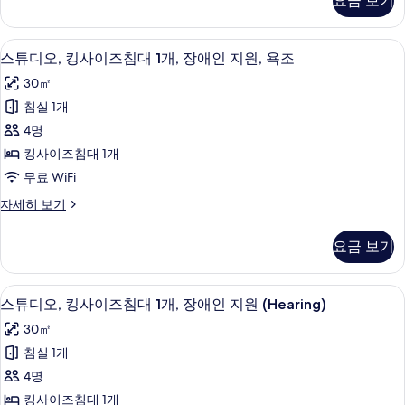
모
요금 보기
세
킹
1
히
두
사
개,
보
이
보
객실 내 금고, 책상, 노트북 작업 공간,
스
기
9
즈
장
스튜디오, 킹사이즈침대 1개, 장애인 지원, 욕조
기
튜
침
애
30㎡
대
디
인
1
침실 1개
오,
개,
지
4명
장
킹
원
애
킹사이즈침대 1개
사
인
(Roll-
무료 WiFi
지
이
In
원
스
자세히 보기
즈
Shower)
(Roll-
튜
In
침
디
사
요금 보기
Shower)
오,
대
진
자
킹
1
세
모
사
객실 내 금고, 책상, 노트북 작업 공간,
스
히
10
이
개,
스튜디오, 킹사이즈침대 1개, 장애인 지원 (Hearing)
두
보
튜
즈
장
30㎡
보
기
침
디
애
대
침실 1개
기
오,
1
인
4명
개,
킹
지
장
킹사이즈침대 1개