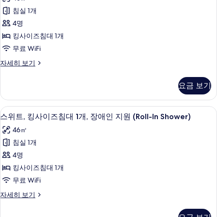
연
디
보
자
침실 1개
오
세
기
4명
히
스
보
킹사이즈침대 1개
위
기
무료 WiFi
트,
스
자세히 보기
킹
튜
사
디
요금 보기
오
이
스
즈
위
객실 내 금고, 책상, 노트북 작업 공간,
스
6
트,
스위트, 킹사이즈침대 1개, 장애인 지원 (Roll-In Shower)
침
위
킹
대
46㎡
사
트,
이
1
침실 1개
킹
즈
개,
4명
침
사
금
대
킹사이즈침대 1개
이
1
연
무료 WiFi
개,
즈
사
금
스
자세히 보기
침
연
위
진
자
대
트,