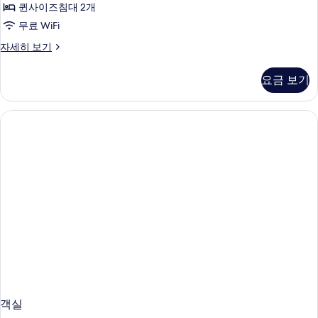
지
장
퀸사이즈침대 2개
사
애
원,
무료 WiFi
인
이
욕
지
스
자세히 보기
즈
원,
튜
조
욕
침
디
사
요금 보기
조
오,
대
자
진
퀸
2
세
사
모
히
이
개,
두
보
즈
장
기
침
보
애
대
기
2
인
개,
지
장
애
원
인
(Hearing)
지
원
사
(Hearing)
진
자
모
세
히
객실
두
보