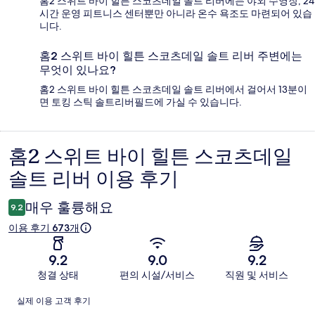
홈2 스위트 바이 힐튼 스코츠데일 솔트 리버에는 야외 수영장, 24
시간 운영 피트니스 센터뿐만 아니라 온수 욕조도 마련되어 있습
니다.
홈2 스위트 바이 힐튼 스코츠데일 솔트 리버 주변에는
무엇이 있나요?
홈2 스위트 바이 힐튼 스코츠데일 솔트 리버에서 걸어서 13분이
면 토킹 스틱 솔트리버필드에 가실 수 있습니다.
홈2 스위트 바이 힐튼 스코츠데일
이
솔트 리버 이용 후기
용
후
매우 훌륭해요
9.2
기
이용 후기 673개
9.2
9.0
9.2
청결 상태
편의 시설/서비스
직원 및 서비스
이
실제 이용 고객 후기