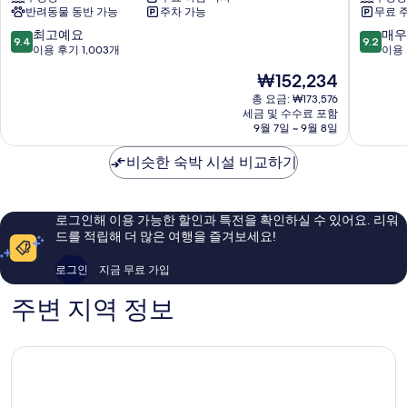
반려동물 동반 가능
주차 가능
무료 
지
트
스
스
10
10
최고예요
매우
9.4
9.2
위
코
점
점
이용 후기 1,003개
이용 
트
츠
만
만
현
₩152,234
스
테
점
점
재
코
일
중
중
총 요금: ₩173,576
요
츠
토
세금 및 수수료 포함
9.4
9.2
금
데
9월 7일 ~ 9월 8일
킹
점,
점,
₩152,234
일
스
최
매
-
비슷한 숙박 시설 비교하기
틱
고
우
토
엔
예
훌
킹
터
요,
륭
스
테
이
해
로그인해 이용 가능한 할인과 특전을 확인하실 수 있어요. 리워
틱
인
용
요,
드를 적립해 더 많은 여행을 즐겨보세요!
바
먼
후
이
이
트
기
용
로그인
지금 무료 가입
IHG
디
1,003
후
Scottsdale
스
개
기
주변 지역 정보
트
1,964
릭
개
트
Scottsda