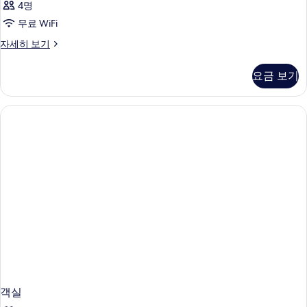
4명
보
기
무료 WiFi
기
객
자세히 보기
실
자
요금 보기
세
히
보
기
객실