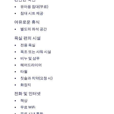
유아용 침대(무료)
침대 시트 제공
여유로운 휴식
별도의 좌석 공간
욕실 편의 시설
전용 욕실
욕조 또는 샤워 시설
비누 및 샴푸
헤어드라이어
타월
칫솔과 치약(요청 시)
화장지
전화 및 인터넷
책상
무료 WiFi
무료 시내 통화