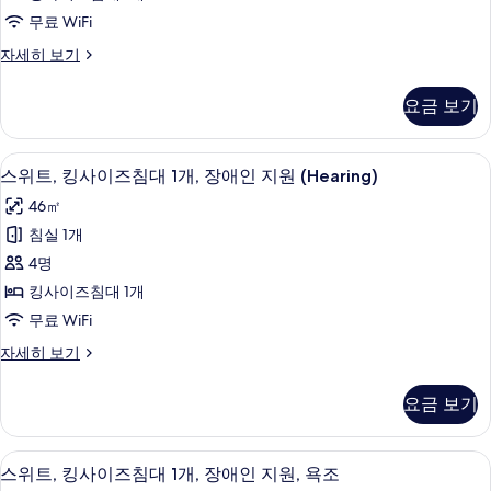
사
애
원,
무료 WiFi
인
이
욕
지
스
자세히 보기
즈
원,
튜
조
욕
침
디
사
요금 보기
조
오,
대
자
진
킹
1
세
사
모
객실 내 금고, 책상, 노트북 작업 공간,
스
히
7
이
개,
스위트, 킹사이즈침대 1개, 장애인 지원 (Hearing)
두
보
위
즈
장
46㎡
기
침
보
트,
애
대
침실 1개
기
킹
1
인
4명
개,
사
지
장
킹사이즈침대 1개
이
애
원
무료 WiFi
인
즈
(Hearing)
지
스
자세히 보기
침
원
사
위
(Hearing)
대
트,
진
요금 보기
자
킹
1
모
세
사
개,
히
이
두
객실 내 금고, 책상, 노트북 작업 공간,
스
보
6
즈
장
스위트, 킹사이즈침대 1개, 장애인 지원, 욕조
보
기
침