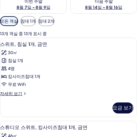
이번 주말
다음 주말
8월 7일 ~ 8월 9일
8월 14일 ~ 8월 16일
객
모든 객실
침대 1개
침대 2개
실
에
13개 객실 중 13개 표시 중
사
스위트, 침실 1개, 금연 | 객실 내 금고
스
5
스위트, 침실 1개, 금연
용
위
가
30㎡
트,
능
침실 1개
침
한
4명
실
필
킹사이즈침대 1개
터
1
무료 WiFi
개,
스
자세히 보기
금
위
연
트,
요금 보기
침
사
실
진
1
객실 내 금고, 책상, 노트북 작업 공간,
스
10
개,
모
스튜디오 스위트, 킹사이즈침대 1개, 금연
튜
금
두
46㎡