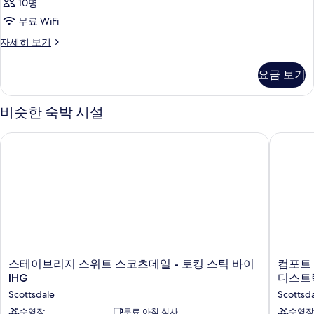
10명
무료 WiFi
객
자세히 보기
실
자
요금 보기
세
히
보
비슷한 숙박 시설
기
스테이브리지 스위트 스코츠데일 - 토킹 스틱 바이 IHG
컴포트 
스
컴
스테이브리지 스위트 스코츠데일 - 토킹 스틱 바이
컴포트
테
포
IHG
디스트
이
트
Scottsdale
Scottsd
브
스
리
수영장
무료 아침 식사
위
수영장