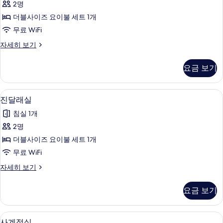
2명
실
더블사이즈 요이불 세트 1개
사
무료 WiFi
진
무
자세히 보기
모
궁
두
화
요금 보기
실
보
자
기
세
진달래실 | 무료 WiFi, 침대 시트
진
2
히
진달래실
달
보
침실 1개
기
래
2명
실
더블사이즈 요이불 세트 1개
사
무료 WiFi
진
진
자세히 보기
모
달
두
래
요금 보기
실
보
자
기
세
평면 TV
사
8
히
사계절실