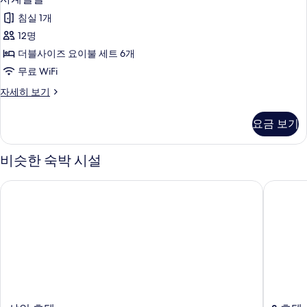
계
보
침실 1개
기
절
12명
실
더블사이즈 요이불 세트 6개
사
무료 WiFi
진
사
자세히 보기
모
계
두
절
요금 보기
실
보
자
기
세
비슷한 숙박 시설
히
보
샤인 호텔
S 호텔 
기
샤
S