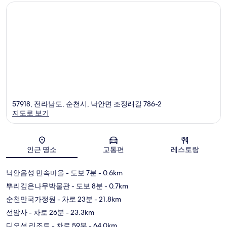
57918, 전라남도, 순천시, 낙안면 조정래길 786-2
지도로 보기
지도
인근 명소
교통편
레스토랑
낙안읍성 민속마을
- 도보 7분
- 0.6km
뿌리깊은나무박물관
- 도보 8분
- 0.7km
순천만국가정원
- 차로 23분
- 21.8km
선암사
- 차로 26분
- 23.3km
디오션 리조트
- 차로 59분
- 64.0km