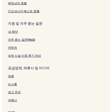
크
는
o
베트남의 호텔
링
k
크
P
인도네시아 베스트 호텔
e
n
s
지원 및 자주 묻는 질문
i
내 예약
o
n
자주 묻는 질문(FAQ)
페
이
연락처
지
를
숙박 시설 이용 후기 작성
여
는
공급업체, 제휴사 및 미디어
링
크
제휴
뉴스룸
광고 문의
여행사