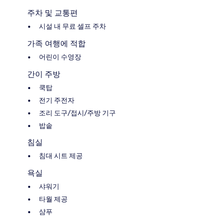
주차 및 교통편
시설 내 무료 셀프 주차
가족 여행에 적합
어린이 수영장
간이 주방
쿡탑
전기 주전자
조리 도구/접시/주방 기구
밥솥
침실
침대 시트 제공
욕실
샤워기
타월 제공
샴푸