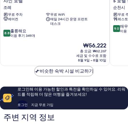
샤인 호텔
S 호텔
인
호
조례
순천시
호
텔
무료 주차
무료 WiFi
무료 
텔
순
에어컨
매일 24시간 운영 프런트
레스토
조
천
데스크
례
순
10
매우
9.0
10
훌륭해요
천
점
이용 
8.8
점
이용 후기 349개
시
만
만
점
현
₩56,222
점
중
재
중
총 요금: ₩62,267
9.0
요
세금 및 수수료 포함
8.8
점,
금
8월 9일 ~ 8월 10일
점,
매
₩56,222
훌
우
비슷한 숙박 시설 비교하기
륭
훌
해
륭
요,
해
이
요,
로그인해 이용 가능한 할인과 특전을 확인하실 수 있어요. 리워
용
이
드를 적립해 더 많은 여행을 즐겨보세요!
후
용
기
후
로그인
지금 무료 가입
349
기
개
567
주변 지역 정보
개