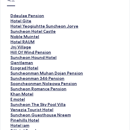
D
Ddeulae Pension
d
H
Hotel Gite
e
o
H
Hotel Yeogiuhtte Suncheon Jorye
u
t
o
S
Suncheon Hotel Castle
l
e
t
u
N
Noble Muintel
a
l
e
n
o
H
Hotel RAUM
e
G
l
c
b
o
J
Jnj Village
P
i
Y
h
l
t
n
H
Hill Of Wind Pension
e
t
e
e
e
e
j
i
S
Suncheon Hound Hotel
n
e
o
o
M
l
V
l
u
G
Gentleman
s
페
g
n
u
R
i
l
n
e
E
Ecograd Hotel
i
이
i
H
i
A
l
O
c
n
c
S
Suncheonman Muhan Dojan Pension
o
지
u
o
n
U
l
f
h
t
o
u
S
Suncheonman 346 Pension
n
를
h
t
t
M
a
W
e
l
g
n
u
S
Sooncheonman Noleowa Pension
페
여
t
e
e
페
g
i
o
e
r
c
n
o
S
Suncheon Romance Pension
이
는
t
l
l
이
e
n
n
m
a
h
c
o
u
K
Khan Motel
지
링
e
C
페
지
페
d
H
a
d
e
h
n
n
h
E
E motel
를
크
S
a
이
를
이
P
o
n
H
o
e
c
c
a
m
S
Suncheon The Sky Pool Villa
여
u
s
지
여
지
e
u
페
o
n
o
h
h
n
o
u
V
Venezia Tourist Hotel
는
n
t
를
는
를
n
n
이
t
m
n
e
e
M
t
n
e
S
Suncheon Guesthouse Nreem
링
c
l
여
링
여
s
d
지
e
a
m
o
o
o
e
c
n
u
P
Pinehills Hotel
크
h
e
는
크
는
i
H
를
l
n
a
n
n
t
l
h
e
n
i
H
Hotel iam