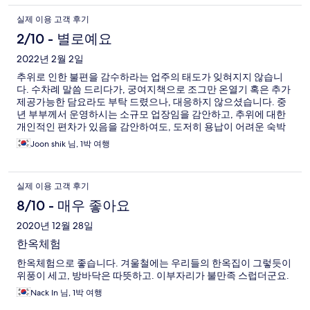
실제 이용 고객 후기
2/10 - 별로예요
2022년 2월 2일
추위로 인한 불편을 감수하라는 업주의 태도가 잊혀지지 않습니
다. 수차례 말씀 드리다가, 궁여지책으로 조그만 온열기 혹은 추가
제공가능한 담요라도 부탁 드렸으나, 대응하지 않으셨습니다. 중
년 부부께서 운영하시는 소규모 업장임을 감안하고, 추위에 대한
개인적인 편차가 있음을 감안하여도, 도저히 용납이 어려운 숙박
경험이었습니다. 결국 새벽 1시에 짐싸서 나왔습니다.
Joon shik 님, 1박 여행
실제 이용 고객 후기
8/10 - 매우 좋아요
2020년 12월 28일
한옥체험
한옥체험으로 좋습니다. 겨울철에는 우리들의 한옥집이 그렇듯이
위풍이 세고, 방바닥은 따뜻하고. 이부자리가 불만족 스럽더군요.
Nack In 님, 1박 여행