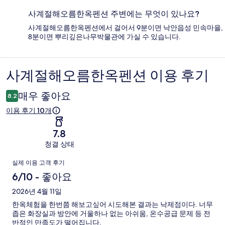
사계절해오름한옥펜션 주변에는 무엇이 있나요?
사계절해오름한옥펜션에서 걸어서 9분이면 낙안읍성 민속마을,
8분이면 뿌리깊은나무박물관에 가실 수 있습니다.
사계절해오름한옥펜션 이용 후기
이
용
매우 좋아요
8.2
후
이용 후기 10개
기
7.8
청결 상태
이
실제 이용 고객 후기
용
6/10 - 좋아요
후
2026년 4월 11일
한옥체험을 한번쯤 해보고싶어 시도해본 결과는 낙제점이다. 너무
기
좁은 화장실과 방안에 거울하나 없는 아쉬움, 온수공급 문제 등 전
반적인 만족도가 떨어집니다.