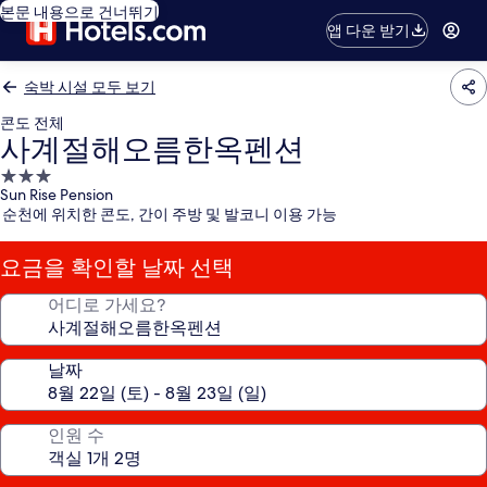
본문 내용으로 건너뛰기
앱 다운 받기
숙박 시설 모두 보기
콘도 전체
사계절해오름한옥펜션
3.0
Sun Rise Pension
성
순천에 위치한 콘도, 간이 주방 및 발코니 이용 가능
급
숙
요금을 확인할 날짜 선택
박
시
어디로 가세요?
설
날짜
인원 수