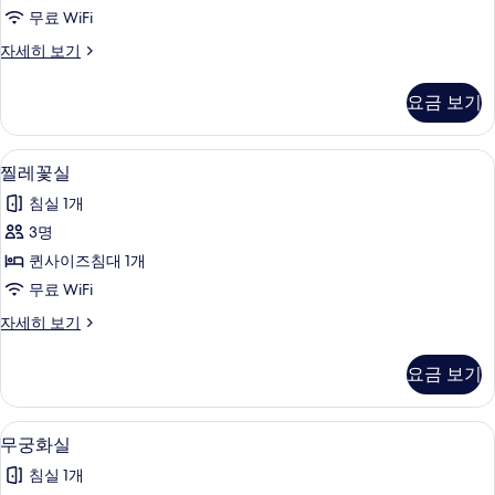
사
무료 WiFi
진
해
자세히 보기
모
당
두
화
요금 보기
실
보
자
기
세
찔레꽃실 | 무료 WiFi, 침대 시트
찔
3
히
찔레꽃실
레
보
침실 1개
기
꽃
3명
실
퀸사이즈침대 1개
사
무료 WiFi
진
찔
자세히 보기
모
레
두
꽃
요금 보기
실
보
자
기
세
무궁화실 | 무료 WiFi, 침대 시트
무
2
히
무궁화실
궁
보
침실 1개
기
화