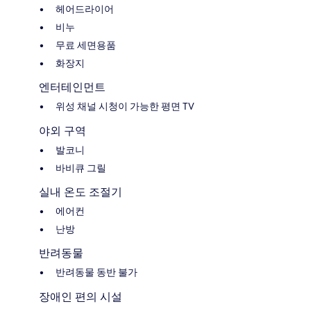
헤어드라이어
비누
무료 세면용품
화장지
엔터테인먼트
위성 채널 시청이 가능한 평면 TV
야외 구역
발코니
바비큐 그릴
실내 온도 조절기
에어컨
난방
반려동물
반려동물 동반 불가
장애인 편의 시설