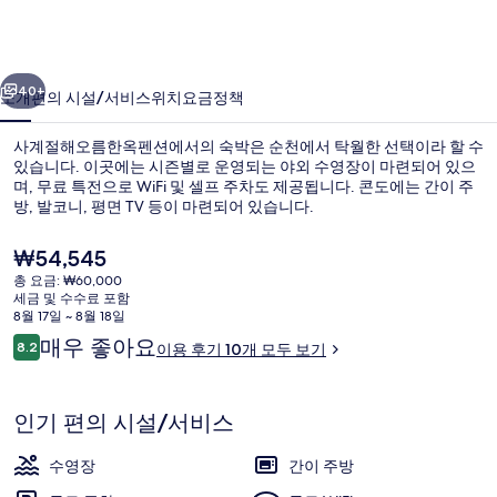
름
한
이전
다음
옥
40+
소개
편의 시설/서비스
위치
요금
정책
펜
사계절해오름한옥펜션에서의 숙박은 순천에서 탁월한 선택이라 할 수
션
있습니다. 이곳에는 시즌별로 운영되는 야외 수영장이 마련되어 있으
며, 무료 특전으로 WiFi 및 셀프 주차도 제공됩니다. 콘도에는 간이 주
의
방, 발코니, 평면 TV 등이 마련되어 있습니다.
사
현
₩54,545
진
재
총 요금: ₩60,000
가
갤
세금 및 수수료 포함
격
8월 17일 ~ 8월 18일
외관
러
은
이
매우 좋아요
8.2
이용 후기 10개 모두 보기
₩54,545
10점 만점 중 8.2점.
용
리
후
기
인기 편의 시설/서비스
수영장
간이 주방