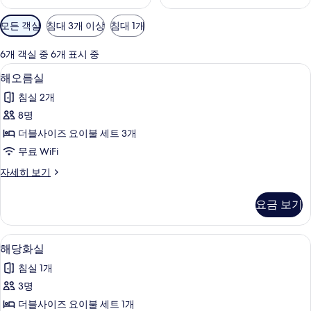
객
모든 객실
침대 3개 이상
침대 1개
실
에
6개 객실 중 6개 표시 중
사
해오름실 | 거실 공간 | 평면 TV
해
6
해오름실
용
오
가
침실 2개
름
능
8명
실
한
더블사이즈 요이불 세트 3개
사
필
무료 WiFi
터
진
해
자세히 보기
모
오
두
름
요금 보기
실
보
자
기
세
해당화실 | 무료 WiFi, 침대 시트
해
4
히
해당화실
당
보
침실 1개
기
화
3명
실
더블사이즈 요이불 세트 1개