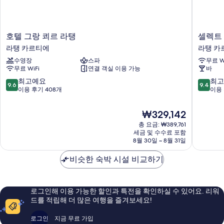
호
셀
호텔 그랑 쾨르 라탱
셀렉트 
텔
렉
라탱 카르티에
라탱 카
그
트
수영장
스파
무료 W
랑
호
무료 WiFi
연결 객실 이용 가능
바
쾨
텔
르
-
10
10
최고예요
최고
9.6
9.4
라
리
점
점
이용 후기 408개
이용 
탱
브
만
만
라
고
점
점
현
₩329,142
탱
슈
중
중
재
카
총 요금: ₩389,761
라
9.6
9.4
요
세금 및 수수료 포함
르
탱
점,
점,
금
8월 30일 ~ 8월 31일
티
카
최
최
₩329,142
에
르
고
고
비슷한 숙박 시설 비교하기
티
예
예
에
요,
요,
이
이
용
용
로그인해 이용 가능한 할인과 특전을 확인하실 수 있어요. 리워
후
후
드를 적립해 더 많은 여행을 즐겨보세요!
기
기
408
1,006
로그인
지금 무료 가입