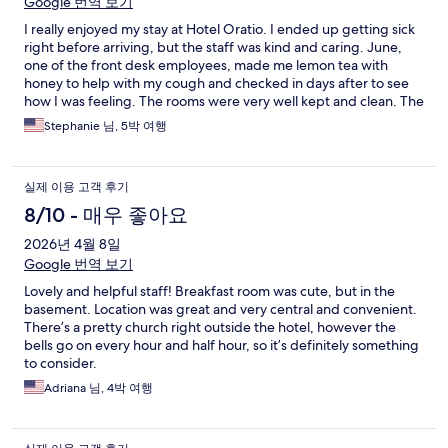
Google 번역 보기
I really enjoyed my stay at Hotel Oratio. I ended up getting sick
right before arriving, but the staff was kind and caring. June,
one of the front desk employees, made me lemon tea with
honey to help with my cough and checked in days after to see
how I was feeling. The rooms were very well kept and clean. The
location of the hotel is superb with great food at walking
Stephanie 님, 5박 여행
distance. I would highly recommend Hotel Oratio to my loved
ones.
실제 이용 고객 후기
8/10 - 매우 좋아요
2026년 4월 8일
Google 번역 보기
Lovely and helpful staff! Breakfast room was cute, but in the
basement. Location was great and very central and convenient.
There’s a pretty church right outside the hotel, however the
bells go on every hour and half hour, so it’s definitely something
to consider.
Adriana 님, 4박 여행