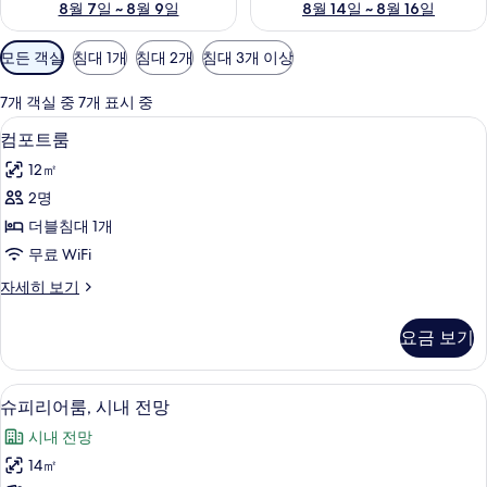
8월 7일 ~ 8월 9일
8월 14일 ~ 8월 16일
객
모든 객실
침대 1개
침대 2개
침대 3개 이상
실
에
7개 객실 중 7개 표시 중
사
이탈리아 프레떼 시트, 고급 침구, 필로우
컴
7
컴포트룸
용
포
가
12㎡
트
능
2명
룸
한
더블침대 1개
사
필
무료 WiFi
터
진
컴
자세히 보기
모
포
두
트
요금 보기
룸
보
자
기
세
슈피리어룸, 시내 전망 | 이탈리아 프레떼
슈
11
히
슈피리어룸, 시내 전망
피
보
시내 전망
기
리
14㎡
어