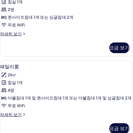
침실 1개
룸,
2명
시
퀸사이즈침대 1개 또는 싱글침대 2개
내
무료 WiFi
전
슈
자세히 보기
망
피
사
리
요금 보기
어
진
룸,
모
시
이탈리아 프레떼 시트, 고급 침구, 필로우
패
4
내
패밀리룸
두
밀
전
보
26㎡
망
리
자
기
침실 1개
룸
세
4명
히
사
보
더블침대 1개 및 퀸사이즈침대 1개 또는 더블침대 1개 및 싱글침대 2개
진
기
무료 WiFi
모
패
자세히 보기
두
밀
보
리
요금 보기
룸