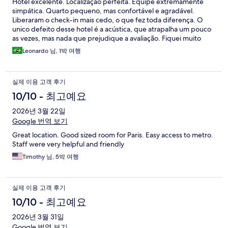
Hotel excelente. Localização perfeita. Equipe extremamente
simpática. Quarto pequeno, mas confortável e agradável.
Liberaram o check-in mais cedo, o que fez toda diferença. O
unico defeito desse hotel é a acústica, que atrapalha um pouco
as vezes, mas nada que prejudique a avaliação. Fiquei muito
satisfeito e voltarei.
Leonardo 님, 1박 여행
실제 이용 고객 후기
10/10 - 최고예요
2026년 3월 22일
Google 번역 보기
Great location. Good sized room for Paris. Easy access to metro.
Staff were very helpful and friendly
Timothy 님, 5박 여행
실제 이용 고객 후기
10/10 - 최고예요
2026년 3월 31일
Google 번역 보기