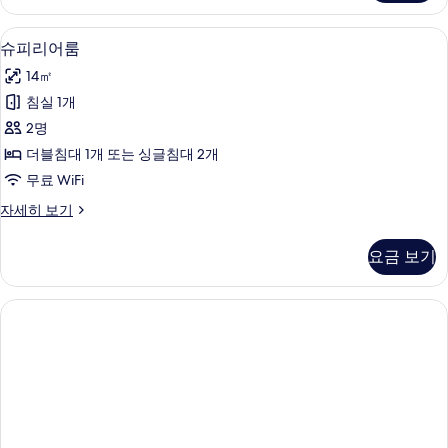
기
자
세
슈피리어룸 | 이탈리아 프레떼 시트, 고급
슈
6
히
슈피리어룸
피
보
14㎡
기
리
침실 1개
어
2명
룸
더블침대 1개 또는 싱글침대 2개
사
무료 WiFi
진
슈
자세히 보기
모
피
두
리
요금 보기
어
보
룸
기
자
세
히
보
기