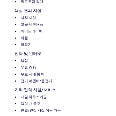
필로우탑 침대
욕실 편의 시설
샤워 시설
고급 세면용품
헤어드라이어
타월
화장지
전화 및 인터넷
책상
무료 WiFi
무료 시내 통화
전기 어댑터/충전기
기타 편의 시설/서비스
매일 하우스키핑
객실 내 금고
연결/인접 객실 이용 가능