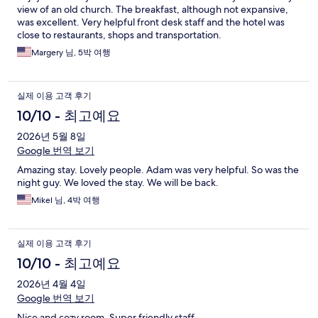
view of an old church. The breakfast, although not expansive,
was excellent. Very helpful front desk staff and the hotel was
close to restaurants, shops and transportation.
Margery 님, 5박 여행
실제 이용 고객 후기
10/10 - 최고예요
2026년 5월 8일
Google 번역 보기
Amazing stay. Lovely people. Adam was very helpful. So was the
night guy. We loved the stay. We will be back.
Mikel 님, 4박 여행
실제 이용 고객 후기
10/10 - 최고예요
2026년 4월 4일
Google 번역 보기
Nice and cozy room. Super friendly staff.