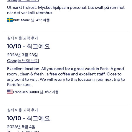
Utmärkt frukost. Mycket hjälpsam personal. Lite svalt på rummet
när det var kallt utomhus.
Britt-Marie 님, 4박 여행
실제 이용 고객 후기
10/10 - 최고예요
2026년 3월 23일
Google 번역 보기
Excellent location. All you need for a great week in Paris. A good
room , clean & fresh , a free coffee and excellent staff. Close to
any point to visit . We will return to this location in our next trip to
Paris for sure.
Francisco Daniel 님, 5박 여행
실제 이용 고객 후기
10/10 - 최고예요
2026년 5월 4일