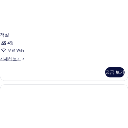
객실
4명
무료 WiFi
객
자세히 보기
실
자
요금 보기
세
히
보
기