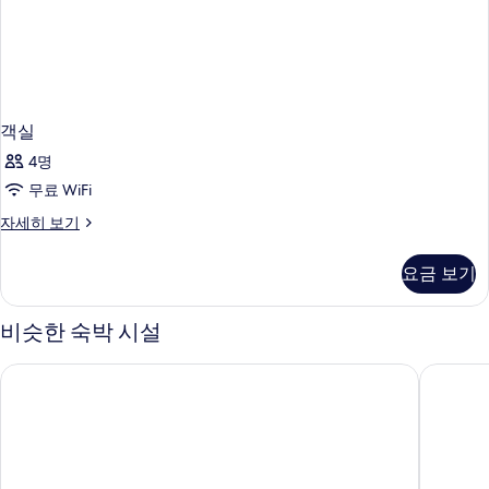
객실
4명
무료 WiFi
객
자세히 보기
실
자
요금 보기
세
히
보
비슷한 숙박 시설
기
호텔 그랑 쾨르 라탱
셀렉트 호