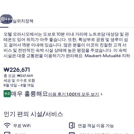
의
이전
다음
사
44+
소개
객실
위치
정책
진
오텔 오라시오에서는 도보로 10분 이내 거리에 노트르담 대성당 및 판
갤
테온도 있어 위치가 아주 좋습니다. 또한, 뤽상부르 공원 및 생루이 섬
도 걸어서 15분 이내에 있습니다. 많은 분들이 이곳의 친절한 고객 서
러
비스 및 전반적인 숙박 시설 상태에 높은 평점을 주셨습니다. 이 숙박
리
시설은 대중 교통편을 이용하기가 편리해요. Maubert-Mutualité 지하
철역의 경우 3분만 걸으면 갈 수 있고 Cardinal Lemoine 지하철역도 4
분 거리에 있어요.
현
₩226,671
재
총 요금: ₩267,469
가
세금 및 수수료 포함
슈피리어룸, 시내 전망 | 이탈리아 프레떼
격
8월 12일 ~ 8월 13일
은
이
매우 훌륭해요
9.0
이용 후기 1,001개 모두 보기
₩226,671
10점 만점 중 9.0점.
용
후
기
인기 편의 시설/서비스
무료 WiFi
연결 객실 이용 가능