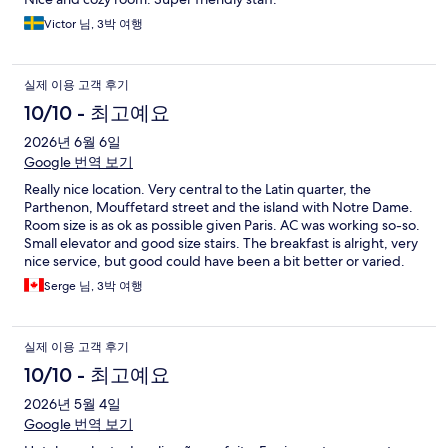
Victor 님, 3박 여행
실제 이용 고객 후기
10/10 - 최고예요
2026년 6월 6일
Google 번역 보기
Really nice location. Very central to the Latin quarter, the
Parthenon, Mouffetard street and the island with Notre Dame.
Room size is as ok as possible given Paris. AC was working so-so.
Small elevator and good size stairs. The breakfast is alright, very
nice service, but good could have been a bit better or varied.
Many other options within 5-10 minute walk.
Serge 님, 3박 여행
실제 이용 고객 후기
10/10 - 최고예요
2026년 5월 4일
Google 번역 보기