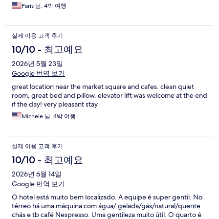
Paris 님, 4박 여행
실제 이용 고객 후기
10/10 - 최고예요
2026년 5월 23일
Google 번역 보기
great location near the market square and cafes. clean quiet
room, great bed and pillow. elevator lift was welcome at the end
if the day! very pleasant stay
Michele 님, 4박 여행
실제 이용 고객 후기
10/10 - 최고예요
2026년 6월 14일
Google 번역 보기
O hotel está muito bem localizado. A equipe é super gentil. No
térreo há uma máquina com água/ gelada/gás/natural/quente
chás e tb café Nespresso. Uma gentileza muito útil. O quarto é