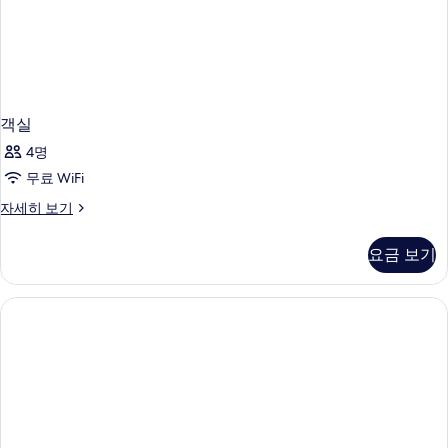
객실
4명
무료 WiFi
객
자세히 보기
실
자
요금 보기
세
히
보
기