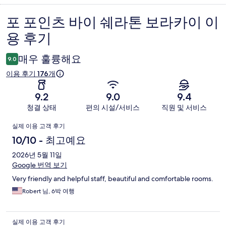
포 포인츠 바이 쉐라톤 보라카이 이
이
용 후기
용
후
매우 훌륭해요
9.0
기
이용 후기 176개
9.2
9.0
9.4
청결 상태
편의 시설/서비스
직원 및 서비스
이
실제 이용 고객 후기
용
10/10 - 최고예요
후
2026년 5월 11일
Google 번역 보기
기
Very friendly and helpful staff, beautiful and comfortable rooms.
Robert 님, 6박 여행
실제 이용 고객 후기