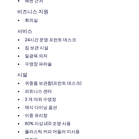
해변 근처
비즈니스 지원
회의실
서비스
24시간 운영 프런트 데스크
짐 보관 시설
일광욕 의자
수영장 파라솔
시설
귀중품 보관함(프런트 데스크)
피트니스 센터
3 개 야외 수영장
채식 다이닝 옵션
이중 유리창
80% 이상 LED 조명 사용
플라스틱 커피 머들러 미사용