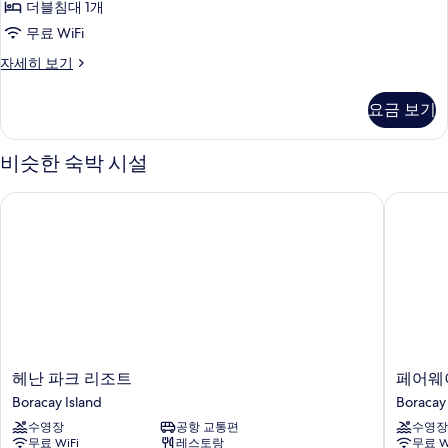
(View)
더블침대 1개
침
룸,
사
대
무료 WiFi
더
1
진
프
자세히 보기
개
블
모
리
(View)
침
미
자
두
요금 보기
어
세
대
보
룸,
히
1
더
기
보
비슷한 숙박 시설
블
개,
기
침
수
헤난 파크 리조트
페어웨이
대
영
1
개,
장
수
전
영
장
망
전
사
망
자
진
세
헤
페
헤난 파크 리조트
페어웨
모
히
난
어
Boracay Island
Boracay 
보
두
파
웨
기
수영장
공항 교통편
수영장
크
이
보
무료 WiFi
레스토랑
무료 W