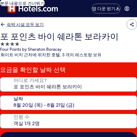
본문 내용으로 건너뛰기
앱 다운 받기
숙박 시설 모두 보기
포 포인츠 바이 쉐라톤 보라카이
4.0
Four Points by Sheraton Boracay
성
화이트 비치 근처에 위치한 호텔, 3 개의 레스토랑 보유
급
숙
요금을 확인할 날짜 선택
박
시
어디로 가세요?
설
날짜
인원 수