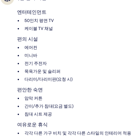
엔터테인먼트
50인치 평면 TV
케이블 TV 채널
편의 시설
에어컨
미니바
전기 주전자
목욕가운 및 슬리퍼
다리미/다리미판(요청 시)
편안한 숙면
암막 커튼
간이/추가 침대(요금 별도)
침대 시트 제공
여유로운 휴식
각각 다른 가구 비치 및 각각 다른 스타일의 인테리어 적용