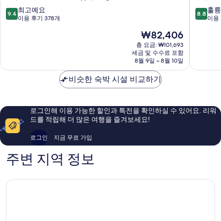
리
스
기
조
앤
10
10
최고예요
훌륭
9.4
8.8
트
드
점
점
이용 후기 378개
이용 
Boracay
블
만
만
현
₩82,406
Island
루
점
점
재
워
중
중
총 요금: ₩101,693
요
세금 및 수수료 포함
터
9.4
8.8
금
8월 9일 ~ 8월 10일
보
점,
점,
₩82,406
라
최
훌
비슷한 숙박 시설 비교하기
카
고
륭
이
예
해
Boracay
요,
요,
Island
이
이
로그인해 이용 가능한 할인과 특전을 확인하실 수 있어요. 리워
용
용
드를 적립해 더 많은 여행을 즐겨보세요!
후
후
기
기
로그인
지금 무료 가입
378
1,699
개
개
주변 지역 정보