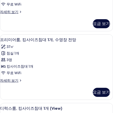
블
히
기
무료 WiFi
보
침
기
디
자세히 보기
대
럭
2
스
요금 보기
룸,
개,
더
수
블
프리미어룸, 킹사이즈침대 1개, 수영장 전망
프
3
침
영
프리미어룸, 킹사이즈침대 1개, 수영장 전망
리
대
장
37㎡
2
미
전
개,
침실 1개
어
수
망
3명
영
룸,
사
장
킹사이즈침대 1개
킹
전
진
무료 WiFi
망
사
모
자
프
자세히 보기
이
세
리
두
히
즈
미
보
요금 보기
보
어
침
기
기
룸,
대
킹
미니바, 객실 내 금고, 책상, 노트북 작업
디
3
사
디럭스룸, 킹사이즈침대 1개 (View)
1
럭
이