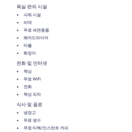
욕실 편의 시설
샤워 시설
비데
무료 세면용품
헤어드라이어
타월
화장지
전화 및 인터넷
책상
무료 WiFi
전화
책상 의자
식사 및 음료
냉장고
무료 생수
무료 티백/인스턴트 커피