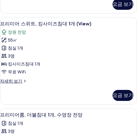
즈
미
요금 보기
어
침
룸,
대
킹
프리미어 스위트, 킹사이즈침대 1개 (View
프
3
사
프리미어 스위트, 킹사이즈침대 1개 (View)
1
리
이
개,
정원 전망
즈
미
수
침
55㎡
어
대
영
침실 1개
1
스
장
개,
3명
위
수
전
킹사이즈침대 1개
영
트,
망
무료 WiFi
장
킹
전
사
프
자세히 보기
망
사
리
진
자
이
미
세
모
요금 보기
어
즈
히
두
스
보
침
위
보
기
미니바, 객실 내 금고, 책상, 노트북 작업
프
2
트,
프리미어룸, 더블침대 1개, 수영장 전망
대
기
리
킹
1
침실 1개
사
미
개
이
3명
어
즈