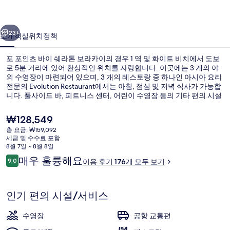
쉐
이전
다음
라
23+
소개
객실
위치
정책
톤
포 포인츠 바이 쉐라톤 보라카이의 경우 1 역 및 화이트 비치에서 도보
보
로 5분 거리에 있어 환상적인 위치를 자랑합니다. 이곳에는 3 개의 야
외 수영장이 마련되어 있으며, 3 개의 레스토랑 중 하나인 아시아 요리
라
전문의 Evolution Restaurant에서는 아침, 점심 및 저녁 식사가 가능합
카
니다. 풀사이드 바, 피트니스 센터, 어린이 수영장 등의 기타 편의 시설
과 서비스가 갖춰져 있습니다.
이
현
₩128,549
재
의
총 요금: ₩159,092
가
세금 및 수수료 포함
숙박 시설의 전망
사
격
8월 7일 ~ 8월 8일
은
이
매우 훌륭해요
진
9.0
이용 후기 176개 모두 보기
₩128,549
10점 만점 중 9.0점.
용
갤
후
기
러
인기 편의 시설/서비스
리
수영장
공항 교통편