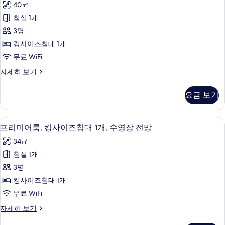
개,
40㎡
즈
스
수
침
침실 1개
룸,
대
영
3명
1
킹
장
개,
킹사이즈침대 1개
사
수
전
무료 WiFi
영
이
망
장
디
자세히 보기
즈
전
럭
사
망
침
스
진
요금 보기
자
룸,
대
세
모
킹
1
히
사
두
미니바, 객실 내 금고, 책상, 노트북 작업
프
보
3
이
개
프리미어룸, 킹사이즈침대 1개, 수영장 전망
보
기
리
즈
(View)
34㎡
침
기
미
사
대
침실 1개
어
1
진
3명
개
룸,
모
(View)
킹사이즈침대 1개
킹
자
두
무료 WiFi
세
사
보
히
프
자세히 보기
이
보
기
리
기