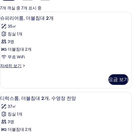
실
에
7개 객실 중 7개 표시 중
사
슈피리어룸, 더블침대 2개 | 미니바, 객실
슈
3
슈피리어룸, 더블침대 2개
용
피
가
35㎡
리
능
침실 1개
어
한
3명
룸,
필
더블침대 2개
터
더
무료 WiFi
블
슈
자세히 보기
침
피
대
리
요금 보기
어
2
룸,
개
더
미니바, 객실 내 금고, 책상, 노트북 작업
디
2
블
사
디럭스룸, 더블침대 2개, 수영장 전망
럭
침
진
37㎡
대
스
모
2
침실 1개
룸,
개
두
3명
자
더
보
세
더블침대 2개