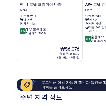
헨
APA
헨 나 호텔 프리미어 나라
APA 호텔 
나
호
Nara
Nara
호
텔
무료 WiFi
무료 WiFi
텔
긴
에어컨
에어컨
프
테
세탁 시설
세탁 시설
리
츠
매일 24시간
10
미
매우 훌륭해요
나
데스크
9.0
점
어
이용 후기 503개
라
10
훌륭해요
만
나
에
8.6
점
이용 후기 6
점
라
키
만
중
Nara
마
현
₩56,076
점
9.0
에
재
중
총 요금: ₩61,917
점,
Nara
요
8월 31일 ~ 9월 1일
8.6
매
금
점,
우
₩56,076
훌
훌
륭
륭
해
해
요,
요,
로그인해 이용 가능한 할인과 특전을 확
이
이
여행을 즐겨보세요!
용
용
후
후
주변 지역 정보
기
기
639
503
개
개