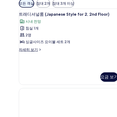
객
모든 객실
침대 2개
침대 3개 이상
실
트래디셔널룸 (Japanese Style fo
트
에
3
트래디셔널룸 (Japanese Style for 2, 2nd Floor)
래
사
시내 전망
용
디
침실 1개
가
셔
2명
능
널
한
싱글사이즈 요이불 세트 2개
룸
필
트
자세히 보기
(Japanese
터
래
Style
디
for
셔
널
2,
룸
2nd
요금 보
(Japanese
Floor)
Style
for
사
2,
진
2nd
Floor)
모
자
두
세
보
히