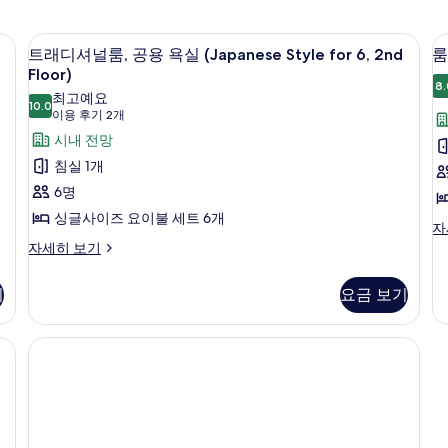
r 2, 2nd Floor) | 침대 시트
트래디셔널룸, 공용 욕실 (Japanese Style f
트
3
트래디셔널룸, 공용 욕실 (Japanese Style for 6, 2nd
룸 
(
래
Floor)
8.
o
디
최고예요
10.0
H
10.0점 만점 중 10점
(이
이용 후기 2개
셔
o
용
시내 전망
널
후
2
침실 1개
룸,
기
Fl
6명
공
2
To
싱글사이즈 요이불 세트 6개
용
개)
룸
자
(R
트
자세히 보기
욕
of
래
실
H
디
기
요금 보기
o
(Japanese
셔
2
널
Style
Fl
룸,
for
To
공
6,
자
용
세
욕
2nd
히
실
Floor)
보
(Japanese
사
기
Style