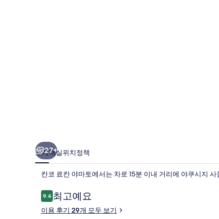
마
토
의
사
진
갤
러
리
27+
소개
객실
위치
정책
칸코 료칸 야마토에서는 차로 15분 이내 거리에 야쿠시지 사
이
최고예요
9.4
10점 만점 중 9.4점.
용
이용 후기 29개 모두 보기
후