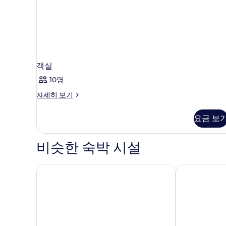
보
기
기
객실
10명
객
자세히 보기
실
자
요금 보
세
히
보
비슷한 숙박 시설
기
헨 나 호텔 프리미어 나라
APA 호텔 긴