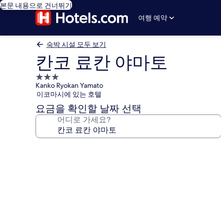
본문 내용으로 건너뛰기
여행 예약
숙박 시설 모두 보기
칸코 료칸 야마토
3.0
Kanko Ryokan Yamato
성
이코마시에 있는 호텔
급
요금을 확인할 날짜 선택
숙
어디로 가세요?
박
시
설
칸
코
료
칸
야