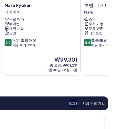
Nara
호
Nara Ryokan
호텔 니코 나라
Ryokan
텔
나라마치
Nara
나
니
무료 WiFi
스파
라
코
에어컨
주차 가능
마
나
세탁 시설
무료 WiFi
치
라
금연
레스토랑
Nara
10
10
매우 훌륭해요
훌륭해요
9.0
8.8
점
점
이용 후기 138개
이용 후기 1,004개
만
만
점
점
현
₩99,301
중
중
재
총 요금: ₩109,231
9.0
8.8
요
8월 30일 ~ 8월 31일
점,
점,
금
매
훌
₩99,301
우
륭
훌
해
륭
요,
해
이
요,
용
로그인
지금 무료 가입
이
후
용
기
후
1,004
기
개
138