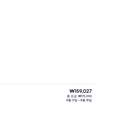
 욕실 (Japanese Style for 6, 2nd Floor) | 침대 시트
외관
현
₩159,027
재
총 요금: ₩175,090
가
8월 17일 ~ 8월 18일
료칸 내 식사 공간
격
은
₩159,027