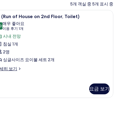
5개 객실 중 5개 표시 중
or 6, 2nd Floor) | 침대 시트
룸 (Run of House on 2nd Floor, Toilet) | 침대
룸
3
(Run of House on 2nd Floor, Toilet)
Run
매우 좋아요
0
f
8.0점 만점 중 10점
(이
이용 후기 1개
ouse
용
시내 전망
n
후
침실 1개
nd
기
2명
oor,
1
싱글사이즈 요이불 세트 2개
개)
ilet)
세히 보기
사
un
진
모
ouse
요금 보기
n
두
nd
보
oor,
ilet)
기