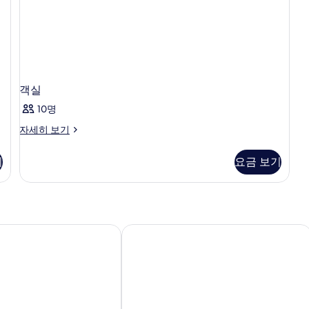
for
진
6,
모
2nd
Floor)
두
자
보
세
기
히
객실
보
10명
기
객
자세히 보기
실
자
기
요금 보기
세
히
보
기
테츠 나라 에키마에
시로야마 인