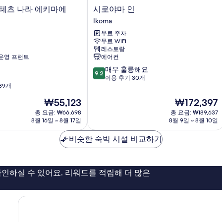
시
긴테츠 나라 에키마에
시로야마 인
로
Ikoma
야
무료 주차
마
무료 WiFi
인
레스토랑
Ikoma
 운영 프런트
에어컨
10
매우 훌륭해요
9.2
점
이용 후기 30개
39개
만
점
현
현
₩55,123
₩172,397
중
재
재
총 요금: ₩66,698
총 요금: ₩189,637
9.2
요
요
8월 16일 ~ 8월 17일
8월 9일 ~ 8월 10일
점,
금
금
매
₩55,123
₩172,397
비슷한 숙박 시설 비교하기
우
훌
륭
해
인하실 수 있어요. 리워드를 적립해 더 많은
요,
이
용
후
기
30