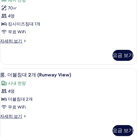
기
베이 전망
세
트,
히
70㎡
베
보
4명
기
이
킹사이즈침대 1개
전
무료 WiFi
망
스
자세히 보기
사
위
진
트,
요금 보기
베
모
이
두
전
고급 침구, 객실 내 금고, 책상, 암막 커튼
룸,
7
망
룸, 더블침대 2개 (Runway View)
보
더
자
기
시내 전망
세
블
히
4명
침
보
더블침대 2개
기
대
무료 WiFi
2
룸,
자세히 보기
개
더
(Runway
블
요금 보기
View)
침