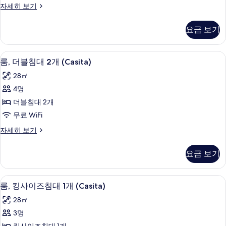
룸,
자세히 보기
개
더
사
블
요금 보기
침
진
대
모
2
룸, 더블침대 2개 (Casita) | 고급 침구,
룸,
10
개
두
룸, 더블침대 2개 (Casita)
더
자
보
28㎡
세
블
기
히
4명
침
보
더블침대 2개
기
대
무료 WiFi
2
룸,
자세히 보기
개
더
(Casita)
블
요금 보기
침
사
대
진
2
룸, 킹사이즈침대 1개 (Casita) | 고급 
룸,
모
9
개
룸, 킹사이즈침대 1개 (Casita)
킹
(Casita)
두
28㎡
자
사
보
세
3명
이
히
기