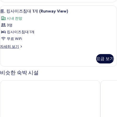
대
사
2
고급 침구, 객실 내 금고, 책상, 암막 커튼
룸,
진
8
개
룸, 킹사이즈침대 1개 (Runway View)
킹
(Runway
모
시내 전망
View)
사
두
자
3명
이
세
보
킹사이즈침대 1개
히
즈
기
보
무료 WiFi
침
기
룸,
자세히 보기
대
킹
1
사
요금 보기
이
개
즈
(Runway
침
비슷한 숙박 시설
View)
대
1
사
웨스틴 탬파 베이
더블트리
개
진
(Runway
View)
모
자
두
세
보
히
보
기
기