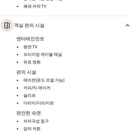
폐쇄 자막 TV
객실 편의 시설
엔터테인먼트
평면 TV
프리미엄 케이블 채널
유료 영화
편의 시설
에어컨(온도 조절 가능)
커피/티 메이커
슬리퍼
다리미/다리미판
편안한 숙면
저자극성 침구
암막 커튼