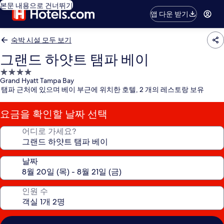
본문 내용으로 건너뛰기
앱 다운 받기
숙박 시설 모두 보기
그랜드 하얏트 탬파 베이
4.0
Grand Hyatt Tampa Bay
성
탬파 근처에 있으며 베이 부근에 위치한 호텔, 2 개의 레스토랑 보유
급
숙
요금을 확인할 날짜 선택
박
시
어디로 가세요?
설
날짜
인원 수