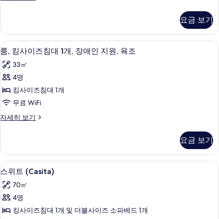
대
킹
모
세
1
사
히
두
요금 보기
이
개,
보
보
즈
기
장
침
기
고급 침구, 객실 내 금고, 책상, 암막 커튼
룸,
10
대
애
룸, 킹사이즈침대 1개, 장애인 지원, 욕조
킹
1
인
33㎡
개,
사
지
장
4명
이
애
원
킹사이즈침대 1개
인
즈
(Shower)
지
무료 WiFi
침
원
사
룸,
자세히 보기
(Shower)
대
진
킹
자
1
사
세
모
요금 보기
이
개,
히
두
즈
보
장
침
보
기
스위트 (Casita) | 고급 침구, 객실 내 금
스
10
대
애
스위트 (Casita)
기
위
1
인
70㎡
개,
트
지
장
4명
(Casita)
애
원,
킹사이즈침대 1개 및 더블사이즈 소파베드 1개
인
사