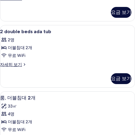
Double
두
Beds
요금 보기
보
자
세
기
히
2
거실 공간 | 평면 TV, 유료 영화
7
보
2 double beds ada tub
double
기
2명
beds
더블침대 2개
ada
tub
무료 WiFi
사
2
자세히 보기
double
진
beds
모
요금 보기
ada
두
tub
자
보
고급 침구, 객실 내 금고, 책상, 암막 커튼
룸,
7
세
룸, 더블침대 2개
기
더
히
33㎡
보
블
기
4명
침
더블침대 2개
대
무료 WiFi
2