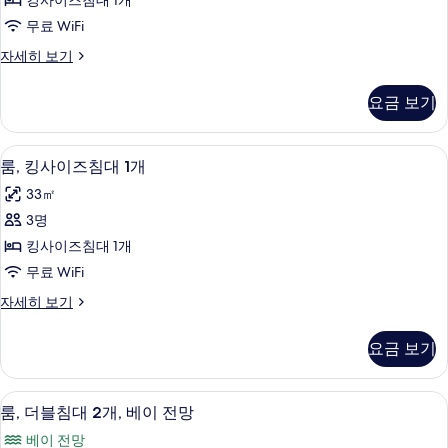
킹사이즈침대 1개
보
즈
기
무료 WiFi
침
룸,
자세히 보기
대
킹
1
사
요금 보기
이
개
즈
(Casita)
침
고급 침구, 객실 내 금고, 책상, 암막 커튼
룸,
사
8
대
룸, 킹사이즈침대 1개
킹
1
진
33㎡
개
사
모
(Casita)
3명
이
자
두
킹사이즈침대 1개
세
즈
보
히
무료 WiFi
침
보
기
룸,
자세히 보기
기
대
킹
1
사
요금 보기
이
개
즈
사
침
룸, 더블침대 2개, 베이 전망 | 고급 침구
룸,
7
대
진
룸, 더블침대 2개, 베이 전망
더
1
모
베이 전망
개