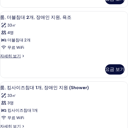
이
베
즈
이
침
고급 침구, 객실 내 금고, 책상, 암막 커튼
룸,
8
대
전
룸, 더블침대 2개, 장애인 지원, 욕조
더
1
망
33㎡
개,
블
사
베
4명
침
이
진
더블침대 2개
전
대
모
망
무료 WiFi
2
자
두
룸,
자세히 보기
세
개,
더
보
히
장
블
보
기
요금 보기
침
애
기
대
인
2
고급 침구, 객실 내 금고, 책상, 암막 커튼
룸,
11
개,
지
룸, 킹사이즈침대 1개, 장애인 지원 (Shower)
킹
장
원,
33㎡
애
사
욕
인
3명
이
지
조
킹사이즈침대 1개
원,
즈
사
욕
무료 WiFi
침
조
진
룸,
자세히 보기
자