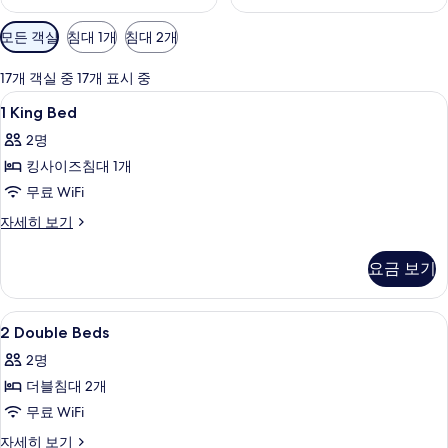
객
모든 객실
침대 1개
침대 2개
실
에
17개 객실 중 17개 표시 중
사
1
거실 공간 | 평면 TV, 유료 영화
6
1 King Bed
용
King
가
2명
Bed
능
킹사이즈침대 1개
사
한
무료 WiFi
진
필
모
1
자세히 보기
터
King
두
Bed
요금 보기
보
자
세
기
히
2
거실 공간 | 평면 TV, 유료 영화
4
보
2 Double Beds
Double
기
2명
Beds
더블침대 2개
사
무료 WiFi
진
모
2
자세히 보기