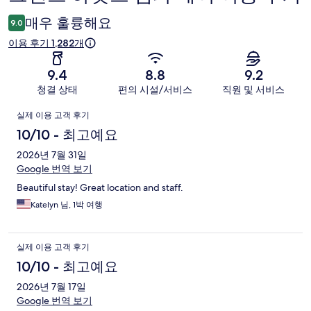
용
매우 훌륭해요
9.0
후
이용 후기 1,282개
기
9.4
8.8
9.2
청결 상태
편의 시설/서비스
직원 및 서비스
이
실제 이용 고객 후기
용
10/10 - 최고예요
후
2026년 7월 31일
Google 번역 보기
기
Beautiful stay! Great location and staff.
Katelyn 님, 1박 여행
실제 이용 고객 후기
10/10 - 최고예요
2026년 7월 17일
Google 번역 보기