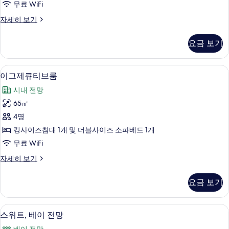
욕
지
무료 WiFi
진
원,
조
스
자세히 보기
욕
모
위
사
조
두
트
자
진
요금 보기
(Casita)
보
세
모
자
히
기
세
보
두
고급 침구, 객실 내 금고, 책상, 암막 커튼
이
7
히
이그제큐티브룸
기
보
그
보
시내 전망
기
기
제
65㎡
큐
4명
티
킹사이즈침대 1개 및 더블사이즈 소파베드 1개
브
무료 WiFi
룸
이
자세히 보기
사
그
진
제
요금 보기
큐
모
티
두
브
고급 침구, 객실 내 금고, 책상, 암막 커튼
스
8
룸
스위트, 베이 전망
보
위
자