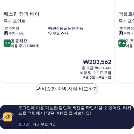
웨
더
웨스틴 탬파 베이
더블트
스
블
록키 포인트
록키 포
틴
트
수영장
반려동물 동반 가능
수영장
탬
리
주차 가능
무료 WiFi
주차 
파
바
베
이
10
10
훌륭해요
매우
8.6
8.4
이
힐
점
점
이용 후기 1,485개
이용 
록
튼
만
만
키
탐
점
점
현
₩203,562
포
파
중
중
재
인
록
8.6
8.4
총 요금: ₩231,042
요
트
키
점,
점,
세금 및 수수료 포함
금
9월 3일 ~ 9월 4일
포
훌
매
₩203,562
인
륭
우
비슷한 숙박 시설 비교하기
트
해
좋
워
요,
아
터
이
요,
프
용
이
로그인해 이용 가능한 할인과 특전을 확인하실 수 있어요. 리워
런
후
용
드를 적립해 더 많은 여행을 즐겨보세요!
트
기
후
록
1,485
기
로그인
지금 무료 가입
키
개
1,011
포
개