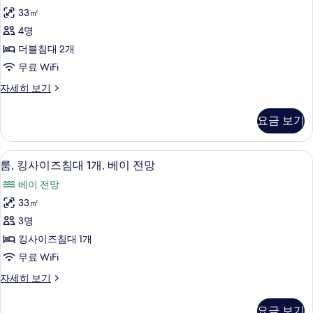
블
두
자
33㎡
침
세
보
4명
히
대
기
보
더블침대 2개
2
기
무료 WiFi
개,
룸,
자세히 보기
베
더
이
블
요금 보기
침
전
대
망
2
룸, 킹사이즈침대 1개, 베이 전망 | 고급 
룸,
10
개,
사
룸, 킹사이즈침대 1개, 베이 전망
킹
베
진
베이 전망
이
사
모
전
33㎡
이
망
두
3명
자
즈
보
세
킹사이즈침대 1개
침
히
기
무료 WiFi
보
대
기
룸,
자세히 보기
1
킹
개,
사
요금 보기