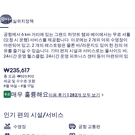
탬
이전
다음
파
93+
소개
객실
위치
정책
베
공항에서 6 km 거리에 있는 그랜드 하얏트 탬파 베이에서는 무료 셔틀
이
(요청 시 운행) 서비스를 제공합니다. 이곳에는 2 개의 야외 수영장이
마련되어 있고, 2 개의 레스토랑은 물론 바/라운지도 있어 한 잔의 여
의
유를 즐기실 수 있습니다. 기타 편의 시설과 서비스로는 풀사이드 바,
사
24시간 운영 헬스클럽, 24시간 운영 피트니스 센터 등이 마련되어 있
습니다. 많은 분들이 이곳의 친절한 고객 서비스 및 위치에 높은 평점
진
을 주셨습니다.
현
₩235,617
재
갤
총 요금: ₩323,902
가
세금 및 수수료 포함
2 개의 야외 수영장
러
격
8월 16일 ~ 8월 17일
은
이
매우 훌륭해요
리
9.0
이용 후기 1,282개 모두 보기
₩235,617
10점 만점 중 9.0점.
용
후
기
인기 편의 시설/서비스
수영장
공항 교통편