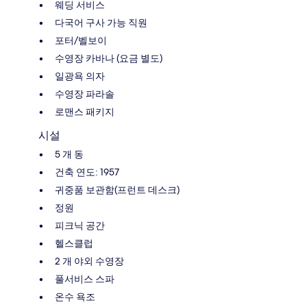
웨딩 서비스
다국어 구사 가능 직원
포터/벨보이
수영장 카바나 (요금 별도)
일광욕 의자
수영장 파라솔
로맨스 패키지
시설
5 개 동
건축 연도: 1957
귀중품 보관함(프런트 데스크)
정원
피크닉 공간
헬스클럽
2 개 야외 수영장
풀서비스 스파
온수 욕조