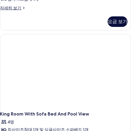
with
보
Lanai
1
자세히 보기
기
King
and
Bed
Pool
요금 보기
with
View
Lanai
사
and
Pool
진
View
모
자
세
두
히
보
보
기
기
King Room With Sofa Bed And Pool View
4명
킹사이즈침대 1개 및 싱글사이즈 소파베드 1개