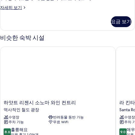
King
자세히 보기
Room
With
요금 보기
Sofa
Bed
And
비슷한 숙박 시설
Pool
View
하얏트 리젠시 소노마 와인 컨트리
라 킨타 
자
세
히
보
기
하
라
하얏트 리젠시 소노마 와인 컨트리
라 킨타
얏
킨
역사적인 철도 광장
Santa R
트
타
수영장
반려동물 동반 가능
수영장
리
인
주차 가능
무료 WiFi
주차 
젠
&
시
스
10
10
훌륭해요
매우
8.6
9.0
소
위
점
점
이용 후기 1,016개
이용 