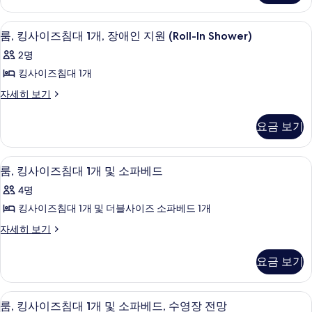
대
즈
1
침
고급 침구, 객실 내 금고, 책상, 노트북 
룸,
5
대
개
룸, 킹사이즈침대 1개, 장애인 지원 (Roll-In Shower)
킹
1
사
2명
개
사
진
자
킹사이즈침대 1개
이
세
모
룸,
자세히 보기
히
즈
킹
두
보
침
사
기
보
요금 보기
이
대
기
즈
1
침
고급 침구, 객실 내 금고, 책상, 노트북 
룸,
4
대
개,
룸, 킹사이즈침대 1개 및 소파베드
킹
1
장
4명
개,
사
애
장
킹사이즈침대 1개 및 더블사이즈 소파베드 1개
이
애
인
룸,
자세히 보기
인
즈
킹
지
지
침
사
원
원
요금 보기
이
(Roll-
대
(Roll-
즈
In
1
침
In
Shower)
룸, 킹사이즈침대 1개 및 소파베드, 수영장
룸,
4
대
개
룸, 킹사이즈침대 1개 및 소파베드, 수영장 전망
자
Shower)