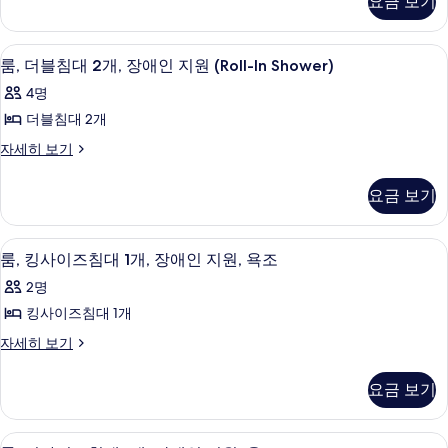
진
요금 보기
이
히
두
대
모
즈
보
보
1
침
기
두
고급 침구, 객실 내 금고, 책상, 노트북 
룸,
5
대
개,
룸, 더블침대 2개, 장애인 지원 (Roll-In Shower)
기
보
더
1
발
4명
개,
기
블
코
발
더블침대 2개
침
코
니,
룸,
자세히 보기
니,
대
더
수
수
2
블
영
영
요금 보기
침
장
개,
장
대
전
장
2
망
전
고급 침구, 객실 내 금고, 책상, 노트북 
룸,
5
개,
애
룸, 킹사이즈침대 1개, 장애인 지원, 욕조
자
망
킹
장
세
인
2명
애
히
사
사
지
인
킹사이즈침대 1개
보
진
이
지
기
원
룸,
자세히 보기
원
모
즈
킹
(Roll-
(Roll-
두
침
사
In
In
요금 보기
이
Shower)
보
대
Shower)
즈
자
기
1
사
침
세
고급 침구, 객실 내 금고, 책상, 노트북 
룸,