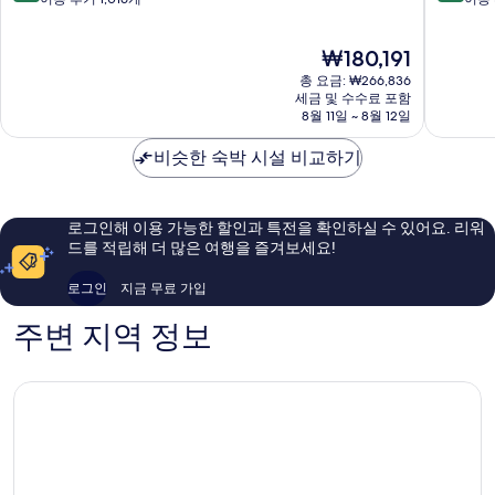
노
트
만
만
마
산
점
점
현
₩180,191
와
타
중
중
재
인
로
8.6
9.0
총 요금: ₩266,836
요
컨
사
점,
점,
세금 및 수수료 포함
금
트
8월 11일 ~ 8월 12일
소
훌
매
₩180,191
리
노
륭
우
역
비슷한 숙박 시설 비교하기
마
해
훌
사
Santa
요,
륭
적
Rosa
이
해
인
용
요,
로그인해 이용 가능한 할인과 특전을 확인하실 수 있어요. 리워
철
후
이
드를 적립해 더 많은 여행을 즐겨보세요!
도
기
용
광
1,016
후
로그인
지금 무료 가입
장
개
기
1,133
주변 지역 정보
개