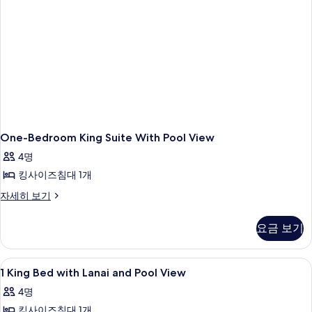
모
애
인
인
두
지
지
보
원,
원,
욕
기
욕
조
(Pool
조
View)
(Pool
자
View)
세
히
One-Bedroom King Suite With Pool View
사
보
진
4명
기
모
킹사이즈침대 1개
두
One-
자세히 보기
Bedroom
보
King
요금 보기
기
Suite
With
Pool
1
욕실 | 레인폴 샤워기, 무료 세면용품, 
1
View
1 King Bed with Lanai and Pool View
King
자
4명
세
Bed
히
킹사이즈침대 1개