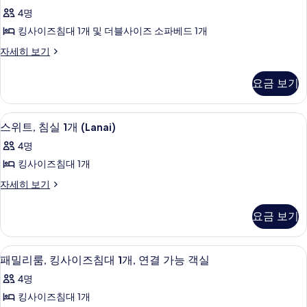
킹
1
세
및
4명
사
개
히
사
소
및
킹사이즈침대 1개 및 더블사이즈 소파베드 1개
보
진
이
소
기
파
모
룸,
자세히 보기
파
즈
킹
베
베
두
침
사
드
드
요금 보기
보
이
자
대
사
즈
세
기
1
침
히
진
고급 침구, 객실 내 금고, 책상, 노트북 
스
8
대
개
스위트, 침실 1개 (Lanai)
보
모
위
1
기
및
4명
개
두
트,
소
및
킹사이즈침대 1개
보
침
소
파
스
자세히 보기
파
기
실
위
베
베
1
트,
드,
드,
요금 보기
침
수
개
수
실
영
(Lanai)
1
장
영
패밀리룸, 킹사이즈침대 1개, 연결 가능 객
패
사
5
개
패밀리룸, 킹사이즈침대 1개, 연결 가능 객실
전
장
밀
(Lanai)
망
진
4명
자
자
전
리
모
세
킹사이즈침대 1개
세
망
룸,
히