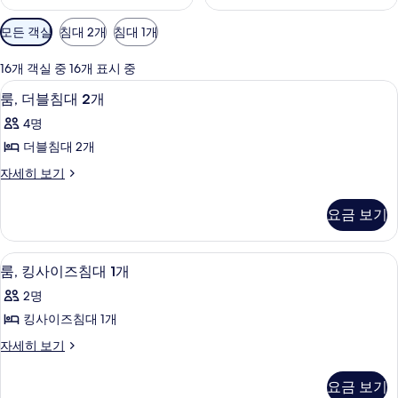
객
모든 객실
침대 2개
침대 1개
실
에
16개 객실 중 16개 표시 중
사
고급 침구, 객실 내 금고, 책상, 노트북 
룸,
6
룸, 더블침대 2개
용
더
가
4명
블
능
더블침대 2개
침
한
룸,
자세히 보기
대
필
더
터
2
블
요금 보기
침
개
대
사
2
고급 침구, 객실 내 금고, 책상, 노트북 
룸,
6
개
진
룸, 킹사이즈침대 1개
킹
자
모
2명
세
사
두
히
킹사이즈침대 1개
이
보
보
룸,
자세히 보기
기
즈
킹
기
침
사
요금 보기
이