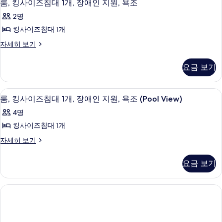
5
대
개,
룸, 킹사이즈침대 1개, 장애인 지원, 욕조
히
진
킹
1
보
장
2명
모
개,
기
사
애
장
킹사이즈침대 1개
두
이
애
인
보
룸,
자세히 보기
인
즈
킹
지
지
기
침
사
원,
원,
요금 보기
이
욕
대
욕
즈
조
1
침
자
조
고급 침구, 객실 내 금고, 책상, 노트북 
룸,
4
대
개,
룸, 킹사이즈침대 1개, 장애인 지원, 욕조 (Pool View)
세
사
킹
1
히
장
4명
개,
보
진
사
애
장
킹사이즈침대 1개
기
모
이
애
인
룸,
자세히 보기
인
두
즈
킹
지
지
보
침
사
원,
원,
요금 보기
이
욕
기
대
욕
즈
조
1
침
자
조
대
개,
세
사
1
히
장
개,
보
진
애
장
기