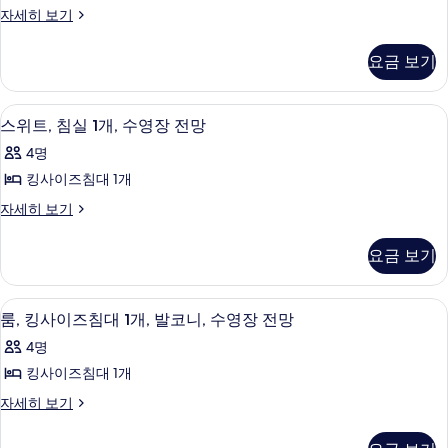
히
두
패
자세히 보기
보
사
보
킹
보
밀
기
기
진
사
리
기
요금 보기
룸,
모
이
킹
두
즈
사
고급 침구, 객실 내 금고, 책상, 노트북 
스
4
이
스위트, 침실 1개, 수영장 전망
보
침
위
즈
기
대
4명
침
트,
대
1
킹사이즈침대 1개
침
1
개,
스
자세히 보기
개,
실
위
연
연
1
트,
결
결
요금 보기
침
가
개,
가
실
능
수
1
객
능
고급 침구, 객실 내 금고, 책상, 노트북 
룸,
4
개,
영
룸, 킹사이즈침대 1개, 발코니, 수영장 전망
실
객
킹
수
자
장
4명
영
세
실
사
전
장
킹사이즈침대 1개
히
사
이
전
보
망
룸,
자세히 보기
망
진
기
즈
킹
사
자
모
침
사
세