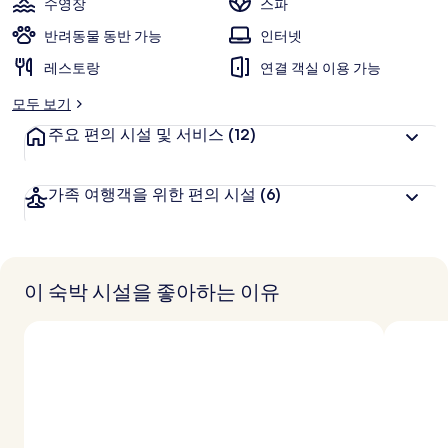
수영장
스파
스
반려동물 동반 가능
인터넷
트
레스토랑
연결 객실 이용 가능
리
모두 보기
바
주요 편의 시설 및 서비스
(12)
이
힐
가족 여행객을 위한 편의 시설
(6)
튼
의
사
이 숙박 시설을 좋아하는 이유
진
갤
러
리