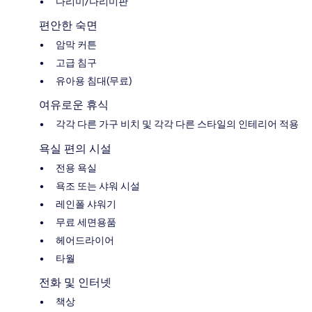
다리미/다리미판
편안한 숙면
암막 커튼
고급 침구
유아용 침대(무료)
여유로운 휴식
각각 다른 가구 비치 및 각각 다른 스타일의 인테리어 적용
욕실 편의 시설
전용 욕실
욕조 또는 샤워 시설
레인폴 샤워기
무료 세면용품
헤어드라이어
타월
전화 및 인터넷
책상