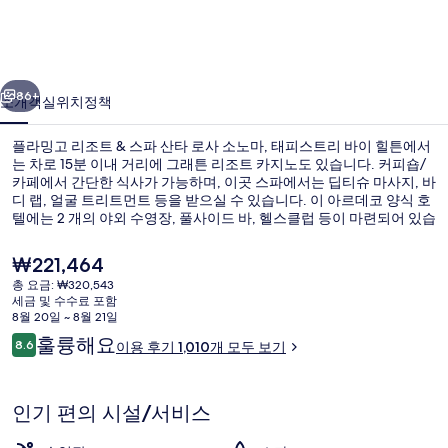
조
트
이전
다음
&
86+
소개
객실
위치
정책
스
플라밍고 리조트 & 스파 산타 로사 소노마, 태피스트리 바이 힐튼에서
파
는 차로 15분 이내 거리에 그래튼 리조트 카지노도 있습니다. 커피숍/
산
카페에서 간단한 식사가 가능하며, 이곳 스파에서는 딥티슈 마사지, 바
디 랩, 얼굴 트리트먼트 등을 받으실 수 있습니다. 이 아르데코 양식 호
타
텔에는 2 개의 야외 수영장, 풀사이드 바, 헬스클럽 등이 마련되어 있습
니다. 많은 분들이 이곳의 수영장 및 친절한 고객 서비스에 대단히 만
로
족하셨어요.
현
₩221,464
사
재
총 요금: ₩320,543
가
세금 및 수수료 포함
소
안뜰
격
8월 20일 ~ 8월 21일
은
이
노
훌륭해요
8.6
이용 후기 1,010개 모두 보기
₩221,464
10점 만점 중 8.6점.
용
마,
후
기
태
인기 편의 시설/서비스
피