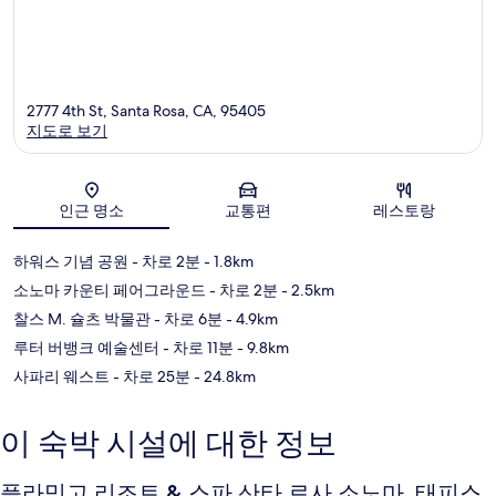
2777 4th St, Santa Rosa, CA, 95405
지도로 보기
지도
인근 명소
교통편
레스토랑
하워스 기념 공원
- 차로 2분
- 1.8km
소노마 카운티 페어그라운드
- 차로 2분
- 2.5km
찰스 M. 슐츠 박물관
- 차로 6분
- 4.9km
루터 버뱅크 예술센터
- 차로 11분
- 9.8km
사파리 웨스트
- 차로 25분
- 24.8km
이 숙박 시설에 대한 정보
플라밍고 리조트 & 스파 산타 로사 소노마, 태피스