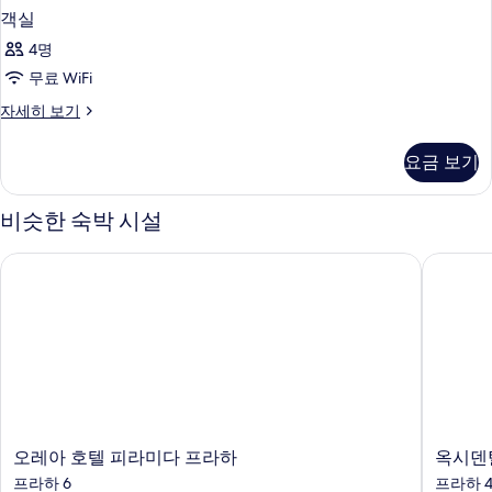
객실
4명
무료 WiFi
객
자세히 보기
실
자
요금 보기
세
히
보
비슷한 숙박 시설
기
오레아 호텔 피라미다 프라하
옥시덴탈
오
옥
오레아 호텔 피라미다 프라하
옥시덴
레
시
프라하 6
프라하 