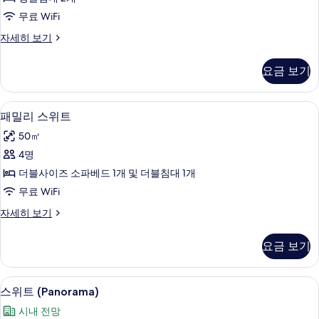
개
윈
모
자
무료 WiFi
룸,
세
두
클
자세히 보기
히
싱
래
보
보
글
식
기
기
요금 보기
트
침
윈
대
룸,
패밀리 스위트 | 저자극성 침구, 객실 내 
패
9
싱
패밀리 스위트
2
밀
글
개
50㎡
침
리
사
대
4명
스
2
진
더블사이즈 소파베드 1개 및 더블침대 1개
개
위
모
자
무료 WiFi
트
세
두
패
자세히 보기
히
사
밀
보
보
진
리
기
기
요금 보기
스
모
위
두
트
저자극성 침구, 객실 내 금고, 책상, 암막
스
12
자
스위트 (Panorama)
보
위
세
기
시내 전망
히