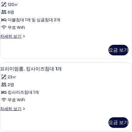
트
보
120㎡
(Panorama)
기
6명
사
더블침대 1개 및 싱글침대 2개
진
무료 WiFi
모
스
자세히 보기
두
위
보
트
요금 보기
(Panorama)
기
자
세
저자극성 침구, 객실 내 금고, 책상, 암막
프
7
히
프리미엄룸, 킹사이즈침대 1개
리
보
23㎡
기
미
2명
엄
킹사이즈침대 1개
룸,
무료 WiFi
킹
프
자세히 보기
사
리
이
미
요금 보기
엄
즈
룸,