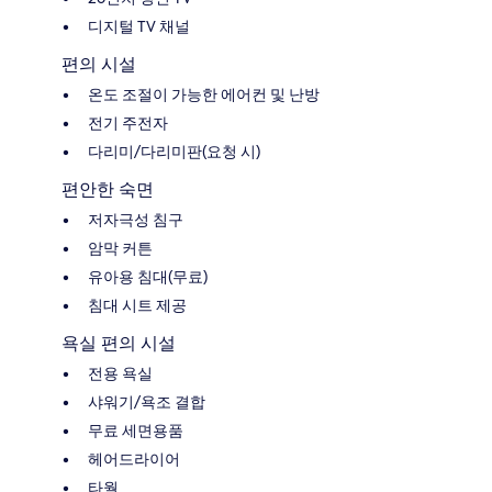
디지털 TV 채널
편의 시설
온도 조절이 가능한 에어컨 및 난방
전기 주전자
다리미/다리미판(요청 시)
편안한 숙면
저자극성 침구
암막 커튼
유아용 침대(무료)
침대 시트 제공
욕실 편의 시설
전용 욕실
샤워기/욕조 결합
무료 세면용품
헤어드라이어
타월