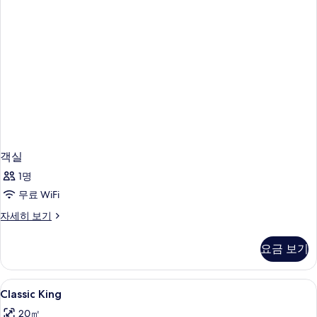
글
개
침
대
사
2
진
개
자
모
세
두
히
보
보
기
기
객실
1명
무료 WiFi
객
자세히 보기
실
자
요금 보기
세
히
보
Classic
저자극성 침구, 객실 내 금고, 책상, 암막
2
기
Classic King
King
20㎡