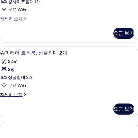
view)
킹사이즈침대 1개
2
룸,
사
개
무료 WiFi
킹
진
(Panoramic
슈
자세히 보기
view)
사
모
피
자
이
리
두
세
요금 보기
어
히
즈
보
룸,
보
침
킹
기
기
슈피리어 트윈룸, 싱글침대 2개 | 저자극성
슈
6
사
슈피리어 트윈룸, 싱글침대 2개
대
피
이
1
22㎡
즈
리
개
침
2명
어
대
사
싱글침대 2개
1
트
진
개
무료 WiFi
윈
자
모
슈
자세히 보기
세
룸,
피
두
히
싱
리
보
보
요금 보기
어
기
글
기
트
침
윈
룸,
대
싱
2