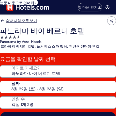
본문 내용으로 건너뛰기
앱 다운 받기
숙박 시설 모두 보기
파노라마 바이 베르디 호텔
4.5
Panorama by Verdi Hotels
성
프라하의 럭셔리 호텔, 풀서비스 스파 있음, 컨벤션 센터와 연결
급
숙
요금을 확인할 날짜 선택
박
시
어디로 가세요?
설
날짜
인원 수