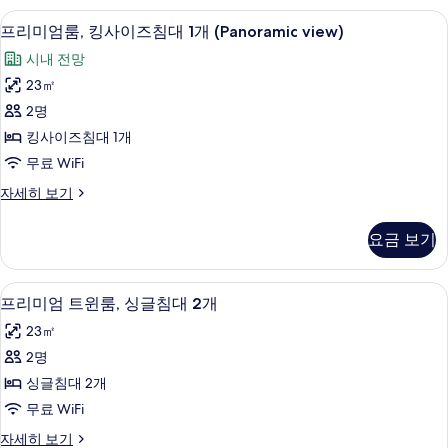
침
킹
시내 전망
프
9
사
프리미엄룸, 킹사이즈침대 1개 (Panoramic view)
대
리
이
1
시내 전망
즈
미
개
침
23㎡
엄
대
사
2명
1
룸,
진
개
킹사이즈침대 1개
킹
자
모
무료 WiFi
세
사
두
히
프
자세히 보기
이
보
리
보
기
즈
미
기
요금 보기
엄
침
룸,
대
킹
저자극성 침구, 객실 내 금고, 책상, 암막
프
7
사
프리미엄 트윈룸, 싱글침대 2개
1
리
이
개
23㎡
즈
미
(Panoramic
침
2명
엄
대
view)
싱글침대 2개
1
트
사
개
무료 WiFi
윈
진
(Panoramic
프
자세히 보기
view)