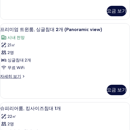
룸,
모
리
자
싱
미
두
세
요금 보기
엄
히
글
보
트
보
침
윈
기
기
저자극성 침구, 객실 내 금고, 책상, 암막
프
10
룸,
프리미엄 트윈룸, 싱글침대 2개 (Panoramic view)
대
리
싱
2
시내 전망
글
미
개
침
21㎡
엄
대
사
2명
2
트
진
개
싱글침대 2개
윈
자
모
무료 WiFi
세
룸,
두
히
프
자세히 보기
싱
보
리
보
기
글
미
기
요금 보기
엄
침
트
대
윈
슈피리어룸, 킹사이즈침대 1개 | 저자극성 
슈
8
룸,
슈피리어룸, 킹사이즈침대 1개
2
피
싱
개
22㎡
글
리
(Panoramic
침
2명
어
대