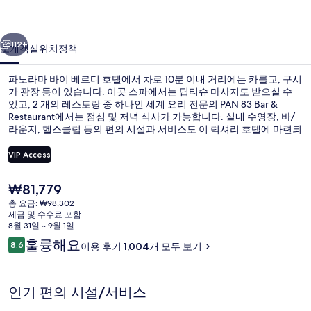
베
이전
다음
르
112+
소개
객실
위치
정책
디
파노라마 바이 베르디 호텔에서 차로 10분 이내 거리에는 카를교, 구시
호
가 광장 등이 있습니다. 이곳 스파에서는 딥티슈 마사지도 받으실 수
있고, 2 개의 레스토랑 중 하나인 세계 요리 전문의 PAN 83 Bar &
텔
Restaurant에서는 점심 및 저녁 식사가 가능합니다. 실내 수영장, 바/
의
라운지, 헬스클럽 등의 편의 시설과 서비스도 이 럭셔리 호텔에 마련되
어 있습니다. 이곳은 대중 교통편을 이용하기 편리해서 많은 분들이 좋
사
아해요. Pankrac 역까지 걸어서 5분, 코토르스카 역까지는 10분이면
VIP Access
가실 수 있어요.
진
현
₩81,779
실내 수영장
갤
재
총 요금: ₩98,302
가
세금 및 수수료 포함
러
격
8월 31일 ~ 9월 1일
은
리
이
훌륭해요
8.6
이용 후기 1,004개 모두 보기
₩81,779
10점 만점 중 8.6점.
용
후
기
인기 편의 시설/서비스