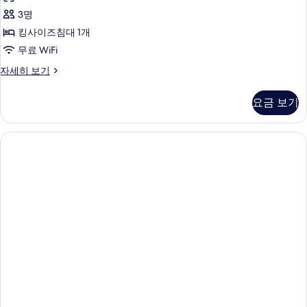
사
3명
진
킹사이즈침대 1개
모
무료 WiFi
두
Classic
자세히 보기
보
King
기
자
요금 보기
세
히
보
기