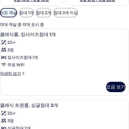
객
모든 객실
침대 1개
침대 2개
침대 3개 이상
실
에
13개 객실 중 13개 표시 중
사
클래식룸, 킹사이즈침대 1개 | 저자극성 침
클
6
클래식룸, 킹사이즈침대 1개
용
래
가
22㎡
식
능
3명
룸,
한
킹사이즈침대 1개
킹
필
무료 WiFi
터
사
클
자세히 보기
이
래
즈
식
요금 보기
룸,
침
킹
대
사
클래식 트윈룸, 싱글침대 2개 | 저자극성 
클
6
이
클래식 트윈룸, 싱글침대 2개
1
래
즈
개
22㎡
침
식
사
대
3명
트
1
진
싱글침대 2개