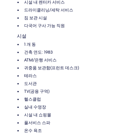
시설 내 렌터카 서비스
드라이클리닝/세탁 서비스
짐 보관 시설
다국어 구사 가능 직원
시설
1 개 동
건축 연도: 1983
ATM/은행 서비스
귀중품 보관함(프런트 데스크)
테라스
도서관
TV(공용 구역)
헬스클럽
실내 수영장
시설 내 쇼핑몰
풀서비스 스파
온수 욕조