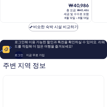
만
계
방
점
현
₩40,986
점
점
동
중
재
중
김
총 요금: ₩45,486
8.8
요
세금 및 수수료 포함
7.6
해
점,
금
8월 12일 ~ 8월 13일
점,
시
훌
₩40,986
좋
륭
비슷한 숙박 시설 비교하기
아
해
요,
요,
이
이
용
용
로그인해 이용 가능한 할인과 특전을 확인하실 수 있어요. 리워
후
후
드를 적립해 더 많은 여행을 즐겨보세요!
기
기
5
55
로그인
지금 무료 가입
개
개
주변 지역 정보