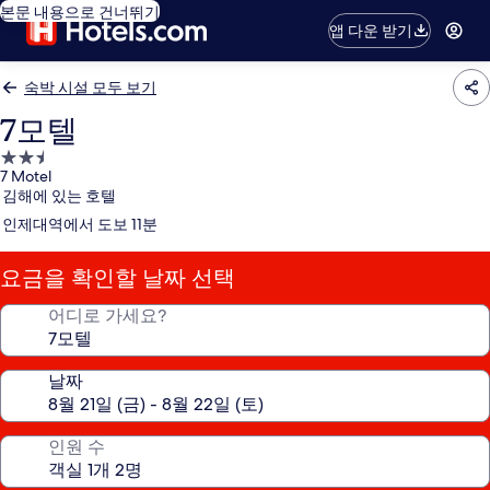
본문 내용으로 건너뛰기
앱 다운 받기
숙박 시설 모두 보기
7모텔
2.5
7 Motel
성
김해에 있는 호텔
급
인제대역에서 도보 11분
숙
박
요금을 확인할 날짜 선택
시
설
어디로 가세요?
날짜
인원 수