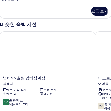
실
자
요금 보기
세
히
보
비슷한 숙박 시설
기
넘버25 호텔 김해삼계점
아모르호
넘
아
넘버25 호텔 김해삼계점
아모르
버
모
김해시
어방동
25
르
무료 아침 식사
무료 주차
무료 
호
호
무료 WiFi
에어컨
매일 
텔
텔
데스크
김
김
10
훌륭해요
8.8
10
해
해
좋아
점
이용 후기 55개
7.6
점
삼
어
이용 
만