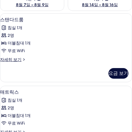
8월 7일 ~ 8월 9일
8월 14일 ~ 8월 16일
스탠다드룸 | 방음 설비, 무료 WiFi
스
11
스탠다드룸
탠
침실 1개
다
2명
드
더블침대 1개
룸
무료 WiFi
사
스
자세히 보기
진
탠
모
다
요금 보기
드
두
룸
보
자
매트릭스 | 방음 설비, 무료 WiFi
매
2
세
매트릭스
기
트
히
침실 1개
보
릭
기
2명
스
더블침대 1개
사
무료 WiFi
진
매