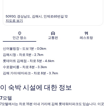
50930, 경상남도, 김해시, 인제로65번길 12
지도로 보기
지도
인근 명소
교통편
레스토랑
신어볼링장
- 도보 1분
- 0.0km
김해시청
- 차로 5분
- 2.7km
롯데마트 김해점
- 차로 5분
- 4.6km
수로왕비릉
- 차로 8분
- 3.3km
김해 가야 테마파크
- 차로 8분
- 3.7km
이 숙박 시설에 대한 정보
7모텔
7모텔에서는 차로 15분 이내 거리에 김해 롯데워터파크도 있습니다. 이곳