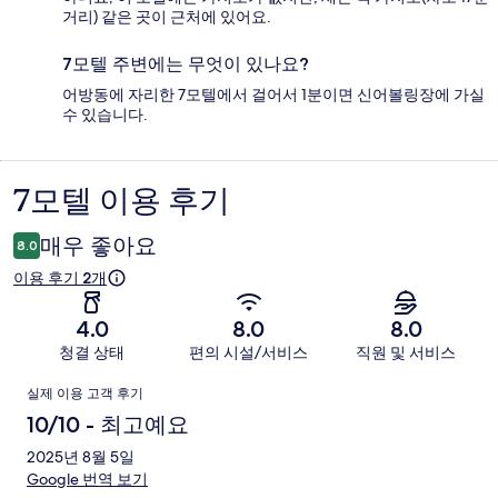
거리) 같은 곳이 근처에 있어요.
7모텔 주변에는 무엇이 있나요?
어방동에 자리한 7모텔에서 걸어서 1분이면 신어볼링장에 가실
수 있습니다.
7모텔 이용 후기
이
용
매우 좋아요
8.0
후
이용 후기 2개
기
4.0
8.0
8.0
청결 상태
편의 시설/서비스
직원 및 서비스
이
실제 이용 고객 후기
용
10/10 - 최고예요
후
2025년 8월 5일
Google 번역 보기
기