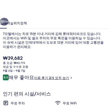
진
갤
이전
다음
러
31+
소개
객실
위치
정책
리
7모텔에서는 차로 15분 이내 거리에 김해 롯데워터파크도 있습니다.
이곳에서는 WiFi 및 셀프 주차의 무료 특전을 이용하실 수 있습니다.
이 숙박 시설은 인제대역에서 도보로 12분 거리에 있어 대중 교통편을
이용하기 편리해요.
현
₩39,682
재
총 요금: ₩43,773
가
세금 및 수수료 포함
격
9월 6일 ~ 9월 7일
매트릭스 | 방음 설비, 무료 WiFi
은
이
매우 좋아요
8.0
이용 후기 2개 모두 보기
₩39,682
10점 만점 중 8.0점.
용
후
기
인기 편의 시설/서비스
무료 주차
무료 WiFi