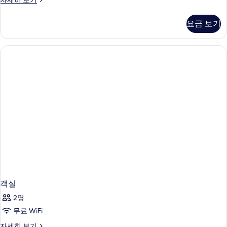
자세히 보기
모
트
두
릭
요금 보기
스
보
자
기
세
히
보
기
객실
2명
무료 WiFi
객
자세히 보기