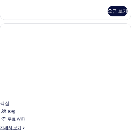
두
Prestige
Via
보
요금 보기
Dei
기
Calzaiuoli
View
자
세
히
보
기
객실
10명
무료 WiFi
객
자세히 보기