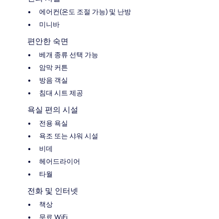
에어컨(온도 조절 가능) 및 난방
미니바
편안한 숙면
베개 종류 선택 가능
암막 커튼
방음 객실
침대 시트 제공
욕실 편의 시설
전용 욕실
욕조 또는 샤워 시설
비데
헤어드라이어
타월
전화 및 인터넷
책상
무료 WiFi