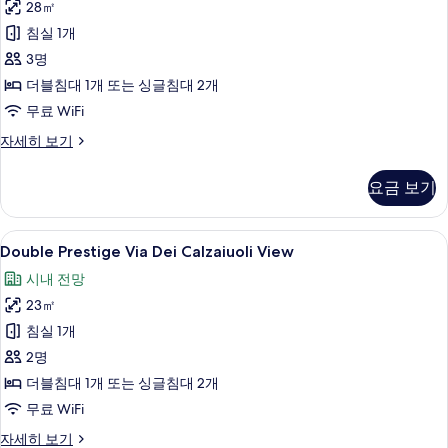
트
전
28㎡
view
윈
망
사
침실 1개
룸,
시
사
진
3명
내
진
모
더블침대 1개 또는 싱글침대 2개
전
모
두
무료 WiFi
망
자
두
보
Double
자세히 보기
세
Prestige
보
기
히
Duomo
보
요금 보기
기
view
기
자
세
Double
Double Prestige Via Dei Calzaiuo
7
히
Double Prestige Via Dei Calzaiuoli View
Prestige
보
시내 전망
기
Via
23㎡
Dei
Calzaiuoli
침실 1개
View
2명
사
더블침대 1개 또는 싱글침대 2개
진
무료 WiFi
모
Double
자세히 보기