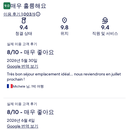
후
매우 훌륭해요
9.0
기
이용 후기 1,003개
9.4
9.8
9.4
청결 상태
위치
직원 및 서비스
이
실제 이용 고객 후기
용
8/10 - 매우 좋아요
후
2026년 5월 30일
Google 번역 보기
기
Très bon séjour emplacement idéal… nous reviendrons en juillet
prochain !
Michele 님, 1박 여행
실제 이용 고객 후기
8/10 - 매우 좋아요
2026년 6월 4일
Google 번역 보기