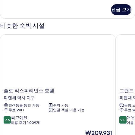
실
자
요금 보기
세
히
보
비슷한 숙박 시설
기
솔로 익스피리언스 호텔
그랜드 
솔
그
솔로 익스피리언스 호텔
그랜드
로
랜
피렌체 역사 지구
피렌체 
익
드
반려동물 동반 가능
주차 가능
공항 
스
호
무료 WiFi
연결 객실 이용 가능
무료 W
피
텔
리
발
10
10
최고예요
매우
9.6
9.0
언
리
점
점
이용 후기 1,009개
이용 
스
오
만
만
현
₩209,931
호
니
점
점