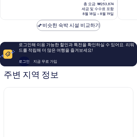
재
텔
피
중
중
총 요금: ₩253,874
요
피
세금 및 수수료 포함
렌
9.6
9.0
금
8월 18일 ~ 8월 19일
렌
체
점,
점,
₩209,931
체
역
최
매
비슷한 숙박 시설 비교하기
역
사
고
우
사
지
예
훌
지
구
요,
륭
구
이
해
로그인해 이용 가능한 할인과 특전을 확인하실 수 있어요. 리워
용
요,
드를 적립해 더 많은 여행을 즐겨보세요!
후
이
기
용
로그인
지금 무료 가입
1,009
후
개
기
주변 지역 정보
1,011
개