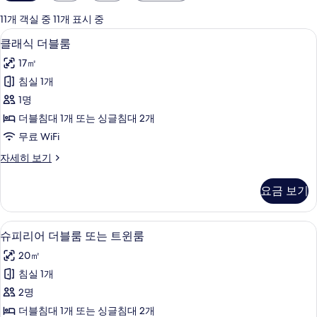
실
에
11개 객실 중 11개 표시 중
사
미니바, 객실 내 금고, 책상, 암막 커튼
클
4
클래식 더블룸
용
래
가
17㎡
식
능
침실 1개
더
한
1명
블
필
더블침대 1개 또는 싱글침대 2개
터
룸
무료 WiFi
사
클
자세히 보기
진
래
모
식
요금 보기
더
두
블
보
룸
슈피리어 더블룸 또는 트윈룸 | 미니바, 객
슈
5
자
슈피리어 더블룸 또는 트윈룸
기
피
세
20㎡
히
리
보
침실 1개
어
기
2명
더
더블침대 1개 또는 싱글침대 2개