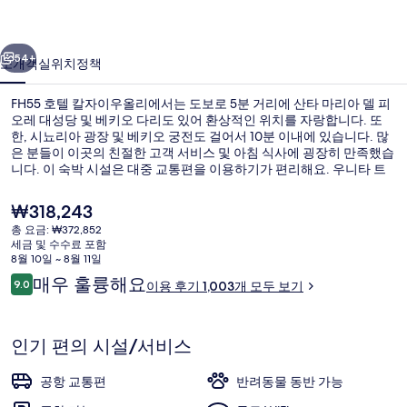
우
이전
다음
올
54+
소개
객실
위치
정책
리
FH55 호텔 칼자이우올리에서는 도보로 5분 거리에 산타 마리아 델 피
의
오레 대성당 및 베키오 다리도 있어 환상적인 위치를 자랑합니다. 또
사
한, 시뇨리아 광장 및 베키오 궁전도 걸어서 10분 이내에 있습니다. 많
은 분들이 이곳의 친절한 고객 서비스 및 아침 식사에 굉장히 만족했습
진
니다. 이 숙박 시설은 대중 교통편을 이용하기가 편리해요. 우니타 트
램 정류장의 경우 9분만 걸으면 갈 수 있고 산 마르코 대학교 트램 정류
갤
장도 10분 거리에 있어요.
현
₩318,243
러
재
총 요금: ₩372,852
가
세금 및 수수료 포함
리
매일 뷔페 아침 식사 유료
격
8월 10일 ~ 8월 11일
은
이
매우 훌륭해요
9.0
이용 후기 1,003개 모두 보기
₩318,243
10점 만점 중 9.0점.
용
후
기
인기 편의 시설/서비스
공항 교통편
반려동물 동반 가능