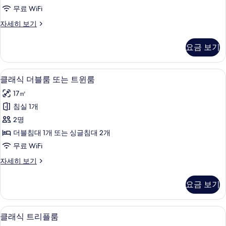
블
무료 WiFi
룸
슈
자세히 보기
또
피
는
리
요금 보기
어
트
더
윈
블
미니바, 객실 내 금고, 책상, 암막 커튼
클
5
룸
클래식 더블룸 또는 트윈룸
룸
래
또
사
17㎡
는
식
트
진
침실 1개
더
윈
모
2명
룸
블
자
두
더블침대 1개 또는 싱글침대 2개
룸
세
보
무료 WiFi
히
또
기
보
클
자세히 보기
는
기
래
트
식
요금 보기
더
윈
블
룸
룸
클래식 트리플룸 | 미니바, 객실 내 금고,
클
4
또
클래식 트리플룸
사
래
는