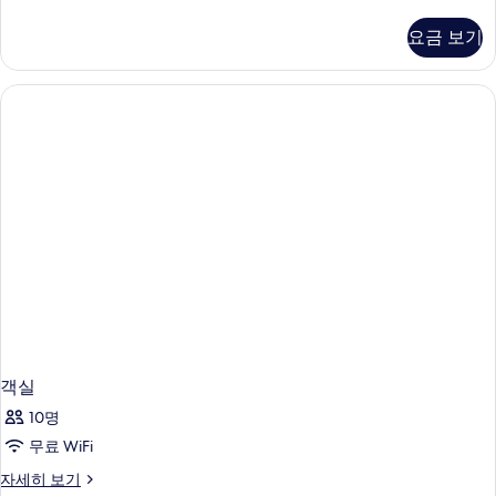
실
자
요금 보기
세
히
보
기
객실
10명
무료 WiFi
객
자세히 보기