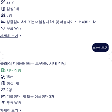
진
22㎡
트
식
윈
모
침실 1개
트
룸
두
3명
자
리
세
보
싱글침대 3개 또는 더블침대 1개 및 더블사이즈 소파베드 1개
플
히
기
무료 WiFi
보
룸
기
클
자세히 보기
사
래
진
식
요금 보기
트
모
리
두
플
클래식 더블룸 또는 트윈룸, 시내 전망 | 
클
7
룸
클래식 더블룸 또는 트윈룸, 시내 전망
보
래
자
기
시내 전망
세
식
히
15㎡
더
보
침실 1개
기
블
2명
룸
더블침대 1개 또는 싱글침대 2개
또
무료 WiFi
는
클
자세히 보기