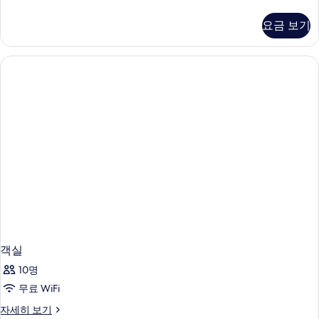
실
자
요금 보기
세
히
보
기
객실
10명
무료 WiFi
객
자세히 보기