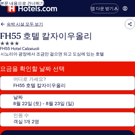
본문 내용으로 건너뛰기
앱 다운 받기
숙박 시설 모두 보기
FH55 호텔 칼자이우올리
4.0
FH55 Hotel Calzaiuoli
성
시뇨리아 광장에서 조금만 걸으면 되고 도심에 있는 호텔
급
숙
요금을 확인할 날짜 선택
박
시
어디로 가세요?
설
날짜
인원 수