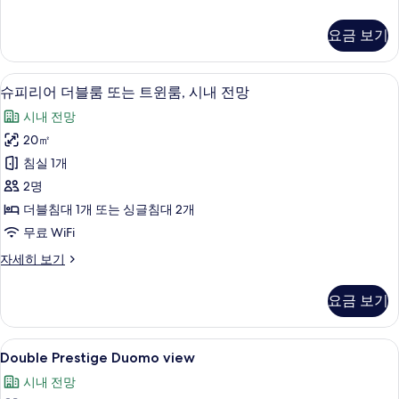
트
래
윈
식
요금 보기
더
룸,
블
시
룸
슈피리어 더블룸 또는 트윈룸, 시내 전망
슈
7
또
슈피리어 더블룸 또는 트윈룸, 시내 전망
내
피
는
전
시내 전망
트
리
윈
망
20㎡
어
룸,
사
침실 1개
시
더
내
진
2명
블
전
모
더블침대 1개 또는 싱글침대 2개
망
룸
두
무료 WiFi
자
또
세
보
슈
자세히 보기
히
는
피
기
보
트
리
기
요금 보기
어
윈
더
룸,
블
Double
Double Prestige Duomo view | 
8
룸
Double Prestige Duomo view
시
Prestige
또
내
시내 전망
는
Duomo