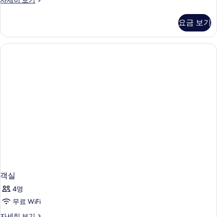
자세히 보기
보
블
기
룸
요금 보기
자
세
히
보
기
객실
4명
무료 WiFi
객
자세히 보기