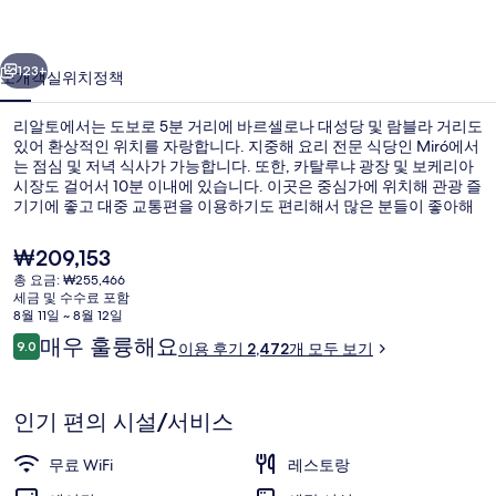
갤
이전
다음
러
123+
소개
객실
위치
정책
리
리알토에서는 도보로 5분 거리에 바르셀로나 대성당 및 람블라 거리도
있어 환상적인 위치를 자랑합니다. 지중해 요리 전문 식당인 Miró에서
는 점심 및 저녁 식사가 가능합니다. 또한, 카탈루냐 광장 및 보케리아
시장도 걸어서 10분 이내에 있습니다. 이곳은 중심가에 위치해 관광 즐
기기에 좋고 대중 교통편을 이용하기도 편리해서 많은 분들이 좋아해
요. Jaume I 역까지 걸어서 4분, Liceu 역까지는 4분이면 가실 수 있어
요.
현
₩209,153
재
총 요금: ₩255,466
가
세금 및 수수료 포함
객실 내 금고, 책상, 노트북 작업 공간, 
격
8월 11일 ~ 8월 12일
은
이
매우 훌륭해요
9.0
이용 후기 2,472개 모두 보기
₩209,153
10점 만점 중 9.0점.
용
후
기
인기 편의 시설/서비스
무료 WiFi
레스토랑