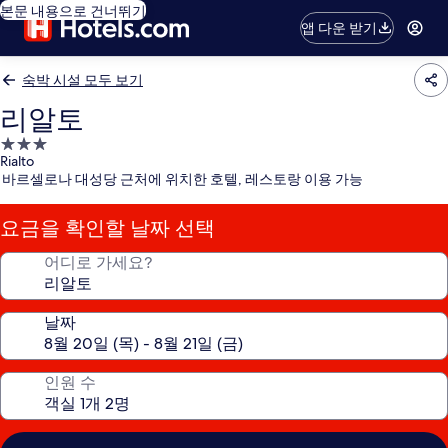
본문 내용으로 건너뛰기
앱 다운 받기
숙박 시설 모두 보기
리알토
3.0
Rialto
성
바르셀로나 대성당 근처에 위치한 호텔, 레스토랑 이용 가능
급
숙
요금을 확인할 날짜 선택
박
시
어디로 가세요?
설
날짜
인원 수