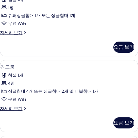
기
룸
1명
사
슈퍼싱글침대 1개 또는 싱글침대 1개
진
무료 WiFi
모
싱
자세히 보기
두
글
보
룸
요금 보기
자
기
세
히
쿼드룸 | 객실 내 금고, 책상, 노트북 작
쿼
25
보
쿼드룸
드
기
침실 1개
룸
4명
사
싱글침대 4개 또는 싱글침대 2개 및 더블침대 1개
진
무료 WiFi
모
쿼
자세히 보기
두
드
보
룸
요금 보기
자
기
세
히