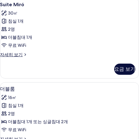
Suite
Suite Miró | 객실 내 금고, 책상, 노
8
보
Suite Miró
Miró
기
30㎡
사
침실 1개
진
2명
모
더블침대 1개
두
무료 WiFi
보
Suite
자세히 보기
기
Miró
자
요금 보기
세
히
보
객실 내 금고, 책상, 노트북 작업 공간, 
더
25
기
더블룸
블
16㎡
룸
침실 1개
사
2명
진
더블침대 1개 또는 싱글침대 2개
모
무료 WiFi
두
더