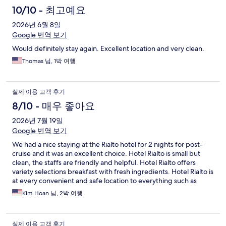
10/10 - 최고예요
2026년 6월 8일
Google 번역 보기
Would definitely stay again. Excellent location and very clean.
Thomas 님, 1박 여행
실제 이용 고객 후기
8/10 - 매우 좋아요
2026년 7월 19일
Google 번역 보기
We had a nice staying at the Rialto hotel for 2 nights for post-
cruise and it was an excellent choice. Hotel Rialto is small but
clean, the staffs are friendly and helpful. Hotel Rialto offers
variety selections breakfast with fresh ingredients. Hotel Rialto is
at every convenient and safe location to everything such as
sightseeing, restaurants and shops within a short distance of
Kim Hoan 님, 2박 여행
walking.
실제 이용 고객 후기