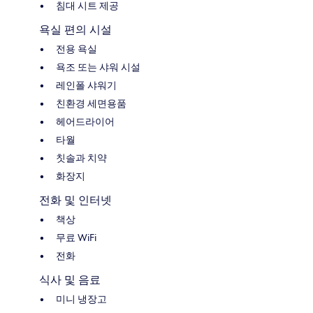
침대 시트 제공
욕실 편의 시설
전용 욕실
욕조 또는 샤워 시설
레인폴 샤워기
친환경 세면용품
헤어드라이어
타월
칫솔과 치약
화장지
전화 및 인터넷
책상
무료 WiFi
전화
식사 및 음료
미니 냉장고