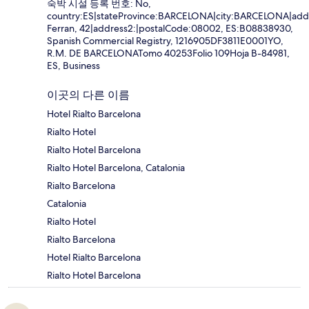
숙박 시설 등록 번호: No,
country:ES|stateProvince:BARCELONA|city:BARCELONA|addr
Ferran, 42|address2:|postalCode:08002, ES:B08838930,
Spanish Commercial Registry, 1216905DF3811E0001YO,
R.M. DE BARCELONATomo 40253Folio 109Hoja B-84981,
ES, Business
이곳의 다른 이름
Hotel Rialto Barcelona
Rialto Hotel
Rialto Hotel Barcelona
Rialto Hotel Barcelona, Catalonia
Rialto Barcelona
Catalonia
Rialto Hotel
Rialto Barcelona
Hotel Rialto Barcelona
Rialto Hotel Barcelona