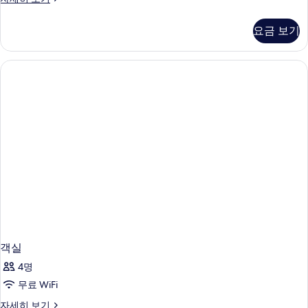
실
자
요금 보기
세
히
보
기
객실
4명
무료 WiFi
객
자세히 보기