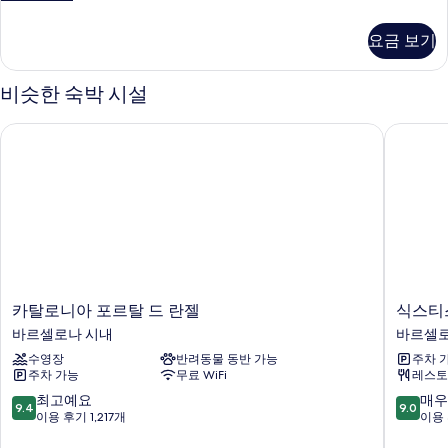
실
자
요금 보기
세
히
보
비슷한 숙박 시설
기
카탈로니아 포르탈 드 란젤
식스티스
카
식
카탈로니아 포르탈 드 란젤
식스티
탈
스
바르셀로나 시내
바르셀로
로
티
수영장
반려동물 동반 가능
주차 
니
스
주차 가능
무료 WiFi
레스토
아
람
포
블
10
10
최고예요
매우
9.4
9.0
르
라
점
점
이용 후기 1,217개
이용 
탈
스
만
만