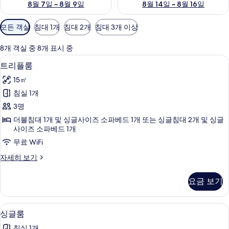
8월 7일 ~ 8월 9일
8월 14일 ~ 8월 16일
객
모든 객실
침대 1개
침대 2개
침대 3개 이상
실
에
8개 객실 중 8개 표시 중
사
객실 내 금고, 책상, 노트북 작업 공간, 
트
10
트리플룸
용
리
가
15㎡
플
능
침실 1개
룸
한
3명
사
필
더블침대 1개 및 싱글사이즈 소파베드 1개 또는 싱글침대 2개 및 싱글
터
진
사이즈 소파베드 1개
모
무료 WiFi
두
트
자세히 보기
보
리
플
기
요금 보기
룸
자
세
싱글룸 | 객실 내 금고, 책상, 노트북 작
싱
4
히
싱글룸
글
보
침실 1개