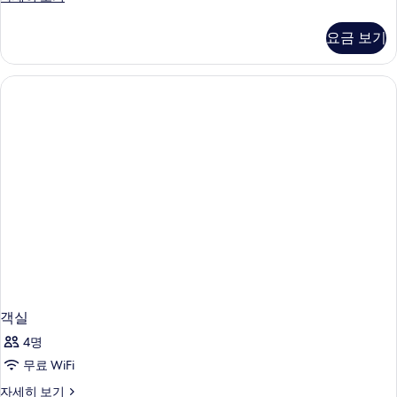
실
자
요금 보기
세
히
보
기
객실
4명
무료 WiFi
객
자세히 보기