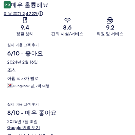
용
매우 훌륭해요
9.0
후
이용 후기 2,472개
기
9.4
8.6
9.2
청결 상태
편의 시설/서비스
직원 및 서비스
이
실제 이용 고객 후기
용
6/10 - 좋아요
후
2024년 2월 16일
조식
기
아침 식사가 별로
Sungkook 님, 7박 여행
실제 이용 고객 후기
8/10 - 매우 좋아요
2026년 7월 31일
Google 번역 보기