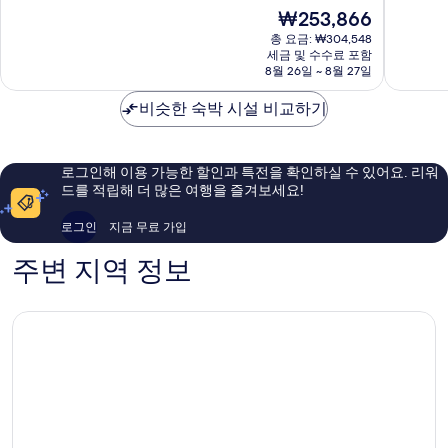
드
바
점
점
현
₩253,866
란
르
중
중
재
젤
총 요금: ₩304,548
셀
9.4
9.0
요
세금 및 수수료 포함
바
로
점,
점,
금
8월 26일 ~ 8월 27일
르
나
최
매
₩253,866
셀
시
고
우
비슷한 숙박 시설 비교하기
로
내
예
훌
나
요,
륭
시
이
해
내
용
요,
로그인해 이용 가능한 할인과 특전을 확인하실 수 있어요. 리워
후
이
드를 적립해 더 많은 여행을 즐겨보세요!
기
용
1,217
후
로그인
지금 무료 가입
개
기
1,035
주변 지역 정보
개