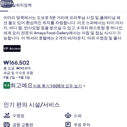
진
278+
소개
객실
위치
정책
갤
아마리 방콕에서는 도보로 5분 거리에 프라투남 시장 및 플래티넘 패
러
션 몰도 있어 환상적인 위치를 자랑합니다. 이곳 스파에서는 타이 마사
지, 바디 랩, 반사요법 등을 받으실 수 있고, 4 개의 레스토랑 중 하나인
리
세계 요리 전문의 Amaya Food Gallery에서는 아침 및 점심 식사가 가
능합니다. 이 럭셔리 호텔에는 2 개의 바/라운지, 야외 수영장 및 풀사
이드 바도 마련되어 있습니다. 많은 분들이 이곳의 친절한 고객 서비스
및 아침 식사에 굉장히 만족했습니다. 이 숙박 시설은 대중 교통편을
VIP Access
이용하기가 편리해요. Ratchaprarop 역의 경우 9분만 걸으면 갈 수 있
고 Chit Lom BTS역도 13분 거리에 있어요.
현
₩166,502
숙박 시설 내 편의 시설/서비스
재
총 요금: ₩195,973
가
세금 및 수수료 포함
격
9월 2일 ~ 9월 3일
은
이
최고예요
9.4
이용 후기 1,005개 모두 보기
₩166,502
10점 만점 중 9.4점.
용
후
기
인기 편의 시설/서비스
수영장
스파
공항 교통편
무료 주차