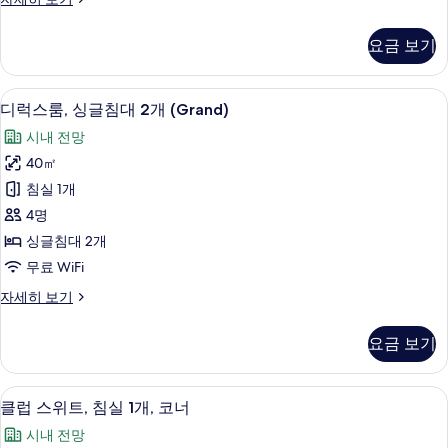
보
침
럭
기
대
스
요금 보기
룸,
1
킹
개
사
이집트산 면 시트, 고급 침구, 객실 내 금
디
11
이
(Grand)
디럭스룸, 싱글침대 2개 (Grand)
럭
즈
사
시내 전망
침
스
진
대
40㎡
룸,
1
모
침실 1개
개
싱
두
(Grand)
4명
글
자
보
싱글침대 2개
세
침
기
무료 WiFi
히
대
보
디
자세히 보기
기
2
럭
개
스
요금 보기
룸,
(Grand)
싱
사
글
클럽 스위트, 침실 1개, 코너 | 이집트산 
클
진
24
침
클럽 스위트, 침실 1개, 코너
럽
대
모
시내 전망
2