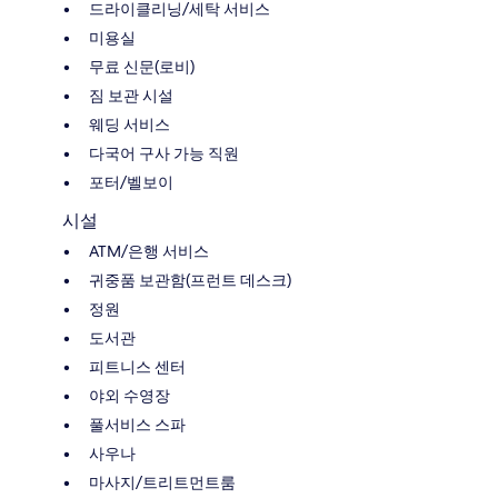
드라이클리닝/세탁 서비스
미용실
무료 신문(로비)
짐 보관 시설
웨딩 서비스
다국어 구사 가능 직원
포터/벨보이
시설
ATM/은행 서비스
귀중품 보관함(프런트 데스크)
정원
도서관
피트니스 센터
야외 수영장
풀서비스 스파
사우나
마사지/트리트먼트룸