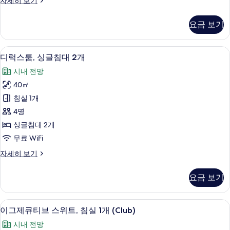
자세히 보기
침
럭
대
스
요금 보기
룸,
1
킹
개
사
디럭스룸, 싱글침대 2개 | 이집트산 면 시
디
12
이
사
디럭스룸, 싱글침대 2개
럭
즈
진
시내 전망
침
스
모
대
40㎡
룸,
1
두
침실 1개
개
싱
보
자
4명
글
세
기
싱글침대 2개
히
침
무료 WiFi
보
대
기
디
자세히 보기
2
럭
개
스
요금 보기
룸,
사
싱
진
글
이그제큐티브 스위트, 침실 1개 (Club) 
이
23
침
모
이그제큐티브 스위트, 침실 1개 (Club)
그
대
두
시내 전망
2