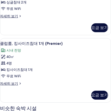
View)
싱글침대 2개
침
두
자
무료 WiFi
세
대
보
히
클
자세히 보기
2
기
보
럽
개
기
룸,
요금 보기
싱
(Premier)
글
사
침
이집트산 면 시트, 고급 침구, 객실 내 금
클
진
21
대
클럽룸, 킹사이즈침대 1개 (Premier)
럽
2
모
시내 전망
개
룸,
두
(Premier)
40㎡
킹
자
보
4명
세
사
기
히
킹사이즈침대 1개
이
보
무료 WiFi
기
즈
클
자세히 보기
침
럽
대
룸,
요금 보기
킹
1
사
개
이
비슷한 숙박 시설
즈
(Premier)