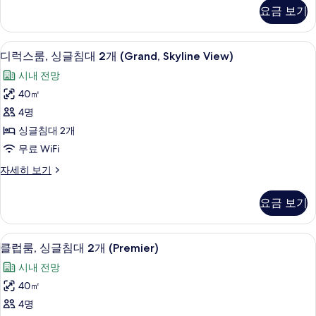
침
스
요금 보기
룸,
대
킹
1
사
디럭스룸, 싱글침대 2개 (Grand, Skylin
디
8
이
개
디럭스룸, 싱글침대 2개 (Grand, Skyline View)
럭
즈
(Grand,
시내 전망
침
스
Skyline
대
40㎡
룸,
1
View)
4명
개
싱
사
(Grand,
싱글침대 2개
글
진
Skyline
무료 WiFi
View)
침
모
자
디
자세히 보기
대
두
세
럭
히
2
스
보
요금 보기
보
룸,
개
기
기
싱
(Grand,
글
시내 전망
클
Skyline
19
침
클럽룸, 싱글침대 2개 (Premier)
럽
대
View)
시내 전망
2
룸,
사
개
40㎡
싱
진
(Grand,
4명
Skyline
글
모