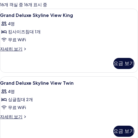
에
16개 객실 중 16개 표시 중
사
Grand
이집트산 면 시트, 고급 침구, 객실 내 금
19
Grand Deluxe Skyline View King
용
Deluxe
가
4명
Skyline
능
킹사이즈침대 1개
View
한
King
무료 WiFi
필
사
Grand
자세히 보기
터
Deluxe
진
Skyline
모
요금 보기
View
두
King
자
보
Grand
이집트산 면 시트, 고급 침구, 객실 내 금
18
세
Grand Deluxe Skyline View Twin
Deluxe
기
히
4명
보
Skyline
기
싱글침대 2개
View
Twin
무료 WiFi
사
Grand
자세히 보기
Deluxe
진
Skyline
모
요금 보기
View