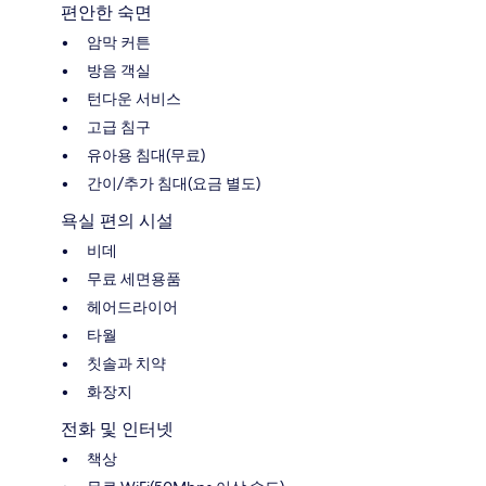
편안한 숙면
암막 커튼
방음 객실
턴다운 서비스
고급 침구
유아용 침대(무료)
간이/추가 침대(요금 별도)
욕실 편의 시설
비데
무료 세면용품
헤어드라이어
타월
칫솔과 치약
화장지
전화 및 인터넷
책상