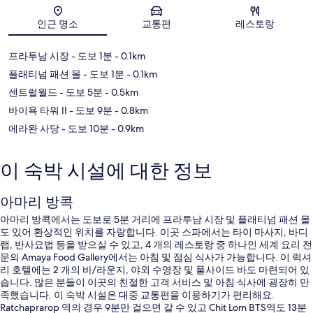
지도
인근 명소
교통편
레스토랑
프라투남 시장
- 도보 1분
- 0.1km
플래티넘 패션 몰
- 도보 1분
- 0.1km
센트럴월드
- 도보 5분
- 0.5km
바이욕 타워 II
- 도보 9분
- 0.8km
에라완 사당
- 도보 10분
- 0.9km
이 숙박 시설에 대한 정보
아마리 방콕
아마리 방콕에서는 도보로 5분 거리에 프라투남 시장 및 플래티넘 패션 몰
도 있어 환상적인 위치를 자랑합니다. 이곳 스파에서는 타이 마사지, 바디
랩, 반사요법 등을 받으실 수 있고, 4 개의 레스토랑 중 하나인 세계 요리 전
문의 Amaya Food Gallery에서는 아침 및 점심 식사가 가능합니다. 이 럭셔
리 호텔에는 2 개의 바/라운지, 야외 수영장 및 풀사이드 바도 마련되어 있
습니다. 많은 분들이 이곳의 친절한 고객 서비스 및 아침 식사에 굉장히 만
족했습니다. 이 숙박 시설은 대중 교통편을 이용하기가 편리해요.
Ratchaprarop 역의 경우 9분만 걸으면 갈 수 있고 Chit Lom BTS역도 13분