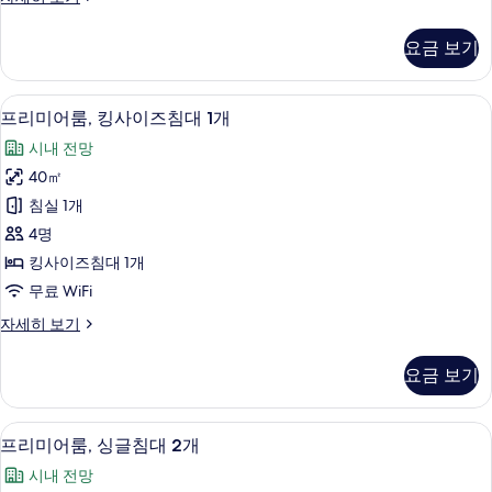
개,
럽
코
스
요금 보기
위
너
트,
사
침
이집트산 면 시트, 고급 침구, 객실 내 금
프
19
실
진
프리미어룸, 킹사이즈침대 1개
리
2
모
시내 전망
개,
미
두
코
40㎡
어
너
보
침실 1개
자
룸,
기
세
4명
킹
히
킹사이즈침대 1개
보
사
무료 WiFi
기
이
프
자세히 보기
즈
리
침
미
요금 보기
어
대
룸,
1
킹
시내 전망
프
12
사
개
프리미어룸, 싱글침대 2개
리
이
사
시내 전망
즈
미