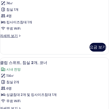
스
두
개
74㎡
위
(Grand)
보
침실 1개
자
트,
기
세
4명
침
히
킹사이즈침대 1개
보
실
무료 WiFi
기
1
클
자세히 보기
개,
럽
코
스
요금 보기
위
너
트,
사
침
클럽 스위트, 침실 2개, 코너 | 이집트산 
클
21
실
진
클럽 스위트, 침실 2개, 코너
럽
1
모
시내 전망
개,
스
두
코
114㎡
위
너
보
침실 2개
자
트,
기
세
6명
침
히
싱글침대 2개 및 킹사이즈침대 1개
보
실
무료 WiFi
기
2
클
자세히 보기