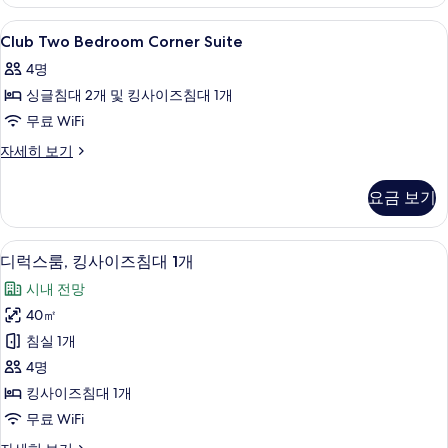
두
Twin
자
보
Club
이집트산 면 시트, 고급 침구, 객실 내 금
10
세
Club Two Bedroom Corner Suite
Two
기
히
4명
보
Bedroom
기
싱글침대 2개 및 킹사이즈침대 1개
Corner
Suite
무료 WiFi
사
Club
자세히 보기
Two
진
Bedroom
모
요금 보기
Corner
두
Suite
자
보
이집트산 면 시트, 고급 침구, 객실 내 금
디
9
세
디럭스룸, 킹사이즈침대 1개
기
럭
히
시내 전망
보
스
기
40㎡
룸,
침실 1개
킹
4명
사
킹사이즈침대 1개
이
무료 WiFi
즈
디