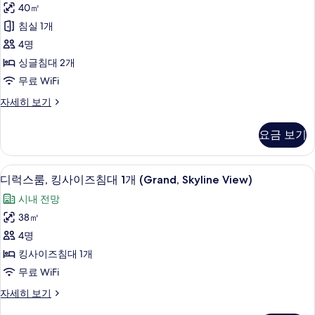
진
침
40㎡
어
대
모
침실 1개
1
룸,
두
개
4명
싱
자
보
싱글침대 2개
세
글
기
무료 WiFi
히
침
보
프
자세히 보기
기
대
리
2
미
요금 보기
어
개
룸,
사
싱
디럭스룸, 킹사이즈침대 1개 (Grand, Sky
디
7
글
진
디럭스룸, 킹사이즈침대 1개 (Grand, Skyline View)
럭
침
모
시내 전망
대
스
두
2
38㎡
룸,
개
보
4명
자
킹
기
세
킹사이즈침대 1개
사
히
무료 WiFi
보
이
기
디
자세히 보기
즈
럭