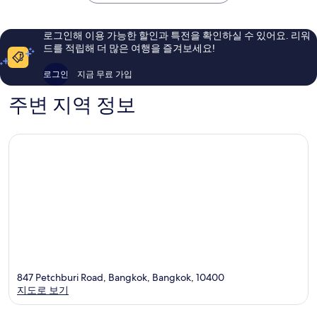
콕
예
예
방
요,
요,
콕
이
이
로그인해 이용 가능한 할인과 특전을 확인하실 수 있어요. 리워
도
용
용
드를 적립해 더 많은 여행을 즐겨보세요!
심
후
후
기
기
로그인
지금 무료 가입
361
645
개
개
주변 지역 정보
847 Petchburi Road, Bangkok, Bangkok, 10400
지도로 보기