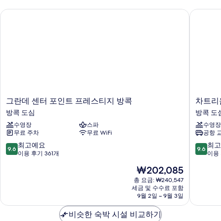
침
사
그란데 센터 포인트 프레스티지 방콕
차트리움
대
진
1
개
모
(Premier)
두
자
세
보
히
기
보
기
그
차
그란데 센터 포인트 프레스티지 방콕
차트리
란
트
방콕 도심
방콕 도
데
리
수영장
스파
수영장
센
움
무료 주차
무료 WiFi
공항 
터
그
포
랜
10
10
최고예요
최고
9.6
9.6
인
드
점
점
이용 후기 361개
이용 
트
방
만
만
현
₩202,085
프
콕
점
점
재
레
방
중
중
총 요금: ₩240,547
요
스
세금 및 수수료 포함
콕
9.6
9.6
금
9월 2일 ~ 9월 3일
티
도
점,
점,
₩202,085
지
심
최
최
비슷한 숙박 시설 비교하기
방
고
고