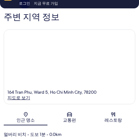
용
기
로그인
지금 무료 가입
후
14
기
개
주변 지역 정보
315
개
164 Tran Phu, Ward 5, Ho Chi Minh City, 78200
지도로 보기
지도
인근 명소
교통편
레스토랑
멀버리 비치
- 도보 1분
- 0.0km