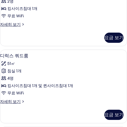
기
2명
룸,
킹사이즈침대 1개
침
무료 WiFi
실
디
자세히 보기
1
럭
개,
스
요금 보기
더
금
블
연,
룸,
디럭스 쿼드룸 | 미니바, 객실 내 금고, 
디
6
침
부
디럭스 쿼드룸
럭
실
분
51㎡
1
스
바
개,
침실 1개
쿼
금
다
4명
연,
드
전
부
킹사이즈침대 1개 및 퀸사이즈침대 1개
룸
분
망
무료 WiFi
바
사
사
다
디
자세히 보기
진
전
럭
진
망
모
스
모
요금 보기
자
쿼
두
세
두
드
보
히
룸