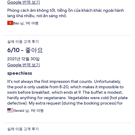
Google 번역 보기
Phòng cách âm không tốt, tiếng ồn của khách khác ngoài hành
lang khá nhiều, nơi ăn sáng nhỏ.
Bao 님, 1박 여행
실제 이용 고객 후기
6/10 - 좋아요
2021년 12월 30일
Google 번역 보기
speechless
It's not always the first impression that counts. Unfortunately,
the pool is only usable from 8-20, which makes it impossible to
swim before breakfast, which ends at 9. The buffet is modest,
hardly anything for vegetarians. Vegetables were cold (hot plate
defective). My extra request (during the booking process) for
fruit and an avocado was simply ignored. It became dangerous
Gerald 님, 1박 여행
during the power failure: emergency generator defective, lifts
stuck, emergency lighting failed (in corridors without natural
lighting!) and the access card to the room - yes exactly - without
실제 이용 고객 후기
function. But the location is nice and quiet with a perfect view to