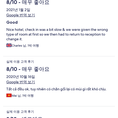
the sea, especially from my booked Panorama Suite.
8/10 - 매우 좋아요
2021년 1월 2일
Google 번역 보기
Good
Nice hotel, check in was a bit slow & we were given the wrong
type of room at first so we then had to return to reception to
change it.
Charles 님, 1박 여행
실제 이용 고객 후기
8/10 - 매우 좋아요
2020년 10월 16일
Google 번역 보기
Tất cả đều ok, tuy nhiên có chăn gối lại có mùi gì rất khó chịu.
Mai 님, 1박 여행
실제 이용 고객 후기