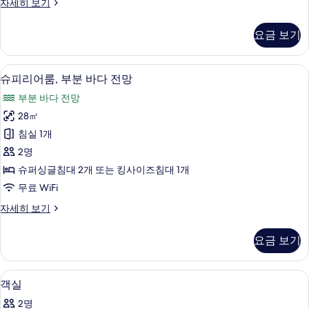
슈
자세히 보기
두
피
보
리
요금 보기
어
기
룸
자
슈피리어룸, 부분 바다 전망 | 미니바, 객
슈
8
세
슈피리어룸, 부분 바다 전망
피
히
부분 바다 전망
보
리
기
28㎡
어
침실 1개
룸,
2명
부
슈퍼싱글침대 2개 또는 킹사이즈침대 1개
분
무료 WiFi
바
슈
자세히 보기
다
피
전
리
요금 보기
어
망
룸,
사
부
미니바, 객실 내 금고, 책상, 암막 커튼
객
7
분
객실
진
실
바
모
2명
다