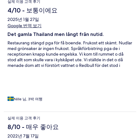
실제 이용 고객 후기
4/10 - 보통이에요
2025년 1월 27일
Google 번역 보기
Det gamla Thailand men långt från nutid.
Restaurang stängd pga för få boende. Frukost ett skämt. Nudlar
med grönsaker är ingen frukost. Språkförbistring pga de i
receptionen knapp kunde engelska. Vi kom till rummet o då
stod allt som skulle vara i kylskåpet ute. Vi ställde in det o då
menade dom att vi förstört vattnet o Redbull för det stod i
kylskåpet o ville att vi skulle betala för dessa.
Nille 님, 3박 여행
실제 이용 고객 후기
8/10 - 매우 좋아요
2022년 7월 17일