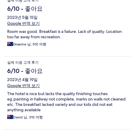
실제 이용 고객 후기
용
6/10 - 좋아요
후
2023년 5월 15일
Google 번역 보기
기
Room was good. Breakfast is a failure. Lack of quality. Location
too far away from recreation.
Graeme 님, 5박 여행
실제 이용 고객 후기
6/10 - 좋아요
2023년 4월 19일
Google 번역 보기
The hotel is nice but lacks the quality finishing touches
eg:painting in hallway not complete, marks on walls not cleaned
etc. The breakfast lacked variety and our kids did not eat
anything available
David 님, 3박 여행