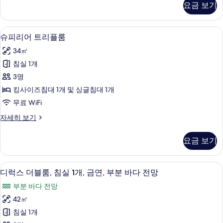
는
요금 보기
어
트
더
윈
블
슈피리어 트리플룸 | 미니바, 객실 내 금고
슈
6
룸
슈피리어 트리플룸
룸
피
또
사
34㎡
는
리
트
진
침실 1개
어
윈
모
3명
룸
트
자
두
킹사이즈침대 1개 및 싱글침대 1개
리
세
보
무료 WiFi
히
플
기
보
슈
자세히 보기
룸
기
피
사
리
요금 보기
어
진
트
모
리
디럭스 더블룸, 침실 1개, 금연, 부분 바다
디
6
플
디럭스 더블룸, 침실 1개, 금연, 부분 바다 전망
두
럭
룸
보
부분 바다 전망
자
스
세
기
42㎡
더
히
침실 1개
보
블