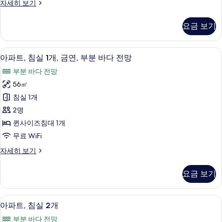
패
자세히 보기
두
밀
보
리
요금 보기
룸
기
자
세
아파트, 침실 1개, 금연, 부분 바다 전망 |
아
7
히
아파트, 침실 1개, 금연, 부분 바다 전망
파
보
부분 바다 전망
기
트,
56㎡
침
침실 1개
실
2명
1
퀸사이즈침대 1개
개,
무료 WiFi
금
아
자세히 보기
연,
파
부
트,
요금 보기
침
분
실
바
1
아파트, 침실 2개 | 미니바, 객실 내 금고
아
8
개,
다
아파트, 침실 2개
파
금
전
부분 바다 전망
연,