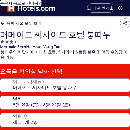
본문 내용으로 건너뛰기
앱 다운 받기
숙박 시설 모두 보기
머메이드 씨사이드 호텔 붕따우
3.5
Mermaid Seaside Hotel Vung Tau
성
붕타우의 바닷가에 자리한 호텔, 2 개의 레스토랑 보유 및 야외 수영장 이
급
용 가능
숙
박
요금을 확인할 날짜 선택
시
설
어디로 가세요?
날짜
인원 수