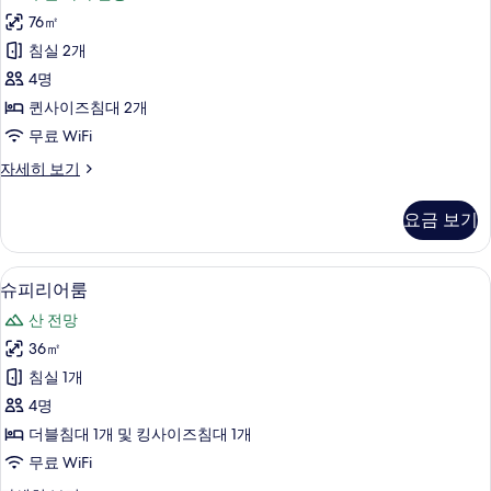
트,
망
부
76㎡
침
분
사
침실 2개
바
실
진
다
4명
2
전
모
퀸사이즈침대 2개
망
개
두
무료 WiFi
자
사
세
보
아
자세히 보기
진
히
파
기
보
모
트,
기
요금 보기
침
두
실
보
2
슈피리어룸 | 미니바, 객실 내 금고, 책상
슈
8
개
기
슈피리어룸
피
자
산 전망
세
리
히
36㎡
어
보
침실 1개
기
룸
4명
사
더블침대 1개 및 킹사이즈침대 1개
진
무료 WiFi
모