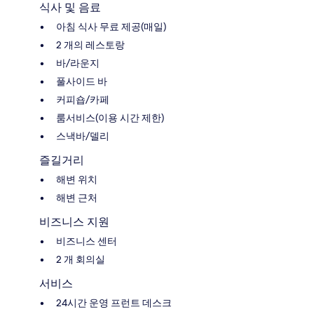
식사 및 음료
아침 식사 무료 제공(매일)
2 개의 레스토랑
바/라운지
풀사이드 바
커피숍/카페
룸서비스(이용 시간 제한)
스낵바/델리
즐길거리
해변 위치
해변 근처
비즈니스 지원
비즈니스 센터
2 개 회의실
서비스
24시간 운영 프런트 데스크