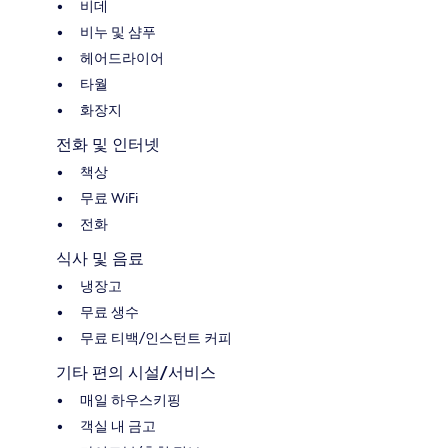
비데
비누 및 샴푸
헤어드라이어
타월
화장지
전화 및 인터넷
책상
무료 WiFi
전화
식사 및 음료
냉장고
무료 생수
무료 티백/인스턴트 커피
기타 편의 시설/서비스
매일 하우스키핑
객실 내 금고