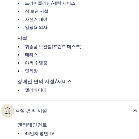
드라이클리닝/세탁 서비스
짐 보관 시설
자전거 대여
일광욕 의자
시설
귀중품 보관함(프런트 데스크)
테라스
야외 수영장
연회장
장애인 편의 시설/서비스
엘리베이터
객실 편의 시설
엔터테인먼트
43인치 평면 TV