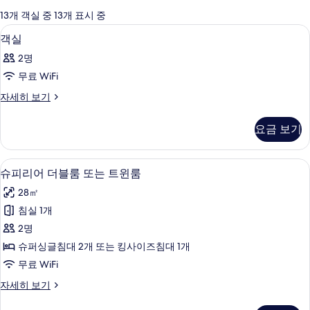
에
13개 객실 중 13개 표시 중
사
미니바, 객실 내 금고, 책상, 암막 커튼
객
11
객실
용
실
가
2명
사
능
무료 WiFi
진
한
객
자세히 보기
모
필
실
터
두
자
요금 보기
세
보
히
기
보
슈피리어 더블룸 또는 트윈룸 | 미니바, 객
슈
10
기
슈피리어 더블룸 또는 트윈룸
피
28㎡
리
침실 1개
어
2명
더
슈퍼싱글침대 2개 또는 킹사이즈침대 1개
블
무료 WiFi
룸
슈
자세히 보기
또
피
리