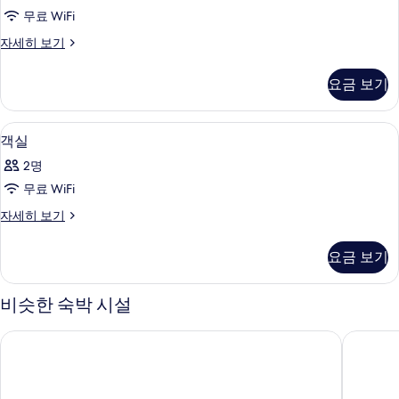
사
전
두
무료 WiFi
진
망
보
객
자세히 보기
자
모
실
세
기
두
자
히
요금 보기
세
보
보
히
기
기
보
미니바, 객실 내 금고, 책상, 암막 커튼
객
8
기
객실
실
2명
사
무료 WiFi
진
객
자세히 보기
모
실
두
자
요금 보기
세
보
히
기
보
비슷한 숙박 시설
기
말리부 호텔
오이스터 