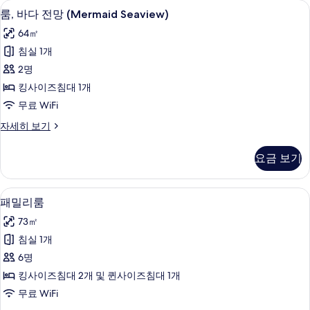
보
룸, 바다 전망 (Mermaid Seaview) |
룸,
보
7
자
룸, 바다 전망 (Mermaid Seaview)
기
기
기
바
세
64㎡
히
다
보
침실 1개
전
기
2명
망
킹사이즈침대 1개
(Mermaid
무료 WiFi
Seaview)
룸,
자세히 보기
사
바
진
다
요금 보기
전
모
망
두
(Mermaid
패밀리룸 | 미니바, 객실 내 금고, 책상,
패
보
5
Seaview)
패밀리룸
밀
자
기
73㎡
세
리
히
침실 1개
룸
보
6명
기
사
킹사이즈침대 2개 및 퀸사이즈침대 1개
진
무료 WiFi
모