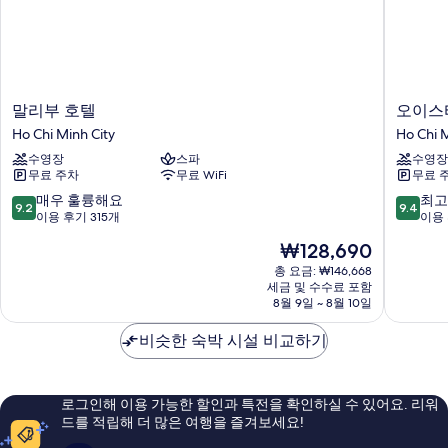
말
오
말리부 호텔
오이스터
리
이
Ho Chi Minh City
Ho Chi M
부
스
수영장
스파
수영장
호
터
무료 주차
무료 WiFi
무료 
텔
베
Ho
이
10
10
매우 훌륭해요
최고
9.2
9.4
Chi
호
점
점
이용 후기 315개
이용 
Minh
텔
만
만
현
₩128,690
City
봉
점
점
재
타
중
중
총 요금: ₩146,668
요
세금 및 수수료 포함
우
9.2
9.4
금
8월 9일 ~ 8월 10일
Ho
점,
점,
₩128,690
Chi
매
최
비슷한 숙박 시설 비교하기
Minh
우
고
City
훌
예
륭
요,
해
이
로그인해 이용 가능한 할인과 특전을 확인하실 수 있어요. 리워
요,
용
드를 적립해 더 많은 여행을 즐겨보세요!
이
후