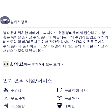
사
이
이전
다음
드
115+
소개
객실
위치
정책
호
붕타우에 위치한 머메이드 씨사이드 호텔 붕따우에서 편안하고 기분
텔
좋은 숙박을 즐기실 수 있습니다. 이곳에는 야외 수영장도 있고, 2 개의
레스토랑 및 바/라운지도 있어 간단한 식사나 한 잔의 여유를 즐기실
붕
수 있습니다. 풀사이드 바, 스낵바/델리, 테라스 등의 기타 편의 시설과
따
서비스가 갖춰져 있습니다.
우
이
좋아요
6.4
이용 후기 9개 모두 보기
10점 만점 중 6.4점.
의
용
후
야외 수영장, 일광욕 의자
사
기
인기 편의 시설/서비스
진
갤
수영장
무료 아침 식사
러
무료 주차
무료 WiFi
리
레스토랑
에어컨