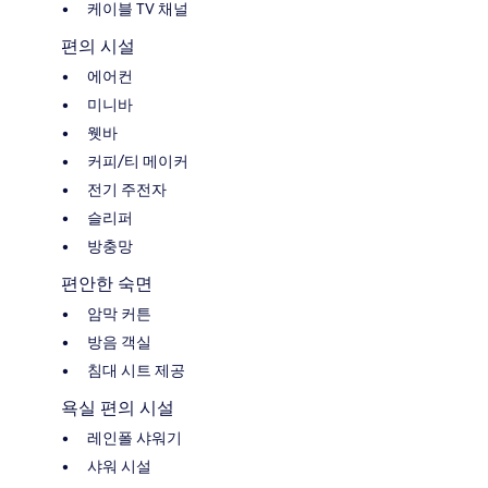
케이블 TV 채널
편의 시설
에어컨
미니바
웻바
커피/티 메이커
전기 주전자
슬리퍼
방충망
편안한 숙면
암막 커튼
방음 객실
침대 시트 제공
욕실 편의 시설
레인폴 샤워기
샤워 시설