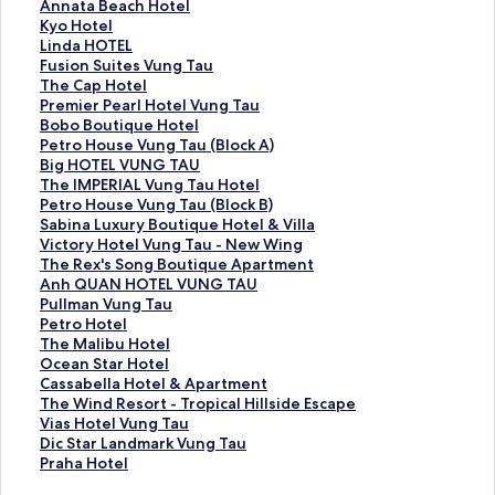
a
A
Annata Beach Hotel
r
n
K
Kyo Hotel
i
n
y
L
Linda HOTEL
n
a
o
i
F
Fusion Suites Vung Tau
a
t
H
n
u
T
The Cap Hotel
B
a
o
d
s
h
P
Premier Pearl Hotel Vung Tau
a
B
t
a
i
e
r
B
Bobo Boutique Hotel
y
e
e
H
o
C
e
o
P
Petro House Vung Tau (Block A)
V
a
l
O
n
a
m
b
e
B
Big HOTEL VUNG TAU
u
c
페
T
S
p
i
o
t
i
T
The IMPERIAL Vung Tau Hotel
n
h
이
E
u
H
e
B
r
g
h
P
Petro House Vung Tau (Block B)
g
H
지
L
i
o
r
o
o
H
e
e
S
Sabina Luxury Boutique Hotel & Villa
T
o
를
페
t
t
P
u
H
O
I
t
a
V
Victory Hotel Vung Tau - New Wing
a
t
여
이
e
e
e
t
o
T
M
r
b
i
T
The Rex's Song Boutique Apartment
u
e
는
지
s
l
a
i
u
E
P
o
i
c
h
A
Anh QUAN HOTEL VUNG TAU
R
l
링
를
V
페
r
q
s
L
E
H
n
t
e
n
P
Pullman Vung Tau
e
페
크
여
u
이
l
u
e
V
R
o
a
o
R
h
u
P
Petro Hotel
s
이
는
n
지
H
e
V
U
I
u
L
r
e
Q
l
e
T
The Malibu Hotel
o
지
링
g
를
o
H
u
N
A
s
u
y
x
U
l
t
h
O
Ocean Star Hotel
r
를
크
T
여
t
o
n
G
L
e
x
H
'
A
m
r
e
c
C
Cassabella Hotel & Apartment
t
여
a
는
e
t
g
T
V
V
u
o
s
N
a
o
M
e
a
T
The Wind Resort - Tropical Hillside Escape
&
는
u
링
l
e
T
A
u
u
r
t
S
H
n
H
a
a
s
h
V
Vias Hotel Vung Tau
S
링
페
크
V
l
a
U
n
n
y
e
o
O
V
o
l
n
s
e
i
D
Dic Star Landmark Vung Tau
p
크
이
u
페
u
페
g
g
B
l
n
T
u
t
i
S
a
W
a
i
P
Praha Hotel
a
지
n
이
(
이
T
T
o
V
g
E
n
e
b
t
b
i
s
c
r