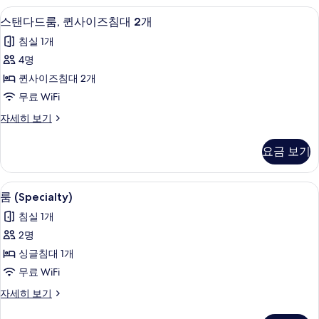
보
자
저자극성 침구, 오리/거위털 이불, 책상,
스
4
세
스탠다드룸, 퀸사이즈침대 2개
기
탠
히
침실 1개
보
다
기
4명
드
퀸사이즈침대 2개
룸,
무료 WiFi
퀸
스
자세히 보기
사
탠
이
다
요금 보기
드
즈
룸,
침
퀸
저자극성 침구, 오리/거위털 이불, 책상,
룸
4
사
룸 (Specialty)
대
(Specialty)
이
2
침실 1개
즈
사
개
침
2명
진
대
사
싱글침대 1개
2
모
진
개
무료 WiFi
두
자
모
룸
자세히 보기
세
보
(Specialty)
두
히
기
자