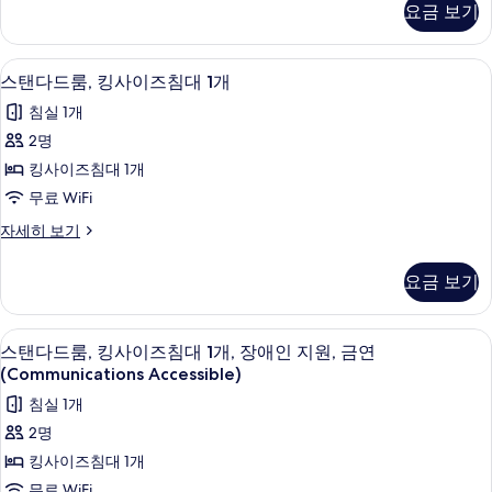
보
보
요금 보기
세
기
기
히
보
저자극성 침구, 오리/거위털 이불, 책상,
스
4
기
스탠다드룸, 킹사이즈침대 1개
탠
침실 1개
다
2명
드
킹사이즈침대 1개
룸,
무료 WiFi
킹
스
자세히 보기
사
탠
이
다
요금 보기
드
즈
룸,
침
킹
저자극성 침구, 오리/거위털 이불, 책상,
스
4
사
스탠다드룸, 킹사이즈침대 1개, 장애인 지원, 금연
대
탠
이
(Communications Accessible)
1
즈
다
침실 1개
개
침
드
대
2명
사
1
룸,
킹사이즈침대 1개
진
개
킹
자
무료 WiFi