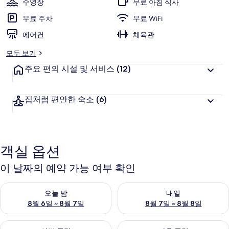
수영장
무료 아침 식사
채
무료 주차
무료 WiFi
텀
에어컨
체육관
파
모두 보기
크
주요 편의 시설 및 서비스
(12)
웨
이
집처럼 편안한 숙소
(6)
바
이
IHG
객실 옵션
의
이 날짜의 예약 가능 여부 확인
사
진
오늘 밤 예약 가능 여부 확인, 8월 6일 ~ 8월 7일
내일 예약 가능 여부 확인, 8월 7
오늘 밤
내일
갤
8월 6일 ~ 8월 7일
8월 7일 ~ 8월 8일
러
이번 주말 예약 가능 여부 확인, 8월 7일 ~ 8월 9일
다음 주말 예약 가능 여부 확인, 8월