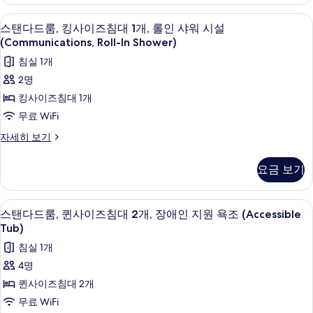
사
Accessible)
사
개,
이
자
저자극성 침구, 오리/거위털 이불, 책상,
스
진
4
즈
스탠다드룸, 킹사이즈침대 1개, 롤인 샤워 시설
세
장
탠
침
모
히
(Communications, Roll-In Shower)
애
대
보
다
두
침실 1개
1
기
인
드
개,
보
2명
지
장
룸,
기
킹사이즈침대 1개
애
원,
킹
인
무료 WiFi
금
지
사
스
자세히 보기
원,
연
이
탠
금
(Communications
다
연
즈
요금 보기
Accessible)
드
(Communications
침
룸,
Accessible)
사
킹
대
자
저자극성 침구, 오리/거위털 이불, 책상,
스
진
4
사
스탠다드룸, 퀸사이즈침대 2개, 장애인 지원 욕조 (Accessible
세
1
탠
이
모
히
Tub)
개,
즈
보
다
두
침실 1개
침
기
롤
드
대
보
4명
인
1
룸,
기
퀸사이즈침대 2개
개,
샤
퀸
롤
무료 WiFi
워
인