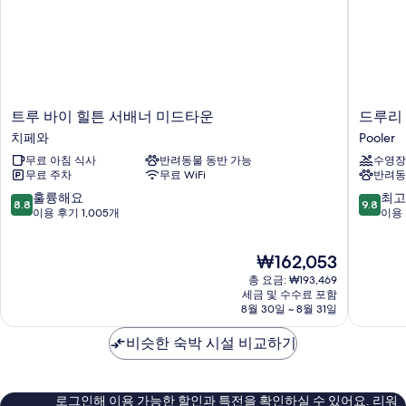
인
장
모
보
지
애
기
두
인
원
지
보
욕
원
기
욕
조
조
트
드
트루 바이 힐튼 서배너 미드타운
드루리
(Accessible
(Accessible
루
루
Tub)
치페와
Pooler
Tub)
바
리
자
사
무료 아침 식사
반려동물 동반 가능
수영장
이
플
세
무료 주차
무료 WiFi
반려동
힐
라
진
히
튼
자
10
10
훌륭해요
최고
보
8.8
9.8
모
서
호
점
점
이용 후기 1,005개
이용 
기
배
텔
만
만
두
너
사
점
점
보
현
₩162,053
미
바
중
중
재
기
드
나
8.8
9.8
총 요금: ₩193,469
요
타
풀
점,
점,
세금 및 수수료 포함
금
운
8월 30일 ~ 8월 31일
러
훌
최
₩162,053
치
Pooler
륭
고
페
비슷한 숙박 시설 비교하기
해
예
와
요,
요,
이
이
용
용
로그인해 이용 가능한 할인과 특전을 확인하실 수 있어요. 리워