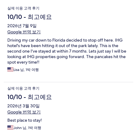
이
실제 이용 고객 후기
용
10/10 - 최고예요
후
2026년 7월 9일
Google 번역 보기
기
Driving my car down to Florida decided to stop off here. IHG
hotel's have been hitting it out of the park lately. This is the
second one I've stayed at within 7 months. Lets just say I will be
looking at IHG properties going forward. The pancakes hit the
spot every time!!
Lisa 님, 1박 여행
실제 이용 고객 후기
10/10 - 최고예요
2026년 3월 30일
Google 번역 보기
Best place to stay!
John 님, 1박 여행