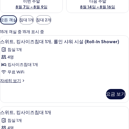
이번 주말
다음 주말
리
8월 7일 ~ 8월 9일
8월 14일 ~ 8월 16일
객
모든 객실
침대 1개
침대 2개
실
에
15개 객실 중 15개 표시 중
사
저자극성 침구, 오리/거위털 이불, 책상,
스
4
스위트, 킹사이즈침대 1개, 롤인 샤워 시설 (Roll-In Shower)
용
위
가
침실 1개
트,
능
4명
킹
한
킹사이즈침대 1개
사
필
무료 WiFi
터
이
스
자세히 보기
즈
위
침
트,
요금 보기
킹
대
사
1
이
저자극성 침구, 오리/거위털 이불, 책상,
스
4
즈
개,
스위트, 킹사이즈침대 1개
위
침
롤
침실 1개
대
트,
인
1
4명