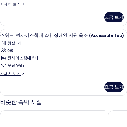
사
스
자세히 보기
샤
시
이
탠
워
설
다
시
즈
요금 보기
드
(Communications,
설
침
룸,
(Communications,
Roll-
퀸
대
Roll-
저자극성 침구, 오리/거위털 이불, 책상,
스
In
4
사
스위트, 퀸사이즈침대 2개, 장애인 지원 욕조 (Accessible Tub)
In
2
위
Shower)
이
Shower)
침실 1개
개,
즈
자
사
트,
침
6명
세
장
진
퀸
대
히
퀸사이즈침대 2개
애
2
모
보
사
개,
무료 WiFi
기
인
두
이
장
지
스
자세히 보기
애
보
즈
위
인
원
기
침
트,
지
요금 보기
욕
퀸
원
대
사
조
욕
2
이
조
비슷한 숙박 시설
(Accessible
즈
개,
(Accessible
Tub)
침
Tub)
장
트루 바이 힐튼 서배너 미드타운
드루리 
대
사
자
애
2
세
진
개,
히