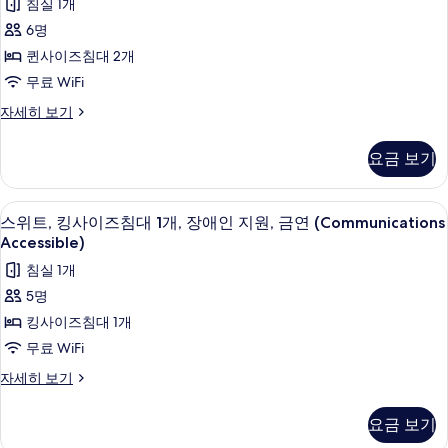
진
침실 1개
침
히
장
퀸
대
모
보
6명
애
2
기
사
두
퀸사이즈침대 2개
개,
인
이
보
장
무료 WiFi
지
애
즈
기
스
자세히 보기
인
원,
침
위
지
금
트,
원,
대
요금 보기
퀸
연
금
2
사
연
(Communications
개,
이
(Communications
저자극성 침구, 오리/거위털 이불, 책상,
스
Accessible)
4
즈
스위트, 킹사이즈침대 1개, 장애인 지원, 금연 (Communications
Accessible)
장
위
침
사
자
Accessible)
애
대
세
트,
진
침실 1개
2
히
인
킹
개,
모
보
5명
지
장
기
사
두
킹사이즈침대 1개
애
원,
이
보
인
무료 WiFi
금
지
즈
기
스
자세히 보기
원,
연
침
위
금
(Communications
트,
연
대
요금 보기
Accessible)
킹
(Communications
1