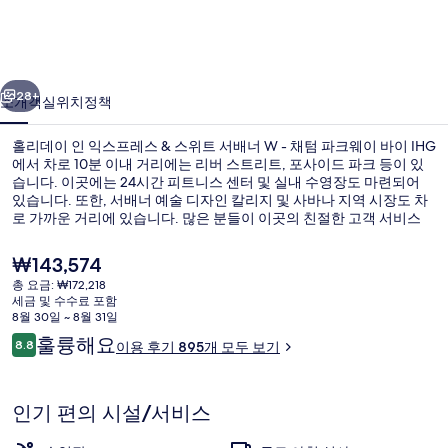
익
스
이전
다음
프
28+
소개
객실
위치
정책
레
홀리데이 인 익스프레스 & 스위트 서배너 W - 채텀 파크웨이 바이 IHG
스
에서 차로 10분 이내 거리에는 리버 스트리트, 포사이드 파크 등이 있
습니다. 이곳에는 24시간 피트니스 센터 및 실내 수영장도 마련되어
&
있습니다. 또한, 서배너 예술 디자인 칼리지 및 사바나 지역 시장도 차
스
로 가까운 거리에 있습니다. 많은 분들이 이곳의 친절한 고객 서비스
및 아침 식사에 높은 평점을 주셨습니다.
위
현
₩143,574
트
재
총 요금: ₩172,218
가
세금 및 수수료 포함
서
실내 수영장
격
8월 30일 ~ 8월 31일
은
이
배
훌륭해요
8.8
이용 후기 895개 모두 보기
₩143,574
10점 만점 중 8.8점.
용
너
후
기
W
인기 편의 시설/서비스
-