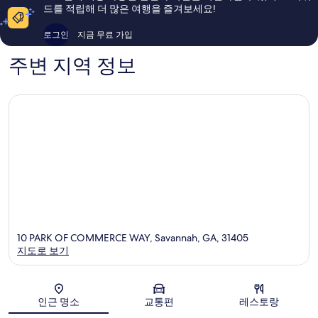
후
후
드를 적립해 더 많은 여행을 즐겨보세요!
기
기
1,005
1,859
로그인
지금 무료 가입
개
개
주변 지역 정보
10 PARK OF COMMERCE WAY, Savannah, GA, 31405
지도로 보기
지도
인근 명소
교통편
레스토랑