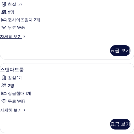
위
이
1
침실 1개
즈
트,
개,
침
6명
퀸
대
롤
퀸사이즈침대 2개
1
사
인
개,
무료 WiFi
이
롤
샤
스
자세히 보기
인
즈
위
워
샤
침
트,
워
시
요금 보기
퀸
시
대
설
사
설
2
이
(Roll-
(Roll-
저자극성 침구, 오리/거위털 이불, 책상,
스
4
즈
개
스탠다드룸
In
In
탠
침
Shower)
사
침실 1개
Shower)
대
자
다
진
2
2명
사
세
드
개
히
모
싱글침대 1개
진
자
룸
보
두
세
무료 WiFi
모
기
사
히
보
두
스
자세히 보기
보
진
탠
기
기
보
모
다
요금 보기
기
드
두
룸