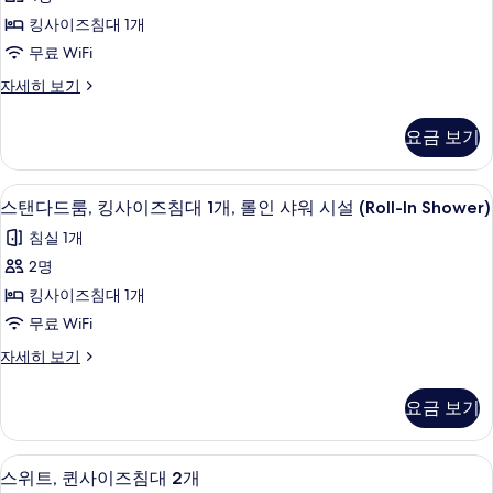
킹
개,
샤
킹사이즈침대 1개
롤
사
워
인
무료 WiFi
이
샤
시
스
자세히 보기
워
즈
위
설
시
침
트,
설
(Roll-
요금 보기
킹
(Roll-
대
In
사
In
1
이
Shower)
Shower)
저자극성 침구, 오리/거위털 이불, 책상,
스
4
즈
개
스탠다드룸, 킹사이즈침대 1개, 롤인 샤워 시설 (Roll-In Shower)
자
사
탠
침
세
사
침실 1개
진
대
히
다
진
1
2명
모
보
드
개
기
모
킹사이즈침대 1개
두
자
룸,
두
세
무료 WiFi
보
킹
히
보
기
스
자세히 보기
보
사
탠
기
기
이
다
요금 보기
드
즈
룸,
침
킹
저자극성 침구, 오리/거위털 이불, 책상,
스
4
사
스위트, 퀸사이즈침대 2개
대