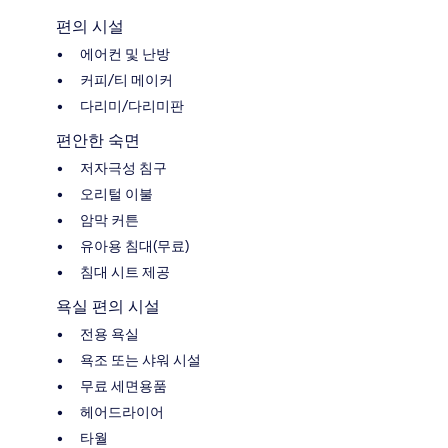
편의 시설
에어컨 및 난방
커피/티 메이커
다리미/다리미판
편안한 숙면
저자극성 침구
오리털 이불
암막 커튼
유아용 침대(무료)
침대 시트 제공
욕실 편의 시설
전용 욕실
욕조 또는 샤워 시설
무료 세면용품
헤어드라이어
타월