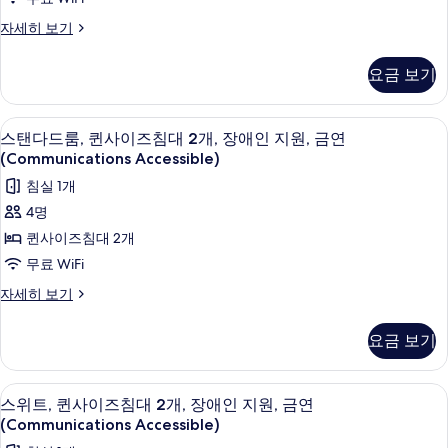
모
세
사
두
스
자세히 보기
히
이
탠
보
보
다
기
즈
요금 보기
기
드
침
룸,
킹
대
저자극성 침구, 오리/거위털 이불, 책상,
스
4
사
스탠다드룸, 퀸사이즈침대 2개, 장애인 지원, 금연
1
탠
이
(Communications Accessible)
개,
즈
다
침실 1개
침
장
드
대
4명
애
1
룸,
퀸사이즈침대 2개
개,
인
퀸
장
무료 WiFi
지
애
사
스
자세히 보기
인
원,
이
탠
지
금
다
원,
즈
요금 보기
드
연
금
침
룸,
연
(Communications
퀸
대
(Communications
저자극성 침구, 오리/거위털 이불, 책상,
스
Accessible)
4
사
스위트, 퀸사이즈침대 2개, 장애인 지원, 금연
Accessible)
2
위
이
사
자
(Communications Accessible)
개,
즈
세
트,