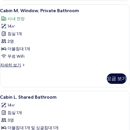
두
실
Cabin
고급 침구, 객실 내 금고, 책상, 노트북 
6
(M)
보
Cabin M, Window, Private Bathroom
M,
자
기
시내 전망
세
Window,
히
14㎡
Private
보
Bathroom
침실 1개
기
사
2명
진
더블침대 1개
모
무료 WiFi
두
Cabin
자세히 보기
M,
보
Window,
기
요금 보기
Private
Bathroom
자
Cabin
Cabin L, Shared Bathroom | 고급
5
세
Cabin L, Shared Bathroom
L,
히
14㎡
보
Shared
기
침실 1개
Bathroom
사
3명
진
더블침대 1개 및 싱글침대 1개