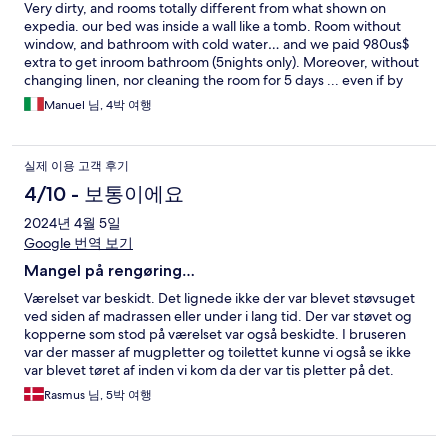
Very dirty, and rooms totally different from what shown on
expedia. our bed was inside a wall like a tomb. Room without
window, and bathroom with cold water… and we paid 980us$
extra to get inroom bathroom (5nights only). Moreover, without
changing linen, nor cleaning the room for 5 days ... even if by
contract, after 3 nights we should have had a cleaning service
Manuel 님, 4박 여행
and linen change. Never again pleaseeee
실제 이용 고객 후기
4/10 - 보통이에요
2024년 4월 5일
Google 번역 보기
Mangel på rengøring…
Værelset var beskidt. Det lignede ikke der var blevet støvsuget
ved siden af madrassen eller under i lang tid. Der var støvet og
kopperne som stod på værelset var også beskidte. I bruseren
var der masser af mugpletter og toilettet kunne vi også se ikke
var blevet tøret af inden vi kom da der var tis pletter på det.
Anden dag i lejligheden fandt vi også en kakerlak på værelset.
Rasmus 님, 5박 여행
Personalet var venligt og placeringen er lige ved en metro
station, men der blev ikke skiftet eller lagt nye håndklæder frem
til os i de 5 dage vi boede der.