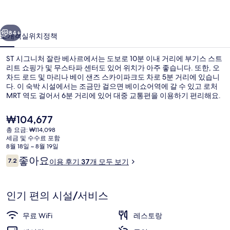
란
이전
다음
베
84+
소개
객실
위치
정책
사
ST 시그니처 잘란 베사르에서는 도보로 10분 이내 거리에 부기스 스트
르
리트 쇼핑가 및 무스타파 센터도 있어 위치가 아주 좋습니다. 또한, 오
의
차드 로드 및 마리나 베이 샌즈 스카이파크도 차로 5분 거리에 있습니
다. 이 숙박 시설에서는 조금만 걸으면 베이쇼어역에 갈 수 있고 로처
사
MRT 역도 걸어서 6분 거리에 있어 대중 교통편을 이용하기 편리해요.
진
현
₩104,677
갤
재
총 요금: ₩114,098
가
세금 및 수수료 포함
러
공용 주방
격
8월 18일 ~ 8월 19일
은
이
리
좋아요
7.2
이용 후기 37개 모두 보기
₩104,677
10점 만점 중 7.2점.
용
후
기
인기 편의 시설/서비스
무료 WiFi
레스토랑