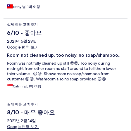
cathy 님, 1박 여행
실제 이용 고객 후기
6/10 - 좋아요
2021년 6월 29일
Google 번역 보기
Room not cleaned up, too noisy, no soap/shampoo...
Room was not fully cleaned up still 🤔🤔. Too noisy during
midnight from other room no staff around to tell them lower
thier volume.. 😕😒. Showeroom no soap/shampoo from
customer 😞😞. Washroom also no soap provided 😩😩
Calvin 님, 1박 여행
실제 이용 고객 후기
8/10 - 매우 좋아요
2021년 2월 14일
Google 번역 보기