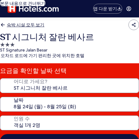
본문 내용으로 건너뛰기
앱 다운 받기
숙박 시설 모두 보기
ST 시그니처 잘란 베사르
3.0
ST Signature Jalan Besar
성
오차드 로드에 가기 편리한 곳에 위치한 호텔
급
숙
요금을 확인할 날짜 선택
박
시
어디로 가세요?
설
날짜
인원 수