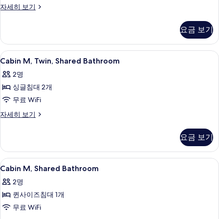
모
Cabin
자세히 보기
L,
두
Window,
보
요금 보기
Private
기
Bathroom
자
Cabin
고급 침구, 객실 내 금고, 책상, 노트북 
5
세
Cabin M, Twin, Shared Bathroom
M,
히
2명
보
Twin,
기
싱글침대 2개
Shared
Bathroom
무료 WiFi
사
Cabin
자세히 보기
M,
진
Twin,
모
요금 보기
Shared
두
Bathroom
자
보
Cabin
고급 침구, 객실 내 금고, 책상, 노트북 
5
세
Cabin M, Shared Bathroom
M,
기
히
2명
보
Shared
기
퀸사이즈침대 1개
Bathroom
사
무료 WiFi