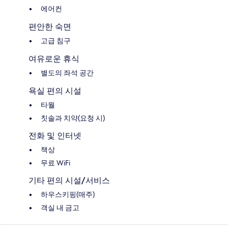
에어컨
편안한 숙면
고급 침구
여유로운 휴식
별도의 좌석 공간
욕실 편의 시설
타월
칫솔과 치약(요청 시)
전화 및 인터넷
책상
무료 WiFi
기타 편의 시설/서비스
하우스키핑(매주)
객실 내 금고