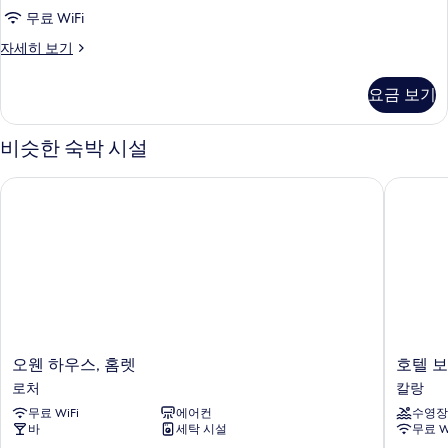
모
무료 WiFi
두
Cabin
자세히 보기
L,
보
Shared
요금 보기
기
Bathroom
자
세
비슷한 숙박 시설
히
보
오웬 하우스, 홈렛
호텔 보
기
오
호
오웬 하우스, 홈렛
호텔
웬
텔
로처
칼랑
하
보
무료 WiFi
에어컨
수영장
우
스
바
세탁 시설
무료 W
스,
칼