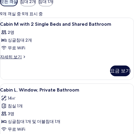
모든 객실
침대 2개
침대 1개
실
에
9개 객실 중 9개 표시 중
사
Cabin
고급 침구, 객실 내 금고, 책상, 노트북 
25
Cabin M with 2 Single Beds and Shared Bathroom
용
M
가
2명
with
능
싱글침대 2개
2
한
Single
무료 WiFi
필
Beds
Cabin
자세히 보기
터
and
M
with
Shared
요금 보기
2
Bathroom
Single
사
Beds
Cabin
Cabin L, Window, Private Bathr
12
and
Cabin L, Window, Private Bathroom
진
L,
Shared
모
14㎡
Bathroom
Window,
자
두
침실 1개
Private
세
보
Bathroom
3명
히
사
기
보
싱글침대 1개 및 더블침대 1개
기
진
무료 WiFi