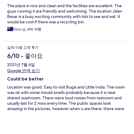
The place is nice and clean and the facilities are excellent. The
guys running it are friendly and welcoming. The location Jalan
Besar is a busy exciting community with lots to see and eat. It
would be cool if there was a recycling bin.
Timir 님, 8박 여행
실제 이용 고객 후기
6/10 - 좋아요
2021년 7월 6일
Google 번역 보기
Could be better
Location was good. Easy to visit Bugis and Little India. The room
was ok with some mould smells probably because it is near
shared washroom. There were loud noises from restroom and
usually last for 2 mins every time. The public spaces look
amazing in the pictures, however when u are there, there were
cleaning bags/stuff almost everywhere. The public refridg
smells too.