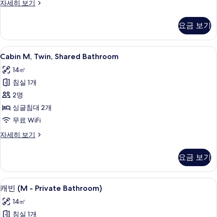
진
Cabin
자세히 보기
M,
모
Shared
요금 보기
두
Bathroom
자
보
세
Cabin
고급 침구, 객실 내 금고, 책상, 노트북 
기
6
히
Cabin M, Twin, Shared Bathroom
M,
보
14㎡
기
Twin,
침실 1개
Shared
Bathroom
2명
사
싱글침대 2개
진
무료 WiFi
모
Cabin
자세히 보기
M,
두
Twin,
보
요금 보기
Shared
기
Bathroom
자
고급 침구, 객실 내 금고, 책상, 노트북 
캐
8
세
캐빈 (M - Private Bathroom)
빈
히
14㎡
보
(M
기
침실 1개