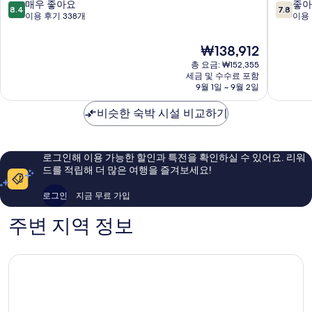
홈
랑
10
10
매우 좋아요
좋아
8.4
7.8
렛
점
점
이용 후기 338개
이용 
로
만
만
처
점
점
현
₩138,912
중
중
재
총 요금: ₩152,355
8.4
7.8
요
세금 및 수수료 포함
점,
점,
금
9월 1일 ~ 9월 2일
매
좋
₩138,912
우
아
비슷한 숙박 시설 비교하기
좋
요,
아
이
요,
용
이
후
로그인해 이용 가능한 할인과 특전을 확인하실 수 있어요. 리워
용
기
드를 적립해 더 많은 여행을 즐겨보세요!
후
1,279
기
개
로그인
지금 무료 가입
338
개
주변 지역 정보