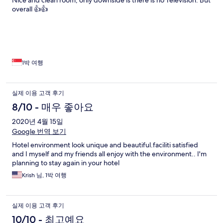
Nice and clean room, only downside is there is no Television. But
overall 👍👍
1박 여행
실제 이용 고객 후기
8/10 - 매우 좋아요
2020년 4월 15일
Google 번역 보기
Hotel environment look unique and beautiful.faciliti satisfied
and I myself and my friends all enjoy with the environment.. I'm
planning to stay again in your hotel
Krish 님, 1박 여행
실제 이용 고객 후기
10/10 - 최고예요