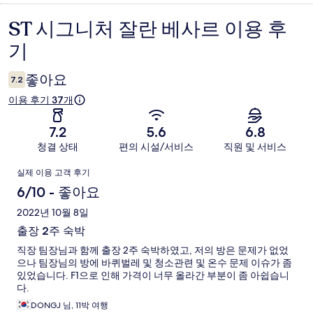
ST 시그니처 잘란 베사르 이용 후
이
기
용
후
좋아요
7.2
기
이용 후기 37개
7.2
5.6
6.8
청결 상태
편의 시설/서비스
직원 및 서비스
이
실제 이용 고객 후기
용
6/10 - 좋아요
후
2022년 10월 8일
출장 2주 숙박
기
직장 팀장님과 함께 출장 2주 숙박하였고, 저의 방은 문제가 없었
으나 팀장님의 방에 바퀴벌레 및 청소관련 및 온수 문제 이슈가 좀
있었습니다. F1으로 인해 가격이 너무 올라간 부분이 좀 아쉽습니
다.
DONGJ 님, 11박 여행