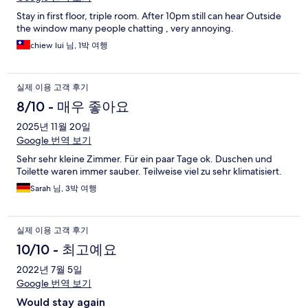
Stay in first floor, triple room. After 10pm still can hear Outside
the window many people chatting , very annoying.
chiew lui 님, 1박 여행
실제 이용 고객 후기
8/10 - 매우 좋아요
2025년 11월 20일
Google 번역 보기
Sehr sehr kleine Zimmer. Für ein paar Tage ok. Duschen und
Toilette waren immer sauber. Teilweise viel zu sehr klimatisiert.
Sarah 님, 3박 여행
실제 이용 고객 후기
10/10 - 최고예요
2022년 7월 5일
Google 번역 보기
Would stay again