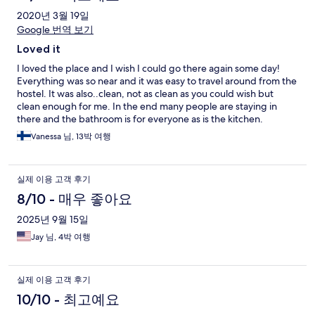
2020년 3월 19일
Google 번역 보기
Loved it
I loved the place and I wish I could go there again some day!
Everything was so near and it was easy to travel around from the
hostel. It was also..clean, not as clean as you could wish but
clean enough for me. In the end many people are staying in
there and the bathroom is for everyone as is the kitchen.
Vanessa 님, 13박 여행
실제 이용 고객 후기
8/10 - 매우 좋아요
2025년 9월 15일
Jay 님, 4박 여행
실제 이용 고객 후기
10/10 - 최고예요