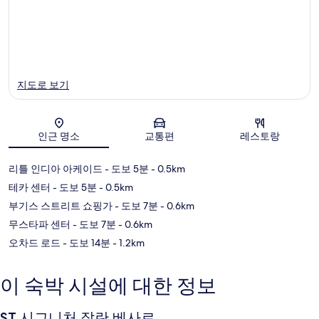
지도로 보기
인근 명소
교통편
레스토랑
지도
리틀 인디아 아케이드
- 도보 5분
- 0.5km
테카 센터
- 도보 5분
- 0.5km
부기스 스트리트 쇼핑가
- 도보 7분
- 0.6km
무스타파 센터
- 도보 7분
- 0.6km
오차드 로드
- 도보 14분
- 1.2km
이 숙박 시설에 대한 정보
ST 시그니처 잘란 베사르