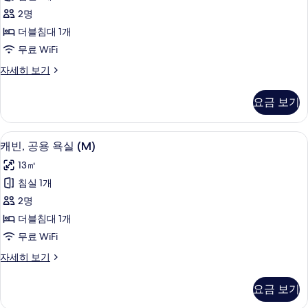
-
2명
Private
더블침대 1개
Bathroom)
사
무료 WiFi
진
캐
자세히 보기
빈
모
(M
요금 보기
두
-
Private
보
Bathroom)
고급 침구, 객실 내 금고, 책상, 노트북 
캐
기
5
자
캐빈, 공용 욕실 (M)
빈,
세
13㎡
히
공
보
침실 1개
용
기
2명
욕
더블침대 1개
실
무료 WiFi
(M)
캐
자세히 보기
사
빈,
진
공
요금 보기
용
모
욕