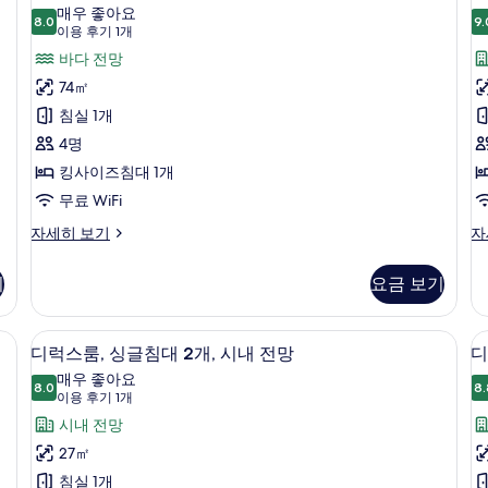
진
위
이
매우 좋아요
대
즈
8.0
9.
모
8.0점 만점 중 10점
트,
(이
이용 후기 1개
1
침
개
용
두
침
바다 전망
대
(V
후
1
보
실
74㎡
룸
자
개
기
세
기
1
침실 1개
자
1
히
세
개
4명
개)
보
히
(View)
기
킹사이즈침대 1개
보
사
기
무료 WiFi
진
스
프
자세히 보기
자
모
위
리
트,
미
두
기
요금 보기
1
침
어
보
실
개
룸,
1
퀸
기
| 고급 침구, 미니바, 객실 내 금고, 책상
고급 침구, 미니바, 객실 내 금고, 책상
디
6
개
사
디럭스룸, 싱글침대 2개, 시내 전망
디
럭
(View)
이
매우 좋아요
자
8.0
즈
8.
(
8.0점 만점 중 10점
스
(이
이용 후기 1개
세
침
용
룸,
시내 전망
히
대
후
보
1
싱
27㎡
기
개,
기
글
침실 1개
타