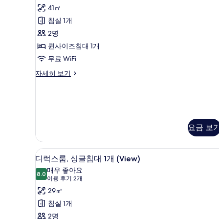
내
위
이
41㎡
즈
전
트,
침
침실 1개
망
퀸
대
2명
1
사
사
개,
퀸사이즈침대 1개
진
이
시
무료 WiFi
내
모
즈
전
스
자세히 보기
두
침
망
위
보
자
대
트,
세
퀸
기
1
히
사
개
보
이
기
즈
(View)
요금 보
침
사
대
진
1
디럭스룸, 싱글침대 1개 (View) 
디
4
디럭스룸, 싱글침대 1개 (View)
개
모
럭
(View)
매우 좋아요
8.0
두
8.0점 만점 중 10점
스
자
(이
이용 후기 2개
세
보
용
룸,
29㎡
히
후
기
싱
침실 1개
보
기
기
글
2명