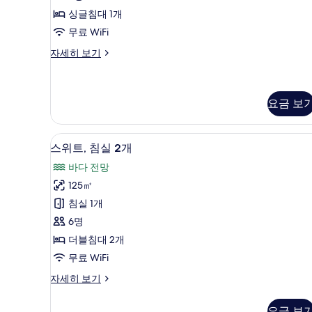
2
침
싱글침대 1개
개)
대
무료 WiFi
1
디
자세히 보기
럭
개
스
(View)
룸,
사
싱
요금 보
글
진
침
모
스위트, 침실 2개 | 고급 침구, 
스
대
11
스위트, 침실 2개
1
두
위
개
바다 전망
보
트,
(View)
125㎡
자
기
침
세
침실 1개
실
히
6명
보
2
더블침대 2개
기
개
무료 WiFi
사
스
자세히 보기
진
위
모
트,
요금 보