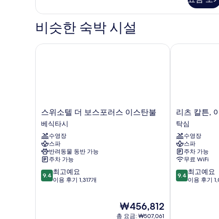
침
두
실
보
2
비슷한 숙박 시설
개
기
자
세
스위소텔 더 보스포러스 이스탄불
리츠 칼튼, 
히
보
기
스
리
스위소텔 더 보스포러스 이스탄불
리츠 칼튼,
위
츠
베식타시
탁심
소
칼
수영장
수영장
텔
튼,
스파
스파
더
이
반려동물 동반 가능
주차 가능
보
스
주차 가능
무료 WiFi
스
탄
10
10
최고예요
최고예요
포
불
9.4
9.4
점
점
이용 후기 1,317개
이용 후기 1,
러
탁
만
만
스
심
점
점
이
현
₩456,812
중
중
스
재
9.4
9.4
탄
총 요금: ₩507,061