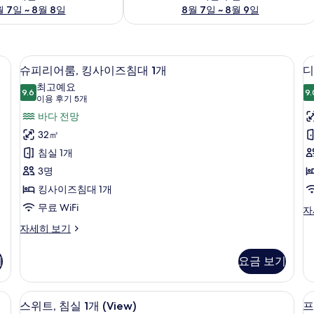
 7일 ~ 8월 8일
8월 7일 ~ 8월 9일
내 전망 | 고급 침구, 미니바, 객실 내 금고, 책상
슈피리어룸, 킹사이즈침대 1개 | 고급 침구
슈
9
슈피리어룸, 킹사이즈침대 1개
디
피
최고예요
9.6
9.
9.6점 만점 중 10점
리
(이
이용 후기 5개
용
어
바다 전망
룸
후
룸,
32㎡
기
킹
침실 1개
5
사
3명
개)
이
킹사이즈침대 1개
즈
무료 WiFi
디
자
럭
침
슈
자세히 보기
스
피
1
대
룸,
리
킹
기
요금 보기
1
어
사
(
개
룸,
이
킹
, 책상
사
고급 침구, 미니바, 객실 내 금고, 책상
스
즈
11
사
스위트, 침실 1개 (View)
프
침