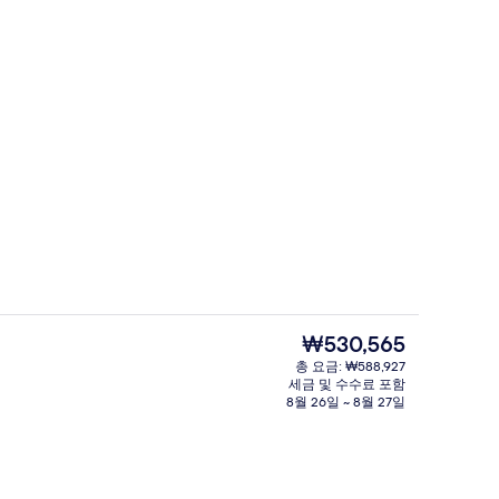
점심 식사 및 저녁 식사 제공
상 - 제출자 La Muse Voyage
현
₩530,565
재
총 요금: ₩588,927
가
세금 및 수수료 포함
 편의 시설/서비스
외관
격
8월 26일 ~ 8월 27일
은
₩530,565