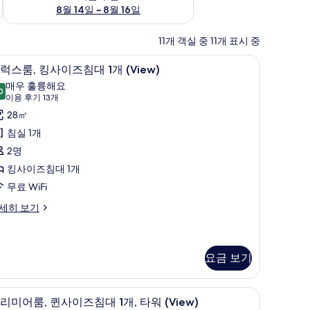
8월 14일 ~ 8월 16일
11개 객실 중 11개 표시 중
, 미니바, 객실 내 금고, 책상
디럭스룸, 킹사이즈침대 1개 (View) | 고급 침구,
디
4
럭스룸, 킹사이즈침대 1개 (View)
럭
매우 훌륭해요
0
9.0점 만점 중 10점
스
(이
이용 후기 13개
용
,
28㎡
후
킹
침실 1개
기
사
2명
13
이
킹사이즈침대 1개
개)
즈
무료 WiFi
침
세히 보기
대
개
요금 보기
View)
사
프리미어룸, 퀸사이즈침대 1개, 타워 (View) | 고
프
9
리미어룸, 퀸사이즈침대 1개, 타워 (View)