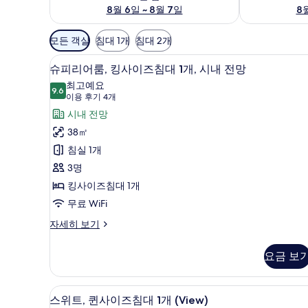
8월 6일 ~ 8월 7일
8월
객
모든 객실
침대 1개
침대 2개
실
슈피리어룸, 킹사이즈침대 1개, 시
슈
에
7
슈피리어룸, 킹사이즈침대 1개, 시내 전망
피
사
최고예요
9.6
용
9.6점 만점 중 10점
리
(이
이용 후기 4개
가
용
어
시내 전망
능
후
룸,
38㎡
한
기
킹
침실 1개
필
4
사
3명
터
개)
이
킹사이즈침대 1개
즈
무료 WiFi
침
슈
자세히 보기
피
대
리
요금 보
1
어
개,
룸,
킹
시
고급 침구, 미니바, 객실 내 금고
스
9
사
스위트, 퀸사이즈침대 1개 (View)