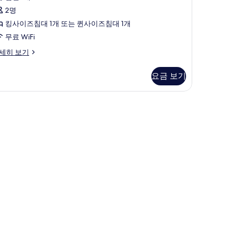
5
두
모
2명
개)
iew)
보
두
킹사이즈침대 1개 또는 퀸사이즈침대 1개
기
보
무료 WiFi
기
세히 보기
요금 보기
구, 미니바, 객실 내 금고, 책상