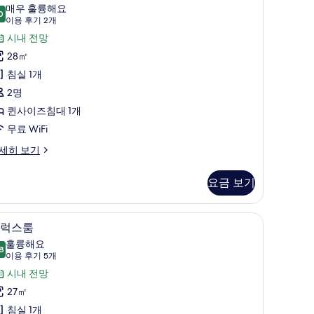
진
리
매우 훌륭해요
0
모
9.0점 만점 중 10점
미
(이
이용 후기 2개
두
용
어
시내 전망
iew)
후
보
,
28㎡
기
기
퀸
침실 1개
2
사
2명
개)
이
퀸사이즈침대 1개
즈
무료 WiFi
침
세히 보기
대
요금 보기
,
타
디럭스룸 | 고급 침구, 미니바, 객실 내 금고, 책
디
7
럭스룸
워
럭
훌륭해요
8
View)
8.8점 만점 중 10점
스
(이
이용 후기 5개
사
용
룸
시내 전망
후
진
사
27㎡
기
모
진
침실 1개