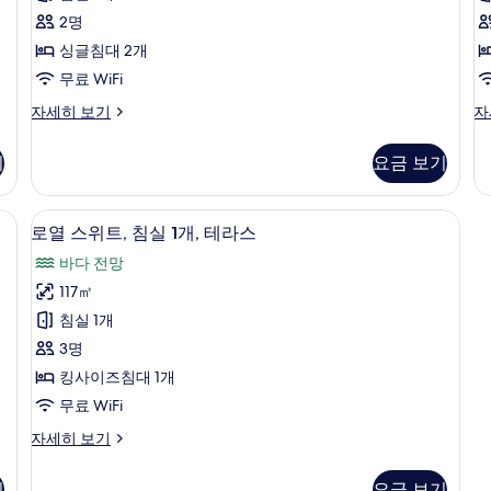
1
워
침
2명
개)
(V
대
싱글침대 2개
자
2
세
무료 WiFi
히
개,
디
디
자세히 보기
자
보
럭
럭
시
기
스
스
내
기
요금 보기
룸,
룸
전
싱
자
글
세
미니바, 객실 내 금고, 책상
망
로열 스위트, 침실 1개, 테라스 | 고급 침
로
15
침
히
로열 스위트, 침실 1개, 테라스
사
열
대
보
바다 전망
2
기
진
스
개,
117㎡
모
위
시
침실 1개
내
두
트,
전
3명
보
침
망
킹사이즈침대 1개
자
기
실
무료 WiFi
세
1
히
로
자세히 보기
개,
보
열
기
테
스
기
요금 보기