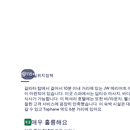
탄
불
보
스
포
루
스
의
115+
소개
객실
위치
정책
사
갈라타 탑에서 걸어서 10분 이내 거리에 있는 JW 메리어트
진
이 마련되어 있습니다. 이곳 스파에서는 딥티슈 마사지, 바디 
갤
식사가 가능합니다. 이 럭셔리 호텔에는 또한 바/라운지, 헬
절한 고객 서비스에 굉장히 만족했습니다. 이 숙박 시설은 대중
러
갈 수 있고 Tophane 역도 6분 거리에 있어요.
리
이
매우 훌륭해요
9.2
10점 만점 중 9.2점.
용