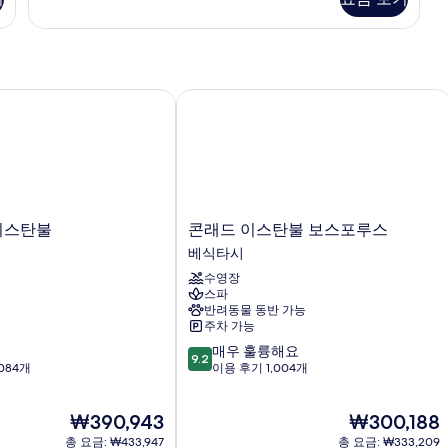
위
라
트,
스
침
실
사
1
진
개,
이스탄불
콘래드 이스탄불 보스포루스
모
테
라
두
스
보
자
세
기
히
보
콘
 이스탄불
콘래드 이스탄불 보스포루스
기
래
베식타시
드
수영장
이
스파
스
반려동물 동반 가능
탄
주차 가능
불
10
매우 훌륭해요
보
9.2
점
084개
이용 후기 1,004개
스
만
포
점
루
현
현
₩390,943
₩300,188
중
스
재
재
9.2
총 요금: ₩433,947
베
총 요금: ₩333,209