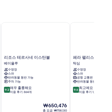
리조스 테르사네 이스탄불
페라 팰리스 호텔
리
페
리조스 테르사네 이스탄불
페라 팰리스 호텔
조
라
베이욜루
탁심
스
팰
수영장
수영장
테
리
스파
스파
르
스
반려동물 동반 가능
공항 교통편
사
호
주차 가능
반려동물 동반 가능
네
텔
10
10
매우 훌륭해요
최고예요
이
탁
9.2
9.6
점
점
이용 후기 364개
이용 후기 1,014개
스
심
만
만
탄
점
점
불
현
₩650,476
중
중
베
재
9.2
9.6
이
총 요금: ₩758,130