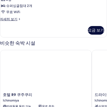
사
슈퍼싱글침대 2개
진
무료 WiFi
모
디
자세히 보기
두
럭
보
스
요금 보기
룸
기
자
세
비슷한 숙박 시설
히
보
호텔 R9 쿠주쿠리
드라이브
기
호
드
호텔 R9 쿠주쿠리
드라이
텔
라
Ichinomiya
Ichinom
R9
이
반려동물 동반 가능
무료 주차
수영장
쿠
브