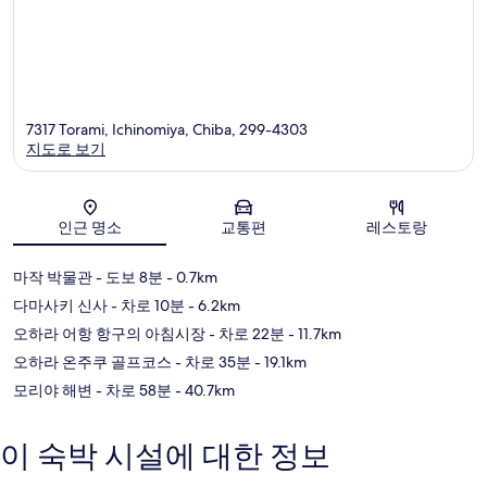
7317 Torami, Ichinomiya, Chiba, 299-4303
지도로 보기
지도
인근 명소
교통편
레스토랑
마작 박물관
- 도보 8분
- 0.7km
다마사키 신사
- 차로 10분
- 6.2km
오하라 어항 항구의 아침시장
- 차로 22분
- 11.7km
오하라 온주쿠 골프코스
- 차로 35분
- 19.1km
모리야 해변
- 차로 58분
- 40.7km
이 숙박 시설에 대한 정보