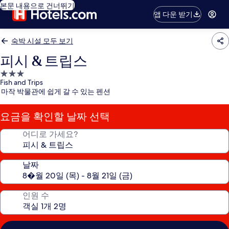
본문 내용으로 건너뛰기
앱 다운 받기
숙박 시설 모두 보기
피시 & 트립스
3.0
Fish and Trips
성
마작 박물관에 쉽게 갈 수 있는 펜션
급
숙
요금을 확인할 날짜 선택
박
시
어디로 가세요?
설
날짜
인원 수