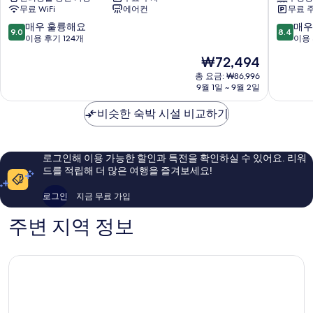
무료 WiFi
에어컨
무료 
주
인
쿠
이
10
10
매우 훌륭해요
매우
9.0
8.4
리
치
점
점
이용 후기 124개
이용 
Ichinomiya
노
만
만
현
₩72,494
미
점
점
재
야
중
중
총 요금: ₩86,996
요
9월 1일 ~ 9월 2일
Ichinom
9.0
8.4
금
점,
점,
₩72,494
비슷한 숙박 시설 비교하기
매
매
우
우
훌
좋
륭
아
로그인해 이용 가능한 할인과 특전을 확인하실 수 있어요. 리워
해
요,
드를 적립해 더 많은 여행을 즐겨보세요!
요,
이
이
용
로그인
지금 무료 가입
용
후
후
기
주변 지역 정보
기
41
124
개
개