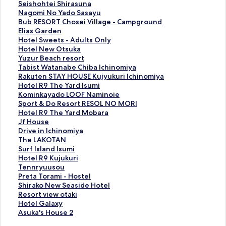
p
S
Seishohtei Shirasuna
a
e
N
Nagomi No Yado Sasayu
a
i
a
B
Bub RESORT Chosei Village - Campground
n
s
g
u
E
Elias Garden
d
h
o
b
l
H
Hotel Sweets - Adults Only
R
o
m
R
i
o
H
Hotel New Otsuka
e
h
i
E
a
t
o
Y
Yuzur Beach resort
s
t
N
S
s
e
t
u
T
Tabist Watanabe Chiba Ichinomiya
o
e
o
O
G
l
e
z
a
R
Rakuten STAY HOUSE Kujyukuri Ichinomiya
r
i
Y
R
a
S
l
u
b
a
H
Hotel R9 The Yard Isumi
t
S
a
T
r
w
N
r
i
k
o
K
Kominkayado LOOF Naminoie
K
h
d
C
d
e
e
B
s
u
t
o
S
Sport & Do Resort RESOL NO MORI
u
i
o
h
e
e
w
e
t
t
e
m
p
H
Hotel R9 The Yard Mobara
j
r
S
o
n
t
O
a
W
e
l
i
o
o
J
Jf House
u
a
a
s
페
s
t
c
a
n
R
n
r
t
f
D
Drive in Ichinomiya
k
s
s
e
이
-
s
h
t
S
9
k
t
e
H
r
T
The LAKOTAN
u
u
a
i
지
A
u
r
a
T
T
a
&
l
o
i
h
S
Surf Island Isumi
r
n
y
V
를
d
k
e
n
A
h
y
D
R
u
v
e
u
H
Hotel R9 Kujukuri
i
a
u
i
여
u
a
s
a
Y
e
a
o
9
s
e
L
r
o
T
Tennryuusou
T
페
페
l
는
l
페
o
b
H
Y
d
R
T
e
i
A
f
t
e
P
Preta Torami - Hostel
a
이
이
l
링
t
이
r
e
O
a
o
e
h
페
n
K
I
e
n
r
S
Shirako New Seaside Hotel
i
지
지
a
크
s
지
t
C
U
r
L
s
e
이
I
O
s
l
n
e
h
R
Resort view otaki
y
를
를
g
O
를
페
h
S
d
O
o
Y
지
c
T
l
R
r
t
i
e
H
Hotel Galaxy
o
여
여
e
n
여
이
i
E
I
O
r
a
를
h
A
a
9
y
a
r
s
o
A
Asuka's House 2
n
는
는
-
l
는
지
b
K
s
F
t
r
여
i
N
n
K
u
T
a
o
t
s