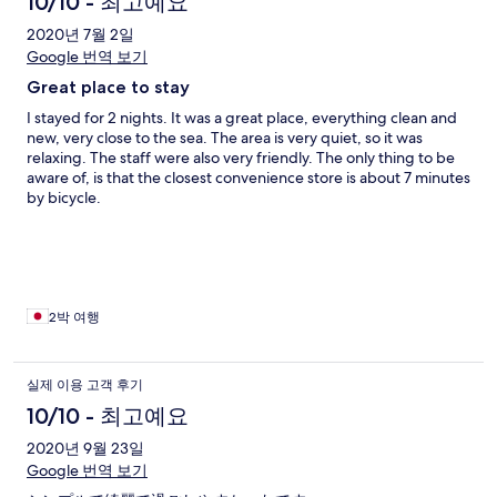
용
10/10 - 최고예요
후
2020년 7월 2일
Google 번역 보기
기
Great place to stay
I stayed for 2 nights. It was a great place, everything clean and
new, very close to the sea. The area is very quiet, so it was
relaxing. The staff were also very friendly. The only thing to be
aware of, is that the closest convenience store is about 7 minutes
by bicycle.
2박 여행
실제 이용 고객 후기
10/10 - 최고예요
2020년 9월 23일
Google 번역 보기