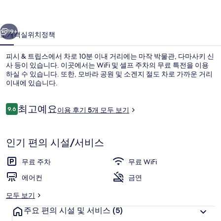
의
이전
다음
사
19+
소개
객실
위치
정책
진
피시 & 트립스에서 차로 10분 이내 거리에는 마작 박물관, 다마사키 신
갤
사 등이 있습니다. 이곳에서는 WiFi 및 셀프 주차의 무료 특전을 이용
러
하실 수 있습니다. 또한, 모바라 공원 및 소겐지 절도 차로 가까운 거리
이내에 있습니다.
리
이
최고예요
9.6
이용 후기 5개 모두 보기
10점 만점 중 9.6점.
용
후
기
리셉션
인기 편의 시설/서비스
무료 주차
무료 WiFi
에어컨
금연
모두 보기
주요 편의 시설 및 서비스
(5)