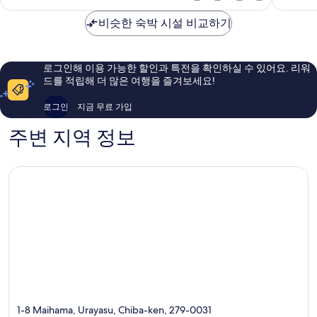
금
텔
하
점,
점,
₩184,380
마
비슷한 숙박 시설 비교하기
마
훌
최
이
마
륭
고
하
이
해
예
마
하
요,
요,
로그인해 이용 가능한 할인과 특전을 확인하실 수 있어요. 리워
마
이
이
드를 적립해 더 많은 여행을 즐겨보세요!
용
용
후
후
로그인
지금 무료 가입
기
기
2,410
2,371
주변 지역 정보
개
개
1-8 Maihama, Urayasu, Chiba-ken, 279-0031