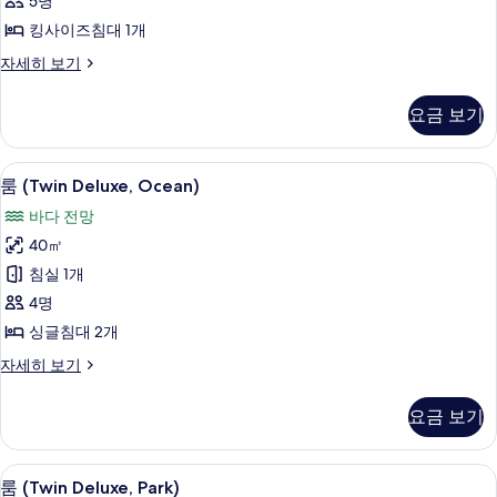
5명
Ocean)
킹사이즈침대 1개
사
진
스
자세히 보기
위
모
트
요금 보기
두
(Deluxe
Suite,
보
Ocean)
룸 (Twin Deluxe, Ocean) | 객실 내 
룸
기
13
자
룸 (Twin Deluxe, Ocean)
(Twin
세
바다 전망
히
Deluxe,
보
40㎡
Ocean)
기
침실 1개
사
4명
진
싱글침대 2개
모
두
룸
자세히 보기
(Twin
보
Deluxe,
요금 보기
기
Ocean)
자
세
객실 내 금고, 책상, 암막 커튼, 방음 설비
룸
11
히
룸 (Twin Deluxe, Park)