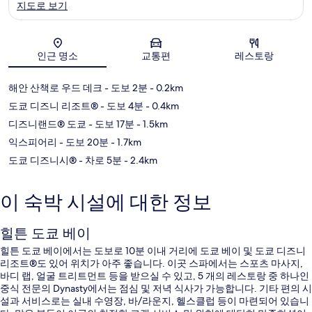
지도로 보기
지도
인근 명소
교통편
레스토랑
해안 산책로 우드 데크
- 도보 2분
- 0.2km
도쿄 디즈니 리조트®
- 도보 4분
- 0.4km
디즈니랜드® 도쿄
- 도보 17분
- 1.5km
익스피어리
- 도보 20분
- 1.7km
도쿄 디즈니시®
- 차로 5분
- 2.4km
이 숙박 시설에 대한 정보
힐튼 도쿄 베이
힐튼 도쿄 베이에서는 도보로 10분 이내 거리에 도쿄 베이 및 도쿄 디즈니
리조트®도 있어 위치가 아주 좋습니다. 이곳 스파에서는 스포츠 마사지,
바디 랩, 얼굴 트리트먼트 등을 받으실 수 있고, 5 개의 레스토랑 중 하나인
중식 전문의 Dynasty에서는 점심 및 저녁 식사가 가능합니다. 기타 편의 시
설과 서비스로는 실내 수영장, 바/라운지, 헬스클럽 등이 마련되어 있습니