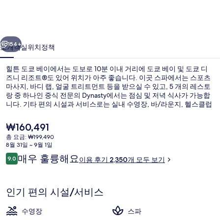
이
의
이전
다음
사
154+
소개
객실
위치
정책
진
힐튼 도쿄 베이에서는 도보로 10분 이내 거리에 도쿄 베이 및 도쿄 디
갤
즈니 리조트®도 있어 위치가 아주 좋습니다. 이곳 스파에서는 스포츠
마사지, 바디 랩, 얼굴 트리트먼트 등을 받으실 수 있고, 5 개의 레스토
러
랑 중 하나인 중식 전문의 Dynasty에서는 점심 및 저녁 식사가 가능합
리
니다. 기타 편의 시설과 서비스로는 실내 수영장, 바/라운지, 헬스클럽
등이 마련되어 있습니다. 많은 분들이 이곳의 친절한 고객 서비스 및
위치에 대단히 만족하셨어요. 이 숙박 시설은 대중 교통편을 이용하기
현
₩160,491
가 편리해요. 베이사이드 역의 경우 4분만 걸으면 갈 수 있고 도쿄디즈
재
총 요금: ₩199,490
니랜드 역도 15분 거리에 있어요.
가
8월 31일 ~ 9월 1일
스위트 (Deluxe Suite, Ocean) | 객
격
이
매우 훌륭해요
9.0
이용 후기 2,350개 모두 보기
은
10점 만점 중 9.0점.
용
₩160,491
후
기
인기 편의 시설/서비스
수영장
스파