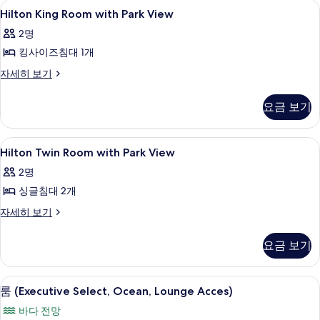
모
Hilton
객실 내 금고, 책상, 암막 커튼, 방음 설비
4
자
Hilton King Room with Park View
두
King
세
2명
히
Room
보
보
킹사이즈침대 1개
with
기
기
Park
Hilton
자세히 보기
King
View
Room
사
요금 보기
with
진
Park
View
모
Hilton
객실 내 금고, 책상, 암막 커튼, 방음 설비
4
자
Hilton Twin Room with Park View
두
Twin
세
2명
히
Room
보
보
싱글침대 2개
with
기
기
Park
Hilton
자세히 보기
Twin
View
Room
사
요금 보기
with
진
Park
View
모
룸 (Executive Select, Ocean, Lou
룸
19
자
룸 (Executive Select, Ocean, Lounge Acces)
두
(Executive
세
바다 전망
히
보
Select,