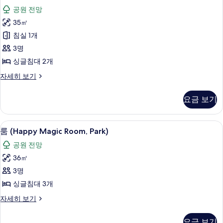
(Twin
보
공원 전망
기
Deluxe,
35㎡
Park)
침실 1개
사
3명
진
싱글침대 2개
모
두
룸
자세히 보기
(Twin
보
Deluxe,
요금 보기
기
Park)
자
세
룸 (Happy Magic Room, Park) | 
룸
14
히
룸 (Happy Magic Room, Park)
(Happy
보
공원 전망
기
Magic
36㎡
Room,
3명
Park)
사
싱글침대 3개
진
룸
자세히 보기
(Happy
모
Magic
요금 보기