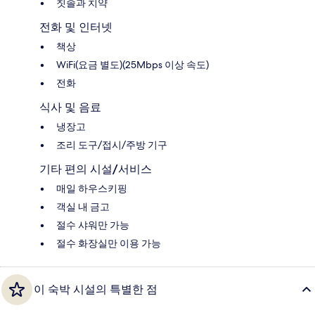
칫솔과 치약
전화 및 인터넷
책상
WiFi(요금 별도)(25Mbps 이상 속도)
전화
식사 및 음료
냉장고
조리 도구/접시/주방 기구
기타 편의 시설/서비스
매일 하우스키핑
객실 내 금고
절수 샤워만 가능
절수 화장실만 이용 가능
이 숙박 시설의 특별한 점