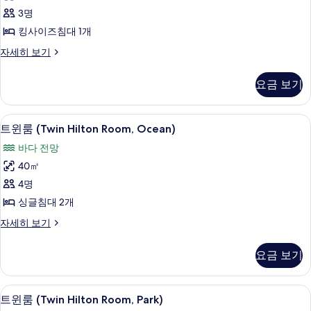
Room,
3명
Park)
사
킹사이즈침대 1개
진
룸
자세히 보기
(King
모
Hilton
요금 보기
두
Room,
Park)
보
자
트윈룸 (Twin Hilton Room, Ocean)
트
기
8
세
트윈룸 (Twin Hilton Room, Ocean)
윈
히
바다 전망
보
룸
기
40㎡
(Twin
4명
Hilton
싱글침대 2개
Room,
Ocean)
트
자세히 보기
윈
사
룸
요금 보기
진
(Twin
Hilton
모
Room,
객실에서 보이는 전망
트
두
9
Ocean)
트윈룸 (Twin Hilton Room, Park)
윈
자