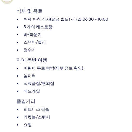
식사 및 음료
뷔페 아침 식사(요금 별도) - 매일 06:30 ~ 10:00
5 개의 레스토랑
바/라운지
스낵바/델리
정수기
아이 동반 여행
어린이 무료 숙박(세부 정보 확인)
놀이터
식료품점/편의점
베드레일
즐길거리
피트니스 강습
라켓볼/스쿼시
쇼핑