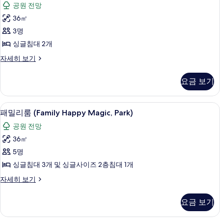
보
공원 전망
세
룸
기
히
36㎡
(Twin
보
3명
기
Hilton
싱글침대 2개
Room,
Park)
트
자세히 보기
윈
사
룸
요금 보기
진
(Twin
Hilton
모
Room,
패밀리룸 (Family Happy Magic, Par
패
두
12
Park)
패밀리룸 (Family Happy Magic, Park)
밀
자
보
공원 전망
세
리
기
히
36㎡
룸
보
5명
기
(Family
싱글침대 3개 및 싱글사이즈 2층침대 1개
Happy
패
자세히 보기
Magic,
밀
Park)
리
요금 보기
사
룸
(Family
진