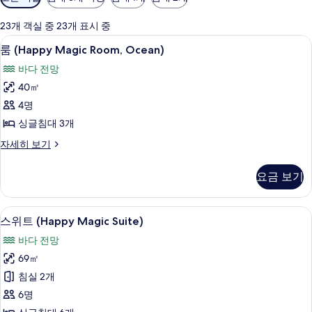
실
에
23개 객실 중 23개 표시 중
사
룸 (Happy Magic Room, Ocean) |
룸
12
룸 (Happy Magic Room, Ocean)
용
(Happy
가
바다 전망
Magic
능
40㎡
Room,
한
4명
Ocean)
필
사
싱글침대 3개
터
진
룸
자세히 보기
(Happy
모
Magic
요금 보기
두
Room,
Ocean)
보
자
스위트 (Happy Magic Suite) | 객실
스
기
14
세
스위트 (Happy Magic Suite)
위
히
바다 전망
보
트
기
69㎡
(Happy
침실 2개
Magic
6명
Suite)