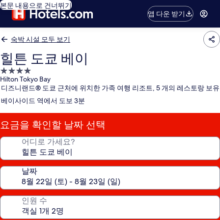
본문 내용으로 건너뛰기
앱 다운 받기
숙박 시설 모두 보기
힐튼 도쿄 베이
4.0
Hilton Tokyo Bay
성
디즈니랜드® 도쿄 근처에 위치한 가족 여행 리조트, 5 개의 레스토랑 보유
급
베이사이드 역에서 도보 3분
숙
박
요금을 확인할 날짜 선택
시
설
어디로 가세요?
날짜
인원 수