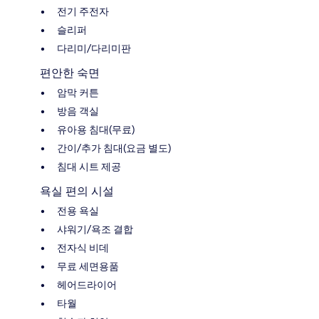
전기 주전자
슬리퍼
다리미/다리미판
편안한 숙면
암막 커튼
방음 객실
유아용 침대(무료)
간이/추가 침대(요금 별도)
침대 시트 제공
욕실 편의 시설
전용 욕실
샤워기/욕조 결합
전자식 비데
무료 세면용품
헤어드라이어
타월