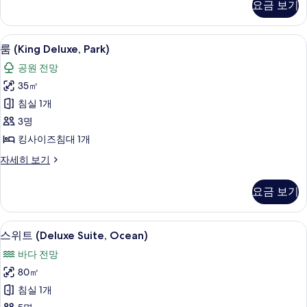
요금 보기
기
Ocean)
자
세
룸 (King Deluxe, Park) | 객실 내 금
룸
10
히
룸 (King Deluxe, Park)
(King
보
공원 전망
기
Deluxe,
35㎡
Park)
침실 1개
사
3명
진
킹사이즈침대 1개
모
두
룸
자세히 보기
(King
보
Deluxe,
요금 보기
기
Park)
자
세
스위트 (Deluxe Suite, Ocean) | 거
스
18
히
스위트 (Deluxe Suite, Ocean)
위
보
바다 전망
기
트
80㎡
(Deluxe
침실 1개
Suite,