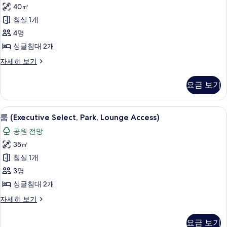
보
40㎡
Ocean,
기
기
침실 1개
Lounge
Acces)
4명
사
싱글침대 2개
진
룸
자세히 보기
(Executive
모
Select,
두
요금 보기
Ocean,
보
Lounge
Acces)
기
객실 내 금고, 책상, 암막 커튼, 방음 설비
룸
15
자
룸 (Executive Select, Park, Lounge Access)
(Executive
세
공원 전망
히
Select,
보
35㎡
Park,
기
침실 1개
Lounge
Access)
3명
사
싱글침대 2개
진
룸
자세히 보기
(Executive
모
Select,
두
요금 보기
Park,