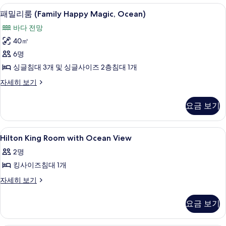
Happy
패밀리룸 (Family Happy Magic, Oce
패
모
15
Magic,
패밀리룸 (Family Happy Magic, Ocean)
밀
Park)
두
바다 전망
자
리
보
세
40㎡
룸
기
히
6명
보
(Family
기
싱글침대 3개 및 싱글사이즈 2층침대 1개
Happy
패
자세히 보기
Magic,
밀
Ocean)
리
요금 보기
사
룸
(Family
진
Happy
Hilton
객실 내 금고, 책상, 암막 커튼, 방음 설비
모
4
Magic,
Hilton King Room with Ocean View
King
Ocean)
두
2명
자
Room
보
세
킹사이즈침대 1개
with
기
히
Ocean
Hilton
자세히 보기
보
King
View
기
Room
사
요금 보기
with
진
Ocean
View