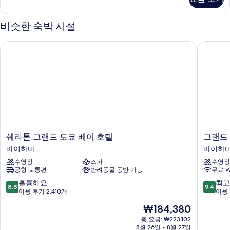
두
Room,
Park)
보
자
비슷한 숙박 시설
기
세
히
쉐라톤 그랜드 도쿄 베이 호텔
그랜드 
보
기
쉐
그
쉐라톤 그랜드 도쿄 베이 호텔
그랜드
라
랜
마이하마
마이하
톤
드
수영장
스파
수영장
그
닛
공항 교통편
반려동물 동반 가능
무료 W
랜
코
드
도
10
10
훌륭해요
최고
8.8
9.4
도
쿄
점
점
이용 후기 2,410개
이용 
쿄
베
만
만
현
₩184,380
베
이
점
점
재
이
마
중
중
총 요금: ₩223,102
요
호
8월 26일 ~ 8월 27일
이
8.8
9.4