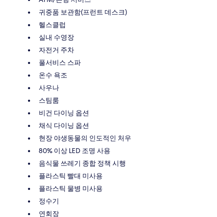
귀중품 보관함(프런트 데스크)
헬스클럽
실내 수영장
자전거 주차
풀서비스 스파
온수 욕조
사우나
스팀룸
비건 다이닝 옵션
채식 다이닝 옵션
현장 야생동물의 인도적인 처우
80% 이상 LED 조명 사용
음식물 쓰레기 종합 정책 시행
플라스틱 빨대 미사용
플라스틱 물병 미사용
정수기
연회장