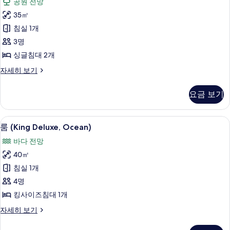
공원 전망
Executive,
진
제
Ocean,
35㎡
모
큐
Lounge
침실 1개
Access)
두
티
자
3명
보
브
세
싱글침대 2개
히
기
룸
보
이
자세히 보기
(Twin
기
그
Executive,
제
요금 보기
Park,
큐
티
Lounge
브
룸 (King Deluxe, Ocean) | 객실 내 
룸
Access)
14
룸
룸 (King Deluxe, Ocean)
사
(King
(Twin
바다 전망
Executive,
Deluxe,
진
Park,
40㎡
Ocean)
모
Lounge
침실 1개
사
Access)
두
자
4명
진
보
세
킹사이즈침대 1개
모
히
기
보
두
룸
자세히 보기
기
(King
보
Deluxe,