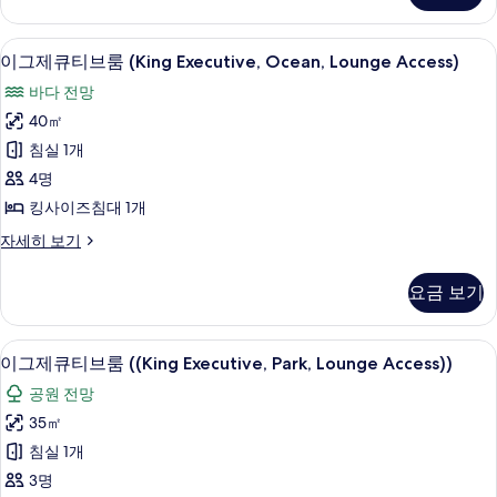
보
Lounge
Access)
기
객실 내 금고, 책상, 암막 커튼, 방음 설비
이
17
자
이그제큐티브룸 (King Executive, Ocean, Lounge Access)
그
세
바다 전망
히
제
보
40㎡
큐
기
침실 1개
티
4명
브
킹사이즈침대 1개
룸
이
자세히 보기
(King
그
Executive,
제
요금 보기
Ocean,
큐
티
Lounge
브
이그제큐티브룸 ((King Executive, Park
이
Access)
13
룸
이그제큐티브룸 ((King Executive, Park, Lounge Access))
사
그
(King
공원 전망
Executive,
진
제
Ocean,
35㎡
모
큐
Lounge
침실 1개
Access)
두
티
자
3명
보
브