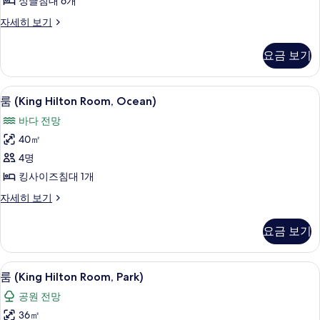
싱글침대 6개
사
진
스
자세히 보기
위
모
트
요금 보기
두
(Happy
Magic
보
Suite)
객실 내 금고, 책상, 암막 커튼, 방음 설비
룸
기
6
자
룸 (King Hilton Room, Ocean)
(King
세
바다 전망
히
Hilton
보
40㎡
Room,
기
4명
Ocean)
사
킹사이즈침대 1개
진
룸
자세히 보기
(King
모
Hilton
요금 보기
두
Room,
Ocean)
보
자
룸 (King Hilton Room, Park) | 객
룸
기
7
세
룸 (King Hilton Room, Park)
(King
히
공원 전망
보
Hilton
기
36㎡