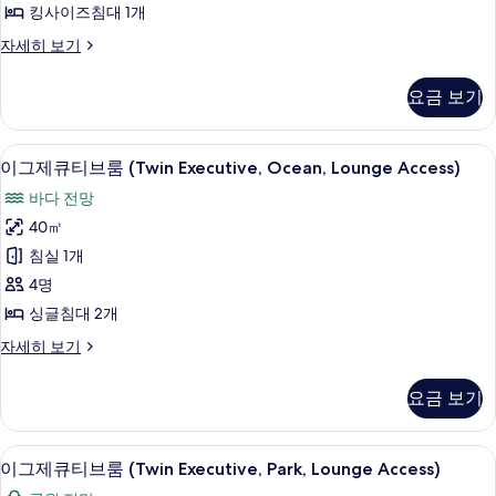
세
킹사이즈침대 1개
히
기
룸
보
이
자세히 보기
((King
기
그
Executive,
제
요금 보기
Park,
큐
티
Lounge
브
이그제큐티브룸 (Twin Executive, Ocea
이
Access))
16
룸
이그제큐티브룸 (Twin Executive, Ocean, Lounge Access)
사
그
((King
바다 전망
Executive,
진
제
Park,
40㎡
모
큐
Lounge
침실 1개
Access))
두
티
자
4명
보
브
세
싱글침대 2개
히
기
룸
보
이
자세히 보기
(Twin
기
그
Executive,
제
요금 보기
Ocean,
큐
티
Lounge
브
이그제큐티브룸 (Twin Executive, Park
이
Access)
12
룸
이그제큐티브룸 (Twin Executive, Park, Lounge Access)
사
그
(Twin