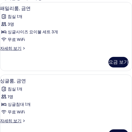
사
책상, 무료 WiFi, 침대 시트
패
5
패밀리룸, 금연
용
밀
가
침실 1개
리
능
3명
룸,
한
싱글사이즈 요이불 세트 3개
금
필
무료 WiFi
터
연
패
자세히 보기
사
밀
진
리
요금 보기
룸,
모
금
두
연
싱글룸, 금연 | 책상, 무료 WiFi, 침대 시
싱
4
자
싱글룸, 금연
보
글
세
기
침실 1개
히
룸,
보
1명
금
기
싱글침대 1개
연
무료 WiFi
사
싱
자세히 보기
진
글
모
룸,