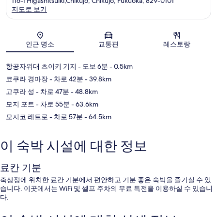
116-1 Higashitsuiki,Chikujo, Chikujo, Fukuoka, 829-0101
지도로 보기
지도
인근 명소
교통편
레스토랑
항공자위대 츠이키 기지
- 도보 6분
- 0.5km
코쿠라 경마장
- 차로 42분
- 39.8km
고쿠라 성
- 차로 47분
- 48.8km
모지 포트
- 차로 55분
- 63.6km
모지코 레트로
- 차로 57분
- 64.5km
이 숙박 시설에 대한 정보
료칸 기분
축상정에 위치한 료칸 기분에서 편안하고 기분 좋은 숙박을 즐기실 수 있
습니다. 이곳에서는 WiFi 및 셀프 주차의 무료 특전을 이용하실 수 있습니
다.