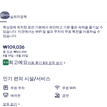
진
이전
다음
갤
43+
소개
객실
위치
정책
러
축상정에 위치한 료칸 기분에서 편안하고 기분 좋은 숙박을 즐기실 수
리
있습니다. 이곳에서는 WiFi 및 셀프 주차의 무료 특전을 이용하실 수
있습니다.
현
₩109,036
재
총 요금: ₩120,394
가
8월 19일 ~ 8월 20일
격
이
최고예요
9.4
이용 후기 3개 모두 보기
은
10점 만점 중 9.4점.
용
평면 TV
₩109,036
후
기
인기 편의 시설/서비스
무료 주차
무료 WiFi
에어컨
금연
모두 보기