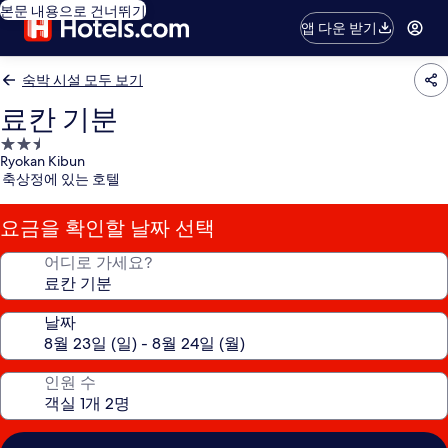
본문 내용으로 건너뛰기
앱 다운 받기
숙박 시설 모두 보기
료칸 기분
2.5
Ryokan Kibun
성
축상정에 있는 호텔
급
숙
요금을 확인할 날짜 선택
박
시
어디로 가세요?
설
날짜
인원 수