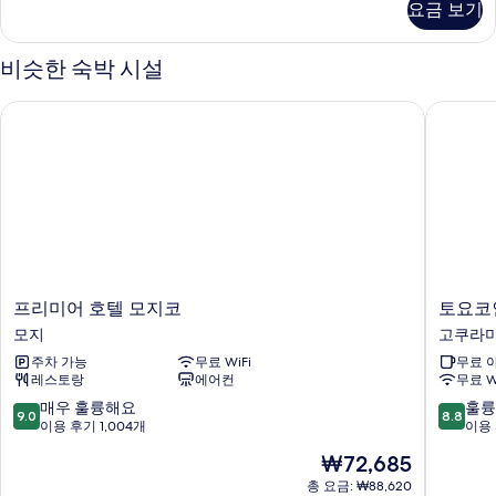
요금 보기
금
두
연
보
자
비슷한 숙박 시설
세
기
히
프리미어 호텔 모지코
토요코인
보
기
프
토
프리미어 호텔 모지코
토요코
리
요
모지
고쿠라
미
코
주차 가능
무료 WiFi
무료 
어
인
레스토랑
에어컨
무료 W
호
기
텔
타
10
10
매우 훌륭해요
훌륭
9.0
8.8
모
구
점
점
이용 후기 1,004개
이용 
지
슈
만
만
현
₩72,685
코
쿠
점
점
재
모
코
중
중
총 요금: ₩88,620