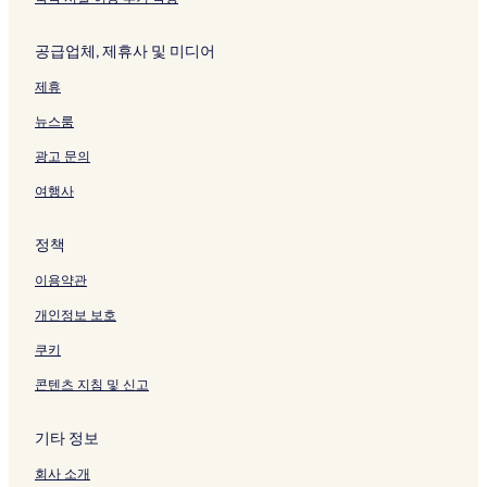
o
r
공급업체, 제휴사 및 미디어
t
·
제휴
K
a
뉴스룸
n
d
광고 문의
a
)
여행사
페
이
정책
지
를
이용약관
여
는
개인정보 보호
링
크
쿠키
콘텐츠 지침 및 신고
기타 정보
회사 소개