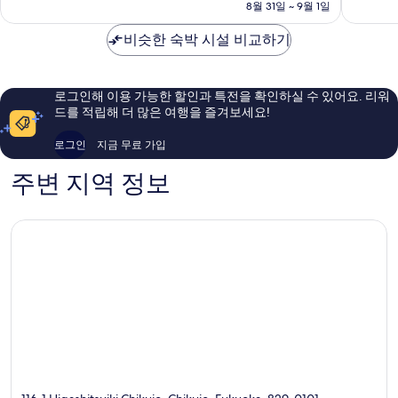
요
지
8월 31일 ~ 9월 1일
고
9.0
8.8
금
쿠
점,
점,
₩72,685
비슷한 숙박 시설 비교하기
라
매
훌
미
우
륭
나
훌
해
미
륭
요,
로그인해 이용 가능한 할인과 특전을 확인하실 수 있어요. 리워
구
해
이
드를 적립해 더 많은 여행을 즐겨보세요!
요,
용
이
후
로그인
지금 무료 가입
용
기
후
887
주변 지역 정보
기
개
1,004
개