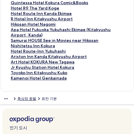
e
e
u
s
k
o
Q
Quintessa Hotel Kokura Comic&Books
l
e
i
e
u
t
u
H
Hotel R9 The Yard Koge
i
l
G
l
t
e
i
o
H
Hotel Route Inn Kanda Ekimae
e
H
a
H
e
l
n
t
o
R
R Hotel Inn Kitakyushu Airport
f
o
r
o
n
R
t
e
t
H
H
Hikosan Hotel Nagomi
K
u
d
t
S
9
e
l
e
o
i
A
Apa Hotel Fukuoka Yukuhashi Ekimae (Kitakyushu
o
s
e
e
T
T
s
R
l
t
k
p
Airport · Kanda)
k
e
n
l
A
h
s
9
R
e
o
a
S
Samurai HOUSE See in Movies near Hikosan
u
페
R
K
Y
e
a
T
o
l
s
H
a
N
Nishitetsu Inn Kokura
r
이
y
a
K
Y
H
h
u
I
a
o
m
i
H
Hotel Route-Inn Yukuhashi
a
지
o
n
o
a
o
e
t
n
n
t
u
s
o
A
Ariston Inn Kanda Kitakyushu Airport
A
를
k
d
k
r
t
Y
e
n
H
e
r
h
t
r
A
Art Hotel KOKURA New Tagawa
n
여
a
a
u
d
e
a
I
K
o
l
a
i
e
i
r
J
Jr Kyushu Station Hotel Kokura
n
는
n
K
r
B
l
r
n
i
t
F
i
t
l
s
t
r
T
Toyoko Inn Kitakyushu Kuko
e
링
페
i
a
u
K
d
n
t
e
u
H
e
R
t
H
K
o
K
Kamenoi Hotel Genkainada
x
크
이
t
S
z
o
K
K
a
l
k
O
t
o
o
o
y
y
a
페
지
a
t
e
k
o
a
k
N
u
U
s
u
n
t
u
o
m
이
를
k
a
n
u
g
n
y
a
o
S
u
t
I
e
s
k
e
축상정 호텔
료칸 기분
지
여
y
t
페
r
e
d
u
g
k
E
I
e
n
l
h
o
n
를
는
u
i
이
a
페
a
s
o
a
S
n
-
n
K
u
I
o
여
링
s
o
지
C
이
E
h
m
Y
e
n
I
K
O
S
n
i
는
크
h
n
를
o
지
k
u
i
u
e
K
n
a
K
t
n
H
링
u
페
여
m
를
i
A
페
k
i
o
n
n
U
a
K
o
크
A
이
는
i
여
m
i
이
u
n
k
Y
d
R
t
i
t
인기 도시
i
지
링
c
는
a
r
지
h
M
u
u
a
A
i
t
e