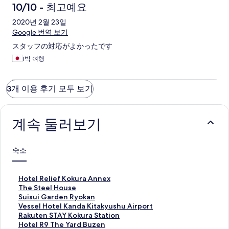
10/10 - 최고예요
2020년 2월 23일
Google 번역 보기
スタッフの対応がよかったです
1박 여행
3개 이용 후기 모두 보기
계속 둘러보기
숙소
H
Hotel Relief Kokura Annex
o
T
The Steel House
t
h
S
Suisui Garden Ryokan
e
e
u
V
Vessel Hotel Kanda Kitakyushu Airport
l
S
i
e
R
Rakuten STAY Kokura Station
R
t
s
s
a
H
Hotel R9 The Yard Buzen