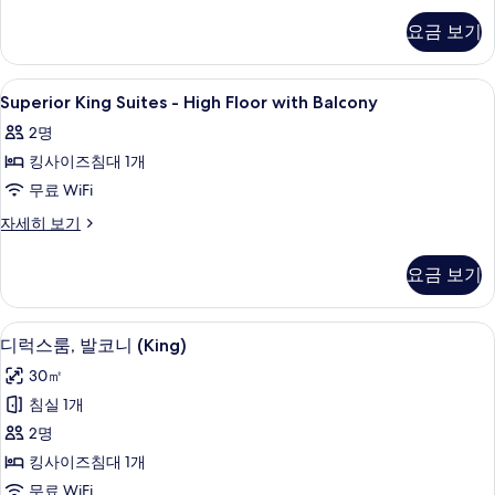
두
Room
요금 보기
보
자
세
기
히
Superior
객실 내 금고, 책상, 방음 설비, 다리미
8
보
Superior King Suites - High Floor with Balcony
King
기
2명
Suites
킹사이즈침대 1개
-
High
무료 WiFi
Floor
Superior
자세히 보기
with
King
Suites
Balcony
요금 보기
-
사
High
진
Floor
객실 내 금고, 책상, 방음 설비, 다리미
디
18
with
디럭스룸, 발코니 (King)
모
럭
Balcony
30㎡
두
자
스
세
침실 1개
보
룸,
히
2명
기
보
발
기
킹사이즈침대 1개
코
무료 WiFi