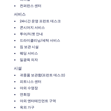
컨퍼런스 센터
서비스
24시간 운영 프런트 데스크
콘시어지 서비스
투어/티켓 안내
드라이클리닝/세탁 서비스
짐 보관 시설
웨딩 서비스
일광욕 의자
시설
귀중품 보관함(프런트 데스크)
피트니스 센터
야외 수영장
연회장
야외 엔터테인먼트 구역
옥외 가구