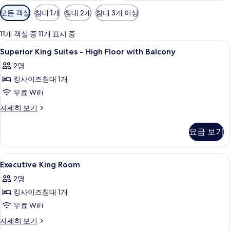
객
모든 객실
침대 1개
침대 2개
침대 3개 이상
실
에
11개 객실 중 11개 표시 중
사
Superior
객실 내 금고, 책상, 방음 설비, 다리미
8
Superior King Suites - High Floor with Balcony
용
King
가
2명
Suites
능
킹사이즈침대 1개
-
한
High
무료 WiFi
필
Floor
Superior
자세히 보기
터
with
King
Suites
Balcony
요금 보기
-
사
High
진
Floor
Executive
객실 내 금고, 책상, 방음 설비, 다리미
8
with
Executive King Room
모
King
Balcony
2명
두
자
Room
세
킹사이즈침대 1개
보
사
히
무료 WiFi
기
진
보
기
모
Executive
자세히 보기
King