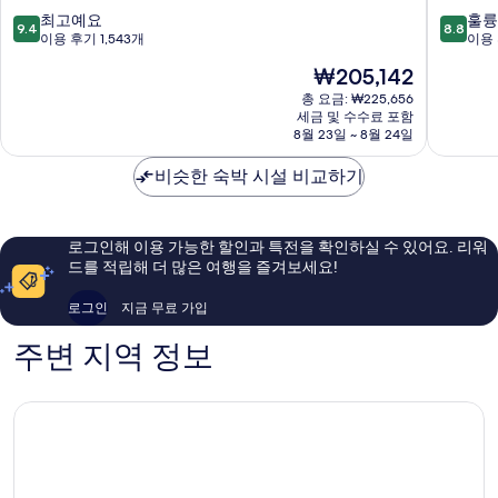
브
익
10
10
최고예요
훌륭
9.4
8.8
리
스
점
점
이용 후기 1,543개
이용 
즈
프
만
만
현
₩205,142
번
레
점
점
재
스
스
중
중
총 요금: ₩225,656
요
프
세금 및 수수료 포함
브
9.4
8.8
금
8월 23일 ~ 8월 24일
링
리
점,
점,
₩205,142
힐
즈
최
훌
비슷한 숙박 시설 비교하기
번
고
륭
센
예
해
트
요,
요,
럴
이
이
로그인해 이용 가능한 할인과 특전을 확인하실 수 있어요. 리워
바
용
용
드를 적립해 더 많은 여행을 즐겨보세요!
이
후
후
IHG
기
기
로그인
지금 무료 가입
스
1,543
1,001
프
개
개
주변 지역 정보
링
힐