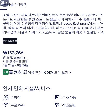
러
75+
소개
객실
위치
정책
브
호텔 그랜드 챈슬러 브리즈번에서는 도보로 15분 이내 거리에 로마 스
리
트리트 파크랜드 및 퀸 스트리트 몰도 있어 위치가 아주 좋습니다. 이
곳에는 야외 수영장이 마련되어 있으며, Frescos Restaurant에서는 아
즈
침, 점심 및 저녁 식사가 가능합니다. 피트니스 센터 및 바/라운지 같은
번
기타 편의 시설과 서비스가 있습니다. 많은 분들이 이곳의 친절한 고객
서비스에 굉장히 만족했습니다.
의
VIP Access
사
현
₩153,766
야외 수영장, 일광욕 의자
진
재
총 요금: ₩169,143
가
세금 및 수수료 포함
갤
격
8월 23일 ~ 8월 24일
은
러
이
훌륭해요
8.8
이용 후기 1,001개 모두 보기
₩153,766
10점 만점 중 8.8점.
용
리
후
기
인기 편의 시설/서비스
수영장
주차 가능
무료 WiFi
레스토랑