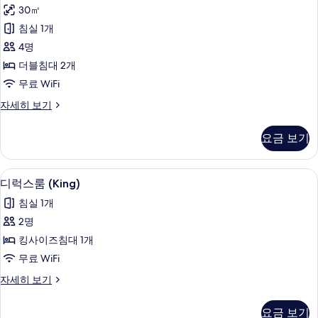
럭
자
30㎡
세
스
히
침실 1개
트
보
4명
기
윈
더블침대 2개
룸,
무료 WiFi
발
디
자세히 보기
코
럭
니
스
요금 보기
트
사
윈
진
룸,
디럭스룸 (King) | 객실 내 금고, 책상
디
20
발
디럭스룸 (King)
모
럭
코
두
침실 1개
니
스
자
보
2명
룸
세
기
킹사이즈침대 1개
히
(King)
보
무료 WiFi
사
기
디
자세히 보기
진
럭
모
스
요금 보기
룸