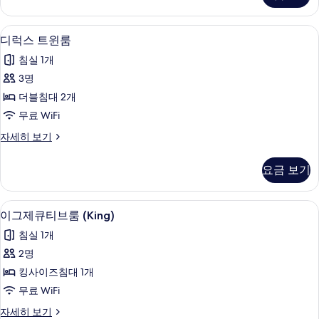
두
(King)
보
자
디럭스 트윈룸 | 객실 내 금고, 책상, 
디
17
세
기
디럭스 트윈룸
럭
히
침실 1개
보
스
기
3명
트
더블침대 2개
윈
무료 WiFi
룸
디
자세히 보기
사
럭
진
스
요금 보기
트
모
윈
두
룸
이그제큐티브룸 (King) | 객실 내 금고
이
8
자
이그제큐티브룸 (King)
보
그
세
기
침실 1개
히
제
보
2명
큐
기
킹사이즈침대 1개
티
무료 WiFi
브
이
자세히 보기