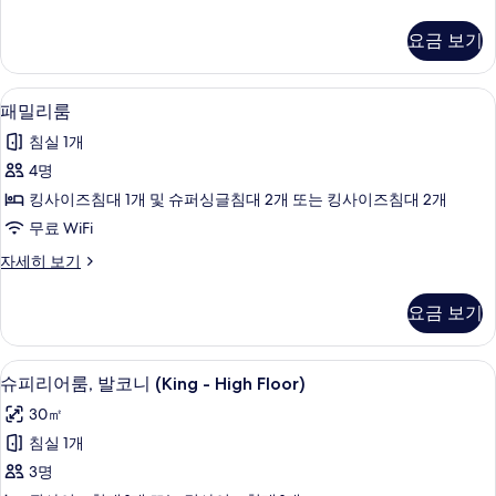
룸
그
(King)
제
요금 보기
큐
사
티
진
브
패밀리룸 | 객실 내 금고, 책상, 방음 
패
23
룸
모
패밀리룸
밀
(King)
두
침실 1개
자
리
보
세
4명
룸
히
기
킹사이즈침대 1개 및 슈퍼싱글침대 2개 또는 킹사이즈침대 2개
보
사
기
무료 WiFi
진
패
자세히 보기
모
밀
두
리
요금 보기
룸
보
자
기
세
객실 내 금고, 책상, 방음 설비, 다리미
슈
21
히
슈피리어룸, 발코니 (King - High Floor)
피
보
30㎡
기
리
침실 1개
어
3명
룸,