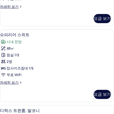
니
디
자세히 보기
(King)
럭
사
스
요금 보기
룸,
진
발
모
코
슈피리어 스위트 | 거실 공간 | 케이블 채
슈
18
니
두
슈피리어 스위트
피
(King)
보
시내 전망
자
리
기
세
48㎡
어
히
침실 1개
보
스
기
2명
위
킹사이즈침대 1개
트
무료 WiFi
사
슈
자세히 보기
진
피
모
리
요금 보기
어
두
스
보
위
디럭스 트윈룸, 발코니 | 객실 내 금고, 
디
15
트
디럭스 트윈룸, 발코니
기