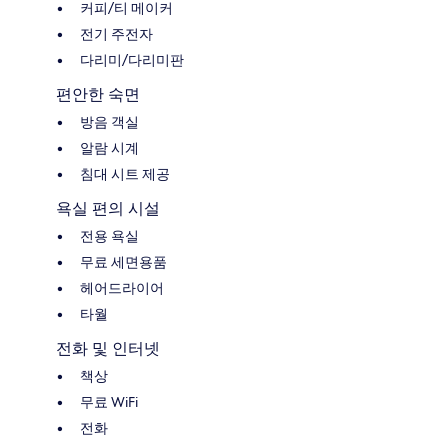
커피/티 메이커
전기 주전자
다리미/다리미판
편안한 숙면
방음 객실
알람 시계
침대 시트 제공
욕실 편의 시설
전용 욕실
무료 세면용품
헤어드라이어
타월
전화 및 인터넷
책상
무료 WiFi
전화