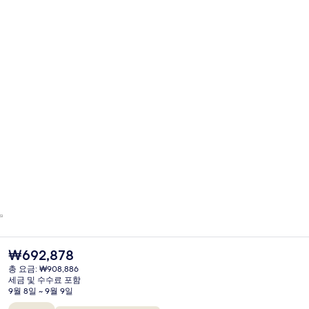
현
₩692,878
재
총 요금: ₩908,886
가
세금 및 수수료 포함
격
9월 8일 ~ 9월 9일
은