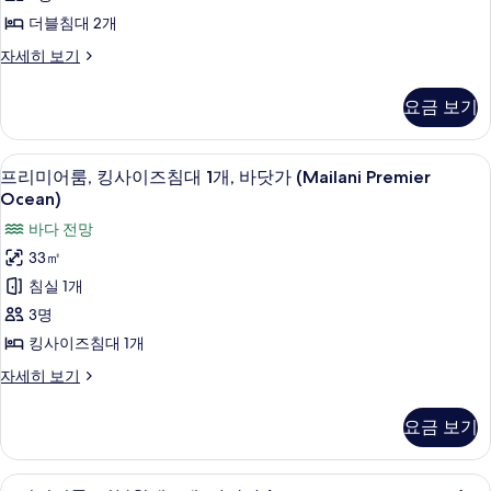
2
두
자
더블침대 2개
세
개,
보
히
룸,
자세히 보기
라
기
보
더
나
기
블
요금 보기
침
이,
대
타
2
저자극성 침구, 오리/거위털 이불, 객실 
프
7
개,
워
프리미어룸, 킹사이즈침대 1개, 바닷가 (Mailani Premier
리
라
Ocean)
(Mailani
나
미
Tower)
바다 전망
이,
어
타
사
33㎡
워
룸,
진
침실 1개
(Mailani
킹
모
Tower)
3명
자
사
두
킹사이즈침대 1개
세
이
보
히
프
자세히 보기
보
즈
리
기
기
미
침
요금 보기
어
대
룸,
킹
1
프리미어룸, 더블침대 2개, 바닷가 (Mailan
프