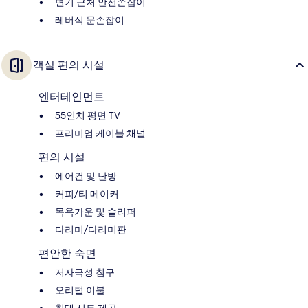
변기 근처 안전손잡이
레버식 문손잡이
객실 편의 시설
엔터테인먼트
55인치 평면 TV
프리미엄 케이블 채널
편의 시설
에어컨 및 난방
커피/티 메이커
목욕가운 및 슬리퍼
다리미/다리미판
편안한 숙면
저자극성 침구
오리털 이불