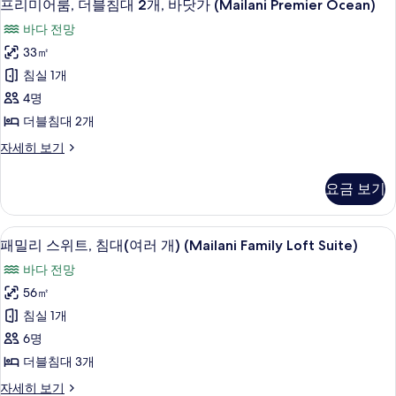
5
사
프리미어룸, 더블침대 2개, 바닷가 (Mailani Premier Ocean)
개,
리
이
바다 전망
바
즈
미
침
33㎡
닷
어
대
침실 1개
가
1
룸,
개,
4명
(Mailani
더
바
Premier
더블침대 2개
닷
블
Ocean)
가
프
자세히 보기
침
(Mailani
사
리
Premier
대
미
진
요금 보기
Ocean)
어
2
모
자
룸,
개,
세
더
두
패밀리 스위트, 침대(여러 개) (Mailani F
패
히
7
블
바
패밀리 스위트, 침대(여러 개) (Mailani Family Loft Suite)
보
보
밀
침
닷
바다 전망
기
대
기
리
가
2
56㎡
스
개,
(Mailani
침실 1개
바
위
Premier
닷
6명
트,
Ocean)
가
더블침대 3개
(Mailani
침
사
Premier
패
자세히 보기