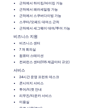
근처에서 하이킹/바이킹 가능
근처에서 패러세일링 가능
근처에서 스쿠버다이빙 가능
스쿠터/모페드 대여소 근처
근처에서 세그웨이 대여/투어 가능
비즈니스 지원
비즈니스 센터
7 개 회의실
컴퓨터 스테이션
컨퍼런스 센터(1115 제곱미터 규모)
서비스
24시간 운영 프런트 데스크
콘시어지 서비스
투어/티켓 안내
리무진/타운카 서비스
미용실