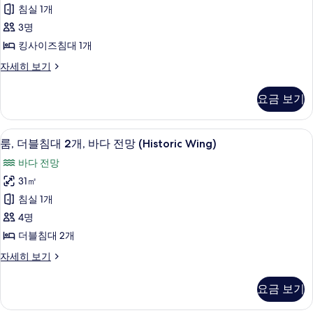
이
망
진
침실 1개
(Historic
즈
모
Wing)
3명
침
두
자
킹사이즈침대 1개
세
대
보
히
룸,
자세히 보기
1
기
보
킹
개,
기
사
요금 보기
이
바
즈
다
침
룸, 더블침대 2개, 바다 전망 (Historic
룸,
5
대
전
룸, 더블침대 2개, 바다 전망 (Historic Wing)
더
1
망
바다 전망
개,
블
(Historic
바
31㎡
침
다
Wing)
침실 1개
전
대
사
망
4명
2
진
(Historic
더블침대 2개
Wing)
개,
모
자
룸,
자세히 보기
바
두
세
더
다
히
블
보
요금 보기
보
침
전
기
기
대