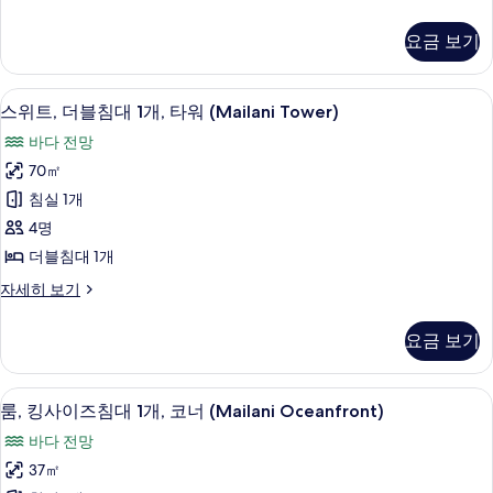
대
진
Ocean)
밀
자
(여
리
모
요금 보기
세
스
러
두
히
위
개)
보
보
트,
저자극성 침구, 오리/거위털 이불, 객실 
스
기
7
침
스위트, 더블침대 1개, 타워 (Mailani Tower)
(Mailani
기
위
대
Family
바다 전망
(여
트,
Loft
러
70㎡
더
개)
Suite)
침실 1개
(Mailani
블
사
Family
4명
침
진
Loft
더블침대 1개
Suite)
대
모
자
스
자세히 보기
1
두
세
위
개,
히
트,
보
요금 보기
보
더
타
기
기
블
워
침
룸, 킹사이즈침대 1개, 코너 (Mailani O
룸,
6
대
(Mailani
룸, 킹사이즈침대 1개, 코너 (Mailani Oceanfront)
킹
1
Tower)
바다 전망
개,
사
사
타
37㎡
이
워
진