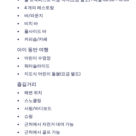
4 개의 레스토랑
바/라운지
비치 바
풀사이드 바
커피숍/카페
아이 동반 여행
어린이 수영장
워터슬라이드
지도식 어린이 돌봄(요금 별도)
즐길거리
해변 위치
스노클링
서핑/바디보드
쇼핑
근처에서 자전거 대여 가능
근처에서 골프 가능