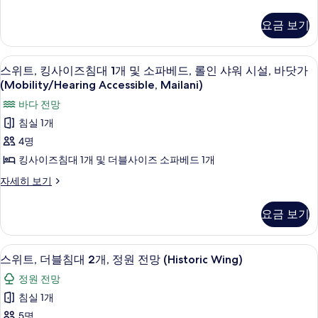
1
보
킹
조
전
사
개,
트
기
요금 보기
이
망
전
트
즈
망
(Mobility/Hearing
랜
침
(Mobility/Hearing
저자극성 침구, 오리/거위털 이불, 객실 
스
Accessible,
8
대
스위트, 킹사이즈침대 1개 및 소파베드, 롤인 샤워 시설, 바닷가
Accessible,
스
위
1
Historic)
Historic)
(Mobility/Hearing Accessible, Mailani)
퍼
개,
자
트,
사
바다 전망
트
세
샤
킹
진
랜
히
침실 1개
워
스
보
사
모
4명
퍼
기
시
이
두
샤
킹사이즈침대 1개 및 더블사이즈 소파베드 1개
설,
워
즈
보
스
자세히 보기
시
바
침
기
위
설,
다
트,
바
대
요금 보기
킹
전
다
1
사
전
망
개
이
망
저자극성 침구, 오리/거위털 이불, 객실 
스
7
즈
(Mobility/Hearing
스위트, 더블침대 2개, 정원 전망 (Historic Wing)
(Mobility/Hearing
및
위
침
Access,
Access,
정원 전망
소
대
Historic
트,
Historic
1
침실 1개
Win)
파
더
Win)
개
자
5명