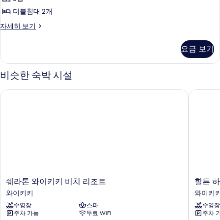
베
및
사
세
블
소
더블침대 2개
히
드,
진
침
파
보
롤
스
자세히 보기
베
모
대
기
위
드,
인
두
2
트,
롤
요금 보기
샤
더
개,
보
인
블
워
샤
정
기
침
워
비슷한 숙박 시설
시
대
원
시
2
설,
설,
전
쉐라톤 와이키키 비치 리조트
힐튼 하
개,
바
바
망
정
닷
원
닷
가
(Historic
전
(Mobility/Hearing
가
Wing)
망
Accessible,
(Mobility/Hearing
사
(Historic
Mailani)
Wing)
Accessible,
자
진
자
세
Mailani)
모
세
히
사
히
보
두
쉐
힐
쉐라톤 와이키키 비치 리조트
힐튼 
보
진
기
라
튼
보
와이키키
와이키
기
톤
하
모
기
수영장
스파
수영장
와
와
두
주차 가능
무료 WiFi
주차 
이
이