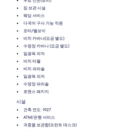
무료 신문(로비)
짐 보관 시설
웨딩 서비스
다국어 구사 가능 직원
포터/벨보이
비치 카바나(요금 별도)
수영장 카바나 (요금 별도)
일광욕 의자
비치 타월
비치 파라솔
일광욕 의자
수영장 파라솔
로맨스 패키지
시설
건축 연도: 1927
ATM/은행 서비스
귀중품 보관함(프런트 데스크)