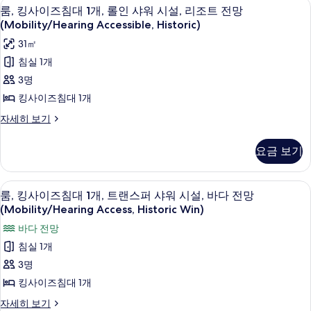
저자극성 침구, 오리/거위털 이불, 객실 
룸,
5
대
룸, 킹사이즈침대 1개, 롤인 샤워 시설, 리조트 전망
인
킹
1
(Mobility/Hearing Accessible, Historic)
지
개,
사
31㎡
장
원
이
애
침실 1개
욕
인
즈
3명
지
조,
침
원
킹사이즈침대 1개
리
욕
대
룸,
자세히 보기
조,
조
1
킹
리
트
사
개,
조
요금 보기
이
전
트
롤
즈
전
망
인
침
망
저자극성 침구, 오리/거위털 이불, 객실 
룸,
5
대
(Mobility/Hearing
룸, 킹사이즈침대 1개, 트랜스퍼 샤워 시설, 바다 전망
(Mobility/Hearing
샤
킹
1
Accessible,
(Mobility/Hearing Access, Historic Win)
Accessible,
워
개,
Historic)
사
Historic)
바다 전망
롤
자
시
이
사
인
세
침실 1개
설,
샤
히
즈
진
3명
워
보
리
침
모
시
킹사이즈침대 1개
기
조
설,
대
두
룸,
자세히 보기
리
트