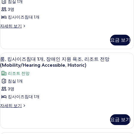
침실 1개
(Mailani
즈
모
Tower)
3명
침
두
자
킹사이즈침대 1개
세
대
보
히
룸,
자세히 보기
1
기
보
킹
개,
기
사
요금 보기
이
코
즈
너
침
저자극성 침구, 오리/거위털 이불, 객실 
룸,
4
대
(Mailani
룸, 킹사이즈침대 1개, 장애인 지원 욕조, 리조트 전망
킹
1
(Mobility/Hearing Accessible, Historic)
Oceanfront)
개,
사
사
리조트 전망
코
이
너
진
침실 1개
(Mailani
즈
모
3명
Oceanfront)
침
두
자
킹사이즈침대 1개
세
대
보
룸,
자세히 보기
히
1
킹
기
보
사
개,
기
요금 보기
이
장
즈
애
침