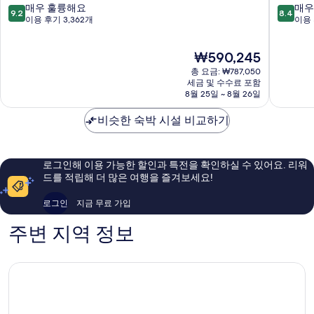
키
안
10
10
매우 훌륭해요
매우
보
9.2
8.4
키
빌
점
점
이용 후기 3,362개
이용 
기
비
리
만
만
치
지
점
점
현
₩590,245
리
와
중
중
재
조
이
9.2
8.4
총 요금: ₩787,050
요
트
키
점,
점,
세금 및 수수료 포함
금
와
8월 25일 ~ 8월 26일
키
매
매
₩590,245
이
비
우
우
키
비슷한 숙박 시설 비교하기
치
훌
좋
키
리
륭
아
조
해
요,
트
요,
이
로그인해 이용 가능한 할인과 특전을 확인하실 수 있어요. 리워
와
이
용
드를 적립해 더 많은 여행을 즐겨보세요!
이
용
후
키
후
기
로그인
지금 무료 가입
키
기
9,638
3,362
개
주변 지역 정보
개