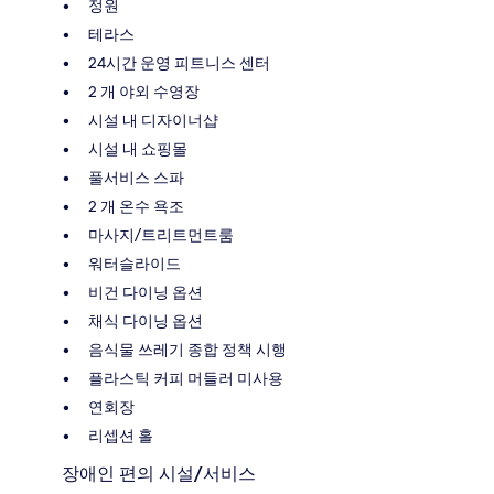
정원
테라스
24시간 운영 피트니스 센터
2 개 야외 수영장
시설 내 디자이너샵
시설 내 쇼핑몰
풀서비스 스파
2 개 온수 욕조
마사지/트리트먼트룸
워터슬라이드
비건 다이닝 옵션
채식 다이닝 옵션
음식물 쓰레기 종합 정책 시행
플라스틱 커피 머들러 미사용
연회장
리셉션 홀
장애인 편의 시설/서비스