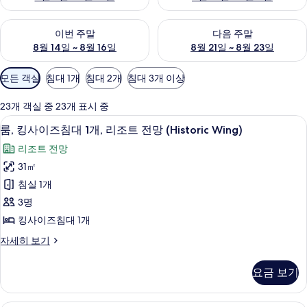
이번 주말 예약 가능 여부 확인, 8월 14일 ~ 8월 16일
다음 주말 예약 가능 여부 확인, 8
이번 주말
다음 주말
8월 14일 ~ 8월 16일
8월 21일 ~ 8월 23일
객
모든 객실
침대 1개
침대 2개
침대 3개 이상
실
에
23개 객실 중 23개 표시 중
사
룸, 킹사이즈침대 1개, 리조트 전망 (Hist
룸,
4
룸, 킹사이즈침대 1개, 리조트 전망 (Historic Wing)
용
킹
가
리조트 전망
사
능
31㎡
이
한
침실 1개
즈
필
3명
터
침
킹사이즈침대 1개
대
룸,
자세히 보기
1
킹
개,
사
요금 보기
이
리
즈
조
침
룸, 더블침대 2개, 리조트 전망 (Histori