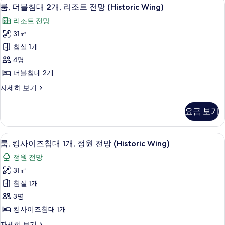
룸,
4
대
트
룸, 더블침대 2개, 리조트 전망 (Historic Wing)
더
1
전
리조트 전망
개,
블
망
리
31㎡
침
조
(Historic
침실 1개
트
대
Wing)
전
4명
2
사
망
더블침대 2개
(Historic
개,
진
Wing)
룸,
자세히 보기
리
모
자
더
조
세
블
두
요금 보기
히
침
트
보
보
대
전
기
2
기
저자극성 침구, 오리/거위털 이불, 객실 
룸,
5
개,
망
룸, 킹사이즈침대 1개, 정원 전망 (Historic Wing)
킹
리
(Historic
정원 전망
조
사
Wing)
트
31㎡
이
전
사
침실 1개
망
즈
진
(Historic
3명
침
모
Wing)
킹사이즈침대 1개
자
대
두
세
룸,
자세히 보기