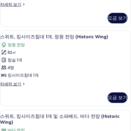
망
원
디
자세히 보기
진
전
럭
(Historic
모
망
스
Wing)
요금 보기
(Historic
룸
두
사
Wing)
(Historic
보
자
Wing)
진
저자극성 침구, 오리/거위털 이불, 객실 
스
세
기
6
자
스위트, 킹사이즈침대 1개, 정원 전망 (Historic Wing)
모
히
위
세
정원 전망
보
두
히
트,
기
보
82㎡
보
킹
기
침실 1개
기
사
4명
이
킹사이즈침대 1개
즈
스
자세히 보기
침
위
대
트,
요금 보기
킹
1
사
개,
이
스위트, 킹사이즈침대 1개 및 소파베드, 바다 
스
6
즈
정
스위트, 킹사이즈침대 1개 및 소파베드, 바다 전망 (Historic
위
침
Wing)
원
대
트,
바다 전망