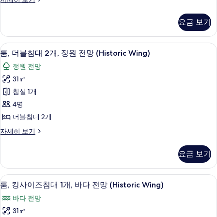
1
보
히
킹
개,
보
사
기
요금 보기
기
이
정
즈
원
침
룸, 더블침대 2개, 정원 전망 (Historic
룸,
5
대
전
룸, 더블침대 2개, 정원 전망 (Historic Wing)
더
1
망
정원 전망
개,
블
(Historic
정
31㎡
침
원
Wing)
침실 1개
전
대
사
망
4명
2
진
(Historic
더블침대 2개
Wing)
개,
모
자
룸,
자세히 보기
정
두
세
더
원
히
블
보
요금 보기
보
침
전
기
기
대
망
2
저자극성 침구, 오리/거위털 이불, 객실 
룸,
5
개,
(Historic
룸, 킹사이즈침대 1개, 바다 전망 (Historic Wing)
킹
정
Wing)
바다 전망
원
사
사
전
31㎡