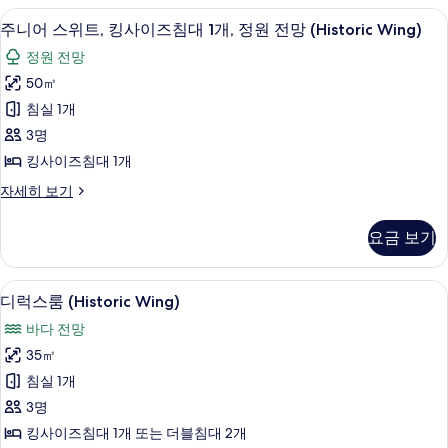
망
2
주니어 스위트, 킹사이즈침대 1개, 정원 전망 
주
5
개,
(Historic
주니어 스위트, 킹사이즈침대 1개, 정원 전망 (Historic Wing)
니
바
Wing)
정원 전망
다
어
사
전
50㎡
스
망
진
침실 1개
(Historic
위
모
Wing)
3명
트,
두
자
킹사이즈침대 1개
세
킹
보
히
주
자세히 보기
사
기
보
니
기
이
어
요금 보기
스
즈
위
침
트,
디럭스룸 (Historic Wing) | 저자극성
디
6
킹
디럭스룸 (Historic Wing)
대
럭
사
1
바다 전망
이
스
개,
즈
35㎡
룸
침
정
침실 1개
대
(Historic
원
1
3명
Wing)
개,
전
킹사이즈침대 1개 또는 더블침대 2개
사
정