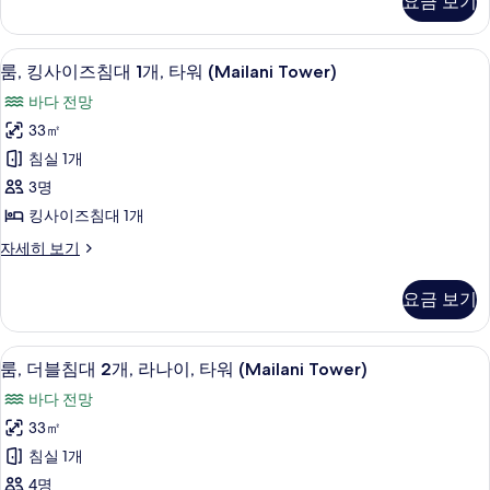
요금 보기
(Historic
전
킹
1
망
사
Wing)
개
(Historic
이
사
저자극성 침구, 오리/거위털 이불, 객실 
룸,
Wing)
6
즈
및
룸, 킹사이즈침대 1개, 타워 (Mailani Tower)
진
자
킹
침
소
바다 전망
세
대
모
사
히
파
1
33㎡
두
이
보
개
베
침실 1개
기
및
보
즈
드
소
3명
기
침
파
(Prestige
킹사이즈침대 1개
베
대
Suite)
드
룸,
자세히 보기
1
사
(Prestige
킹
개,
Suite)
사
진
요금 보기
자
이
타
모
세
즈
워
히
침
두
룸, 더블침대 2개, 라나이, 타워 (Mailan
룸,
보
6
대
(Mailani
룸, 더블침대 2개, 라나이, 타워 (Mailani Tower)
보
기
더
1
Tower)
바다 전망
기
개,
블
사
타
33㎡
침
워
진
침실 1개
(Mailani
대
모
Tower)
4명