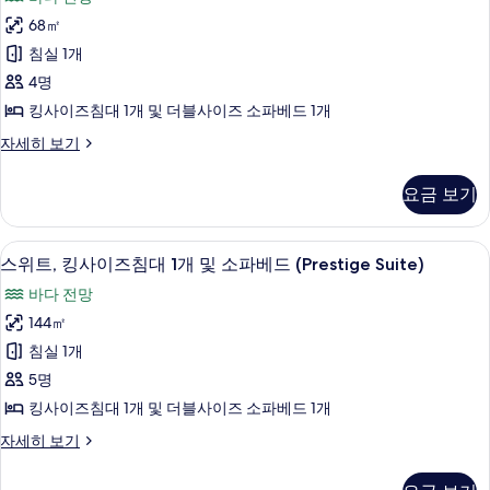
전
1
킹
개,
68㎡
망
정
사
침실 1개
(Historic
원
이
전
Wing)
4명
망
즈
사
킹사이즈침대 1개 및 더블사이즈 소파베드 1개
(Historic
침
진
Wing)
스
자세히 보기
자
대
위
모
세
트,
1
두
요금 보기
히
킹
개
보
보
사
기
및
이
기
스위트, 킹사이즈침대 1개 및 소파베드 (Pres
스
11
즈
스위트, 킹사이즈침대 1개 및 소파베드 (Prestige Suite)
소
위
침
바다 전망
파
대
트,
1
144㎡
베
킹
개
침실 1개
드,
및
사
소
5명
바
이
파
킹사이즈침대 1개 및 더블사이즈 소파베드 1개
다
베
즈
드,
전
스
자세히 보기
침
바
위
망
다
대
트,