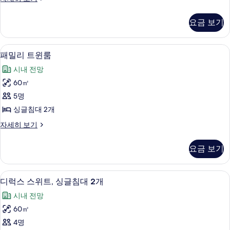
룸
리
사
미
요금 보기
엄
진
트
모
윈
패밀리 트윈룸 | 객실 내 금고, 암막 커튼
패
7
룸
패밀리 트윈룸
두
밀
자
보
시내 전망
세
리
히
기
60㎡
트
보
5명
기
윈
싱글침대 2개
룸
패
자세히 보기
사
밀
진
리
요금 보기
트
모
윈
두
룸
디럭스 스위트, 싱글침대 2개 | 객실 내 
디
8
자
디럭스 스위트, 싱글침대 2개
보
럭
세
기
시내 전망
히
스
보
60㎡
스
기
4명
위