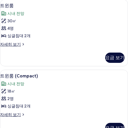
객실 내 금고, 암막 커튼, 방음 설비, 무
트
7
지
트윈룸
모
윈
원
두
시내 전망
자
룸
세
보
30㎡
사
히
기
4명
보
진
기
싱글침대 2개
모
트
자세히 보기
두
윈
보
룸
요금 보기
자
기
세
히
트윈룸 (Compact) | 객실 내 금고, 암
트
6
보
트윈룸 (Compact)
윈
기
시내 전망
룸
18㎡
(Compact)
2명
사
싱글침대 2개
진
트
자세히 보기
모
윈
두
룸
요금 보기