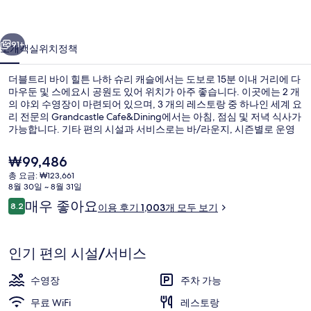
힐
이전
다음
튼
91+
소개
객실
위치
정책
나
더블트리 바이 힐튼 나하 슈리 캐슬에서는 도보로 15분 이내 거리에 다
하
마우둔 및 스에요시 공원도 있어 위치가 아주 좋습니다. 이곳에는 2 개
의 야외 수영장이 마련되어 있으며, 3 개의 레스토랑 중 하나인 세계 요
슈
리 전문의 Grandcastle Cafe&Dining에서는 아침, 점심 및 저녁 식사가
리
가능합니다. 기타 편의 시설과 서비스로는 바/라운지, 시즌별로 운영
되는 야외 수영장, 어린이 수영장 등이 마련되어 있습니다. 많은 분들
캐
이 이곳의 전반적인 숙박 시설 상태에 대단히 만족하셨어요. 이 숙박
현
₩99,486
시설은 대중 교통편을 이용하기가 편리해요. 사립병원앞 역의 경우 12
재
슬
총 요금: ₩123,661
분만 걸으면 갈 수 있고 기보 역도 14분 거리에 있어요.
가
8월 30일 ~ 8월 31일
바(숙박 시설 내)
의
격
이
매우 좋아요
8.2
이용 후기 1,003개 모두 보기
은
10점 만점 중 8.2점.
사
용
₩99,486
후
진
기
인기 편의 시설/서비스
갤
수영장
주차 가능
러
무료 WiFi
레스토랑
리