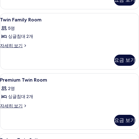
(Compact)
보
자
기
세
Twin
객실 내 금고, 암막 커튼, 방음 설비, 무
8
히
Twin Family Room
Family
보
5명
기
Room
싱글침대 2개
사
진
Twin
자세히 보기
Family
모
Room
요금 보기
두
자
세
보
히
Premium
객실 내 금고, 암막 커튼, 방음 설비, 무
기
5
보
Premium Twin Room
Twin
기
2명
Room
싱글침대 2개
사
진
Premium
자세히 보기
Twin
모
Room
요금 보기
두
자
세
보
히
Deluxe
객실 내 금고, 암막 커튼, 방음 설비, 무
기
6
보