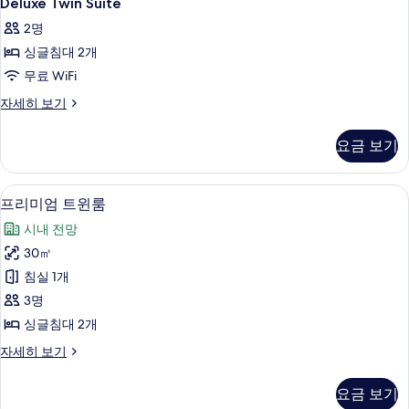
Deluxe Twin Suite
Twin
기
2명
Suite
싱글침대 2개
사
무료 WiFi
진
모
Deluxe
자세히 보기
Twin
두
Suite
요금 보기
보
자
세
기
히
프리미엄 트윈룸 | 객실 내 금고, 암막 커
프
5
보
프리미엄 트윈룸
리
기
시내 전망
미
30㎡
엄
침실 1개
트
3명
윈
싱글침대 2개
룸
프
자세히 보기
사
리
진
미
요금 보기
엄
모