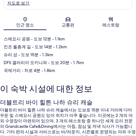
지도로 보기
지도
인근 명소
교통편
레스토랑
스에요시 공원
- 도보 12분
- 1.1km
킨조 돌층계 길
- 도보 14분
- 1.2km
슈리 성
- 도보 15분
- 1.3km
DFS 갤러리아 오키나와
- 도보 20분
- 1.7km
국제거리
- 차로 4분
- 1.8km
이 숙박 시설에 대한 정보
더블트리 바이 힐튼 나하 슈리 캐슬
더블트리 바이 힐튼 나하 슈리 캐슬에서는 도보로 15분 이내 거리에 다마
우둔 및 스에요시 공원도 있어 위치가 아주 좋습니다. 이곳에는 2 개의 야
외 수영장이 마련되어 있으며, 3 개의 레스토랑 중 하나인 세계 요리 전문
의 Grandcastle Cafe&Dining에서는 아침, 점심 및 저녁 식사가 가능합니
다. 기타 편의 시설과 서비스로는 바/라운지, 시즌별로 운영되는 야외 수영