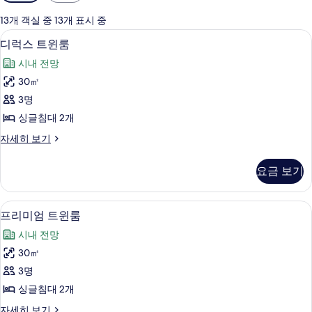
실
에
13개 객실 중 13개 표시 중
사
디럭스 트윈룸 | 객실 내 금고, 암막 커튼
디
6
디럭스 트윈룸
용
럭
가
시내 전망
스
능
30㎡
트
한
3명
윈
필
싱글침대 2개
터
룸
디
자세히 보기
사
럭
진
스
요금 보기
트
모
윈
두
룸
프리미엄 트윈룸 | 객실 내 금고, 암막 커
프
7
자
프리미엄 트윈룸
보
리
세
기
시내 전망
히
미
보
30㎡
엄
기
3명
트
싱글침대 2개
윈
프
자세히 보기