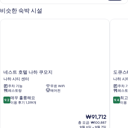
트
두
윈
비슷한 숙박 시설
룸
보
자
네스트 호텔 나하 쿠모지
도큐스테
기
세
히
보
기
네
도
네스트 호텔 나하 쿠모지
도큐스
스
큐
나하 시티 센터
나하 시
트
스
주차 가능
무료 WiFi
주차 
호
테
레스토랑
에어컨
레스토
텔
이
나
오
10
10
매우 훌륭해요
최고
9.2
9.4
하
키
점
점
이용 후기 1,319개
이용 
쿠
나
만
만
모
와
점
점
현
₩91,712
지
나
중
중
재
나
총 요금: ₩100,887
하
9.2
9.4
요
9월 6일 ~ 9월 7일