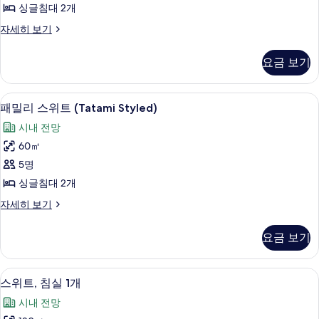
싱글침대 2개
트,
디
자세히 보기
싱
럭
글
스
요금 보기
스
침
위
대
트,
패밀리 스위트 (Tatami Styled) | 객
패
7
싱
패밀리 스위트 (Tatami Styled)
2
밀
글
개
시내 전망
침
리
사
대
60㎡
스
2
진
5명
개
위
모
자
싱글침대 2개
트
세
두
패
자세히 보기
히
(Tatami
밀
보
보
Styled)
리
기
기
요금 보기
스
사
위
진
트
스위트, 침실 1개 | 객실 내 금고, 암막 
스
모
8
(Tatami
스위트, 침실 1개
위
Styled)
두
시내 전망
자
트,
보
세