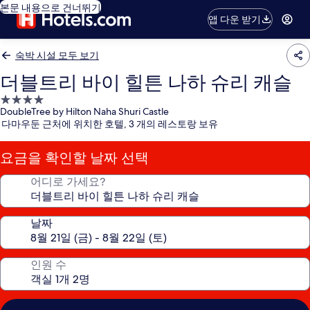
본문 내용으로 건너뛰기
앱 다운 받기
숙박 시설 모두 보기
더블트리 바이 힐튼 나하 슈리 캐슬
4.0
DoubleTree by Hilton Naha Shuri Castle
성
다마우둔 근처에 위치한 호텔, 3 개의 레스토랑 보유
급
숙
요금을 확인할 날짜 선택
박
시
어디로 가세요?
설
날짜
인원 수