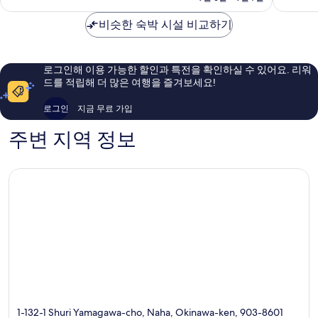
하
나
점,
점,
금
시
하
매
최
₩91,712
비슷한 숙박 시설 비교하기
티
시
우
고
센
티
훌
예
터
센
륭
요,
터
해
이
로그인해 이용 가능한 할인과 특전을 확인하실 수 있어요. 리워
요,
용
드를 적립해 더 많은 여행을 즐겨보세요!
이
후
용
기
로그인
지금 무료 가입
후
1,227
기
개
주변 지역 정보
1,319
개
1-132-1 Shuri Yamagawa-cho, Naha, Okinawa-ken, 903-8601