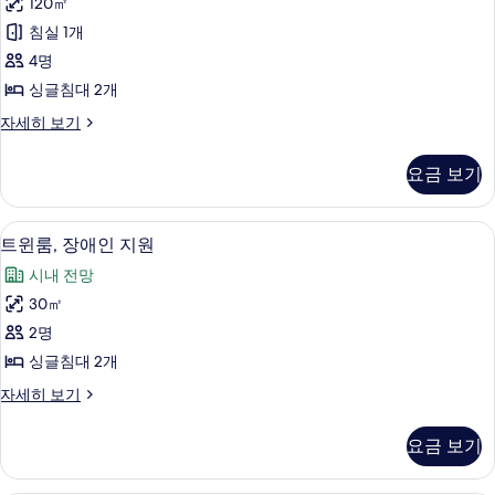
120㎡
침
히
기
침실 1개
보
실
기
4명
1
싱글침대 2개
개
스
자세히 보기
사
위
진
트,
요금 보기
침
모
실
두
1
트윈룸, 장애인 지원 | 객실 내 금고, 암
트
5
개
보
트윈룸, 장애인 지원
윈
자
기
시내 전망
세
룸,
히
30㎡
장
보
2명
기
애
싱글침대 2개
인
트
자세히 보기
지
윈
원
룸,
요금 보기
장
사
애
진
인