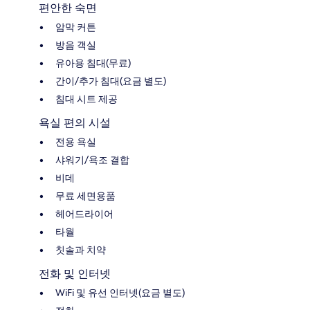
편안한 숙면
암막 커튼
방음 객실
유아용 침대(무료)
간이/추가 침대(요금 별도)
침대 시트 제공
욕실 편의 시설
전용 욕실
샤워기/욕조 결합
비데
무료 세면용품
헤어드라이어
타월
칫솔과 치약
전화 및 인터넷
WiFi 및 유선 인터넷(요금 별도)