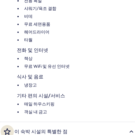
전용 욕실
샤워기/욕조 결합
비데
무료 세면용품
헤어드라이어
타월
전화 및 인터넷
책상
무료 WiFi 및 유선 인터넷
식사 및 음료
냉장고
기타 편의 시설/서비스
매일 하우스키핑
객실 내 금고
이 숙박 시설의 특별한 점