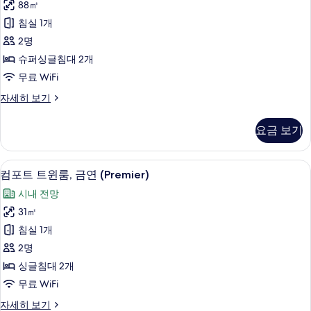
기
88㎡
사
침실 1개
진
2명
모
슈퍼싱글침대 2개
두
무료 WiFi
보
스
자세히 보기
기
위
트
요금 보기
자
세
히
컴포트 트윈룸, 금연 (Premier) | 객실
컴
4
보
컴포트 트윈룸, 금연 (Premier)
포
기
시내 전망
트
31㎡
트
침실 1개
윈
2명
룸,
싱글침대 2개
금
무료 WiFi
연
컴
자세히 보기