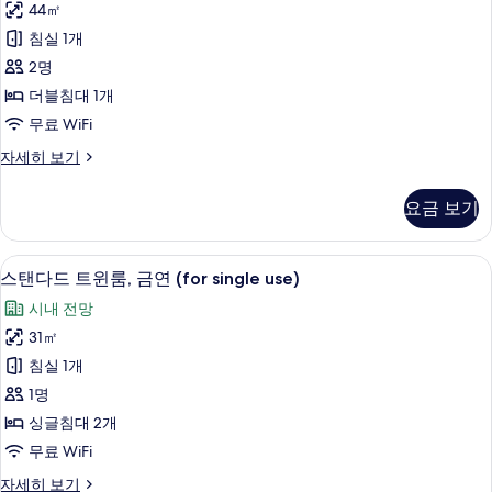
기
44㎡
엄
침실 1개
더
2명
블
더블침대 1개
룸,
무료 WiFi
금
프
자세히 보기
연,
리
코
미
요금 보기
엄
너
더
(Comfort
블
객실에서 보이는 전망
스
2
룸,
Floor)
스탠다드 트윈룸, 금연 (for single use)
탠
금
사
시내 전망
연,
다
진
코
31㎡
드
너
모
침실 1개
(Comfort
트
두
Floor)
1명
윈
자
보
싱글침대 2개
세
룸,
기
무료 WiFi
히
금
보
스
자세히 보기
기