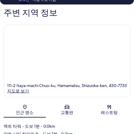
시
기
983
구
671
개
주변 지역 정보
개
111-2 Itaya-machi Chuo-ku, Hamamatsu, Shizuoka-ken, 430-7733
지도로 보기
지도
인근 명소
교통편
레스토랑
액트 타워
- 도보 1분
- 0.0km
악트 시티 하마마츠
- 도보 1분
- 0.2km