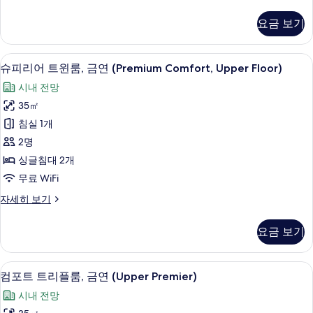
포
Upper
트
요금 보기
Floor)
트
윈
사
룸,
객실에서 보이는 전망
슈
진
7
금
슈피리어 트윈룸, 금연 (Premium Comfort, Upper Floor)
피
연
모
시내 전망
(Premier,
리
두
Upper
35㎡
어
Floor)
보
침실 1개
자
트
기
세
2명
윈
히
싱글침대 2개
보
룸,
무료 WiFi
기
금
슈
자세히 보기
연
피
(Premium
리
요금 보기
어
Comfort,
트
Upper
윈
컴포트 트리플룸, 금연 (Upper Premie
컴
Floor)
6
룸,
컴포트 트리플룸, 금연 (Upper Premier)
포
금
사
시내 전망
연
트
진
(Premium