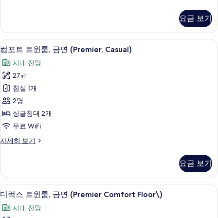
(Premier)
포
사
트
요금 보기
트
진
윈
모
룸,
컴포트 트윈룸, 금연 (Premier, Casua
컴
4
금
두
컴포트 트윈룸, 금연 (Premier, Casual)
포
연
보
시내 전망
(Premier)
트
기
자
27㎡
트
세
침실 1개
히
윈
보
2명
룸,
기
싱글침대 2개
금
무료 WiFi
연
컴
자세히 보기
(Premier,
포
Casual)
트
요금 보기
트
사
윈
진
룸,
객실 내 금고, 책상, 방음 설비, 다리미
디
모
8
금
디럭스 트윈룸, 금연 (Premier Comfort Floor\)
럭
연
두
시내 전망
(Premier,
스