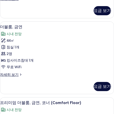
사
럭
진
스
요금 보기
트
모
윈
두
룸,
객실 내 금고, 책상, 방음 설비, 다리미
더
6
금
더블룸, 금연
보
블
연
기
시내 전망
자
룸,
세
44㎡
금
히
침실 1개
보
연
기
2명
사
킹사이즈침대 1개
진
무료 WiFi
모
더
자세히 보기
두
블
보
룸,
요금 보기
금
기
연
자
프리미엄 더블룸, 금연, 코너 (Comfort 
프
6
세
프리미엄 더블룸, 금연, 코너 (Comfort Floor)
리
히
시내 전망
보
미