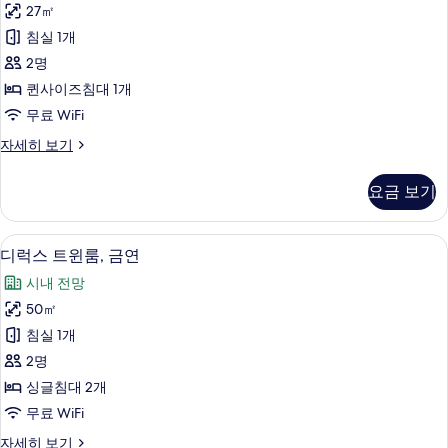
보
27㎡
드
기
침실 1개
더
2명
블
퀸사이즈침대 1개
룸,
무료 WiFi
금
스
자세히 보기
연
탠
사
다
요금 보기
드
진
더
모
블
객실 내 금고, 책상, 방음 설비, 다리미
디
4
룸,
디럭스 트윈룸, 금연
두
럭
금
보
시내 전망
연
스
자
기
50㎡
트
세
침실 1개
히
윈
보
2명
룸,
기
싱글침대 2개
금
무료 WiFi
연
디
자세히 보기