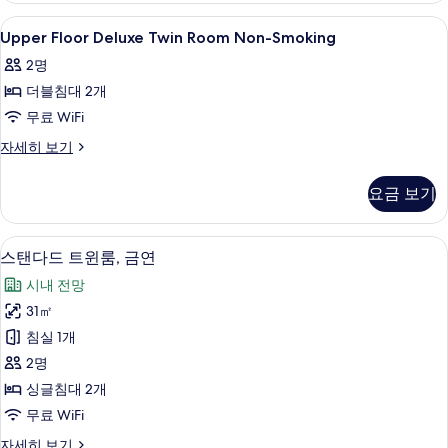
Non-
모
Upper
객실 내 금고, 책상, 방음 설비, 다리미
9
Smoking
Upper Floor Deluxe Twin Room Non-Smoking
두
Floor
자
2명
보
세
Deluxe
히
더블침대 2개
Twin
기
보
Room
무료 WiFi
기
Non-
Upper
자세히 보기
Smoking
Floor
Deluxe
사
요금 보기
Twin
진
Room
Non-
모
객실에서 보이는 전망
스
2
Smoking
스탠다드 트윈룸, 금연
두
탠
자
시내 전망
보
세
다
히
31㎡
기
드
보
침실 1개
기
트
2명
윈
싱글침대 2개
룸,
무료 WiFi
금
스
자세히 보기