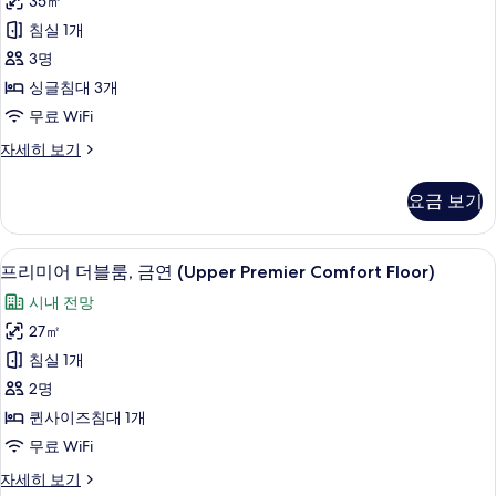
35㎡
트
모
Comfort,
침실 1개
Upper
리
두
Floor)
3명
플
보
자
싱글침대 3개
세
룸,
기
무료 WiFi
히
금
보
컴
자세히 보기
기
연
포
(Upper
트
요금 보기
트
Premier)
리
사
플
프리미어 더블룸, 금연 (Upper Premier
프
진
7
룸,
프리미어 더블룸, 금연 (Upper Premier Comfort Floor)
리
금
모
시내 전망
연
미
두
(Upper
27㎡
어
Premier)
보
침실 1개
자
더
기
세
2명
블
히
퀸사이즈침대 1개
보
룸,
무료 WiFi
기
금
프
자세히 보기
연