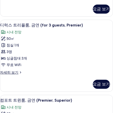
포
(Premier)
트
요금 보기
트
사
리
진
플
디럭스 트리플룸, 금연 (for 3 guests, 
디
9
룸,
모
디럭스 트리플룸, 금연 (for 3 guests, Premier)
럭
금
두
시내 전망
연
스
보
(Premier)
50㎡
트
자
기
침실 1개
세
리
히
3명
플
보
싱글침대 3개
기
룸,
무료 WiFi
금
디
자세히 보기
연
럭
(for
스
요금 보기
트
3
리
guests,
플
컴포트 트윈룸, 금연 (Premier, Super
컴
Premier)
4
룸,
컴포트 트윈룸, 금연 (Premier, Superior)
포
금
사
시내 전망
연
트
진
(for