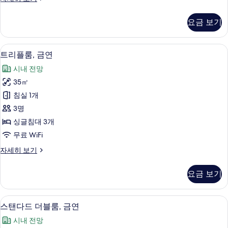
연
탠
사
다
요금 보기
드
진
트
모
윈
객실 내 금고, 책상, 방음 설비, 다리미
트
3
룸,
트리플룸, 금연
두
리
금
보
시내 전망
연
플
자
기
35㎡
룸,
세
침실 1개
히
금
보
3명
연
기
싱글침대 3개
사
무료 WiFi
진
트
자세히 보기
모
리
두
플
요금 보기
룸,
보
금
기
연
객실에서 보이는 전망
스
2
자
스탠다드 더블룸, 금연
탠
세
시내 전망
히
다