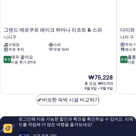
진
36F)
자
모
세
두
히
보
보
그
다
그랜드 메르쿠르 레이크 하마나 리조트 & 스파
다이와
기
기
랜
이
니시구
나카 구
드
와
수영장
스파
주차 
메
로
무료 주차
무료 WiFi
레스토
르
이
쿠
넷
10
10
매우 좋아요
훌륭
8.0
8.8
르
호
점
점
이용 후기 671개
이용 
레
텔
만
만
이
하
점
점
현
₩75,228
크
마
중
중
재
하
총 요금: ₩93,703
마
8.0
8.8
요
9월 8일 ~ 9월 9일
마
츠
점,
점,
금
나
나
매
훌
₩75,228
비슷한 숙박 시설 비교하기
리
카
우
륭
조
구
좋
해
트
아
요,
&
요,
이
로그인해 이용 가능한 할인과 특전을 확인하실 수 있어요. 리워
스
이
용
드를 적립해 더 많은 여행을 즐겨보세요!
파
용
후
니
후
기
로그인
지금 무료 가입