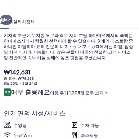
티
이전
다음
호
89+
소개
객실
위치
정책
텔
기차역 부근에 위치한 오쿠라 액트 시티 호텔 하마마쓰에서의 숙박은
하
하마마쓰시에서 탁월한 선택이라 할 수 있습니다. 3 개의 레스토랑 중
하나인 이탈리아 요리 전문의 レストラン フィガロ에서는 아침, 점심
마
및 저녁 식사가 가능합니다. 많은 분들이 이곳의 친절한 고객 서비스
마
및 전반적인 숙박 시설 상태에 높은 평점을 주셨습니다.
쓰
현
₩142,631
재
의
총 요금: ₩178,288
가
8월 23일 ~ 8월 24일
외관
사
격
이
매우 훌륭해요
9.0
이용 후기 1,005개 모두 보기
은
10점 만점 중 9.0점.
진
용
₩142,631
후
갤
기
인기 편의 시설/서비스
러
수영장
주차 가능
리
무료 WiFi
레스토랑