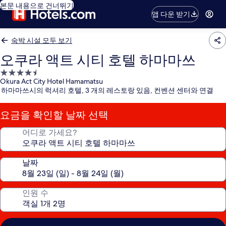
본문 내용으로 건너뛰기
앱 다운 받기
숙박 시설 모두 보기
오쿠라 액트 시티 호텔 하마마쓰
4.5
Okura Act City Hotel Hamamatsu
성
하마마쓰시의 럭셔리 호텔, 3 개의 레스토랑 있음, 컨벤션 센터와 연결
급
숙
요금을 확인할 날짜 선택
박
시
어디로 가세요?
설
날짜
인원 수