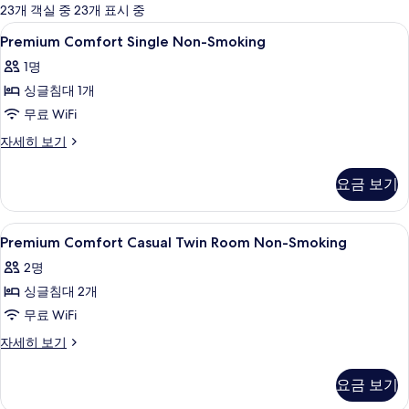
에
23개 객실 중 23개 표시 중
사
Premium
객실 내 금고, 책상, 방음 설비, 다리미
6
Premium Comfort Single Non-Smoking
용
Comfort
가
1명
Single
능
싱글침대 1개
Non-
한
Smoking
무료 WiFi
필
사
Premium
자세히 보기
터
Comfort
진
Single
모
요금 보기
Non-
두
Smoking
자
보
Premium
객실 내 금고, 책상, 방음 설비, 다리미
5
세
Premium Comfort Casual Twin Room Non-Smoking
Comfort
기
히
2명
보
Casual
기
싱글침대 2개
Twin
Room
무료 WiFi
Non-
Premium
자세히 보기
Smoking
Comfort
Casual
사
요금 보기
Twin
진
Room