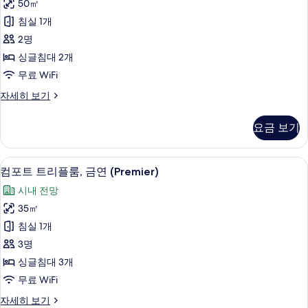
보
Casual)
50㎡
트
자
기
침실 1개
세
윈
히
2명
룸,
보
싱글침대 2개
기
금
무료 WiFi
연
디
자세히 보기
(Premier
럭
Comfort
스
요금 보기
Floor\)
트
윈
사
룸,
컴포트 트리플룸, 금연 (Premier) | 
컴
진
4
금
컴포트 트리플룸, 금연 (Premier)
포
연
모
시내 전망
(Premier
트
두
Comfort
35㎡
트
Floor\)
보
침실 1개
자
리
기
세
3명
플
히
싱글침대 3개
보
룸,
무료 WiFi
기
금
컴
자세히 보기
연