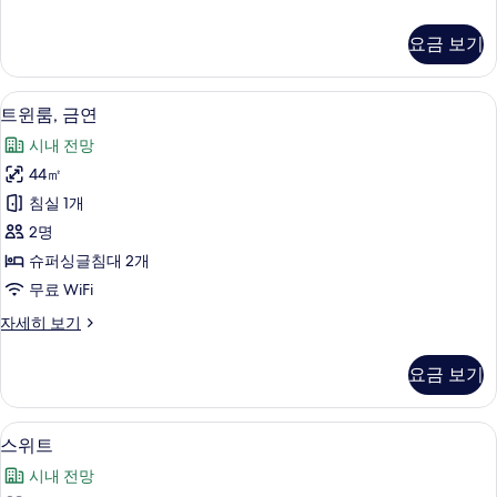
연
탠
(for
다
요금 보기
드
single
트
use)
윈
객실 내 금고, 책상, 방음 설비, 다리미
트
사
4
룸,
트윈룸, 금연
윈
금
진
시내 전망
연
룸,
모
(for
44㎡
금
single
두
침실 1개
use)
연
보
자
2명
사
기
세
슈퍼싱글침대 2개
히
진
무료 WiFi
보
모
기
트
자세히 보기
두
윈
보
룸,
요금 보기
금
기
연
자
스위트 | 객실 내 금고, 책상, 방음 설비
스
6
세
스위트
위
히
시내 전망
보
트