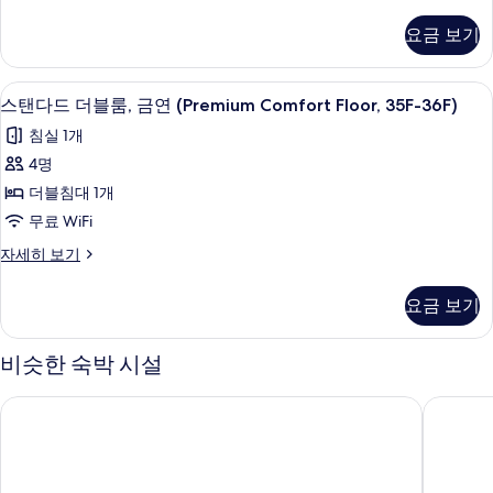
리
(Upper
미
요금 보기
어
Premier
더
Comfort
블
스탠다드 더블룸, 금연 (Premium Comfor
스
Floor)
1
룸,
스탠다드 더블룸, 금연 (Premium Comfort Floor, 35F-36F)
탠
금
사
침실 1개
연
다
진
(Upper
4명
드
모
Premier
더블침대 1개
Comfort
더
두
Floor)
무료 WiFi
블
보
자
스
자세히 보기
세
룸,
기
탠
히
금
다
보
요금 보기
드
기
연
더
(Premium
블
비슷한 숙박 시설
룸,
Comfort
금
Floor,
그랜드 메르쿠르 레이크 하마나 리조트 & 스파
다이와 
연
35F-
(Premium
36F)
Comfort
Floor,
사
35F-