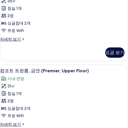
35㎡
트
모
3
침실 1개
guests,
윈
두
Premier)
2명
룸,
보
자
싱글침대 2개
세
금
기
무료 WiFi
히
연
보
컴
자세히 보기
기
(Premier,
포
Superior)
트
요금 보기
트
사
윈
진
룸,
객실에서 보이는 전망
컴
모
7
금
컴포트 트윈룸, 금연 (Premier, Upper Floor)
포
연
두
시내 전망
(Premier,
트
보
Superior)
31㎡
트
자
기
침실 1개
세
윈
히
2명
룸,
보
싱글침대 2개
기
금
무료 WiFi
연
컴
자세히 보기
(Premier,