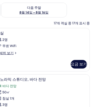
~ 8월 9일
다음 주말 예약 가능 여부 확인, 8월 14일 ~ 8월 16일
다음 주말
8월 14일 ~ 8월 16일
17개 객실 중 17개 표시 중
바 품목, 객실 내 금고
고급 침구, 오리/거위털 이불, 무료 미니바 품목,
객
5
실
실
2명
사
무료 WiFi
진
세히 보기
모
두
요금 보기
보
기
 오리/거위털 이불, 무료 미니바 품목, 객실 내 금고
파노라믹 스튜디오, 바다 전망 | 고급 침구, 오리
파
5
노라믹 스튜디오, 바다 전망
노
바다 전망
라
50㎡
믹
침실 1개
스
3명