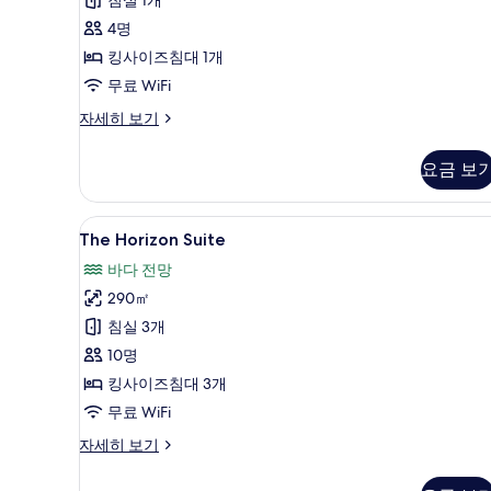
사
진
4명
모
킹사이즈침대 1개
두
무료 WiFi
보
The
자세히 보기
Infinity
기
Blue
요금 보
Suite
자
세
The
고급 침구, 오리/거위털 이불, 무
9
히
The Horizon Suite
Horizon
보
바다 전망
기
Suite
290㎡
사
침실 3개
진
10명
모
킹사이즈침대 3개
두
무료 WiFi
보
기
The
자세히 보기
Horizon
Suite