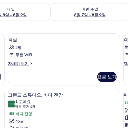
여부 확인, 8월 8일 ~ 8월 9일
이번 주말 예약 가능 여부 확인, 8월 7일 
내일
이번 주말
 8일 ~ 8월 9일
8월 7일 ~ 8월 9일
료 미니바 품목, 객실 내 금고
고급 침구, 오리/거위털 이불, 무료 미니
객
5
객실
객
실
2명
사
무료 WiFi
진
객
객
자세히 보기
자
모
실
실
두
자
자
기
요금 보기
세
세
보
히
히
기
보
보
, 오리/거위털 이불, 무료 미니바 품목, 객실 내 금고
그랜드 스튜디오, 바다 전망 | 고급 침구,
그
5
기
기
그랜드 스튜디오, 바다 전망
파
랜
최고예요
10.0
10.0점 만점 중 10점
드
(이
이용 후기 6개
용
스
바다 전망
후
튜
45㎡
기