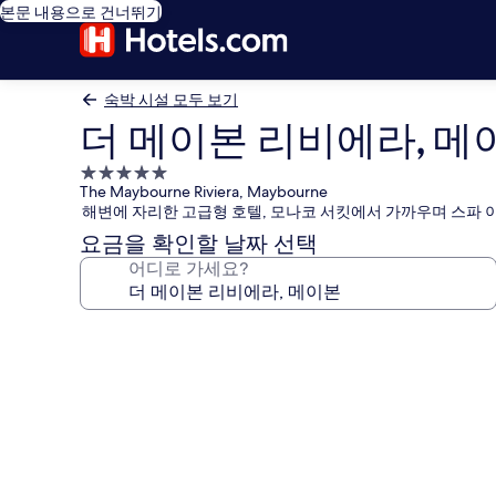
본문 내용으로 건너뛰기
숙박 시설 모두 보기
더 메이본 리비에라, 메
5.0
The Maybourne Riviera, Maybourne
성
해변에 자리한 고급형 호텔, 모나코 서킷에서 가까우며 스파 
급
요금을 확인할 날짜 선택
숙
어디로 가세요?
박
시
설
더
메
이
본
리