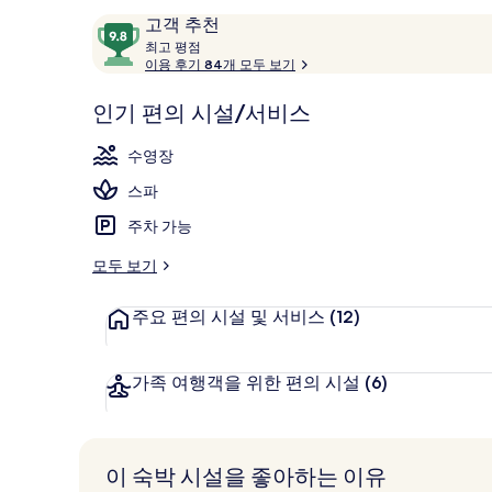
이
10
고객 추천
용
최
점
최고 평점
고
이용 후기 84개 모두 보기
후
만
외관
기
점
평
인기 편의 시설/서비스
중
점
9.8
수영장
점,
고
스파
객
주차 가능
추
천
모두 보기
주요 편의 시설 및 서비스
(12)
가족 여행객을 위한 편의 시설
(6)
이 숙박 시설을 좋아하는 이유