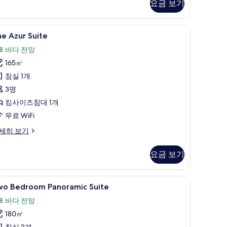
요금 보기
바 품목, 객실 내 금고
he
The Azur Suite | 고급 침구, 오리/거위털 이
5
e Azur Suite
zur
바다 전망
uite
165㎡
사
침실 1개
진
3명
모
킹사이즈침대 1개
두
무료 WiFi
보
기
he
세히 보기
ur
ite
요금 보기
바 품목, 객실 내 금고
wo
고급 침구, 오리/거위털 이불, 무료 미니바 품목,
5
wo Bedroom Panoramic Suite
edroom
바다 전망
anoramic
180㎡
uite
침실 2개