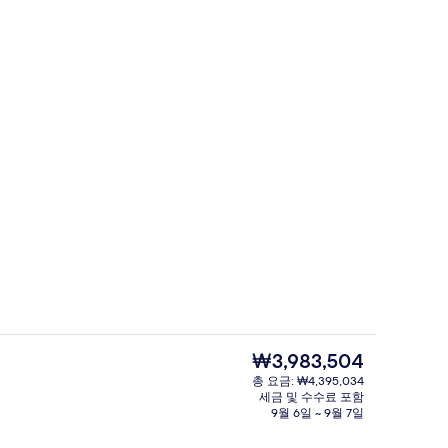
파노라믹 스튜디오, 바다 전망 | 고급 침
상 - 제출자 Pack&Travel
현
₩3,983,504
재
총 요금: ₩4,395,034
가
세금 및 수수료 포함
 전망
외관
격
9월 6일 ~ 9월 7일
은
₩3,983,504