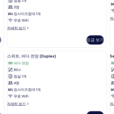
디
침실 1개
6
오,
3명
개)
바
킹사이즈침대 1개
오
파
자
다
무료 WiFi
노
전
라
그
자세히 보기
믹
랜
망
스
드
기
요금 보기
사
튜
스
디
튜
진
오,
디
 침구, 오리/거위털 이불, 무료 미니바 품목, 객실 내 금고
고급 침구, 오리/거위털 이불, 무료 미니
S
스
모
바
5
오,
스위트, 바다 전망 (Duplex)
Se
V
다
위
바
두
바다 전망
전
다
S
트,
보
망
전
80㎡
바
자
기
망
침실 1개
세
자
다
히
세
4명
전
보
히
킹사이즈침대 1개
기
보
망
무료 WiFi
기
(Duplex)
스
Se
자세히 보기
자
사
위
Vi
진
트,
Su