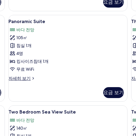
기
요금 보기
바
자
모
다
세
두
전
히
lex) | 고급 침구, 오리/거위털 이불, 무료 미니바 품목, 객실 내 금고
Panoramic
고급 침구, 오리/거위털 이불, 무료 미니
T
5
망
보
보
Panoramic Suite
Th
Suite
A
(Duplex)
기
기
바다 전망
자
S
사
세
105㎡
진
히
침실 1개
모
보
기
4명
두
킹사이즈침대 1개
보
무료 WiFi
기
Panoramic
T
자세히 보기
자
Suite
Az
자
Su
기
요금 보기
세
자
히
세
보
히
 | 고급 침구, 오리/거위털 이불, 무료 미니바 품목, 객실 내 금고
Two
고급 침구, 오리/거위털 이불, 무료 미니
T
6
기
보
Two Bedroom Sea View Suite
T
Bedroom
B
기
바다 전망
Sea
P
140㎡
View
S
침실 1개