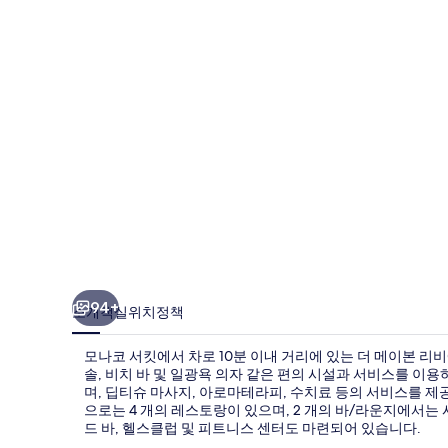
비
에
라,
메
이
본
의
사
진
갤
94+
소개
객실
위치
정책
러
모나코 서킷에서 차로 10분 이내 거리에 있는 더 메이본 리
리
솔, 비치 바 및 일광욕 의자 같은 편의 시설과 서비스를 이
며, 딥티슈 마사지, 아로마테라피, 수치료 등의 서비스를 제
으로는 4 개의 레스토랑이 있으며, 2 개의 바/라운지에서는
드 바, 헬스클럽 및 피트니스 센터도 마련되어 있습니다.