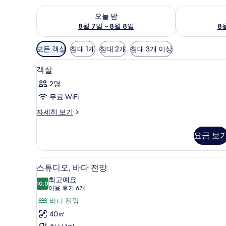
오늘 밤 예약 가능 여부 확인, 8월 7일 ~ 8월 8일
내일 예약 가능 
오늘 밤
8월 7일 ~ 8월 8일
8월
객
모든 객실
침대 1개
침대 2개
침대 3개 이상
실
고급 침구, 오리/거위털 이불, 무
객
에
4
객실
실
사
2명
용
사
무료 WiFi
가
진
능
객
자세히 보기
모
실
한
두
자
필
요금 보
세
보
터
히
기
보
스튜디오, 바다 전망 | 고급 침구
스
5
기
스튜디오, 바다 전망
튜
최고예요
10.0
10.0점 만점 중 10점
디
(이
이용 후기 6개
용
오,
바다 전망
후
바
40㎡
기