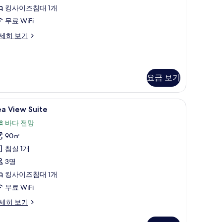
튜
킹사이즈침대 1개
디
무료 WiFi
,
세히 보기
바
다
전
요금 보기
망
사
바 품목, 객실 내 금고
ea
고급 침구, 오리/거위털 이불, 무료 미니바 품목,
진
7
a View Suite
iew
모
바다 전망
uite
두
90㎡
사
보
침실 1개
진
기
3명
모
킹사이즈침대 1개
두
무료 WiFi
보
기
a
세히 보기
ew
ite