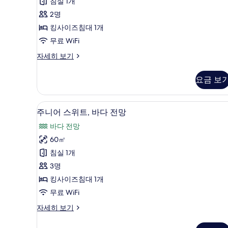
다
침실 1개
6
전
2명
개)
망
킹사이즈침대 1개
사
무료 WiFi
진
스
자세히 보기
튜
모
디
요금 보
두
오,
바
보
다
주니어 스위트, 바다 전망 | 고급
주
기
5
전
주니어 스위트, 바다 전망
니
망
바다 전망
자
어
세
60㎡
스
히
침실 1개
보
위
기
3명
트,
킹사이즈침대 1개
바
무료 WiFi
다
주
자세히 보기
전
니
망
어