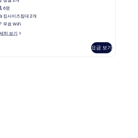
사
진
6명
모
킹사이즈침대 2개
두
무료 WiFi
보
wo
세히 보기
edroom
기
noramic
요금 보기
ite
거위털 이불, 무료 미니바 품목, 객실 내 금고