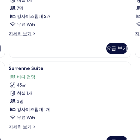
Suite
사
7명
진
킹사이즈침대 2개
모
무료 WiFi
두
Two
T
자세히 보기
자
Bedroom
B
보
Sea
Pa
기
기
요금 보기
View
Su
Suite
자
자
세
료 미니바 품목, 객실 내 금고
Surrenne
Surrenne Suite | 고급 침구, 오리/
6
세
히
Surrenne Suite
Suite
히
보
바다 전망
보
기
사
기
45㎡
진
침실 1개
모
3명
두
킹사이즈침대 1개
보
무료 WiFi
기
Surrenne
자세히 보기
Suite
자