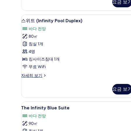
요금 보
스
사
위
진
트,
스위트 (Infinity Pool Dup
스
5
바
스위트 (Infinity Pool Duplex)
모
위
다
두
바다 전망
전
트
망
보
80㎡
(Infinity
자
기
침실 1개
세
Pool
히
4명
Duplex)
보
킹사이즈침대 1개
사
기
무료 WiFi
진
모
스
자세히 보기
위
두
트
요금 보
보
(Infinity
Pool
기
Duplex)
The
The Infinity Blue Suite
6
자
The Infinity Blue Suite
Infinity
세
바다 전망
히
Blue
보
90㎡
Suite
기
침실 1개