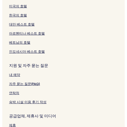
t
링
페
l
는
를
지
e
지
r
n
t
r
o
i
미국의 호텔
r
크
이
l
링
여
를
c
를
d
e
s
n
s
l
a
지
i
크
는
여
t
여
e
D
f
e
t
l
한국의 호텔
m
를
n
링
는
a
는
n
o
o
페
e
a
페
여
s
크
링
c
링
s
c
r
이
l
a
대만 베스트 호텔
이
는
b
크
u
크
페
k
m
지
페
t
아르헨티나 베스트 호텔
지
링
y
l
이
l
a
를
이
D
를
크
I
a
지
a
l
여
지
o
베트남의 호텔
여
H
r
를
n
l
는
를
n
는
G
V
여
d
y
링
여
c
인도네시아 베스트 호텔
링
페
i
는
s
M
크
는
a
크
이
e
링
페
e
링
s
지
w
크
이
l
크
t
지원 및 자주 묻는 질문
를
페
지
b
e
내 예약
여
이
를
o
r
는
지
여
u
페
자주 묻는 질문(FAQ)
링
를
는
r
이
크
여
링
n
지
연락처
는
크
e
를
링
C
여
숙박 시설 이용 후기 작성
크
i
는
t
링
공급업체, 제휴사 및 미디어
y
크
S
제휴
t