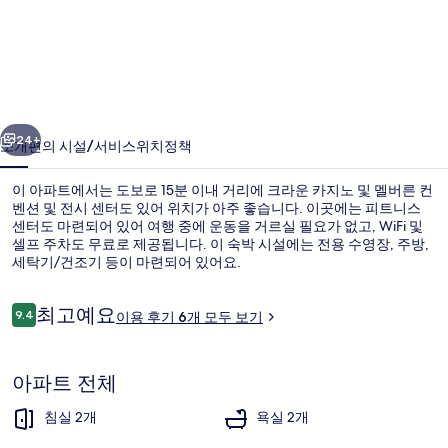
개
숙
소
-
이전
다음
시
24+
소개
편의 시설/서비스
위치
정책
내
이 아파트에서는 도보로 15분 이내 거리에 크라운 카지노 및 멜버른 컨
전
벤션 및 전시 센터도 있어 위치가 아주 좋습니다. 이곳에는 피트니스
망,
센터도 마련되어 있어 여행 중에 운동을 거르실 필요가 없고, WiFi 및
셀프 주차도 무료로 제공됩니다. 이 숙박 시설에는 전용 수영장, 주방,
수
세탁기/건조기 등이 마련되어 있어요.
영
이
최고예요
9.4
이용 후기 6개 모두 보기
장,
10점 만점 중 9.4점.
용
피
후
아파트 (2 Bedrooms) | 2 개의 침실,
기
아파트 전체
트
니
침실 2개
욕실 2개