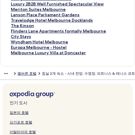
는
이
r
a
M
s
r
i
n
P
e
e
e
R
e
a
L
Luxury 2B2B Well Furnished Spectacular View
링
지
n
r
a
G
d
t
E
r
n
l
H
i
s
r
u
M
Meriton Suites Melbourne
크
를
e
t
r
a
e
y
x
e
t
M
o
t
t
a
x
e
L
Lanson Place Parliament Gardens
여
페
m
v
t
n
2
p
m
r
e
t
z
C
g
u
r
a
T
Travelodge Hotel Melbourne Docklands
는
이
e
e
e
s
b
r
i
i
l
e
-
o
o
r
i
n
r
T
The Kinson
링
지
n
l
w
H
e
e
e
c
b
l
C
l
n
y
t
s
a
h
F
Flinders Lane Apartments formally Melbourne
크
를
t
S
a
o
d
s
r
M
o
-
a
l
A
2
o
o
v
e
l
City Stays
여
s
t
y
t
2
s
M
e
u
H
r
i
p
B
n
n
e
K
i
W
Wyndham Hotel Melbourne
는
b
a
페
e
B
M
e
l
r
o
l
n
a
2
S
P
l
i
n
y
E
Europa Melbourne - Hostel
링
y
d
이
l
a
e
l
b
n
s
t
g
r
B
u
l
o
n
d
n
u
M
Melbourne Luxury Villa at Doncaster
크
C
i
지
M
t
l
b
o
e
t
o
w
t
W
i
a
d
s
e
d
r
e
L
u
를
e
h
b
o
u
S
e
n
o
m
e
t
c
g
o
r
h
o
l
L
m
여
l
A
o
u
r
o
l
,
o
e
l
e
e
e
n
s
a
p
b
멜버른 호텔
침실 2개 숙소 - 시내 전망, 수영장, 피트니스 & 테니스 코트
I
F
는
b
P
u
r
n
u
페
M
d
n
l
s
P
H
페
L
m
a
o
X
r
링
o
T
r
n
e
t
이
e
페
t
F
M
a
o
이
a
H
M
u
페
e
크
u
@
n
e
페
h
지
l
이
s
u
e
r
t
지
n
o
e
r
이
e
r
f
e
페
이
b
를
b
지
b
r
l
l
e
를
e
t
l
n
지
P
n
o
L
이
지
a
여
o
를
y
n
b
i
l
여
A
e
b
e
를
a
e
o
i
지
를
n
는
u
여
C
i
o
a
M
는
p
l
o
L
인기 도시
여
r
페
t
t
를
여
k
링
r
는
L
s
u
m
e
링
a
M
u
u
는
k
이
s
t
여
는
페
크
n
링
L
h
r
e
l
크
r
e
r
x
일본의 호텔
링
i
지
c
l
는
링
이
e
크
I
e
n
n
b
t
l
n
u
싱가포르 호텔
크
n
를
r
e
링
크
지
페
X
d
e
t
o
m
b
e
r
g
여
a
C
크
를
이
페
S
페
G
u
e
o
-
y
이탈리아의 호텔
/
는
y
o
여
지
이
p
이
a
r
n
u
H
V