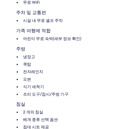
무료 WiFi
주차 및 교통편
시설 내 무료 셀프 주차
가족 여행에 적합
어린이 무료 숙박(세부 정보 확인)
주방
냉장고
쿡탑
전자레인지
오븐
식기 세척기
조리 도구/접시/주방 기구
침실
2 개의 침실
베개 종류 선택 옵션
침대 시트 제공