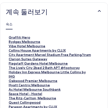
계속 둘러보기
숙소
G
Graffiti Hero
r
R
Rydges Melbourne
a
y
V
Vibe Hotel Melbourne
f
d
i
C
Collins House Apartments by CLLIX
f
g
b
o
C
City Apartment Marvel Stadium Free Parking/tram
i
e
e
l
i
C
Clarion Suites Gateway
t
s
H
l
t
l
F
Flagstaff Gardens Hotel Melbourne
i
M
o
i
y
a
l
T
The Lively City 2bed 2 Bath APT @footscray
H
e
t
n
A
r
a
h
H
Holiday Inn Express Melbourne Little Collins by
e
l
e
s
p
i
g
e
o
IHG
r
b
l
H
a
o
s
L
l
O
Oakwood Premier Melbourne
o
o
M
o
r
n
t
i
i
a
H
Hyatt Centric Melbourne
페
u
e
u
t
S
a
v
d
k
y
A
Ac Hotel Melbourne Southbank
이
r
l
s
m
u
f
e
a
w
a
c
S
Space Hotel - Hostel
지
n
b
e
e
i
f
l
y
o
t
H
p
T
The Ritz-Carlton, Melbourne
를
e
o
A
n
t
G
y
I
o
t
o
a
h
Q
Quest Collingwood
여
페
u
p
t
e
a
C
n
d
C
t
c
e
u
P
Paragon Apartments by CLLIX