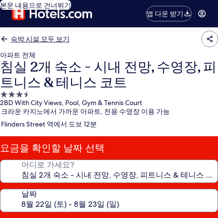
본문 내용으로 건너뛰기
앱 다운 받기
숙박 시설 모두 보기
아파트 전체
침실 2개 숙소 - 시내 전망, 수영장, 피
트니스 & 테니스 코트
3.5
2BD With City Views, Pool, Gym & Tennis Court
성
크라운 카지노에서 가까운 아파트, 전용 수영장 이용 가능
급
Flinders Street 역에서 도보 12분
숙
박
요금을 확인할 날짜 선택
시
설
어디로 가세요?
날짜