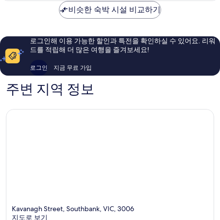
아
비슷한 숙박 시설 비교하기
파
트
먼
트
로그인해 이용 가능한 할인과 특전을 확인하실 수 있어요. 리워
패
드를 적립해 더 많은 여행을 즐겨보세요!
노
라
로그인
지금 무료 가입
마
스
주변 지역 정보
카
이
뷰
펜
트
하
우
스
사
우
스
뱅
크
Kavanagh Street, Southbank, VIC, 3006
지도로 보기