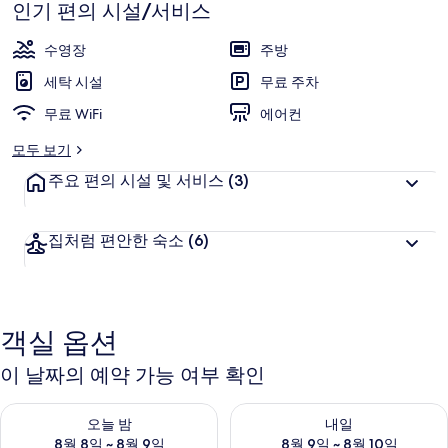
스
인기 편의 시설/서비스
&
수영장
주방
테
세탁 시설
무료 주차
니
무료 WiFi
에어컨
스
모두 보기
코
주요 편의 시설 및 서비스
(3)
트
의
집처럼 편안한 숙소
(6)
사
진
갤
객실 옵션
러
이 날짜의 예약 가능 여부 확인
리
오늘 밤 예약 가능 여부 확인, 8월 8일 ~ 8월 9일
내일 예약 가능 여부 확인, 8월 9
오늘 밤
내일
8월 8일 ~ 8월 9일
8월 9일 ~ 8월 10일