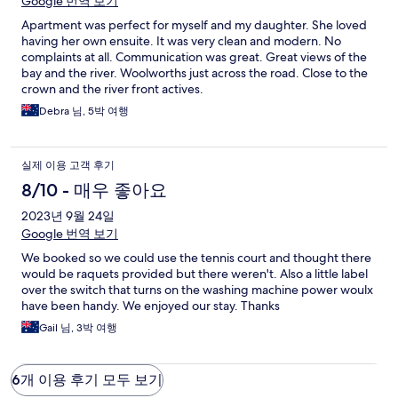
Google 번역 보기
Apartment was perfect for myself and my daughter. She loved
having her own ensuite. It was very clean and modern. No
complaints at all. Communication was great. Great views of the
bay and the river. Woolworths just across the road. Close to the
crown and the river front actives.
Debra 님, 5박 여행
실제 이용 고객 후기
8/10 - 매우 좋아요
2023년 9월 24일
Google 번역 보기
We booked so we could use the tennis court and thought there
would be raquets provided but there weren't. Also a little label
over the switch that turns on the washing machine power woulx
have been handy. We enjoyed our stay. Thanks
Gail 님, 3박 여행
6개 이용 후기 모두 보기