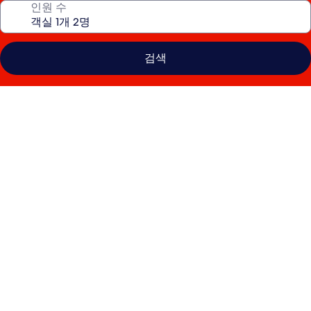
인원 수
검색
침
실
2