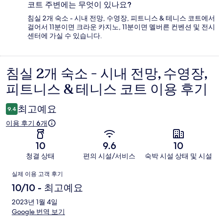
코트 주변에는 무엇이 있나요?
침실 2개 숙소 - 시내 전망, 수영장, 피트니스 & 테니스 코트에서
걸어서 11분이면 크라운 카지노, 11분이면 멜버른 컨벤션 및 전시
센터에 가실 수 있습니다.
침실 2개 숙소 - 시내 전망, 수영장,
이
피트니스 & 테니스 코트 이용 후기
용
후
최고예요
9.4
기
이용 후기 6개
10
9.6
10
청결 상태
편의 시설/서비스
숙박 시설 상태 및 시설
이
실제 이용 고객 후기
용
10/10 - 최고예요
후
2023년 1월 4일
Google 번역 보기
기