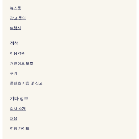
a
뉴스룸
y
s
광고 문의
페
이
여행사
지
를
정책
여
는
이용약관
링
크
개인정보 보호
쿠키
콘텐츠 지침 및 신고
기타 정보
회사 소개
채용
여행 가이드