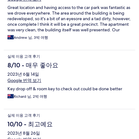
Great location and having access to the car park was fantastic as
we drove everywhere. The area around the building is being
redeveloped, so it's a bit of an eyesore and a tad dirty, however,
once complete I think it will be a great precinct. The apartment
was very clean, the building itself was well presented. Our
rooms were spacious and we (a family of 4) were very
Andrew 님, 3박 여행
comfortable. Overall we had a great time.
실제 이용 고객 후기
8/10 - 매우 좋아요
2023년 6월 14일
Google 번역 보기
Key drop off & room key to check out could be done better
Richard 님, 2박 여행
실제 이용 고객 후기
10/10 - 최고예요
2023년 8월 26일