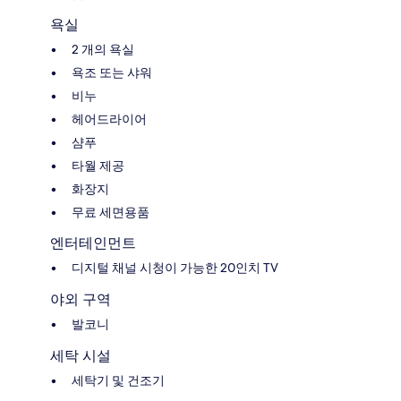
욕실
2 개의 욕실
욕조 또는 샤워
비누
헤어드라이어
샴푸
타월 제공
화장지
무료 세면용품
엔터테인먼트
디지털 채널 시청이 가능한 20인치 TV
야외 구역
발코니
세탁 시설
세탁기 및 건조기