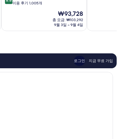
8.8
만
점
포
이용 후기 1,005개
신
점
만
르
에
현
₩93,728
중
점
토
이
재
9.4
중
이
총 요금: ₩103,292
초
요
점,
9월 3일 ~ 9월 4일
8.8
시
금
최
점,
가
₩93,728
고
훌
키
예
륭
지
요,
해
마
이
요,
도
용
이
노
로그인
지금 무료 가입
후
용
구
기
후
스
88
기
쿠
개
1,005
개