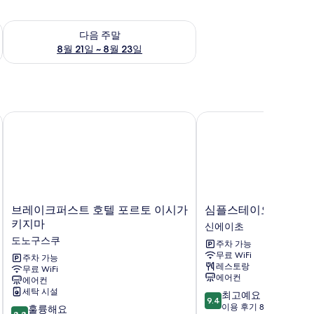
~ 8월 16일
다음 주말 예약 가능 여부 확인, 8월 21일 ~ 8월 23일
다음 주말
8월 21일 ~ 8월 23일
브레이크퍼스트 호텔 포르토 이시가키지마
심플스테이오리히메
브
심
브레이크퍼스트 호텔 포르토 이시가
심플스테이오리히메
레
플
키지마
신에이초
이
스
도노구스쿠
주차 가능
크
테
무료 WiFi
퍼
주차 가능
이
레스토랑
무료 WiFi
스
오
에어컨
에어컨
트
리
세탁 시설
10
최고예요
호
히
9.4
점
이용 후기 88개
10
텔
훌륭해요
메