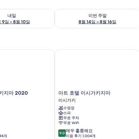
여부 확인, 8월 9일 ~ 8월 10일
이번 주말 예약 가능 여부 확인, 8월 14일 
내일
이번 주말
 9일 ~ 8월 10일
8월 14일 ~ 8월 16일
마 2020
아트 호텔 이시가키지마
아
키지마 2020
아트 호텔 이시가키지마
트
이시가키
호
수영장
텔
스파
이
무료 주차
시
무료 WiFi
가
10
매우 훌륭해요
키
9.0
점
94개
이용 후기 1,004개
지