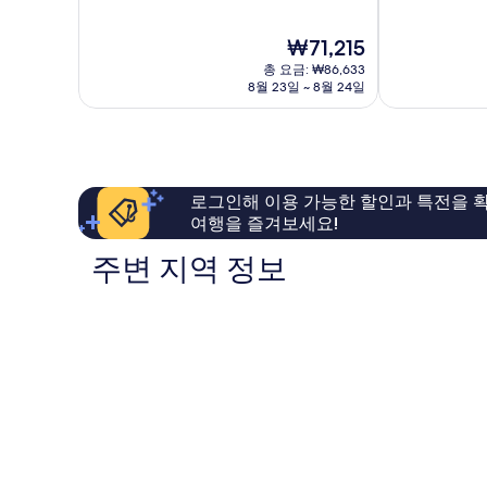
만
만
키
마
점
점
지
에
현
₩71,215
중
중
마
사
재
8.4
8.8
마
총 요금: ₩86,633
토
요
점,
점,
8월 23일 ~ 8월 24일
에
금
매
훌
사
₩71,215
우
륭
토
좋
해
아
요,
요,
이
로그인해 이용 가능한 할인과 특전을 확
이
용
여행을 즐겨보세요!
용
후
후
기
주변 지역 정보
기
294
613
개
개