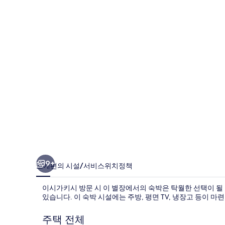
우
스
의
사
진
갤
러
리
9+
소개
편의 시설/서비스
위치
정책
이시가키시 방문 시 이 별장에서의 숙박은 탁월한 선택이 될 
있습니다. 이 숙박 시설에는 주방, 평면 TV, 냉장고 등이 마
주택 전체