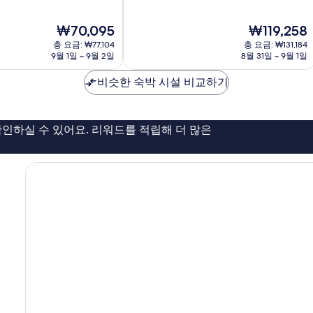
만
마
점
이
현
현
₩70,095
₩119,258
중
시
재
재
9.0
총 요금: ₩77,104
가
총 요금: ₩131,184
요
요
점,
9월 1일 ~ 9월 2일
8월 31일 ~ 9월 1일
키
금
금
매
₩70,095
₩119,258
우
비슷한 숙박 시설 비교하기
훌
륭
해
인하실 수 있어요. 리워드를 적립해 더 많은
요,
이
용
후
기
1,004
개