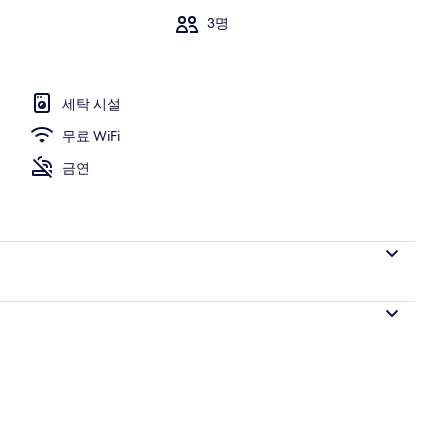
3명
| 거실 공간 | 디지털 채널 시청이 가능한 32인치 평면 TV, TV
세탁 시설
무료 WiFi
금연