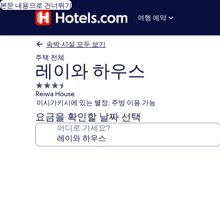
본문 내용으로 건너뛰기
여행 예약
숙박 시설 모두 보기
주택 전체
레이와 하우스
3.5
Reiwa House
성
이시가키시에 있는 별장, 주방 이용 가능
급
요금을 확인할 날짜 선택
숙
어디로 가세요?
박
시
설
레
이
와
하