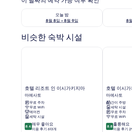
이 날짜의 예약 가능 여부 확인
오늘 밤 예약 가능 여부 확인, 8월 8일 ~ 8월 9일
내일 예약 가능 
오늘 밤
8월 8일 ~ 8월 9일
8월
비슷한 숙박 시설
호텔 리조트 인 이시가키지마
호텔 이시가키지
호
호
호텔 리조트 인 이시가키지마
호텔 이시가
텔
텔
마에사토
마에사토
리
이
무료 주차
간이 주방
조
시
무료 WiFi
세탁 시설
트
가
에어컨
무료 주차
인
키
세탁 시설
무료 WiFi
이
지
10
10
매우 좋아요
훌륭해요
시
마
8.4
8.8
점
점
이용 후기 613개
이용 후기 2
가
2020