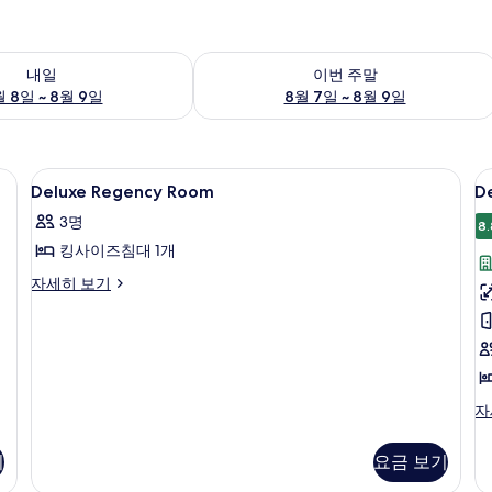
여부 확인, 8월 8일 ~ 8월 9일
이번 주말 예약 가능 여부 확인, 8월 7일 
내일
이번 주말
 8일 ~ 8월 9일
8월 7일 ~ 8월 9일
, 노트북 작업 공간
Deluxe
고급 침구, 미니바, 객실 내 금고, 노트북
D
5
Deluxe Regency Room
D
Regency
R
3명
Room
N
8.
킹사이즈침대 1개
s
사
진
Deluxe
자세히 보기
Regency
모
Room
두
자
세
보
히
기
보
De
자
기
R
N
기
요금 보기
sm
자