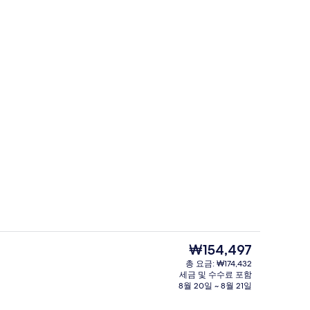
 - 저녁/밤
로비
현
₩154,497
재
총 요금: ₩174,432
가
세금 및 수수료 포함
해변/바다 전망
격
8월 20일 ~ 8월 21일
은
₩154,497