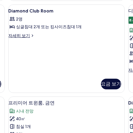
세
, 노트북 작업 공간
Diamond
고급 침구, 미니바, 객실 내 금고, 노트북
4
히
Diamond Club Room
디
Club
보
2명
Room
기
8.
싱글침대 2개 또는 킹사이즈침대 1개
사
진
Diamond
자세히 보기
Club
모
룸
Room
두
자
세
보
히
기
보
디
자
기
럭
스
기
요금 보기
트
윈
룸,
, 노트북 작업 공간
프리미어 트윈룸, 금연 | 고급 침구, 미니
D
프
7
금
프리미어 트윈룸, 금연
D
C
리
연
시내 전망
자
T
미
세
40㎡
N
어
히
S
침실 1개
보
트