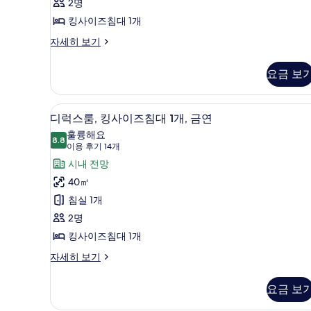
2명
킹
킹사이즈침대 1개
사
프
자세히 보기
이
리
즈
미
요금 보
어
침
룸,
대
킹
디럭스룸, 킹사이즈침대 1개, 금연
디
3
사
디럭스룸, 킹사이즈침대 1개, 금연
1
럭
이
훌륭해요
개,
즈
8.8
8.8점 만점 중 10점
스
(이
이용 후기 14개
금
침
용
룸,
시내 전망
대
연,
후
1
킹
40㎡
수
개,
기
사
침실 1개
금
영
14
연,
이
2명
개)
장
수
즈
킹사이즈침대 1개
영
전
장
침
디
자세히 보기
망
전
럭
대
망
사
스
요금 보
1
자
룸,
진
세
개,
킹