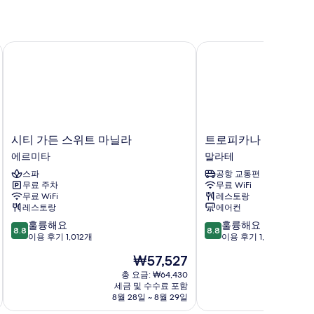
연
Diamond)
시티 가든 스위트 마닐라
트로피카나 스위트
사
진
모
두
iamond)
보
시
트
기
시티 가든 스위트 마닐라
트로피카나 스위트
티
로
에르미타
말라테
가
피
스파
공항 교통편
든
카
무료 주차
무료 WiFi
스
나
무료 WiFi
레스토랑
위
스
레스토랑
에어컨
트
위
10
10
훌륭해요
훌륭해요
마
트
8.8
8.8
점
점
이용 후기 1,012개
이용 후기 1,004개
닐
말
만
만
라
라
현
₩57,527
점
점
에
테
재
중
중
총 요금: ₩64,430
르
요
세금 및 수수료 포함
8.8
8.8
미
금
8월 28일 ~ 8월 29일
8
점,
점,
타
₩57,527
훌
훌