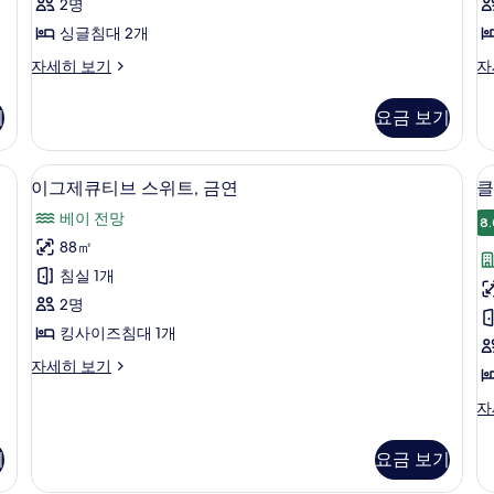
기
2명
윈
싱글침대 2개
룸,
프
D
자세히 보기
자
금
리
Cl
연
미
Tw
기
요금 보기
어
N
사
트
Sm
진
윈
자
 | 고급 침구, 미니바, 객실 내 금고, 노트북 작업 공간
이그제큐티브 스위트, 금연 | 고급 침구,
이
5
룸,
세
이그제큐티브 스위트, 금연
클
모
그
금
히
두
베이 전망
연
보
8.
제
룸
자
기
보
88㎡
큐
세
기
침실 1개
히
티
보
2명
브
기
킹사이즈침대 1개
스
이
자세히 보기
위
그
트,
제
클
자
큐
럽
1
금
티
룸,
개
기
요금 보기
연
브
킹
스
사
사