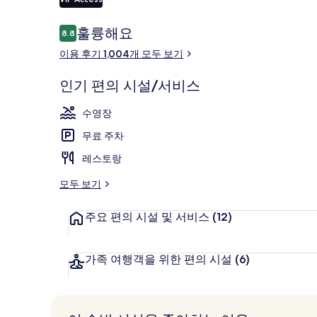
이
훌륭해요
8.8
10점 만점 중 8.8점.
용
야외 수영장,
이용 후기 1,004개 모두 보기
후
기
인기 편의 시설/서비스
수영장
무료 주차
레스토랑
모두 보기
주요 편의 시설 및 서비스
(12)
가족 여행객을 위한 편의 시설
(6)