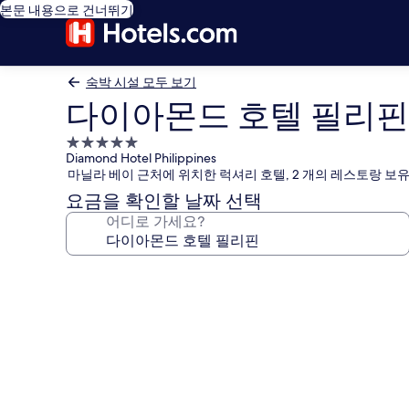
본문 내용으로 건너뛰기
숙박 시설 모두 보기
다이아몬드 호텔 필리핀
5.0
Diamond Hotel Philippines
성
마닐라 베이 근처에 위치한 럭셔리 호텔, 2 개의 레스토랑 보
급
요금을 확인할 날짜 선택
숙
어디로 가세요?
박
시
설
다
이
아
몬
드