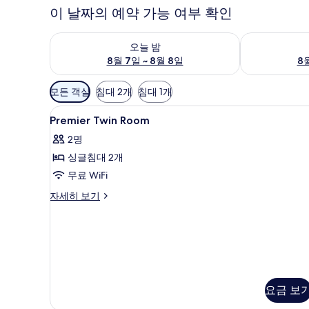
이 날짜의 예약 가능 여부 확인
오늘 밤 예약 가능 여부 확인, 8월 7일 ~ 8월 8일
내일 예약 가능 
오늘 밤
8월 7일 ~ 8월 8일
8월
객
모든 객실
침대 2개
침대 1개
실
Premier
고급 침구, 미니바, 객실 내 금고
에
10
Premier Twin Room
Twin
사
2명
Room
용
싱글침대 2개
사
가
무료 WiFi
능
진
한
모
Premier
자세히 보기
필
Twin
두
Room
터
보
자
세
기
히
보
기
요금 보