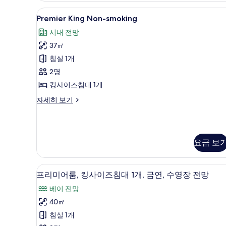
Premier
고급 침구, 미니바, 객실 내 금고
5
Premier King Non-smoking
King
시내 전망
Non-
37㎡
smoking
사
침실 1개
진
2명
모
킹사이즈침대 1개
두
Premier
자세히 보기
King
보
Non-
기
smoking
자
요금 보
세
히
보
고급 침구, 미니바, 객실 내 금고
프
기
5
프리미어룸, 킹사이즈침대 1개, 금연, 수영장 전망
리
베이 전망
미
40㎡
어
침실 1개
룸,