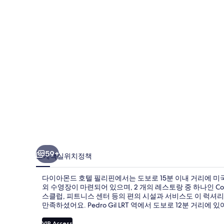
호
텔
필
리
핀
의
사
진
갤
러
59+
소개
객실
위치
정책
리
다이아몬드 호텔 필리핀에서는 도보로 15분 이내 거리에 미국
외 수영장이 마련되어 있으며, 2 개의 레스토랑 중 하나인 Cor
스클럽, 피트니스 센터 등의 편의 시설과 서비스도 이 럭셔
만족하셨어요. Pedro Gil LRT 역에서 도보로 12분 거리
VIP Access