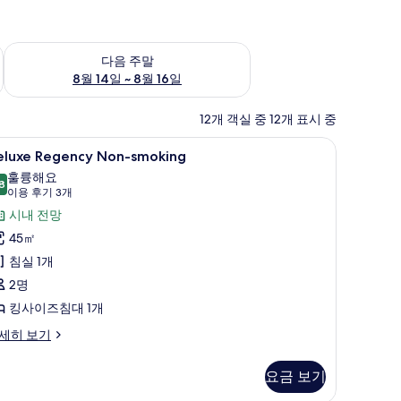
~ 8월 9일
다음 주말 예약 가능 여부 확인, 8월 14일 ~ 8월 16일
다음 주말
8월 14일 ~ 8월 16일
12개 객실 중 12개 표시 중
 작업 공간
eluxe
Deluxe Regency Non-smoking | 고급 침
4
eluxe Regency Non-smoking
egency
훌륭해요
on-
8
8.8점 만점 중 10점
(이
이용 후기 3개
moking
용
시내 전망
사
후
45㎡
진
기
침실 1개
3
모
2명
개)
두
킹사이즈침대 1개
보
luxe
세히 보기
기
egency
on-
요금 보기
oking