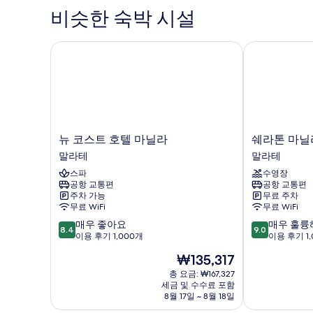
모
히
사
비슷한 숙박 시설
금
보
이
두
기
연
즈
보
침
뉴 코스트 호텔 마닐라
쉐라톤 마닐라
사
대
기
진
1
개,
모
금
두
연
자
보
세
뉴
쉐
뉴 코스트 호텔 마닐라
쉐라톤 마닐
기
히
코
라
말라테
말라테
보
스
톤
기
스파
수영장
트
마
공항 교통편
공항 교통편
호
닐
주차 가능
무료 주차
텔
라
무료 WiFi
무료 WiFi
마
베
10
10
매우 좋아요
매우 훌륭
닐
이
8.4
9.0
점
점
이용 후기 1,000개
이용 후기 1,
라
말
만
만
말
라
현
₩135,317
점
점
라
테
재
중
중
총 요금: ₩167,327
테
요
세금 및 수수료 포함
8.4
9.0
금
8월 17일 ~ 8월 18일
점,
점,
₩135,317
매
매