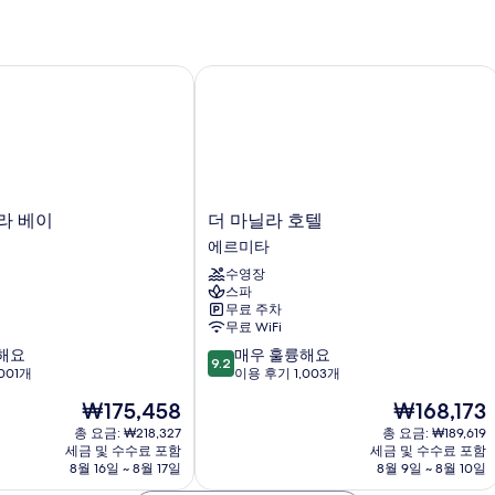
위
이
진
트,
즈
(
금
침
모
연
대
 베이
더 마닐라 호텔
두
자
1
세
보
개,
히
금
기
보
연
기
(D
자
세
더
라 베이
더 마닐라 호텔
히
마
에르미타
보
닐
기
수영장
라
스파
호
무료 주차
텔
무료 WiFi
에
10
해요
매우 훌륭해요
르
9.2
점
001개
이용 후기 1,003개
미
만
타
현
현
₩175,458
₩168,173
점
재
재
중
총 요금: ₩218,327
총 요금: ₩189,619
요
요
세금 및 수수료 포함
세금 및 수수료 포함
9.2
금
금
8월 16일 ~ 8월 17일
8월 9일 ~ 8월 10일
점,
₩175,458
₩168,173
매