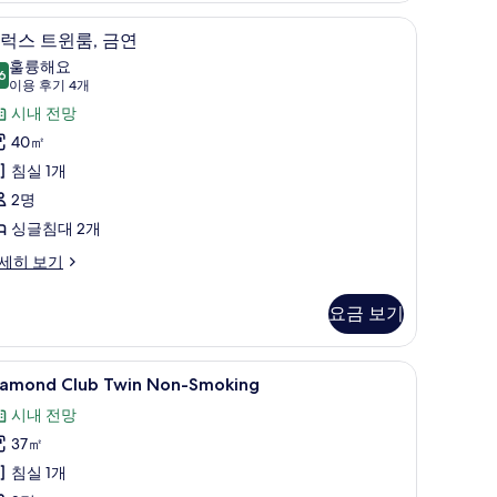
 작업 공간
디럭스 트윈룸, 금연 | 고급 침구, 미니바, 객실 
디
3
럭스 트윈룸, 금연
럭
훌륭해요
6
8.6점 만점 중 10점
스
(이
이용 후기 4개
용
트
시내 전망
후
윈
40㎡
기
,
침실 1개
4
금
2명
개)
연
싱글침대 2개
사
세히 보기
진
요금 보기
모
두
바, 객실 내 금고, 노트북 작업 공간
iamond
고급 침구, 미니바, 객실 내 금고, 노트북 작업 
보
5
iamond Club Twin Non-Smoking
lub
기
시내 전망
win
37㎡
on-
moking
침실 1개