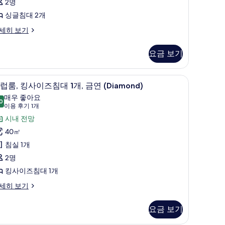
사
2명
진
싱글침대 2개
모
iamond
세히 보기
ub
두
in
보
요금 보기
on-
기
oking
 미니바, 객실 내 금고, 노트북 작업 공간
클럽룸, 킹사이즈침대 1개, 금연 (Diamond) |
클
5
럽룸, 킹사이즈침대 1개, 금연 (Diamond)
럽
매우 좋아요
0
8.0점 만점 중 10점
,
(이
이용 후기 1개
용
킹
시내 전망
후
사
40㎡
기
이
침실 1개
1
즈
2명
개)
침
킹사이즈침대 1개
대
세히 보기
,
요금 보기
금