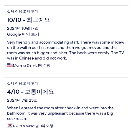
실제 이용 고객 후기
10/10 - 최고예요
2024년 10월 17일
Google 번역 보기
Very friendly and accommodating staff. There was some mildew
on the wall in our first room and then we got moved and the
room was much bigger and nicer. The beds were comfy. The TV
was in Chinese and did not work.
Moneka De 님, 1박 여행
실제 이용 고객 후기
4/10 - 보통이에요
2024년 7월 25일
When I entered the room after check-in and went into the
bathroom, it was very unpleasant because there was a big
cockroach.
DO HYOUNG 님, 1박 여행