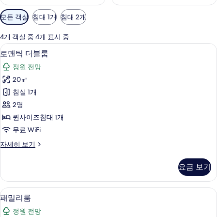
객
모든 객실
침대 1개
침대 2개
실
에
4개 객실 중 4개 표시 중
사
로맨틱 더블룸 | 객실 내 금고, 책상, 암
로
10
로맨틱 더블룸
용
맨
가
정원 전망
틱
능
20㎡
더
한
침실 1개
블
필
2명
터
룸
퀸사이즈침대 1개
사
무료 WiFi
진
로
자세히 보기
모
맨
두
틱
요금 보기
더
보
블
기
룸
패밀리룸 | 객실 내 금고, 책상, 암막 커튼
패
11
자
패밀리룸
밀
세
정원 전망
히