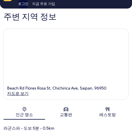
후
48
로그인
지금 무료 가입
기
개
71
주변 지역 정보
개
Beach Rd Flores Rosa St, Chichirica Ave, Saipan, 96950
지도로 보기
지도
인근 명소
교통편
레스토랑
라군스파
- 도보 5분
- 0.5km