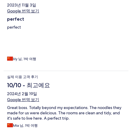
2023년 11월 3일
Google 번역 보기
perfect
perfect
lily 님, 1박 여행
실제 이용 고객 후기
10/10 - 최고예요
2024년 2월 19일
Google 번역 보기
Great boss. Totally beyond my expectations. The noodles they
made for us were delicious. The rooms are clean and tidy, and
it's safe to live here. A perfect trip.
Mia 님, 1박 여행