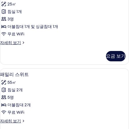
리
보
25㎡
룸
기
침실 1개
사
3명
진
더블침대 1개 및 싱글침대 1개
모
무료 WiFi
두
패
자세히 보기
보
밀
기
리
요금 보기
룸
자
세
패밀리 스위트 | 객실 내 금고, 책상, 암
패
14
히
패밀리 스위트
밀
보
55㎡
기
리
침실 2개
스
5명
위
더블침대 2개
트
무료 WiFi
사
패
자세히 보기
진
밀