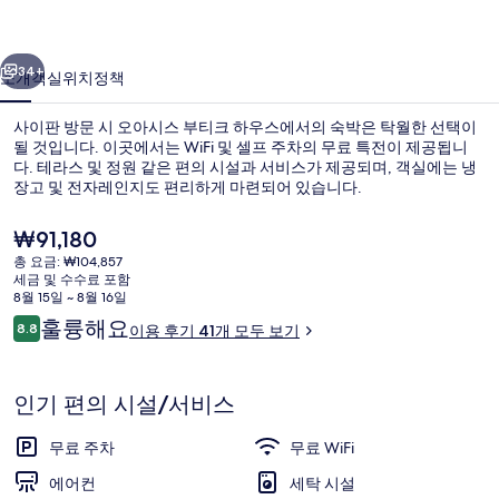
크
이전
다음
하
34+
소개
객실
위치
정책
우
사이판 방문 시 오아시스 부티크 하우스에서의 숙박은 탁월한 선택이
스
될 것입니다. 이곳에서는 WiFi 및 셀프 주차의 무료 특전이 제공됩니
다. 테라스 및 정원 같은 편의 시설과 서비스가 제공되며, 객실에는 냉
의
장고 및 전자레인지도 편리하게 마련되어 있습니다.
사
현
₩91,180
진
재
총 요금: ₩104,857
가
갤
세금 및 수수료 포함
격
8월 15일 ~ 8월 16일
정원
러
은
이
훌륭해요
8.8
이용 후기 41개 모두 보기
₩91,180
10점 만점 중 8.8점.
용
리
후
기
인기 편의 시설/서비스
무료 주차
무료 WiFi
에어컨
세탁 시설