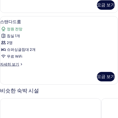
모
리
요금 보기
스
두
위
보
트
스탠다드룸 | 객실 내 금고, 책상, 암막 
스
8
자
스탠다드룸
기
탠
세
정원 전망
히
다
보
침실 1개
드
기
2명
룸
슈퍼싱글침대 2개
사
무료 WiFi
진
스
자세히 보기
모
탠
두
다
요금 보기
드
보
룸
기
자
비슷한 숙박 시설
세
히
시브리즈 가든
사이판 
보
기