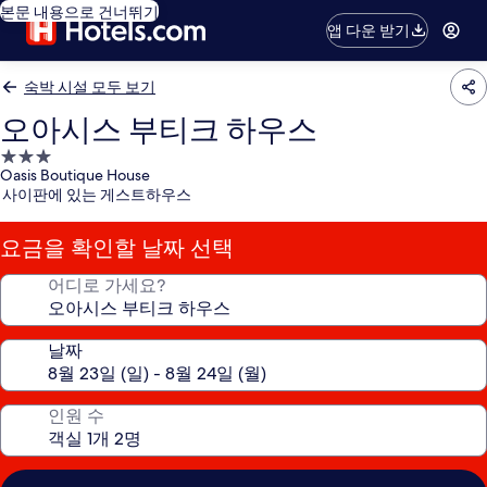
본문 내용으로 건너뛰기
앱 다운 받기
숙박 시설 모두 보기
오아시스 부티크 하우스
3.0
Oasis Boutique House
성
사이판에 있는 게스트하우스
급
숙
요금을 확인할 날짜 선택
박
시
어디로 가세요?
설
날짜
인원 수