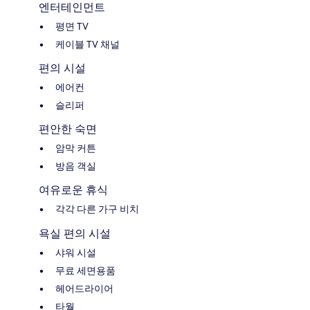
엔터테인먼트
평면 TV
케이블 TV 채널
편의 시설
에어컨
슬리퍼
편안한 숙면
암막 커튼
방음 객실
여유로운 휴식
각각 다른 가구 비치
욕실 편의 시설
샤워 시설
무료 세면용품
헤어드라이어
타월