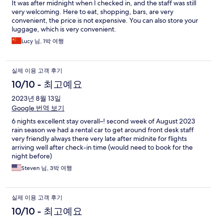
It was after midnight when I checked in, and the staff was still
very welcoming. Here to eat, shopping, bars, are very
convenient, the price is not expensive. You can also store your
luggage, which is very convenient.
Lucy 님, 1박 여행
실제 이용 고객 후기
10/10 - 최고예요
2023년 8월 13일
Google 번역 보기
6 nights excellent stay overall~! second week of August 2023
rain season we had a rental car to get around front desk staff
very friendly always there very late after midnite for flights
arriving well after check-in time (would need to book for the
night before)
Steven 님, 3박 여행
실제 이용 고객 후기
10/10 - 최고예요