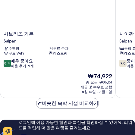
시
사
시브리즈 가든
사이판
브
이
Saipan
Saipan
리
판
수영장
무료 주차
공항 
즈
베
무료 WiFi
레스토랑
레스토
가
가
든
스
10
10
매우 좋아요
좋아
8.4
7.0
Saipan
리
점
점
이용 후기 71개
이용 
조
만
만
현
₩74,922
트
점
점
재
Saipan
중
중
총 요금: ₩86,161
요
세금 및 수수료 포함
8.4
7.0
금
8월 10일 ~ 8월 11일
점,
점,
₩74,922
매
좋
비슷한 숙박 시설 비교하기
우
아
좋
요,
아
이
요,
용
로그인해 이용 가능한 할인과 특전을 확인하실 수 있어요. 리워
이
후
드를 적립해 더 많은 여행을 즐겨보세요!
용
기