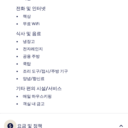
전화 및 인터넷
책상
무료 WiFi
식사 및 음료
냉장고
전자레인지
공용 주방
쿡탑
조리 도구/접시/주방 기구
양념/향신료
기타 편의 시설/서비스
매일 하우스키핑
객실 내 금고
요금 및 정책