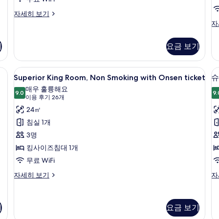
연
Sm
(with
자
디
자세히 보기
세
럭
Tatami
슈
자
히
스
피
Area)
보
트
리
사
기
요금 보기
기
윈
1
어
룸,
진
룸,
개
금
킹
 책상, 노트북 작업 공간
모
Superior
오리/거위털 이불, 객실 내 금고, 책상,
연
2
사
Superior King Room, Non Smoking with Onsen ticket
슈
King
두
(with
이
매우 훌륭해요
Tatami
Room,
9.0
즈
9.
보
9.0점 만점 중 10점
(이
이용 후기 26개
(
Area)
침
Non
용
기
24㎡
자
In
대
Smoking
세
후
1
a
침실 1개
with
히
개,
기
1
3명
보
금
Onsen
26
기
연
킹사이즈침대 1개
룸
ticket
개)
(C
무료 WiFi
사
In
af
진
Superior
슈
자세히 보기
자
18
King
피
(
모
자
Room,
리
In
세
두
Non
어
기
요금 보기
히
a
Smoking
트
보
보
with
윈