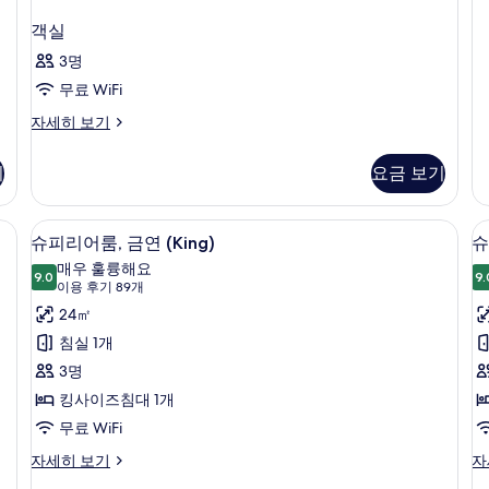
객실
3명
무료 WiFi
객
자세히 보기
실
자
기
요금 보기
세
히
보
 책상, 노트북 작업 공간
오리/거위털 이불, 객실 내 금고, 책상,
슈
2
기
슈피리어룸, 금연 (King)
슈
피
매우 훌륭해요
9.0
9.
9.0점 만점 중 10점
리
(이
이용 후기 89개
용
어
24㎡
후
룸,
침실 1개
기
금
3명
89
연
킹사이즈침대 1개
개)
(King)
무료 WiFi
룸
사
슈
슈
자세히 보기
자
피
피
진