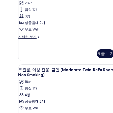
용
어
23㎡
기
후
트
침실 1개
기
윈
3명
150
룸,
싱글침대 2개
개)
금
무료 WiFi
연
슈
자세히 보기
피
사
리
진
어
요금 보
트
모
윈
두
룸,
오리/거위털 이불, 객실 내 금고,
트
금
보
2
트윈룸, 여성 전용, 금연 (Moderate Twin-ReFa Room
연
윈
Non Smoking)
기
자
룸,
18㎡
세
여
히
침실 1개
보
성
4명
기
전
싱글침대 2개
용,
무료 WiFi