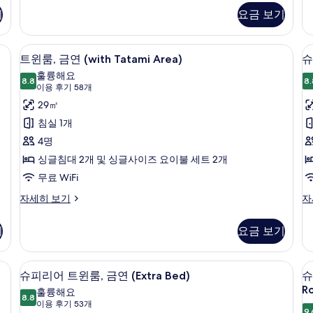
리
리
모
기
요금 보기
어
어
두
룸,
트
금
리
 책상, 노트북 작업 공간
보
오리/거위털 이불, 객실 내 금고, 책상,
트
4
연
플
트윈룸, 금연 (with Tatami Area)
슈
기
윈
(King)
룸,
훌륭해요
자
8.8
금
8.
8.8점 만점 중 10점
룸,
(이
이용 후기 58개
세
연
용
금
29㎡
히
자
후
보
세
연
침실 1개
룸
기
히
기
(with
4명
보
58
Tatami
기
싱글침대 2개 및 싱글사이즈 요이불 세트 2개
개)
Area)
(
무료 WiFi
사
트
슈
자세히 보기
자
진
윈
피
룸,
리
모
기
요금 보기
금
어
두
연
룸,
(with
금
보
 책상, 노트북 작업 공간
오리/거위털 이불, 객실 내 금고, 책상,
슈
2
Tatami
연
슈피리어 트윈룸, 금연 (Extra Bed)
슈
기
피
Area)
(Q
R
훌륭해요
자
8.8
자
8.8점 만점 중 10점
리
(이
이용 후기 53개
세
세
9.