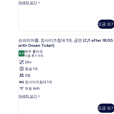
금
트
자세히 보기
연
윈
룸,
(Moderate
여
Twin-
성
요금 보
ReFa
전
용,
Room,
금
Non
오리/거위털 이불, 객실 내 금고,
슈
연
2
슈피리어룸, 킹사이즈침대 1개, 금연 (C/I after 18:00,
Smoking)
(Moderate
피
with Onsen Ticket)
사
Twin-
리
매우 좋아요
ReFa
8.0
진
8.0점 만점 중 10점
(이
이용 후기 5개
어
Room,
모
용
Non
24㎡
룸,
Smoking)
후
두
침실 1개
킹
자
기
보
3명
세
사
5
히
기
킹사이즈침대 1개
이
개)
보
무료 WiFi
기
즈
슈
자세히 보기
침
피
대
리
요금 보
1
어