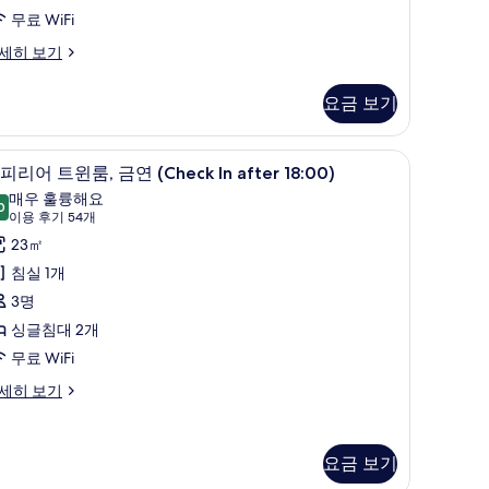
이
oking)
보
무료 WiFi
즈
기
세히 보기
침
대
요금 보기
,
 노트북 작업 공간
오리/거위털 이불, 객실 내 금고, 책상, 노트북 
슈
금
2
피리어 트윈룸, 금연 (Check In after 18:00)
피
연
매우 훌륭해요
0
9.0점 만점 중 10점
리
(이
이용 후기 54개
Check
용
어
23㎡
후
fter
트
침실 1개
기
8:00)
윈
3명
54
사
,
싱글침대 2개
개)
heck
진
금
무료 WiFi
모
ter
연
세히 보기
:00)
두
Check
보
요금 보기
기
fter