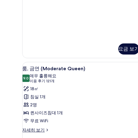
요금 보
오리/거위털 이불, 객실 내 금고,
룸,
4
룸, 금연 (Moderate Queen)
금
매우 훌륭해요
9.0
9.0점 만점 중 10점
연
(이
이용 후기 121개
용
(Moderate
18㎡
후
Queen)
침실 1개
기
사
2명
121
진
퀸사이즈침대 1개
개)
모
무료 WiFi
두
룸,
자세히 보기
보
금