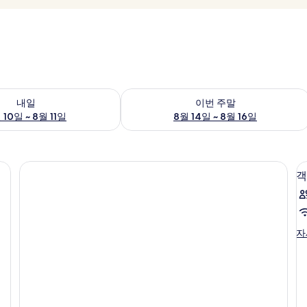
여부 확인, 8월 10일 ~ 8월 11일
이번 주말 예약 가능 여부 확인, 8월 14일 
내일
이번 주말
 10일 ~ 8월 11일
8월 14일 ~ 8월 16일
 책상, 노트북 작업 공간
객
객
자
실
자
세
히
보
기