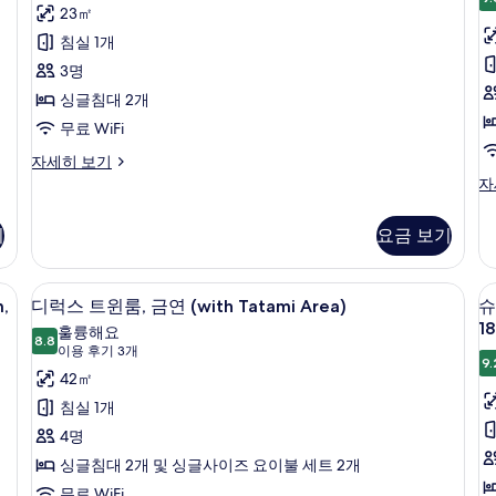
용
어
23㎡
히
히
후
보
보
트
침실 1개
룸
기
기
기
윈
3명
53
룸,
싱글침대 2개
개)
금
무료 WiFi
연
용
슈
자세히 보기
피
슈
자
(Extra
리
피
Bed)
어
리
기
요금 보기
사
트
(
어
윈
룸,
진
Q
룸,
여
 책상, 노트북 작업 공간
오리/거위털 이불, 객실 내 금고, 책상,
디
R
모
금
4
성
,
디럭스 트윈룸, 금연 (with Tatami Area)
슈
R
연
럭
전
두
18
훌륭해요
(Extra
8.8
용,
N
8.8점 만점 중 10점
스
(이
보
이용 후기 3개
Bed)
금
9.
S
용
트
42㎡
자
기
연
세
후
(S
윈
침실 1개
룸
히
Q
기
룸,
4명
보
Re
3
기
Ro
금
싱글침대 2개 및 싱글사이즈 요이불 세트 2개
개)
N
무료 WiFi