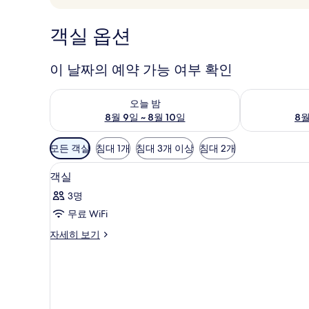
객실 옵션
이 날짜의 예약 가능 여부 확인
오늘 밤 예약 가능 여부 확인, 8월 9일 ~ 8월 10일
내일 예약 가능 
오늘 밤
8월 9일 ~ 8월 10일
8월
객
모든 객실
침대 1개
침대 3개 이상
침대 2개
실
오리/거위털 이불, 객실 내 금고,
객
에
2
객실
실
사
3명
용
사
무료 WiFi
가
진
능
객
자세히 보기
모
실
한
두
자
필
세
보
터
히
기
보
기