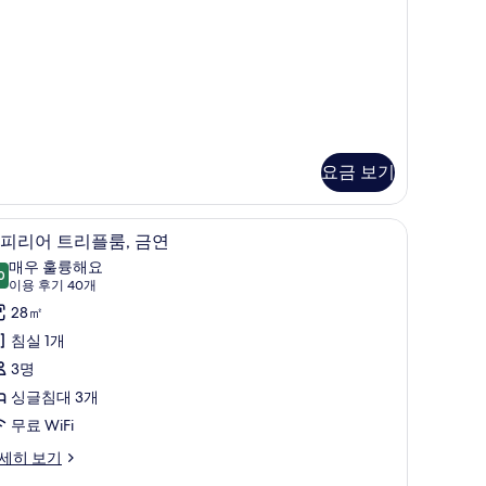
요금 보기
 노트북 작업 공간
오리/거위털 이불, 객실 내 금고, 책상, 노트북 
슈
2
피리어 트리플룸, 금연
피
매우 훌륭해요
0
9.0점 만점 중 10점
리
(이
이용 후기 40개
용
어
28㎡
후
트
침실 1개
기
리
3명
40
플
싱글침대 3개
개)
,
무료 WiFi
금
세히 보기
연