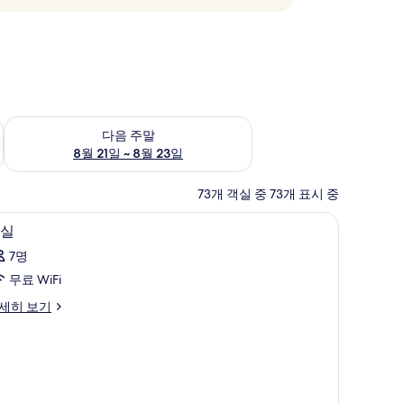
~ 8월 16일
다음 주말 예약 가능 여부 확인, 8월 21일 ~ 8월 23일
다음 주말
8월 21일 ~ 8월 23일
73개 객실 중 73개 표시 중
평면도
객
1
실
실
7명
사
무료 WiFi
진
세히 보기
모
두
보
기