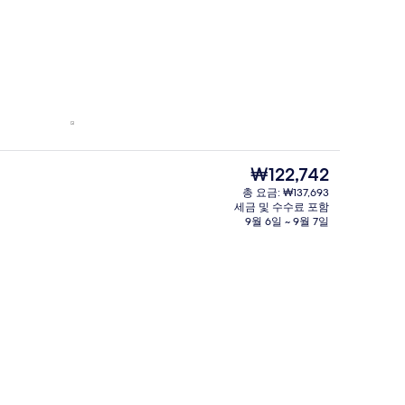
현
₩122,742
재
총 요금: ₩137,693
가
세금 및 수수료 포함
격
9월 6일 ~ 9월 7일
은
₩122,742