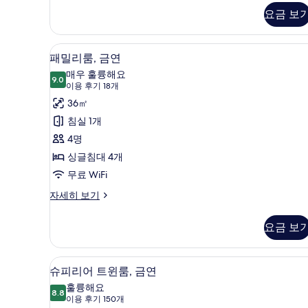
연
기
요금 보
(Moderate
Queen)
자
오리/거위털 이불, 객실 내 금고,
패
2
세
패밀리룸, 금연
밀
히
매우 훌륭해요
보
9.0
9.0점 만점 중 10점
리
(이
이용 후기 18개
기
용
룸,
36㎡
후
금
침실 1개
기
연
4명
18
사
싱글침대 4개
개)
진
무료 WiFi
모
패
자세히 보기
밀
두
리
요금 보
보
룸,
금
기
연
오리/거위털 이불, 객실 내 금고,
슈
2
자
슈피리어 트윈룸, 금연
피
세
훌륭해요
히
8.8
8.8점 만점 중 10점
리
(이
이용 후기 150개
보