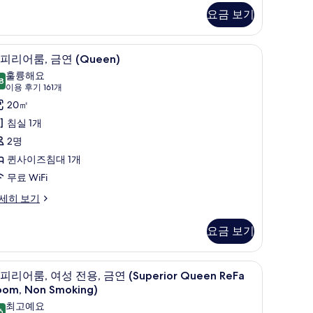
요금 보기
사
진
 노트북 작업 공간
오리/거위털 이불, 객실 내 금고, 책상, 노트북 
슈
모
2
피리어룸, 금연 (Queen)
피
두
훌륭해요
8
8.8점 만점 중 10점
리
(이
보
이용 후기 161개
용
어
20㎡
기
후
,
침실 1개
기
금
2명
161
연
퀸사이즈침대 1개
개)
Queen)
무료 WiFi
사
세히 보기
진
모
요금 보기
두
 노트북 작업 공간
보
오리/거위털 이불, 객실 내 금고, 책상, 노트북 
슈
3
피리어룸, 여성 전용, 금연 (Superior Queen ReFa
기
피
ueen)
oom, Non Smoking)
리
최고예요
6