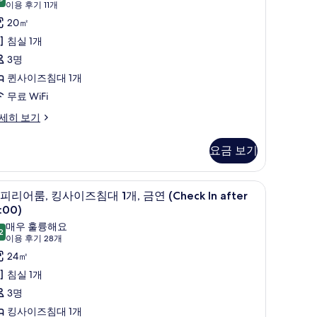
9.6점 만점 중 10점
(이
이용 후기 11개
어
용
20㎡
,
후
침실 1개
여
기
3명
성
11
퀸사이즈침대 1개
전
개)
무료 WiFi
,
세히 보기
금
연
요금 보기
Superior
ueen
 노트북 작업 공간
오리/거위털 이불, 객실 내 금고, 책상, 노트북 
슈
eFa
2
피리어룸, 킹사이즈침대 1개, 금연 (Check In after
oom,
피
:00)
on
리
매우 훌륭해요
2
moking)
9.2점 만점 중 10점
(이
이용 후기 28개
어
사
용
24㎡
uperior
,
ueen
후
진
침실 1개
킹
Fa
기
모
3명
om,
사
28
on
두
킹사이즈침대 1개
개)