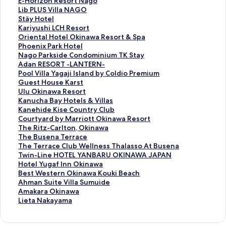
l
o
E
E-Horizon Resort Nago
e
n
-
L
Lib PLUS Villa NAGO
k
d
H
i
S
Stäy Hotel
u
o
o
b
t
K
Kariyushi LCH Resort
l
m
r
P
ä
a
O
Oriental Hotel Okinawa Resort & Spa
a
i
i
L
y
r
r
P
Phoenix Park Hotel
n
n
z
U
H
i
i
h
N
Nago Parkside Condominium TK Stay
i
i
o
S
o
y
e
o
a
A
Adan RESORT -LANTERN-
O
u
n
V
t
u
n
e
g
d
P
Pool Villa Yagaji Island by Coldio Premium
k
m
R
i
e
s
t
n
o
a
o
G
Guest House Karst
i
N
e
l
l
h
a
i
P
n
o
u
U
Ulu Okinawa Resort
n
O
s
l
페
i
l
x
a
R
l
e
l
K
Kanucha Bay Hotels & Villas
a
O
o
a
이
L
H
P
r
E
V
s
u
a
K
Kanehide Kise Country Club
w
S
r
N
지
C
o
a
k
S
i
t
O
n
a
C
Courtyard by Marriott Okinawa Resort
a
A
t
A
를
H
t
r
s
O
l
H
k
u
n
o
T
The Ritz-Carlton, Okinawa
페
페
N
G
여
R
e
k
i
R
l
o
i
c
e
u
h
T
The Busena Terrace
이
이
a
O
는
e
l
H
d
T
a
u
n
h
h
r
e
h
T
The Terrace Club Wellness Thalasso At Busena
지
지
g
페
링
s
O
o
e
-
Y
s
a
a
i
t
R
e
h
T
Twin-Line HOTEL YANBARU OKINAWA JAPAN
를
를
o
이
크
o
k
t
C
L
a
e
w
B
d
y
i
B
e
w
H
Hotel Yugaf Inn Okinawa
여
여
페
지
r
i
e
o
A
g
K
a
a
e
a
t
u
T
i
o
B
Best Western Okinawa Kouki Beach
는
는
이
를
t
n
l
n
N
a
a
R
y
K
r
z
s
e
n
t
e
A
Ahman Suite Villa Sumuide
링
링
지
여
페
a
페
d
T
j
r
e
H
i
d
-
e
r
-
e
s
h
A
Amakara Okinawa
크
크
를
는
이
w
이
o
E
i
s
s
o
s
b
C
n
r
L
l
t
m
m
L
Lieta Nakayama
여
링
지
a
지
m
R
I
t
o
t
e
y
a
a
a
i
Y
W
a
a
i
는
크
를
R
를
i
N
s
페
r
e
C
M
r
T
c
n
u
e
n
k
e