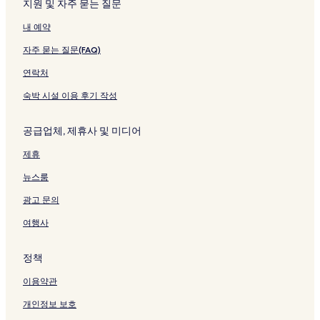
링
는
s
페
를
지원 및 자주 묻는 질문
크
링
e
이
여
내 예약
크
n
지
는
a
를
링
자주 묻는 질문(FAQ)
페
여
크
이
는
연락처
지
링
를
크
숙박 시설 이용 후기 작성
여
는
공급업체, 제휴사 및 미디어
링
크
제휴
뉴스룸
광고 문의
여행사
정책
이용약관
개인정보 보호