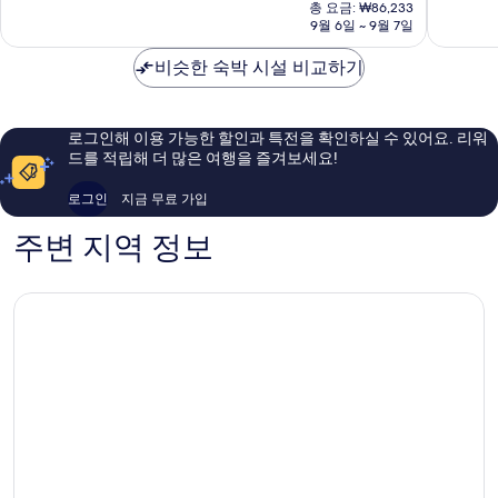
재
타
8.6
9.6
총 요금: ₩86,233
요
점,
점,
9월 6일 ~ 9월 7일
금
훌
최
₩78,394
륭
고
비슷한 숙박 시설 비교하기
해
예
요,
요,
이
이
로그인해 이용 가능한 할인과 특전을 확인하실 수 있어요. 리워
용
용
드를 적립해 더 많은 여행을 즐겨보세요!
후
후
기
기
로그인
지금 무료 가입
551
247
개
개
주변 지역 정보