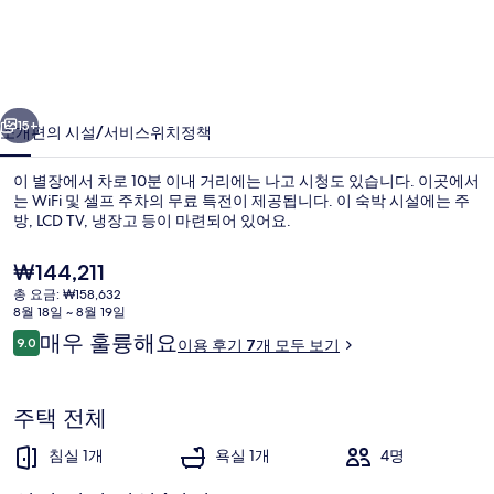
즌
리
조
이전
다음
트
15+
소개
편의 시설/서비스
위치
정책
콘
이 별장에서 차로 10분 이내 거리에는 나고 시청도 있습니다. 이곳에서
도
는 WiFi 및 셀프 주차의 무료 특전이 제공됩니다. 이 숙박 시설에는 주
방, LCD TV, 냉장고 등이 마련되어 있어요.
미
니
현
₩144,211
재
엄
총 요금: ₩158,632
가
8월 18일 ~ 8월 19일
격
나
이
매우 훌륭해요
9.0
이용 후기 7개 모두 보기
은
10점 만점 중 9.0점.
용
숙박 시설 입구
고
₩144,211
후
C
기
주택 전체
의
침실 1개
욕실 1개
4명
사