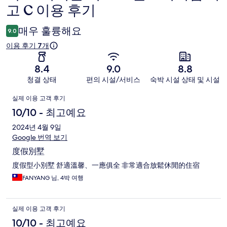
고 C 이용 후기
용
후
매우 훌륭해요
9.0
기
이용 후기 7개
8.4
9.0
8.8
청결 상태
편의 시설/서비스
숙박 시설 상태 및 시설
이
실제 이용 고객 후기
용
10/10 - 최고예요
후
2024년 4월 9일
Google 번역 보기
기
度假別墅
度假型小別墅 舒適溫馨、一應俱全 非常適合放鬆休閒的住宿
FANYANG 님, 4박 여행
실제 이용 고객 후기
10/10 - 최고예요