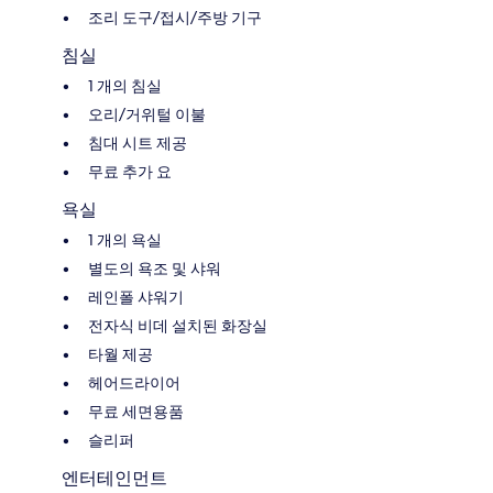
조리 도구/접시/주방 기구
침실
1 개의 침실
오리/거위털 이불
침대 시트 제공
무료 추가 요
욕실
1 개의 욕실
별도의 욕조 및 샤워
레인폴 샤워기
전자식 비데 설치된 화장실
타월 제공
헤어드라이어
무료 세면용품
슬리퍼
엔터테인먼트