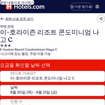
본문 내용으로 건너뛰기
앱 다운 받기
숙박 시설 모두 보기
주택 전체
이-호라이즌 리조트 콘도미니엄 나
고 C
3.0
E-horizon Resort Condominium Nago C
성
나고시에 있는 별장, 주방 이용 가능
급
숙
요금을 확인할 날짜 선택
박
시
어디로 가세요?
설
날짜
인원 수