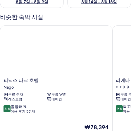
8월 7일 ~ 8월 9일
8월 14일 ~ 8월 16일
비슷한 숙박 시설
피닉스 파크 호텔
리에타 
피
리
피닉스 파크 호텔
리에타
닉
에
Nago
비이마
스
타
무료 주차
무료 WiFi
무료 
파
나
레스토랑
에어컨
에어컨
크
카
호
야
10
10
훌륭해요
최고
8.6
9.6
텔
마
점
점
이용 후기 551개
이용 
Nago
비
만
만
이
점
점
현
₩78,394
마
중
중