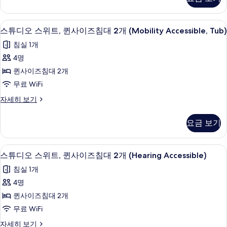
오
Tub)
사
사
스
자
이
진
위
세
책상, 노트북 작업 공간, 다리미/다리미
스
5
트,
스튜디오 스위트, 퀸사이즈침대 2개 (Mobility Accessible, Tub)
즈
히
모
튜
킹
보
침
침실 1개
두
사
기
디
이
대
4명
보
오
즈
1
퀸사이즈침대 2개
기
침
스
개
대
무료 WiFi
위
1
(Hearing
스
자세히 보기
개
트,
Accessible)
튜
(Hearing
퀸
디
사
Accessible)
요금 보기
오
자
사
진
스
세
이
위
모
히
책상, 노트북 작업 공간, 다리미/다리미
스
5
트,
스튜디오 스위트, 퀸사이즈침대 2개 (Hearing Accessible)
즈
보
두
튜
퀸
기
침
침실 1개
보
사
디
이
대
4명
기
오
즈
2
퀸사이즈침대 2개
침
스
개
대
무료 WiFi
위
2
(Mobility
스
자세히 보기
개