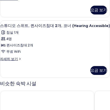
트,
Accessible,
튜
(Mobility
퀸
디
Tub)
Accessible,
요금 보기
오
Tub)
사
사
스
자
이
진
위
세
책상, 노트북 작업 공간, 다리미/다리미
스
5
트,
스튜디오 스위트, 퀸사이즈침대 2개, 코너 (Hearing Accessible)
즈
히
모
튜
퀸
보
침
침실 1개
두
사
기
디
이
대
4명
보
오
즈
2
퀸사이즈침대 2개
기
침
스
개
대
무료 WiFi
위
2
(Hearing
스
자세히 보기
개
트,
Accessible)
튜
(Hearing
퀸
디
사
Accessible)
요금 보기
오
자
사
진
스
세
이
위
모
히
비슷한 숙박 시설
트,
즈
보
두
퀸
기
컴포트 인 & 스위트 어바인 스펙트럼
베스트 
침
보
사
이
대
기
즈
2
침