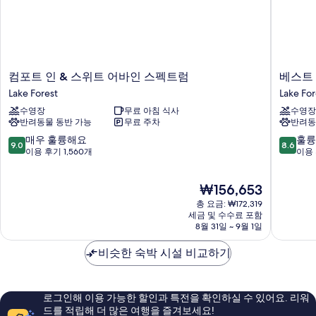
개,
대
2
코
개,
너
코
너
(Hearing
(Hearing
Accessible)
컴
베
컴포트 인 & 스위트 어바인 스펙트럼
베스트
Accessible)
포
스
사
Lake Forest
Lake For
자
트
트
세
진
수영장
무료 아침 식사
수영장
인
웨
히
반려동물 동반 가능
무료 주차
반려동
&
스
모
보
스
턴
10
10
매우 훌륭해요
훌륭
기
9.0
8.6
두
위
플
점
점
이용 후기 1,560개
이용 
트
러
만
만
보
어
스
점
점
기
현
₩156,653
바
어
중
중
재
인
바
9.0
8.6
총 요금: ₩172,319
요
스
인
점,
점,
세금 및 수수료 포함
금
펙
8월 31일 ~ 9월 1일
스
매
훌
₩156,653
트
펙
우
륭
럼
비슷한 숙박 시설 비교하기
트
훌
해
Lake
럼
륭
요,
Forest
호
해
이
텔
요,
용
로그인해 이용 가능한 할인과 특전을 확인하실 수 있어요. 리워
Lake
이
후
드를 적립해 더 많은 여행을 즐겨보세요!
Forest