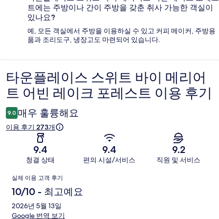
트에는 주방이나 간이 주방을 갖춘 취사 가능한 객실이
있나요?
예, 모든 객실에서 주방을 이용하실 수 있고 커피 메이커, 주방용
품과 조리도구, 냉장고도 마련되어 있습니다.
타운플레이스 스위트 바이 메리어
이
트 어빈 레이크 포레스트 이용 후기
용
후
매우 훌륭해요
9.0
기
이용 후기 273개
9.4
9.4
9.2
청결 상태
편의 시설/서비스
직원 및 서비스
이
실제 이용 고객 후기
용
10/10 - 최고예요
후
2026년 5월 13일
Google 번역 보기