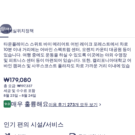
스
스
이전
다음
위
38+
소개
객실
위치
정책
트
타운플레이스 스위트 바이 메리어트 어빈 레이크 포레스트에서 차로
바
10분 이내 거리에는 어바인 스펙트럼 센터, 오렌지 카운티 대공원 등이
있습니다. 여행 중에도 운동을 하실 수 있도록 이곳에는 야외 수영장
이
및 피트니스 센터 등이 마련되어 있습니다. 또한, 캘리포니아대학교 어
메
바인 캠퍼스 및 사우스코스트 플라자도 차로 가까운 거리 이내에 있습
니다. 많은 분들이 이곳의 친절한 고객 서비스에 대단히 만족하셨어요.
리
현
₩179,080
재
어
총 요금: ₩197,337
가
세금 및 수수료 포함
숙박 시설의 전망
트
격
8월 23일 ~ 8월 24일
은
이
매우 훌륭해요
어
9.0
이용 후기 273개 모두 보기
₩179,080
10점 만점 중 9.0점.
용
빈
후
기
레
인기 편의 시설/서비스
이