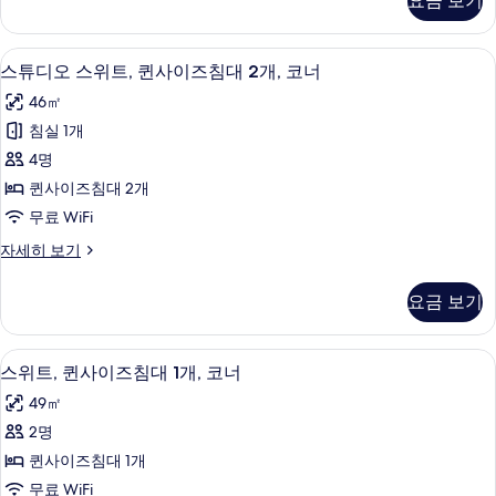
보
요금 보기
보
오
이
기
기
스
즈
위
책상, 노트북 작업 공간, 다리미/다리미
스
7
트,
스튜디오 스위트, 퀸사이즈침대 2개, 코너
침
튜
퀸
대
46㎡
사
디
이
2
침실 1개
오
즈
개
4명
침
스
사
대
퀸사이즈침대 2개
위
2
진
무료 WiFi
개
트,
모
자
스
자세히 보기
퀸
세
튜
두
히
사
디
보
요금 보기
보
오
이
기
기
스
즈
위
책상, 노트북 작업 공간, 다리미/다리미
스
6
트,
스위트, 퀸사이즈침대 1개, 코너
침
위
퀸
대
49㎡
사
트,
이
2
2명
퀸
즈
개,
퀸사이즈침대 1개
침
사
코
대
무료 WiFi