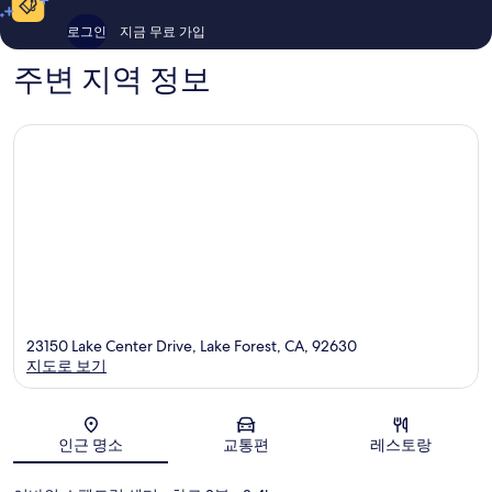
용
기
후
1,070
로그인
지금 무료 가입
기
개
1,560
주변 지역 정보
개
23150 Lake Center Drive, Lake Forest, CA, 92630
지도로 보기
지도
인근 명소
교통편
레스토랑