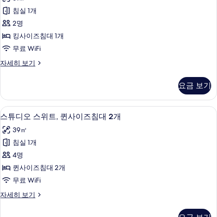
대
디
사
1
침실 1개
오
개,
진
2명
코
스
모
너
킹사이즈침대 1개
위
자
두
무료 WiFi
세
트,
보
히
스
자세히 보기
킹
보
튜
기
기
사
디
요금 보기
오
이
스
즈
위
책상, 노트북 작업 공간, 다리미/다리미
스
7
트,
스튜디오 스위트, 퀸사이즈침대 2개
침
튜
킹
대
39㎡
사
디
이
1
침실 1개
오
즈
개
4명
침
스
사
대
퀸사이즈침대 2개
위
1
진
무료 WiFi
개
트,
모
자
스
자세히 보기
퀸
세
튜
두
히
사
디