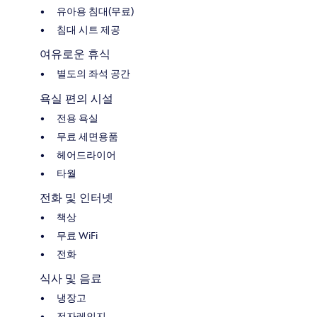
유아용 침대(무료)
침대 시트 제공
여유로운 휴식
별도의 좌석 공간
욕실 편의 시설
전용 욕실
무료 세면용품
헤어드라이어
타월
전화 및 인터넷
책상
무료 WiFi
전화
식사 및 음료
냉장고
전자레인지