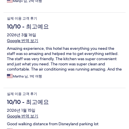
Maripi 님, 2박 여행
실제 이용 고객 후기
10/10 - 최고예요
2026년 3월 16일
Google 번역 보기
Amazing experience, this hotel has everything you need the
staff was so amazing and helped me to get everything settled.
The staff was very friendly. The kitchen was super convenient
and just what you need. The room was super clean and
comfortable. The air conditioning was running amazing. And the
best part the big pool my kids enjoyed. Thanks so the amazing
Martha 님, 1박 여행
experience, I’ll be there for my next trip.
실제 이용 고객 후기
10/10 - 최고예요
2026년 1월 15일
Google 번역 보기
Good walking distance from Disneyland parking lot