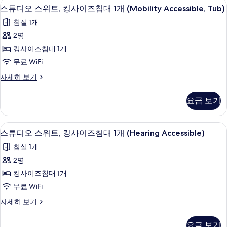
세
책상, 노트북 작업 공간, 다리미/다리미
스
8
즈
개,
스튜디오 스위트, 킹사이즈침대 1개 (Mobility Accessible, Tub)
히
두
튜
침
보
코
침실 1개
보
대
기
디
너
1
2명
기
오
개,
(Hearing
킹사이즈침대 1개
코
스
Accessible)
너
무료 WiFi
위
사
(Hearing
스
자세히 보기
Accessible)
트,
진
튜
자
킹
디
모
세
요금 보기
오
히
사
두
스
보
이
위
보
기
책상, 노트북 작업 공간, 다리미/다리미
스
8
트,
스튜디오 스위트, 킹사이즈침대 1개 (Hearing Accessible)
즈
기
튜
킹
침
침실 1개
사
디
이
대
2명
오
즈
1
킹사이즈침대 1개
침
스
개
대
무료 WiFi
위
1
(Mobility
스
자세히 보기
개
트,
Accessible,
튜
(Mobility
킹
디
Tub)
Accessible,
요금 보기