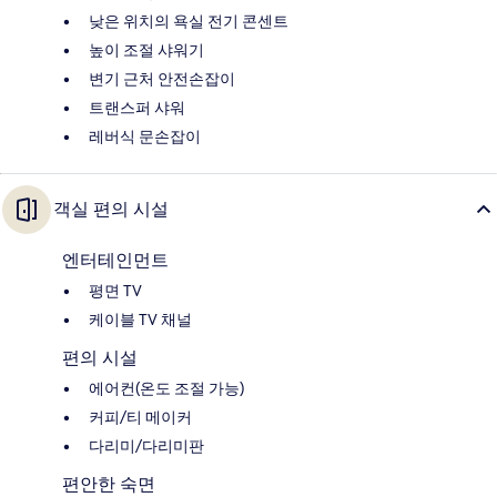
낮은 위치의 욕실 전기 콘센트
높이 조절 샤워기
변기 근처 안전손잡이
트랜스퍼 샤워
레버식 문손잡이
객실 편의 시설
엔터테인먼트
평면 TV
케이블 TV 채널
편의 시설
에어컨(온도 조절 가능)
커피/티 메이커
다리미/다리미판
편안한 숙면