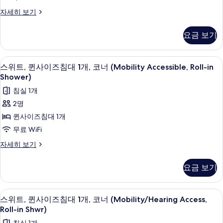
이
2
너
스
자세히 보기
개,
즈
위
사
코
침
트,
너
진
요금 보기
퀸
자
대
모
사
세
1
이
히
두
책상, 노트북 작업 공간, 다리미/다리미
스
5
즈
개,
스위트, 퀸사이즈침대 1개, 코너 (Mobility Accessible, Roll-in
보
보
위
침
Shower)
기
코
대
기
트,
침실 1개
너
1
퀸
개,
2명
사
코
사
퀸사이즈침대 1개
진
너
이
자
무료 WiFi
모
세
즈
두
스
자세히 보기
히
침
위
보
보
트,
기
대
요금 보기
기
퀸
1
사
개,
이
책상, 노트북 작업 공간, 다리미/다리미
스
5
즈
스위트, 퀸사이즈침대 1개, 코너 (Mobility/Hearing Access,
코
위
침
Roll-in Shwr)
너
대
트,