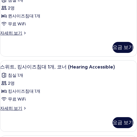
침실 1개
1
(Mobility
퀸
개,
2명
Accessible,
코
사
퀸사이즈침대 1개
Roll-
너
이
(Mobility
in
무료 WiFi
Accessible,
즈
Shower)
스
자세히 보기
Roll-
침
사
위
in
트,
Shower)
대
진
요금 보기
퀸
자
1
모
사
세
개,
이
히
두
책상, 노트북 작업 공간, 다리미/다리미
스
5
즈
스위트, 킹사이즈침대 1개, 코너 (Hearing Accessible)
보
코
보
위
침
기
침실 1개
너
대
기
트,
1
2명
(Mobility/Hearing
킹
개,
Access,
킹사이즈침대 1개
코
사
Roll-
너
무료 WiFi
이
(Mobility/Hearing
in
스
자세히 보기
Access,
즈
Shwr)
위
Roll-
침
트,
사
in
요금 보기
킹
Shwr)
대
진
사
자
1
모
이