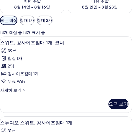
이번 주말
다음 주말
8월 14일 ~ 8월 16일
8월 21일 ~ 8월 23일
객
모든 객실
침대 1개
침대 2개
실
에
13개 객실 중 13개 표시 중
사
책상, 노트북 작업 공간, 다리미/다리미
스
8
스위트, 킹사이즈침대 1개, 코너
용
위
가
39㎡
트,
능
침실 1개
킹
한
2명
사
필
킹사이즈침대 1개
터
이
무료 WiFi
즈
스
자세히 보기
침
위
대
트,
요금 보기
킹
1
사
개,
이
책상, 노트북 작업 공간, 다리미/다리미
스
10
즈
코
스튜디오 스위트, 킹사이즈침대 1개
튜
침
너
31㎡