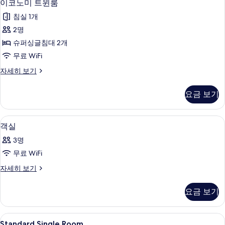
5
자
이코노미 트윈룸
보
코
세
기
침실 1개
히
노
보
2명
미
기
슈퍼싱글침대 2개
트
무료 WiFi
윈
이
자세히 보기
룸
코
사
노
요금 보기
미
진
트
모
윈
무료 WiFi
객
9
룸
객실
두
실
자
보
3명
세
사
히
기
무료 WiFi
진
보
객
자세히 보기
기
모
실
두
자
요금 보기
세
보
히
기
보
Standard
내부
2
기
Standard Single Room