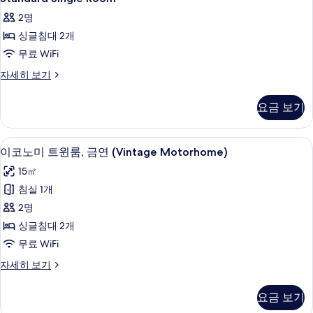
Single
2명
Room
싱글침대 2개
사
무료 WiFi
진
모
Standard
자세히 보기
Single
두
Room
요금 보기
보
자
세
기
히
이코노미 트윈룸, 금연 (Vintage Motorho
이
5
보
이코노미 트윈룸, 금연 (Vintage Motorhome)
코
기
15㎡
노
침실 1개
미
2명
트
싱글침대 2개
윈
무료 WiFi
룸,
이
자세히 보기
금
코
연
노
요금 보기
미
(Vintage