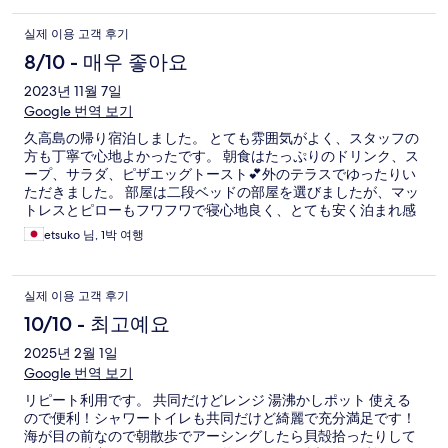
실제 이용 고객 후기
8/10 - 매우 좋아요
2023년 11월 7일
Google 번역 보기
久高島の帰り宿泊しました。 とても雰囲気がよく、スタッフの
方も丁寧で心地よかったです。 朝食はたっぷりのドリンク、ス
ープ、サラダ、ピザエッグトースト💕外のテラスでゆったりい
ただきました。 部屋は二段ベッドの部屋を選びましたが、マッ
トレスとピローもフワフワで寝心地良く、とても安く泊まれ感
激でした。 スケボーができる方なら尚更楽しめる施設。次はマ
etsuko 님, 1박 여행
リンスポーツメインで滞在したいです。 あと、是非併設のサロ
ンで髪も整えたいです。
실제 이용 고객 후기
10/10 - 최고예요
2025년 2월 1일
Google 번역 보기
リピート利用です。 共同だけどレンジ 湯沸かしポット 使える
ので便利！シャワートイレも共同だけど綺麗で充分満足です！
海が目の前なので朝散歩でアーシングしたら貝殻拾ったりして