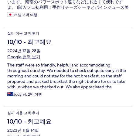
います。 南部のパワースポット巡りなどにも近くて便利です
よ。 1階カフェ初利用！手作りチーズケーキとパインジュース美
味しかったです！ また利用させてください！
?? 님, 3박 여행
실제 이용 고객 후기
10/10 - 최고예요
2024년 12월 28일
Google 번역 보기
The staff were so friendly, helpful and accommodating
throughout our stay. We needed to check out quite early in the
morning and could not stay for the hot breakfast, so the staff
prepared and packed breakfast the night before for us to take
with us when we checked out. We also appreciated the
extensive amenities and skincare products on offer; the huge
Judy 님, 2박 여행
bed; and how clean our room was. ありがとうございました！
실제 이용 고객 후기
10/10 - 최고예요
2023년 11월 14일