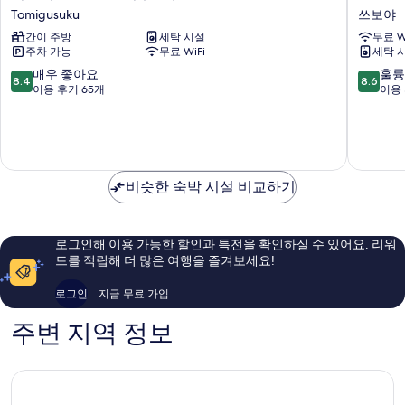
스
CONST
Tomigusuku
쓰보야
터
NAHA
간이 주방
세탁 시설
무료 W
긴
쓰
주차 가능
무료 WiFi
세탁 
조
보
인
야
10
10
매우 좋아요
훌륭
8.4
8.6
도
점
점
이용 후기 65개
이용 
미
만
만
구
점
점
스
중
중
쿠
8.4
8.6
Tomigusuku
점,
점,
비슷한 숙박 시설 비교하기
매
훌
우
륭
좋
해
아
요,
로그인해 이용 가능한 할인과 특전을 확인하실 수 있어요. 리워
요,
이
드를 적립해 더 많은 여행을 즐겨보세요!
이
용
용
후
로그인
지금 무료 가입
후
기
기
303
주변 지역 정보
65
개
개