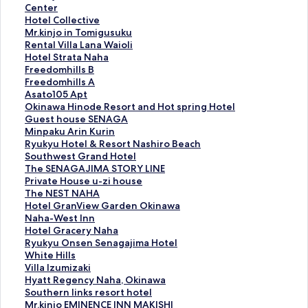
r
Center
.
H
Hotel Collective
k
o
M
Mr.kinjo in Tomigusuku
i
t
r
R
Rental Villa Lana Waioli
n
e
.
e
H
Hotel Strata Naha
j
l
k
n
o
F
Freedomhills B
o
C
i
t
t
r
F
Freedomhills A
i
o
n
a
e
e
r
A
Asato105 Apt
n
l
j
l
l
e
e
s
O
Okinawa Hinode Resort and Hot spring Hotel
n
l
o
V
S
d
e
a
k
G
Guest house SENAGA
i
e
i
i
t
o
d
t
i
u
M
Minpaku Arin Kurin
n
c
n
l
r
m
o
o
n
e
i
R
Ryukyu Hotel & Resort Nashiro Beach
f
t
T
l
a
h
m
1
a
s
n
y
S
Southwest Grand Hotel
r
i
o
a
t
i
h
0
w
t
p
u
o
T
The SENAGAJIMA STORY LINE
o
v
m
L
a
l
i
5
a
h
a
k
u
h
P
Private House u-zi house
n
e
i
a
N
l
l
A
H
o
k
y
t
e
r
T
The NEST NAHA
t
페
g
n
a
s
l
p
i
u
u
u
h
S
i
h
H
Hotel GranView Garden Okinawa
o
이
u
a
h
B
s
t
n
s
A
H
w
E
v
e
o
N
Naha-West Inn
f
지
s
W
a
페
A
페
o
e
r
o
e
N
a
N
t
a
H
Hotel Gracery Naha
C
를
u
a
페
이
페
이
d
S
i
t
s
A
t
E
e
h
o
R
Ryukyu Onsen Senagajima Hotel
h
여
k
i
이
지
이
지
e
E
n
e
t
G
e
S
l
a
t
y
W
White Hills
i
는
u
o
지
를
지
를
R
N
K
l
G
A
H
T
G
-
e
u
h
V
Villa Izumizaki
l
링
페
l
를
여
를
여
e
A
u
&
r
J
o
N
r
W
l
k
i
i
H
Hyatt Regency Naha, Okinawa
d
크
이
i
여
는
여
는
s
G
r
R
a
I
u
A
a
e
G
y
t
l
y
S
Southern links resort hotel
r
지
페
는
링
는
링
o
A
i
e
n
M
s
H
n
s
r
u
e
l
a
o
M
Mr.kinjo EMINENCE INN MAKISHI