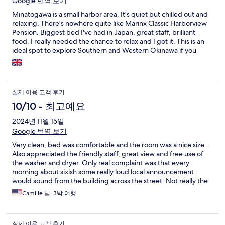
Google 번역 보기
Minatogawa is a small harbor area. It's quiet but chilled out and
relaxing. There's nowhere quite like Marinx Classic Harborview
Pension. Biggest bed I've had in Japan, great staff, brilliant
food. I really needed the chance to relax and I got it. This is an
ideal spot to explore Southern and Western Okinawa if you
drive. Even for walking There's good beaches nearby and
Oujima is a pleasant walk with a lot of friendly cats.
실제 이용 고객 후기
10/10 - 최고예요
2024년 11월 15일
Google 번역 보기
Very clean, bed was comfortable and the room was a nice size.
Also appreciated the friendly staff, great view and free use of
the washer and dryer. Only real complaint was that every
morning about sixish some really loud local announcement
would sound from the building across the street. Not really the
hotels fault but it woke us up every morning. One thing to be
Camille 님, 3박 여행
aware of is there isn't much sound proofing so if you get unlucky
and have noisy neighbors it could be a problem.
실제 이용 고객 후기