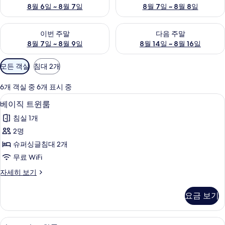
8월 6일 ~ 8월 7일
8월 7일 ~ 8월 8일
이번 주말 예약 가능 여부 확인, 8월 7일 ~ 8월 9일
다음 주말 예약 가능 여부 확인, 8월
이번 주말
다음 주말
8월 7일 ~ 8월 9일
8월 14일 ~ 8월 16일
객
모든 객실
침대 2개
실
에
6개 객실 중 6개 표시 중
사
베이직 트윈룸 | 무료 WiFi
베
4
베이직 트윈룸
용
이
가
침실 1개
직
능
2명
트
한
슈퍼싱글침대 2개
윈
필
무료 WiFi
터
룸
베
자세히 보기
사
이
진
직
요금 보기
트
모
윈
두
룸
이코노미 트윈룸 | 무료 WiFi
이