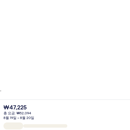
현
₩47,225
재
총 요금: ₩52,094
가
8월 19일 ~ 8월 20일
격
은