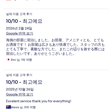
入住,房間的浴室跟廁所都非常乾淨,cp值非常高,夜晚非常安靜很
好入睡而且木床有一種香香的味道,很容易讓人穩定情緒,這個價錢
非常值得。 3.但是唯一的缺點就是第二天早上起床1樓吧台還是大
실제 이용 고객 후기
門深鎖,我們一家人含爸爸媽媽想說不是有訂早餐嗎?怎麼吧台大
門裡面都沒有人員我們一直等到8:50(日本時間)連櫃檯留的電話
10/10 - 최고예요
都聯絡不上,也沒人接電話,請Tip客服平台幫忙也是一樣,這是唯一
2026년 2월 24일
的讓我們等很久就找不到能夠處理的方法,而且附近也沒有地方可
以吃早餐,這點讓我非常失望,因為如果早餐是九點開始的話真的就
Google 번역 보기
太餓了,但是這個部分在平台上面並沒有顯示九點才供應早餐,實在
海側の部屋に宿泊しました。お部屋、アメニティとも、とても
是太晚了,我們從七點聯絡到九點,我們只能用無法聯絡前台的方式
お洒落です！ お部屋は広さもあり快適でした。スタッフの方も
餓肚子離開,我們希望平台能夠給我們一個交代,不應該是這樣的處
とても丁寧で、素敵な方でした。 またこの辺りを旅する際には
理方式,其他的我覺得環境都很好就是早餐為什麼要九點才供應,我
宿泊したいです。ありがとうございました。
是不了解,九點是台灣時間的八點,大家都餓死了
Emi 님, 1박 여행
실제 이용 고객 후기
10/10 - 최고예요
2025년 10월 26일
Google 번역 보기
Excelent service thank you for everything!
Alexis 님, 5박 여행