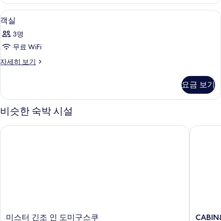
트
Motorhome)
윈
무료 WiFi
객
사
4
룸,
객실
실
금
진
3명
연
사
모
(Vintage
무료 WiFi
진
Motorhome)
두
객
자세히 보기
자
모
보
실
세
두
자
히
기
요금 보기
세
보
보
히
기
기
보
비슷한 숙박 시설
기
미스터 긴조 인 도미구스쿠
CABIN&
미
CABIN&
미스터 긴조 인 도미구스쿠
CABIN