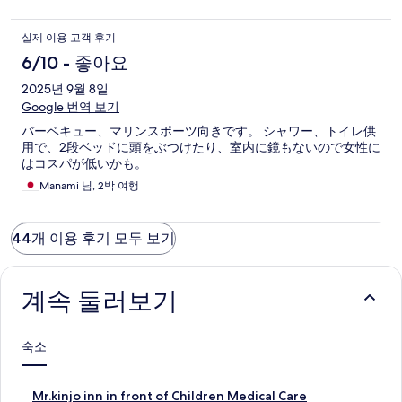
실제 이용 고객 후기
6/10 - 좋아요
2025년 9월 8일
Google 번역 보기
バーベキュー、マリンスポーツ向きです。 シャワー、トイレ供
用で、2段ベッドに頭をぶつけたり、室内に鏡もないので女性に
はコスパが低いかも。
Manami 님, 2박 여행
44개 이용 후기 모두 보기
계속 둘러보기
숙소
M
Mr.kinjo inn in front of Children Medical Care