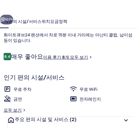
펜
이전
다음
션
107+
소개
편의 시설/서비스
위치
요금
정책
의
화이트큐브24 펜션에서 차로 15분 이내 거리에는 아난티 클럽, 남이섬
사
등이 있습니다.
진
이
갤
매우 좋아요
8.4
이용 후기 8개 모두 보기
10점 만점 중 8.4점.
용
러
후
기
리
인기 편의 시설/서비스
룸 (201(2F,Open air SPA)) | 스파
무료 주차
무료 WiFi
금연
전자레인지
모두 보기
주요 편의 시설 및 서비스
(2)