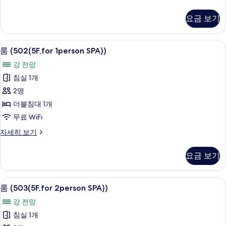
(501(5F,for
보
2person
요금 보기
기
SPA))
자
세
객실
룸
9
히
룸 (502(5F,for 1person SPA))
(502(5F,for
보
강 전망
기
1person
침실 1개
SPA))
2명
사
더블침대 1개
진
무료 WiFi
모
두
룸
자세히 보기
(502(5F,for
보
1person
요금 보기
기
SPA))
자
세
룸 (503(5F,for 2person SPA))
룸
9
히
룸 (503(5F,for 2person SPA))
(503(5F,for
보
강 전망
기
2person
침실 1개
SPA))