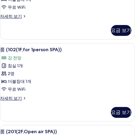
진
터
무료 WiFi
모
두
룸
자세히 보기
(101(1F,Open
보
air
요금 보기
기
SPA))
자
세
룸 (102(1F,for 1person SPA))
룸
10
히
룸 (102(1F,for 1person SPA))
(102(1F,for
보
강 전망
기
1person
침실 1개
SPA))
2명
사
더블침대 1개
진
무료 WiFi
모
두
룸
자세히 보기
(102(1F,for
보
1person
요금 보기
기
SPA))
자
세
룸 (201(2F,Open air SPA))
룸
10
히
룸 (201(2F,Open air SPA))