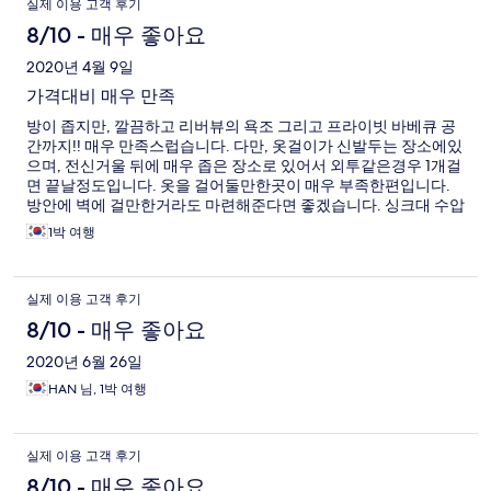
실제 이용 고객 후기
8/10 - 매우 좋아요
2020년 4월 9일
가격대비 매우 만족
방이 좁지만, 깔끔하고 리버뷰의 욕조 그리고 프라이빗 바베큐 공
간까지!! 매우 만족스럽습니다. 다만, 옷걸이가 신발두는 장소에있
으며, 전신거울 뒤에 매우 좁은 장소로 있어서 외투같은경우 1개걸
면 끝날정도입니다. 옷을 걸어둘만한곳이 매우 부족한편입니다.
방안에 벽에 걸만한거라도 마련해준다면 좋겠습니다. 싱크대 수압
이 쎈건지 물이 너무 튀는편이고 화장실 문을 열고닫을때마다 소
1박 여행
리가 크게납니다. 또한, 방충망이 엄청 지져분하고 강가라 어쩔수
없지만, 벌레가 많이 날아다니기때문에 모기약은 필수인거같습니
다. 식기도구중 가위등이 손상가있는 부분이 많아서 신경써주시면
실제 이용 고객 후기
좋을거같습니다. 주차시설,친절함,저렴한 가격등을 생각한다면
매우 만족스러운 곳임은 분명합니다.
8/10 - 매우 좋아요
2020년 6월 26일
HAN 님, 1박 여행
실제 이용 고객 후기
8/10 - 매우 좋아요