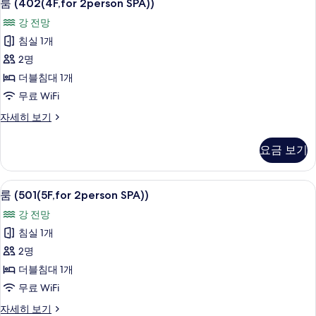
10
히
룸 (402(4F,for 2person SPA))
(402(4F,for
보
강 전망
기
2person
침실 1개
SPA))
2명
사
더블침대 1개
진
무료 WiFi
모
두
룸
자세히 보기
(402(4F,for
보
2person
요금 보기
기
SPA))
자
세
룸 (501(5F,for 2person SPA))
룸
9
히
룸 (501(5F,for 2person SPA))
(501(5F,for
보
강 전망
기
2person
침실 1개
SPA))
2명
사
더블침대 1개
진
무료 WiFi
모
두
룸
자세히 보기