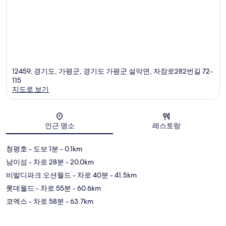
12459, 경기도, 가평군, 경기도 가평군 설악면, 자잠로282번길 72-
115
지도로 보기
지도
인근 명소
레스토랑
청평호
- 도보 1분
- 0.1km
남이섬
- 차로 28분
- 20.0km
비발디파크 오션월드
- 차로 40분
- 41.5km
롯데월드
- 차로 55분
- 60.6km
코엑스
- 차로 58분
- 63.7km