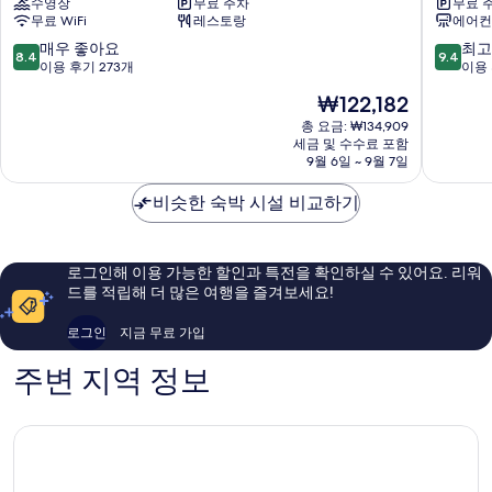
수영장
무료 주차
무료 
리
퓨
무료 WiFi
레스토랑
에어컨
조
타
트
리
10
10
매우 좋아요
최고
8.4
9.4
가
조
점
점
이용 후기 273개
이용 
평
트
만
만
현
₩122,182
군
가
점
점
재
평
중
중
총 요금: ₩134,909
요
세금 및 수수료 포함
군
8.4
9.4
금
9월 6일 ~ 9월 7일
점,
점,
₩122,182
매
최
비슷한 숙박 시설 비교하기
우
고
좋
예
아
요,
요,
이
로그인해 이용 가능한 할인과 특전을 확인하실 수 있어요. 리워
이
용
드를 적립해 더 많은 여행을 즐겨보세요!
용
후
후
기
로그인
지금 무료 가입
기
38
273
개
주변 지역 정보
개