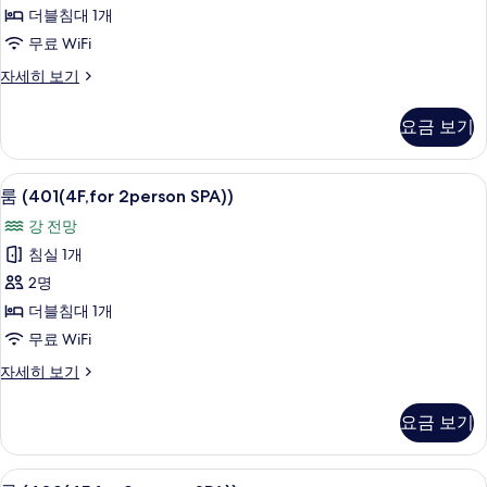
더블침대 1개
진
무료 WiFi
모
두
룸
자세히 보기
(302(3F,for
보
2person
요금 보기
기
SPA))
자
세
룸 (401(4F,for 2person SPA))
룸
9
히
룸 (401(4F,for 2person SPA))
(401(4F,for
보
강 전망
기
2person
침실 1개
SPA))
2명
사
더블침대 1개
진
무료 WiFi
모
두
룸
자세히 보기
(401(4F,for
보
2person
요금 보기
기
SPA))
자
세
룸 (402(4F,for 2person SPA))
룸