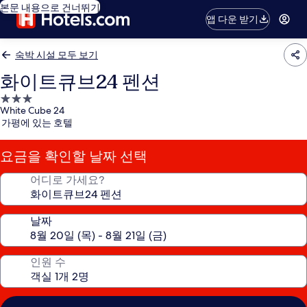
본문 내용으로 건너뛰기
앱 다운 받기
숙박 시설 모두 보기
화이트큐브24 펜션
3.0
White Cube 24
성
가평에 있는 호텔
급
숙
요금을 확인할 날짜 선택
박
시
어디로 가세요?
설
날짜
인원 수