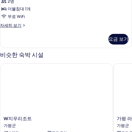
2명
사
더블침대 1개
진
무료 WiFi
모
두
룸
자세히 보기
(503(5F,for
보
2person
요금 보기
기
SPA))
자
세
비슷한 숙박 시설
히
보
W지우리조트
가평 라
기
W
가
W지우리조트
가평 
지
평
가평군
가평군
우
라