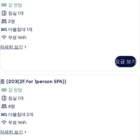
(201(2F,Open
보
강 전망
기
air
침실 1개
SPA))
2명
사
더블침대 1개
진
무료 WiFi
모
두
룸
자세히 보기
(201(2F,Open
보
air
요금 보기
기
SPA))
자
세
룸 (203(2F,for 1person SPA))
룸
10
히
룸 (203(2F,for 1person SPA))
(203(2F,for
보
강 전망
기
1person
침실 1개
SPA))
4명
사
더블침대 2개
진
무료 WiFi
모
두
룸
자세히 보기
(203(2F,for