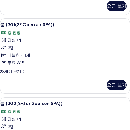
보
1person
요금 보기
기
SPA))
자
세
룸 (301(3F,Open air SPA))
룸
8
히
룸 (301(3F,Open air SPA))
(301(3F,Open
보
강 전망
기
air
침실 1개
SPA))
2명
사
더블침대 1개
진
무료 WiFi
모
두
룸
자세히 보기
(301(3F,Open
보
air
요금 보기
기
SPA))
자
세
룸 (302(3F,for 2person SPA))
룸
8
히
룸 (302(3F,for 2person SPA))
(302(3F,for
보
강 전망
기
2person
침실 1개
SPA))
2명
사