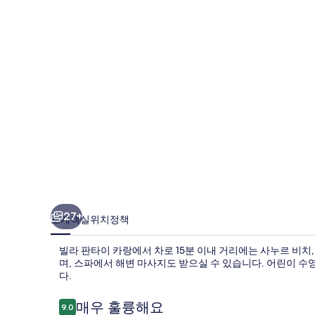
카
랑
의
사
진
갤
러
리
27+
소개
객실
위치
정책
빌라 판타이 카랑에서 차로 15분 이내 거리에는 사누르 비치
며, 스파에서 해변 마사지도 받으실 수 있습니다. 어린이 수
다.
이
매우 훌륭해요
9.0
10점 만점 중 9.0점.