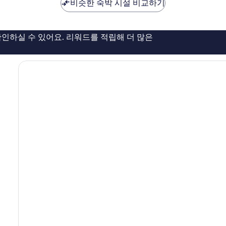
비슷한 숙박 시설 비교하기
좋
아
요,
이
인하실 수 있어요. 리워드를 적립해 더 많은
용
후
기
1,005
개