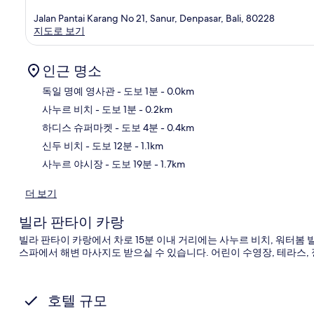
Jalan Pantai Karang No 21, Sanur, Denpasar, Bali, 80228
지도로 보기
인근 명소
독일 명예 영사관
- 도보 1분
- 0.0km
사누르 비치
- 도보 1분
- 0.2km
지
하디스 슈퍼마켓
- 도보 4분
- 0.4km
신두 비치
- 도보 12분
- 1.1km
사누르 야시장
- 도보 19분
- 1.7km
더 보기
빌라 판타이 카랑
빌라 판타이 카랑에서 차로 15분 이내 거리에는 사누르 비치, 워터봄
스파에서 해변 마사지도 받으실 수 있습니다. 어린이 수영장, 테라스,
호텔 규모