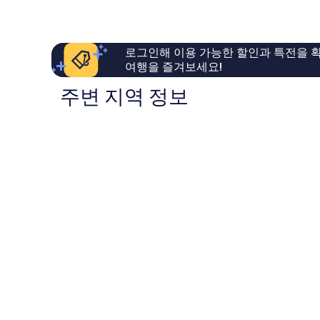
예
훌
르
요,
륭
이
해
용
요,
로그인해 이용 가능한 할인과 특전을 확
후
이
여행을 즐겨보세요!
기
용
123
후
주변 지역 정보
개
기
767
개