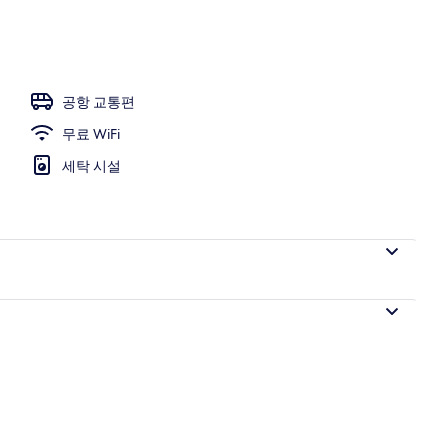
전망
공항 교통편
무료 WiFi
세탁 시설