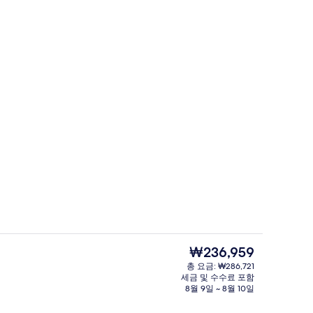
욕 의자, 비치 파라솔, 비치 타월
숙박 시설 정면
현
₩236,959
재
총 요금: ₩286,721
가
세금 및 수수료 포함
 내 금고, 책상, 다리미/다리미판
숙박 시설 구내
격
8월 9일 ~ 8월 10일
은
₩236,959