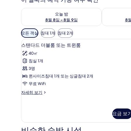
오늘 밤 예약 가능 여부 확인, 8월 8일 ~ 8월 9일
내일 예약 가능 
오늘 밤
8월 8일 ~ 8월 9일
8월
객
모든 객실
침대 1개
침대 2개
실
스탠다드 더블룸 또는 트윈룸 | 
스
에
2
스탠다드 더블룸 또는 트윈룸
탠
사
40㎡
용
다
침실 1개
가
드
3명
능
더
한
퀸사이즈침대 1개 또는 싱글침대 2개
블
필
무료 WiFi
룸
터
스
자세히 보기
또
탠
는
다
드
트
더
요금 보
윈
블
룸
룸
비슷한 숙박 시설
또