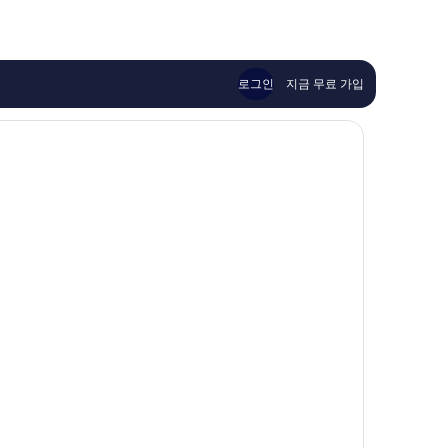
훌
고
퍼
륭
예
런
해
요,
스
요,
이
사
이
용
누
로그인
지금 무료 가입
용
후
르
후
기
기
225
446
개
개