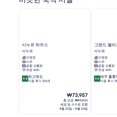
사
는
트
진
사누르 하우스
그랜드 팰리스 
윈
모
룸
자
두
세
보
히
기
보
기
사
그
사누르 하우스
그랜드 팰리스
누
랜
사누르
사누르
르
드
수영장
수영장
하
팰
스파
스파
우
리
공항 교통편
공항 교통편
스
스
무료 WiFi
무료 WiFi
사
호
10
10
최고예요
매우 훌륭
누
텔
9.4
9.0
점
점
이용 후기 123개
이용 후기 7
르
산
만
만
누
점
점
르
현
₩73,957
중
중
-
재
9.4
9.0
총 요금: ₩89,806
바
요
점,
점,
세금 및 수수료 포함
리
금
8월 23일 ~ 8월 24일
최
매
사
₩73,957
고
우
누