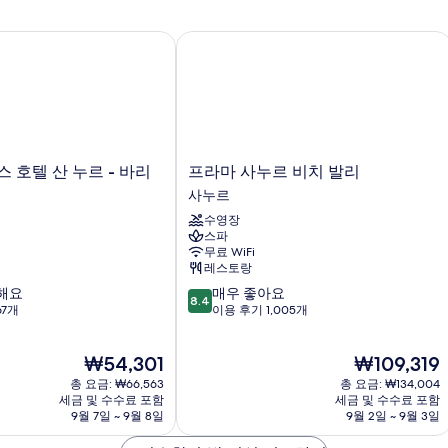
룸
사
는
자
트
진
세
호텔 산 누르 - 바리
프라마 사누르 비치 발리
윈
히
모
룸
보
자
두
기
세
보
히
기
보
기
프
 호텔 산 누르 - 바리
프라마 사누르 비치 발리
라
사누르
마
수영장
사
스파
누
무료 WiFi
르
레스토랑
비
10
해요
매우 좋아요
치
8.4
점
67개
이용 후기 1,005개
발
만
리
점
사
현
현
₩54,301
₩109,319
중
누
재
재
8.4
총 요금: ₩66,563
르
총 요금: ₩134,004
요
요
점,
세금 및 수수료 포함
세금 및 수수료 포함
금
금
9월 7일 ~ 9월 8일
9월 2일 ~ 9월 3일
매
₩54,301
₩109,319
우