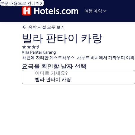
본문 내용으로 건너뛰기
여행 예약
숙박 시설 모두 보기
빌라 판타이 카랑
3.5
Villa Pantai Karang
성
해변에 자리한 게스트하우스, 사누르 비치에서 가까우며 야외
급
요금을 확인할 날짜 선택
숙
어디로 가세요?
박
시
설
빌
라
판
타
이