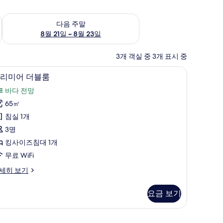
~ 8월 16일
다음 주말 예약 가능 여부 확인, 8월 21일 ~ 8월 23일
다음 주말
8월 21일 ~ 8월 23일
3개 객실 중 3개 표시 중
프리미어 더블룸 | 미니바, 객실 내 금고, 책상,
프
5
리미어 더블룸
리
바다 전망
미
65㎡
어
침실 1개
더
3명
블
킹사이즈침대 1개
룸
무료 WiFi
사
세히 보기
진
모
요금 보기
두
보