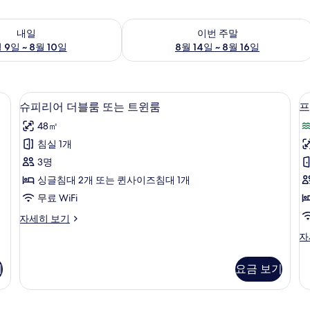
여부 확인, 8월 9일 ~ 8월 10일
이번 주말 예약 가능 여부 확인, 8월 14일 
내일
이번 주말
 9일 ~ 8월 10일
8월 14일 ~ 8월 16일
미니바, 객실 내 금고, 책상, 다리미/다리미판
테라스/파티오
슈
5
슈피리어 더블룸 또는 트윈룸
프
피
48㎡
리
침실 1개
어
3명
더
싱글침대 2개 또는 퀸사이즈침대 1개
블
무료 WiFi
룸
슈
자세히 보기
또
피
프
자
는
리
리
어
트
미
더
기
요금 보기
어
윈
블
더
룸
룸
블
또