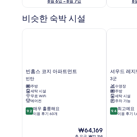
8월 6일 ~ 8월 7일
8월
비슷한 숙박 시설
빈홈스 코지 아파트먼트
셔우드 레지
빈
셔
빈홈스 코지 아파트먼트
셔우드 레지
홈
우
빈탄
3군
스
드
주방
수영장
코
레
세탁 시설
주방
지
지
무료 WiFi
세탁 시설
아
던
에어컨
주차 가능
파
스
10
10
매우 훌륭해요
최고예요
트
3
9.2
9.4
점
점
이용 후기 63개
이용 후기 1,
먼
군
만
만
트
점
점
빈
현
₩64,169
중
중
탄
재
9.2
9.4
총 요금: ₩72,768