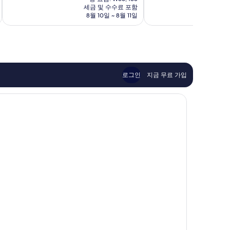
요
세금 및 수수료 포함
9.0
9.6
아
스
금
8월 10일 ~ 8월 11일
점,
점,
파
위
₩55,592
매
최
트
트
우
고
먼
빈
훌
예
트,
탄
륭
요,
빈
해
이
홈
요,
용
스
로그인
지금 무료 가입
이
후
센
용
기
트
후
125
럴
기
개
파
245
크
개
빈
탄