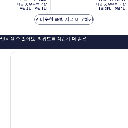
요
요
세금 및 수수료 포함
세금 및 수수료 포함
8.6
럴
금
금
9월 2일 ~ 9월 3일
8월 31일 ~ 9월 1일
점,
파
₩151,464
₩86,848
훌
크
비슷한 숙박 시설 비교하기
륭
빈
해
탄
요,
이
인하실 수 있어요. 리워드를 적립해 더 많은
용
후
기
56
개