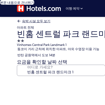
본문 내용으로 건너뛰기
여행 예약
숙박 시설 모두 보기
아파트 전체
빈홈 센트럴 파크 랜드마
2.0
Vinhomes Central Park Landmark 1
성
동코이 거리 근처에 위치한 아파트, 야외 수영장 이용 가능
급
반탄 공원역에서 도보 14분
숙
박
요금을 확인할 날짜 선택
시
어디로 가세요?
설
빈
홈
센
트