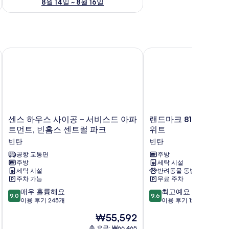
8월 14일 ~ 8월 16일
센스 하우스 사이공 – 서비스드 아파트먼트, 빈홈스 센트럴 파크
랜드마크 81 디럭스 아
센
랜
센스 하우스 사이공 – 서비스드 아파
랜드마크 81 디럭스 
스
드
트먼트, 빈홈스 센트럴 파크
위트
하
마
빈탄
빈탄
우
크
스
공항 교통편
81
주방
주방
세탁 시설
사
디
세탁 시설
반려동물 동반 가능
이
럭
주차 가능
무료 주차
공
스
10
10
–
매우 훌륭해요
아
최고예요
9.0
9.6
점
점
서
이용 후기 245개
파
이용 후기 125개
만
만
비
트
현
₩55,592
점
점
스
먼
재
중
중
드
총 요금: ₩66,465
트