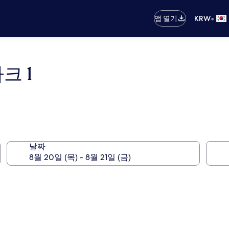
•
앱 열기
KRW
크 1
날짜