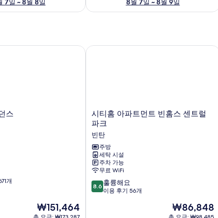
 7일 ~ 8월 8일
8월 7일 ~ 8월 9일
던스
시티홈 아파트먼트 빈홈스 센트럴 파크
시
던스
시티홈 아파트먼트 빈홈스 센트럴
티
파크
홈
빈탄
아
파
주방
세탁 시설
트
주차 가능
먼
무료 WiFi
트
671개
10
빈
훌륭해요
8.6
점
홈
이용 후기 56개
만
스
현
현
₩151,464
₩86,848
점
센
재
재
중
총 요금: ₩173,287
트
총 요금: ₩98,485