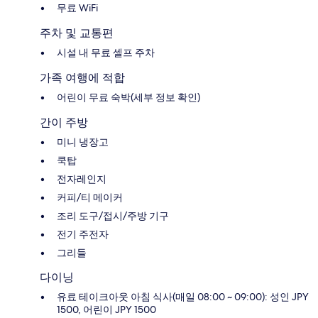
무료 WiFi
주차 및 교통편
시설 내 무료 셀프 주차
가족 여행에 적합
어린이 무료 숙박(세부 정보 확인)
간이 주방
미니 냉장고
쿡탑
전자레인지
커피/티 메이커
조리 도구/접시/주방 기구
전기 주전자
그리들
다이닝
유료 테이크아웃 아침 식사(매일 08:00 ~ 09:00): 성인 JPY
1500, 어린이 JPY 1500