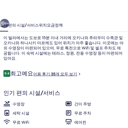
크
릿
이전
다음
빌
6+
소개
편의 시설/서비스
위치
요금
정책
라
이 빌라에서는 도보로 15분 이내 거리에 오키나와 추라우미 수족관 및
의
오키나와 하나사키 마르케도 있어 위치가 아주 좋습니다. 이곳에는 야
외 수영장이 마련되어 있으며, 무료 특전으로 WiFi 및 셀프 주차도 제
사
공됩니다. 이 숙박 시설에는 테라스, 정원, 전용 수영장 등이 마련되어
진
있어요.
갤
이
최고예요
9.4
이용 후기 35개 모두 보기
10점 만점 중 9.4점.
러
용
후
1 개의 침실, 방음 설비, 무료 WiFi, 침대
리
기
인기 편의 시설/서비스
수영장
간이 주방
세탁 시설
무료 주차
무료 WiFi
에어컨