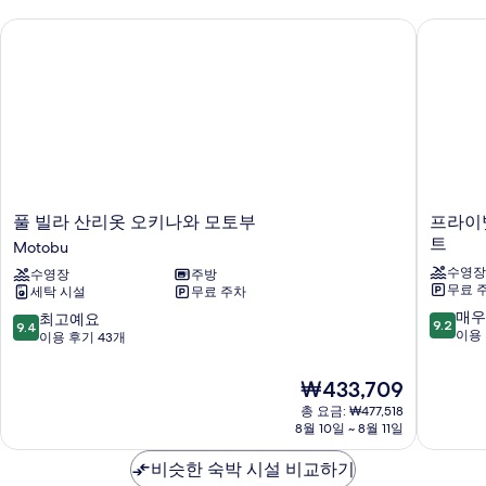
풀 빌라 산리옷 오키나와 모토부
프라이빗
풀
프
풀 빌라 산리옷 오키나와 모토부
프라이
빌
라
트
Motobu
라
이
수영장
수영장
주방
산
빗
무료 
세탁 시설
무료 주차
리
콘
10
옷
도
매우
10
최고예요
9.2
9.4
점
오
코
이용 
점
이용 후기 43개
만
키
우
만
점
나
리
점
현
₩433,709
중
와
지
중
재
총 요금: ₩477,518
9.2
모
마
9.4
요
8월 10일 ~ 8월 11일
점,
토
바
점,
금
매
부
이
최
₩433,709
비슷한 숙박 시설 비교하기
우
Motobu
콜
고