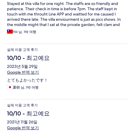
Stayed at this villa for one night. The staffs are so friendly and
patience. Their check in time is before 7pm. The staff kept in
touch with me throuht Line APP and waitted for me caused I
arrived there late. The villa enviourment is just as pics shows. In
the middle might that I sat at the private garden, felt clam and
enjoyed the silence. Although the pillow doesn't suit me, the
Yili 님, 1박 여행
other facilities are completed. They offer coffee maker, netflix,
kitchen, washing machine and so on. By the way, it is closed to
the ocean park and walking distance to a convenience store.
실제 이용 고객 후기
Anyway, it's a brilliant villa. I will pick up this villa for next time trip
in Okinawa. Thanks again for the staffs.
10/10 - 최고예요
2023년 5월 29일
Google 번역 보기
とてもよかったです！
夏樹 님, 1박 여행
실제 이용 고객 후기
10/10 - 최고예요
2021년 11월 26일
Google 번역 보기