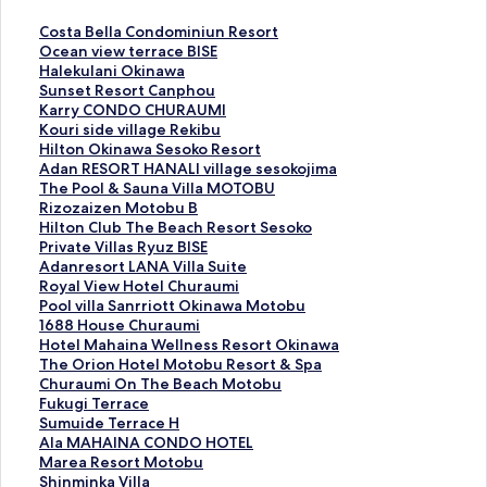
C
Costa Bella Condominiun Resort
o
O
Ocean view terrace BISE
s
c
H
Halekulani Okinawa
t
e
a
S
Sunset Resort Canphou
a
a
l
u
K
Karry CONDO CHURAUMI
B
n
e
n
a
K
Kouri side village Rekibu
e
v
k
s
r
o
H
Hilton Okinawa Sesoko Resort
l
i
u
e
r
u
i
A
Adan RESORT HANALI village sesokojima
l
e
l
t
y
r
l
d
T
The Pool & Sauna Villa MOTOBU
a
w
a
R
C
i
t
a
h
R
Rizozaizen Motobu B
C
t
n
e
O
s
o
n
e
i
H
Hilton Club The Beach Resort Sesoko
o
e
i
s
N
i
n
R
P
z
i
P
Private Villas Ryuz BISE
n
r
O
o
D
d
O
E
o
o
l
r
A
Adanresort LANA Villa Suite
d
r
k
r
O
e
k
S
o
z
t
i
d
R
Royal View Hotel Churaumi
o
a
i
t
C
v
i
O
l
a
o
v
a
o
P
Pool villa Sanrriott Okinawa Motobu
m
c
n
C
H
i
n
R
&
i
n
a
n
y
o
1
1688 House Churaumi
i
e
a
a
U
l
a
T
S
z
C
t
r
a
o
6
H
Hotel Mahaina Wellness Resort Okinawa
n
B
w
n
R
l
w
H
a
e
l
e
e
l
l
8
o
T
The Orion Hotel Motobu Resort & Spa
i
I
a
p
A
a
a
A
u
n
u
V
s
V
v
8
t
h
C
Churaumi On The Beach Motobu
u
S
페
h
U
g
S
N
n
M
b
i
o
i
i
H
e
e
h
F
Fukugi Terrace
n
E
이
o
M
e
e
A
a
o
T
l
r
e
l
o
l
O
u
u
S
Sumuide Terrace H
R
페
지
u
I
R
s
L
V
t
h
l
t
w
l
u
M
r
r
k
u
A
Ala MAHAINA CONDO HOTEL
e
이
를
페
페
e
o
I
i
o
e
a
L
H
a
s
a
i
a
u
m
l
M
Marea Resort Motobu
s
지
여
이
이
k
k
v
l
b
B
s
A
o
S
e
h
o
u
g
u
a
a
S
Shinminka Villa