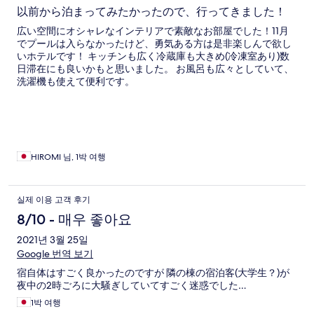
以前から泊まってみたかったので、行ってきました！
広い空間にオシャレなインテリアで素敵なお部屋でした！11月
でプールは入らなかったけど、勇気ある方は是非楽しんで欲し
いホテルです！ キッチンも広く冷蔵庫も大きめ(冷凍室あり)数
日滞在にも良いかもと思いました。 お風呂も広々としていて、
洗濯機も使えて便利です。
HIROMI 님, 1박 여행
실제 이용 고객 후기
8/10 - 매우 좋아요
2021년 3월 25일
Google 번역 보기
宿自体はすごく良かったのですが 隣の棟の宿泊客(大学生？)が
夜中の2時ごろに大騒ぎしていてすごく迷惑でした…
1박 여행