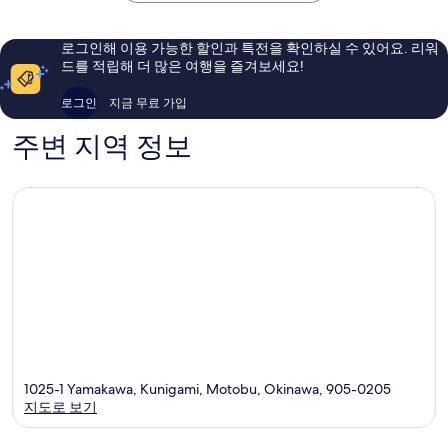
훌
디
예
륭
오
요,
해
스
이
로그인해 이용 가능한 할인과 특전을 확인하실 수 있어요. 리워
요,
마
용
드를 적립해 더 많은 여행을 즐겨보세요!
이
트
후
용
리
기
로그인
지금 무료 가입
후
조
43
기
트
개
주변 지역 정보
143
개
1025-1 Yamakawa, Kunigami, Motobu, Okinawa, 905-0205
지도로 보기