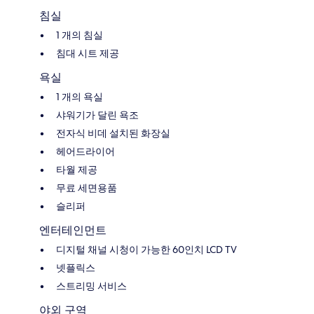
침실
1 개의 침실
침대 시트 제공
욕실
1 개의 욕실
샤워기가 달린 욕조
전자식 비데 설치된 화장실
헤어드라이어
타월 제공
무료 세면용품
슬리퍼
엔터테인먼트
디지털 채널 시청이 가능한 60인치 LCD TV
넷플릭스
스트리밍 서비스
야외 구역