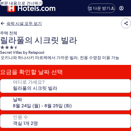
본문 내용으로 건너뛰기
앱 다운 받기
숙박 시설 모두 보기
주택 전체
릴라풀의 시크릿 빌라
3.5
Secret Villas by Relapool
성
오키나와 하나사키 마르케에서 가까운 빌라, 전용 수영장 이용 가능
급
숙
요금을 확인할 날짜 선택
박
시
어디로 가세요?
설
날짜
인원 수