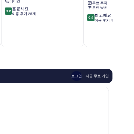
에어컨
무료 주차
프
루
무료 WiFi
10
훌륭해요
리
가
8.8
점
이용 후기 25개
10
최고예요
미
구
9.6
만
점
이용 후기 40개
엄
점
만
후
중
점
지
8.8
중
노
점,
9.6
미
훌
점,
야
륭
최
해
고
요,
예
이
요,
용
이
로그인
지금 무료 가입
후
용
기
후
25
기
개
40
개