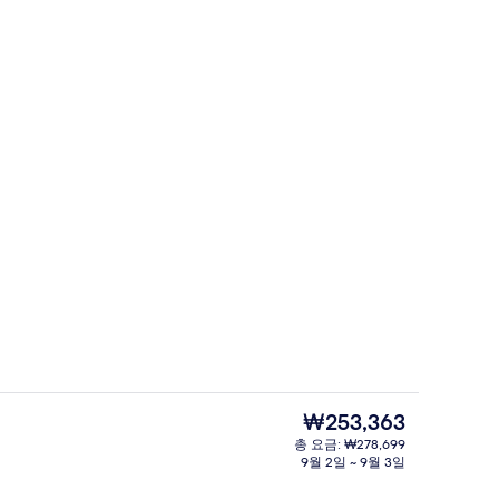
위성 채널 시청이 가능한 45인치 평면 TV
현
₩253,363
재
총 요금: ₩278,699
가
9월 2일 ~ 9월 3일
이 가능한 45인치 평면 TV, TV
책상, 다리미/다리미판, 무료 WiFi
격
은