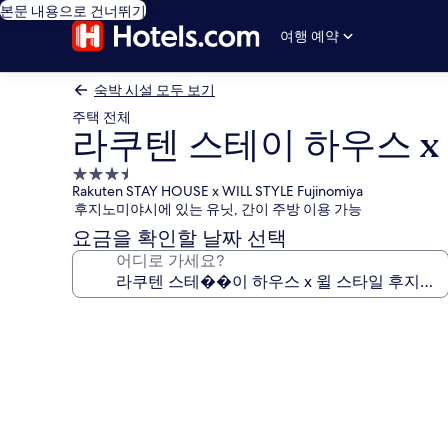
본문 내용으로 건너뛰기
여행 예약
숙박 시설 모두 보기
주택 전체
라쿠텐 스테이 하우스 x
3.5
Rakuten STAY HOUSE x WILL STYLE Fujinomiya
성
후지노미야시에 있는 유닛, 간이 주방 이용 가능
급
요금을 확인할 날짜 선택
숙
어디로 가세요?
박
시
설
라
쿠
텐
스