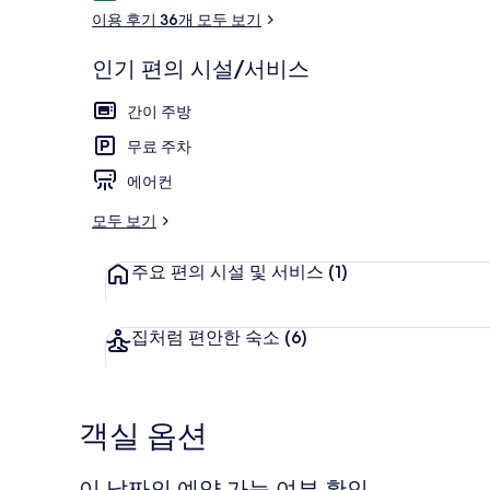
용
이용 후기 36개 모두 보기
의
후
기
사
인기 편의 시설/서비스
진
외관
간이 주방
갤
무료 주차
러
에어컨
리
모두 보기
주요 편의 시설 및 서비스
(1)
집처럼 편안한 숙소
(6)
객실 옵션
이 날짜의 예약 가능 여부 확인