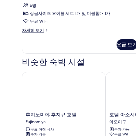
사
6명
진
싱글사이즈 요이불 세트 1개 및 더블침대 1개
모
무료 WiFi
두
101
자세히 보기
보
자
기
세
요금 보
히
보
기
비슷한 숙박 시설
후지노미야 후지큐 호텔
호텔 아소시아
후
호
후지노미야 후지큐 호텔
호텔 아소시
지
텔
Fujinomiya
아오이구
노
아
무료 아침 식사
주차 가능
미
소
주차 가능
무료 WiFi
야
시