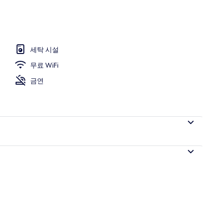
세탁 시설
무료 WiFi
금연