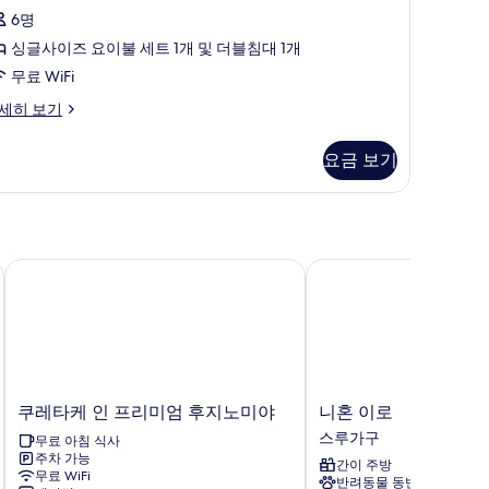
사
6명
진
싱글사이즈 요이불 세트 1개 및 더블침대 1개
모
무료 WiFi
두
3
세히 보기
보
기
요금 보기
쿠레타케 인 프리미엄 후지노미야
니혼 이로
쿠
니
쿠레타케 인 프리미엄 후지노미야
니혼 이로
레
혼
스루가구
무료 아침 식사
타
이
주차 가능
간이 주방
케
로
무료 WiFi
반려동물 동반 가능
인
스