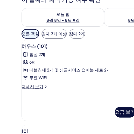
오늘 밤 예약 가능 여부 확인, 8월 8일 ~ 8월 9일
내일 예약 가능 
오늘 밤
8월 8일 ~ 8월 9일
8월
객
모든 객실
침대 3개 이상
침대 2개
실
위성 채널 시청이 가능한 45인치 평
하
에
26
하우스 (101)
우
사
침실 2개
용
스
6명
가
(101)
더블침대 2개 및 싱글사이즈 요이불 세트 2개
능
사
한
무료 WiFi
진
필
하
자세히 보기
모
터
우
두
스
(101)
보
자
기
요금 보
세
히
보
101
책상, 다리미/다리미판, 무료 WiF
기
26
101