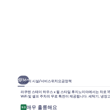
테
이
하
우
스
x
윌
스
타
일
후
36+
소개
편의 시설/서비스
위치
요금
정책
지
라쿠텐 스테이 하우스 x 윌 스타일 후지노미야에서는 차로 
노
WiFi 및 셀프 주차의 무료 특전이 제공됩니다. 세탁기, 냉
미
이
매우 훌륭해요
9.0
야
10점 만점 중 9.0점.