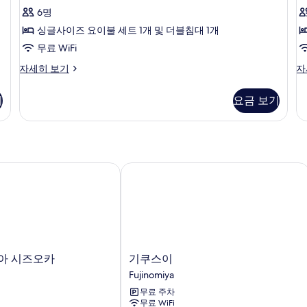
사
보
6명
기
진
싱글사이즈 요이불 세트 1개 및 더블침대 1개
모
무료 WiFi
두
102
10
자세히 보기
자
보
자
자
기
세
세
기
요금 보기
히
히
보
보
기
기
 시즈오카
기쿠스이
기
아 시즈오카
기쿠스이
쿠
Fujinomiya
스
무료 주차
이
무료 WiFi
Fujinomiya