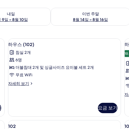
여부 확인, 8월 9일 ~ 8월 10일
이번 주말 예약 가능 여부 확인, 8월 14일 
내일
이번 주말
 9일 ~ 8월 10일
8월 14일 ~ 8월 16일
면 TV, TV
객실 내 식사 공간
하
26
하우스 (102)
하
우
침실 2개
10
스
6명
(102)
(
더블침대 2개 및 싱글사이즈 요이불 세트 2개
사
무료 WiFi
진
하
자세히 보기
모
우
두
스
하
자
(102)
우
보
자
스
기
기
요금 보기
세
(1
히
자
보
세
i
102
책상, 다리미/다리미판, 무료 WiFi
1
기
23
히
102
1