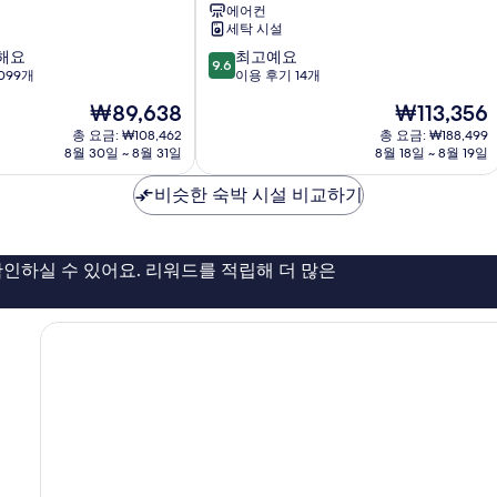
에어컨
세탁 시설
10
해요
최고예요
9.6
점
099개
이용 후기 14개
만
현
현
₩89,638
₩113,356
점
재
재
중
총 요금: ₩108,462
총 요금: ₩188,499
요
요
8월 30일 ~ 8월 31일
8월 18일 ~ 8월 19일
9.6
금
금
점,
₩89,638
₩113,356
비슷한 숙박 시설 비교하기
최
고
예
요,
인하실 수 있어요. 리워드를 적립해 더 많은
이
용
후
기
14
개