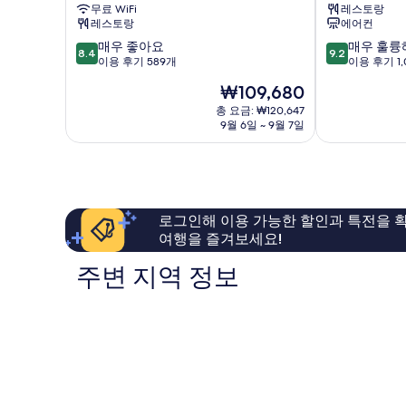
무료 WiFi
레스토랑
후
아
레스토랑
에어컨
지
시
10
10
매우 좋아요
매우 훌륭
큐
즈
8.4
9.2
점
점
이용 후기 589개
이용 후기 1,
호
오
만
만
텔
카
현
₩109,680
점
점
Fujinomiya
아
재
중
중
총 요금: ₩120,647
오
요
9월 6일 ~ 9월 7일
8.4
9.2
이
금
점,
점,
구
₩109,680
매
매
우
우
좋
훌
아
륭
로그인해 이용 가능한 할인과 특전을 확
요,
해
여행을 즐겨보세요!
이
요,
용
이
주변 지역 정보
후
용
기
후
589
기
개
1,099
개