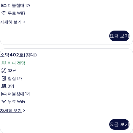
대)
더블침대 1개
사
무료 WiFi
진
소
자세히 보기
모
망
두
302
요금 보기
호
보
(침
기
대)
무료 WiFi
소
6
자
소망402호(침대)
망
세
바다 전망
히
402
보
33㎡
호
기
침실 1개
(침
3명
대)
더블침대 1개
사
무료 WiFi
진
소
자세히 보기
모
망
두
402
요금 보기
호
보
(침