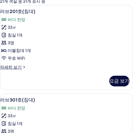
에
21개 객실 중 21개 표시 중
사
무료 WiFi
러
6
러브201호(침대)
용
브
가
바다 전망
201
능
33㎡
호
한
침실 1개
(침
필
3명
터
대)
더블침대 1개
사
무료 WiFi
진
러
자세히 보기
모
브
두
201
요금 보기
호
보
(침
기
대)
무료 WiFi
러
6
자
러브301호(침대)
브
세
바다 전망
히
301
보
33㎡
호
기
침실 1개
(침
3명