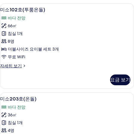
기
대)
미소102호(투룸온돌) | 무료 WiFi
미
9
자
미소102호(투룸온돌)
소
세
바다 전망
히
102
보
66㎡
호
기
침실 1개
(투
8명
룸
더블사이즈 요이불 세트 3개
온
무료 WiFi
돌)
미
자세히 보기
사
소
진
102
요금 보기
호
모
(투
두
룸
미소203호(온돌) | 무료 WiFi
미
5
온
보
미소203호(온돌)
소
돌)
기
바다 전망
자
203
세
36㎡
호
히
침실 1개
보
(온
기
4명
돌)