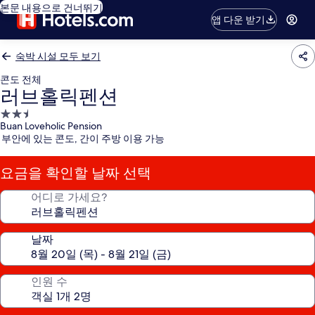
본문 내용으로 건너뛰기
앱 다운 받기
숙박 시설 모두 보기
콘도 전체
러브홀릭펜션
2.5
Buan Loveholic Pension
성
부안에 있는 콘도, 간이 주방 이용 가능
급
숙
요금을 확인할 날짜 선택
박
시
어디로 가세요?
설
날짜
인원 수