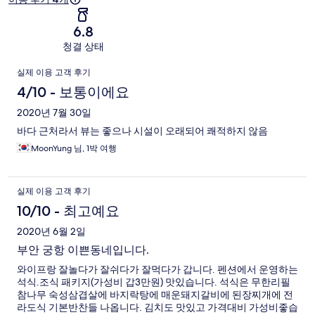
기
6.8
청결 상태
이
실제 이용 고객 후기
용
4/10 - 보통이에요
후
2020년 7월 30일
바다 근처라서 뷰는 좋으나 시설이 오래되어 쾌적하지 않음
기
MoonYung 님, 1박 여행
실제 이용 고객 후기
10/10 - 최고예요
2020년 6월 2일
부안 궁항 이쁜동네입니다.
와이프랑 잘놀다가 잘쉬다가 잘먹다가 갑니다. 펜션에서 운영하는
석식.조식 패키지(가성비 갑3만원) 맛있습니다. 석식은 무한리필
참나무 숙성삼겹살에 바지락탕에 매운돼지갈비에 된장찌개에 전
라도식 기본반찬들 나옵니다. 김치도 맛있고 가격대비 가성비좋습