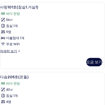
기
돌)
사랑101호(침실1,거실1) | 거실 공간 | 평면
사
7
자
사랑101호(침실1,거실1)
랑
세
바다 전망
히
101
보
56㎡
호
기
침실 1개
(침
9명
실
더블침대 1개
1,
무료 WiFi
거
사
자세히 보기
실
랑
1)
101
요금 보기
사
호
(침
진
실
다솜205호(온돌) | 무료 WiFi
다
모
6
1,
다솜205호(온돌)
솜
거
두
바다 전망
실
205
보
1)
40㎡
호
자
기
침실 1개
세
(온
히
4명
돌)