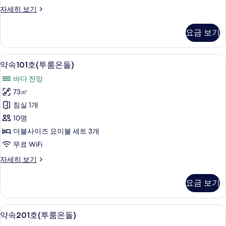
추
자세히 보기
억
(대
요금 보기
형
온
돌)
무료 WiFi
약
9
자
약속101호(투룸온돌)
속
세
바다 전망
히
101
보
73㎡
호
기
침실 1개
(투
10명
룸
더블사이즈 요이불 세트 3개
온
무료 WiFi
돌)
약
자세히 보기
사
속
진
101
요금 보기
호
모
(투
두
룸
무료 WiFi
약
9
온
보
약속201호(투룸온돌)
속
돌)