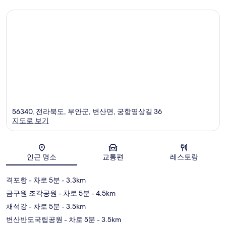
56340, 전라북도, 부안군, 변산면, 궁항영상길 36
지도로 보기
지도
인근 명소
교통편
레스토랑
격포항
- 차로 5분
- 3.3km
금구원 조각공원
- 차로 5분
- 4.5km
채석강
- 차로 5분
- 3.5km
변산반도국립공원
- 차로 5분
- 3.5km