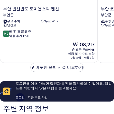
부
부
부안 변산반도 토미앤스파 펜션
부안 
안
안
부안군
부안군
변
코
무료 주차
무료 WiFi
수영장
산
델
냉장고
무료 W
반
리
도
아
10
매우 훌륭해요
9.2
토
풀
점
이용 후기 19개
미
빌
만
현
₩108,217
앤
라
점
재
스
펜
중
총 요금: ₩119,148
요
파
세금 및 수수료 포함
션
9.2
금
9월 2일 ~ 9월 3일
펜
부
점,
₩108,217
션
안
매
비슷한 숙박 시설 비교하기
부
군
우
안
훌
군
륭
해
로그인해 이용 가능한 할인과 특전을 확인하실 수 있어요. 리워
요,
드를 적립해 더 많은 여행을 즐겨보세요!
이
용
로그인
지금 무료 가입
후
기
주변 지역 정보
19
개