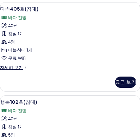
기
돌)
무료 WiFi
다
5
자
다솜405호(침대)
솜
세
바다 전망
히
405
보
40㎡
호
기
침실 1개
(침
4명
대)
더블침대 1개
사
무료 WiFi
진
다
자세히 보기
모
솜
두
405
요금 보기
호
보
(침
기
대)
행복102호(침대) | 무료 WiFi
행
5
자
행복102호(침대)
복
세
바다 전망
히
102
보
40㎡
호
기
침실 1개
(침
5명
대)