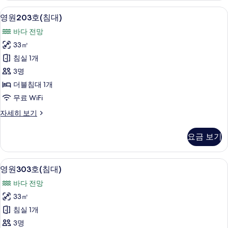
기
대)
무료 WiFi
영
5
자
영원203호(침대)
원
세
바다 전망
히
203
보
33㎡
호
기
침실 1개
(침
3명
대)
더블침대 1개
사
무료 WiFi
진
영
자세히 보기
모
원
두
203
요금 보기
호
보
(침
기
대)
무료 WiFi
영
5
자
영원303호(침대)
원
세
바다 전망
히
303
보
33㎡
호
기
침실 1개
(침
3명