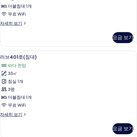
대)
더블침대 1개
사
무료 WiFi
진
러
자세히 보기
모
브
두
301
요금 보기
호
보
(침
기
대)
무료 WiFi
러
6
자
러브401호(침대)
브
세
바다 전망
히
401
보
33㎡
호
기
침실 1개
(침
3명
대)
더블침대 1개
사
무료 WiFi
진
러
자세히 보기
모
브
두
401
요금 보기
호
보
(침