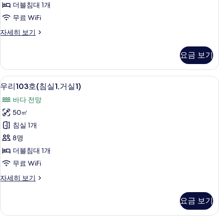
더블침대 1개
사
무료 WiFi
진
행
자세히 보기
모
복
두
102
요금 보기
호
보
(침
기
대)
우리103호(침실1,거실1) | 무료 WiFi
우
8
자
우리103호(침실1,거실1)
리
세
바다 전망
히
103
보
50㎡
호
기
침실 1개
(침
8명
실
더블침대 1개
1,
무료 WiFi
거
우
자세히 보기
실
리
1)
103
요금 보기
사
호
(침
진