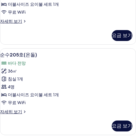
더블사이즈 요이불 세트 1개
사
무료 WiFi
진
미
자세히 보기
모
소
두
203
요금 보기
호
보
(온
기
돌)
순수205호(온돌) | 무료 WiFi
순
5
자
순수205호(온돌)
수
세
바다 전망
히
205
보
36㎡
호
기
침실 1개
(온
4명
돌)
더블사이즈 요이불 세트 1개
사
무료 WiFi
진
순
자세히 보기
모
수
두
205
요금 보기
호
보
(온