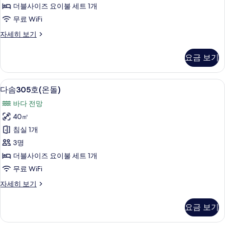
보
더블사이즈 요이불 세트 1개
기
사
무료 WiFi
진
다
자세히 보기
모
솜
두
205
요금 보기
호
보
(온
기
돌)
무료 WiFi
다
5
자
다솜305호(온돌)
솜
세
바다 전망
히
305
보
40㎡
호
기
침실 1개
(온
3명
돌)
더블사이즈 요이불 세트 1개
사
무료 WiFi
진
다
자세히 보기
모
솜
두
305
요금 보기
호
보
(온