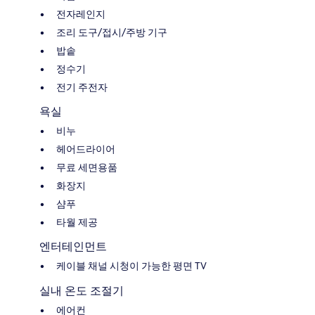
전자레인지
조리 도구/접시/주방 기구
밥솥
정수기
전기 주전자
욕실
비누
헤어드라이어
무료 세면용품
화장지
샴푸
타월 제공
엔터테인먼트
케이블 채널 시청이 가능한 평면 TV
실내 온도 조절기
에어컨