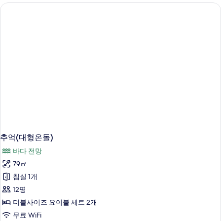
실
모
1,
거
두
실
보
1)
자
기
세
히
보
기
추억(대형온돌)
바다 전망
79㎡
침실 1개
12명
더블사이즈 요이불 세트 2개
무료 WiFi