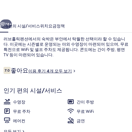
션
의
이전
다음
사
78+
소개
편의 시설/서비스
위치
요금
정책
진
러브홀릭펜션에서의 숙박은 부안에서 탁월한 선택이라 할 수 있습니
갤
다. 이곳에는 시즌별로 운영되는 야외 수영장이 마련되어 있으며, 무료
특전으로 WiFi 및 셀프 주차도 제공됩니다. 콘도에는 간이 주방, 평면
러
TV 등이 마련되어 있습니다.
리
이
좋아요
7.0
이용 후기 4개 모두 보기
10점 만점 중 7.0점.
용
후
기
숙박 시설 정면 - 저녁/밤
인기 편의 시설/서비스
수영장
간이 주방
무료 주차
무료 WiFi
에어컨
금연
모두 보기