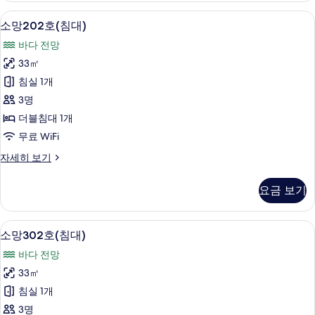
기
대)
무료 WiFi
소
6
자
소망202호(침대)
망
세
바다 전망
히
202
보
33㎡
호
기
침실 1개
(침
3명
대)
더블침대 1개
사
무료 WiFi
진
소
자세히 보기
모
망
두
202
요금 보기
호
보
(침
기
대)
무료 WiFi
소
6
자
소망302호(침대)
망
세
바다 전망
히
302
보
33㎡
호
기
침실 1개
(침
3명