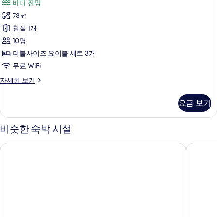
기
바다 전망
자
201
세
73㎡
호
히
침실 1개
보
(투
기
10명
룸
더블사이즈 요이불 세트 3개
온
무료 WiFi
돌)
약
자세히 보기
사
속
진
201
요금 보기
호
모
(투
두
룸
비슷한 숙박 시설
온
보
돌)
기
부안 변산반도 토미앤스파 펜션
부안 코
자
세
히
보
기