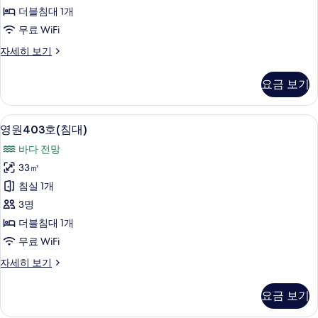
대)
더블침대 1개
사
무료 WiFi
진
영
자세히 보기
모
원
두
303
요금 보기
호
보
(침
기
대)
무료 WiFi
영
5
자
영원403호(침대)
원
세
바다 전망
히
403
보
33㎡
호
기
침실 1개
(침
3명
대)
더블침대 1개
사
무료 WiFi
진
영
자세히 보기
모
원
두
403
요금 보기
호
보
(침