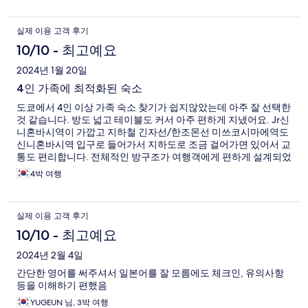
실제 이용 고객 후기
10/10 - 최고예요
2024년 1월 20일
4인 가족에 최적화된 숙소
도쿄에서 4인 이상 가족 숙소 찾기가 쉽지않았는데 아주 잘 선택한
것 같습니다. 방도 넓고 테이블도 커서 아주 편하게 지냈어요. Jr신
니혼바시역이 가깝고 지하철 긴자선/한조몬선 미쓰코시마에역도
신니혼바시역 입구로 들어가서 지하도로 조금 걸어가면 있어서 교
통도 편리합니다. 전체적인 방구조가 여행객에게 편하게 설계되었
다고 생각합니다. 다음에도 먼데이아파트 계열로 가야겠어요.
4박 여행
실제 이용 고객 후기
10/10 - 최고예요
2024년 2월 4일
간단한 영어를 써주셔서 일본어를 잘 모름에도 체크인, 유의사항
등을 이해하기 편했음
YUGEUN 님, 3박 여행