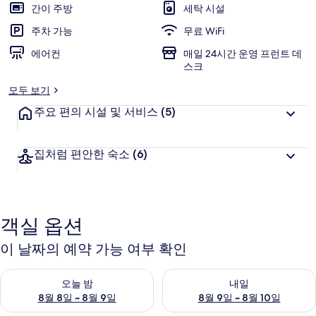
점,
간이 주방
세탁 시설
고
주차 가능
무료 WiFi
객
추
에어컨
매일 24시간 운영 프런트 데
스크
천
모두 보기
주요 편의 시설 및 서비스
(5)
집처럼 편안한 숙소
(6)
객실 옵션
이 날짜의 예약 가능 여부 확인
오늘 밤 예약 가능 여부 확인, 8월 8일 ~ 8월 9일
내일 예약 가능 여부 확인, 8월 9
오늘 밤
내일
8월 8일 ~ 8월 9일
8월 9일 ~ 8월 10일