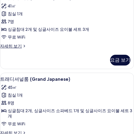
래
세
41㎡
히
디
보
침실 1개
셔
기
7명
널
싱글침대 2개 및 싱글사이즈 요이불 세트 3개
룸
무료 WiFi
(Deluxe
트
자세히 보기
Japanese)
래
사
디
요금 보기
셔
진
널
모
룸
객실 내 금고, 책상, 다리미/다리미판, 무료
트
두
14
(Deluxe
트래디셔널룸 (Grand Japanese)
래
Japanese)
보
45㎡
자
디
기
세
침실 1개
셔
히
8명
보
널
기
싱글침대 2개, 싱글사이즈 소파베드 1개 및 싱글사이즈 요이불 세트 3
룸
개
(Grand
무료 WiFi
Japanese)
트
자세히 보기