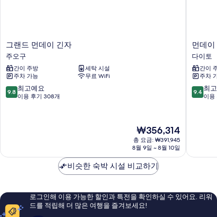
그
먼
그랜드 먼데이 긴자
먼데이
랜
데
주오구
다이토
드
이
간이 주방
세탁 시설
간이 
먼
아
주차 가능
무료 WiFi
주차 
데
파
이
트
10
10
최고예요
최고
9.8
9.4
긴
프
점
점
이용 후기 308개
이용 
자
리
만
만
주
미
점
점
오
엄
중
중
현
₩356,314
구
우
9.8
9.4
재
에
점,
점,
총 요금: ₩391,945
요
8월 9일 ~ 8월 10일
노
최
최
금
다
고
고
₩356,314
비슷한 숙박 시설 비교하기
이
예
예
토
요,
요,
이
이
용
용
로그인해 이용 가능한 할인과 특전을 확인하실 수 있어요. 리워
후
후
드를 적립해 더 많은 여행을 즐겨보세요!
기
기