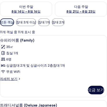
이번 주말 예약 가능 여부 확인, 8월 14일 ~ 8월 16일
다음 주말 예약 가능 여부 확인, 8
이번 주말
다음 주말
8월 14일 ~ 8월 16일
8월 21일 ~ 8월 23일
객
모든 객실
침대 3개 이상
침대 1개
침대 2개
실
에
11개 객실 중 11개 표시 중
사
객실 내 금고, 책상, 다리미/다리미판, 무료
슈
9
슈피리어룸 (Family)
용
피
가
35㎡
리
능
침실 1개
어
한
6명
룸
필
싱글침대 2개 및 싱글사이즈 2층침대 1개
터
(Family)
무료 WiFi
사
슈
자세히 보기
진
피
모
리
요금 보기
어
두
룸
보
(Family)
객실 내 금고, 책상, 다리미/다리미판, 무료
트
11
자
기
트래디셔널룸 (Deluxe Japanese)