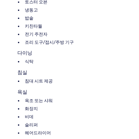
토스터 오븐
냉동고
밥솥
키친타월
전기 주전자
조리 도구/접시/주방 기구
다이닝
식탁
침실
침대 시트 제공
욕실
욕조 또는 샤워
화장지
비데
슬리퍼
헤어드라이어