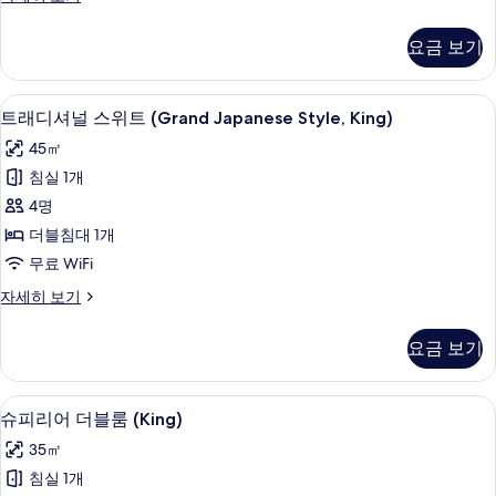
사
래
디
진
요금 보기
셔
모
널
두
룸
객실 내 금고, 책상, 다리미/다리미판, 무료
트
14
(Grand
트래디셔널 스위트 (Grand Japanese Style, King)
보
래
Japanese)
45㎡
기
자
디
세
침실 1개
셔
히
4명
보
널
기
더블침대 1개
스
무료 WiFi
위
트
자세히 보기
트
래
(Grand
디
요금 보기
셔
Japanese
널
Style,
스
객실 내 금고, 책상, 다리미/다리미판, 무료
슈
King)
11
위
슈피리어 더블룸 (King)
피
트
사
35㎡
(Grand
리
진
Japanese
침실 1개
어
Style,