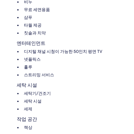
비누
무료 세면용품
샴푸
타월 제공
칫솔과 치약
엔터테인먼트
디지털 채널 시청이 가능한 50인치 평면 TV
넷플릭스
훌루
스트리밍 서비스
세탁 시설
세탁기/건조기
세탁 시설
세제
작업 공간
책상