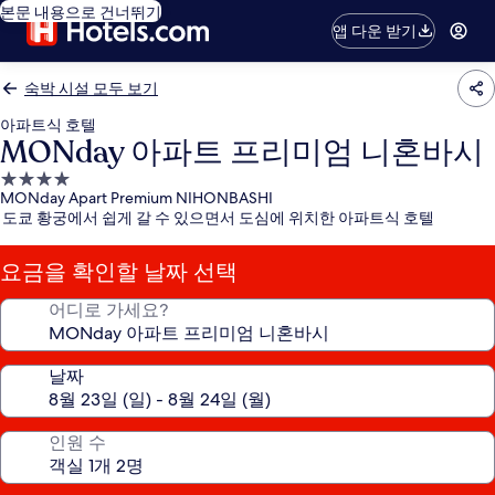
본문 내용으로 건너뛰기
앱 다운 받기
숙박 시설 모두 보기
아파트식 호텔
MONday 아파트 프리미엄 니혼바시
4.0
MONday Apart Premium NIHONBASHI
성
도쿄 황궁에서 쉽게 갈 수 있으면서 도심에 위치한 아파트식 호텔
급
숙
요금을 확인할 날짜 선택
박
시
어디로 가세요?
설
날짜
인원 수