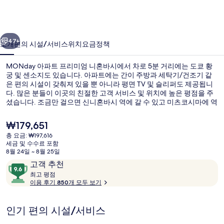
리
미
이전
다음
엄
47+
소개
편의 시설/서비스
위치
요금
정책
니
MONday 아파트 프리미엄 니혼바시에서 차로 5분 거리에는 도쿄 황
혼
궁 및 센소지도 있습니다. 아파트에는 간이 주방과 세탁기/건조기 같
바
은 편의 시설이 갖춰져 있을 뿐 아니라 평면 TV 및 슬리퍼도 제공됩니
다. 많은 분들이 이곳의 친절한 고객 서비스 및 위치에 높은 평점을 주
시
셨습니다. 조금만 걸으면 신니혼바시 역에 갈 수 있고 미츠코시마에 역
도 6분 거리에 있어 대중 교통편을 이용하기 편리합니다.
의
현
₩179,651
사
재
총 요금: ₩197,616
가
세금 및 수수료 포함
진
숙박 시설 입구
격
8월 24일 ~ 8월 25일
은
이
10
갤
고객 추천
₩179,651
용
최
점
최고 평점
러
고
이용 후기 850개 모두 보기
후
만
기
리
점
평
중
인기 편의 시설/서비스
점
9.6