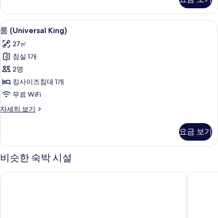
두
(Run
of
보
House)
룸 (Universal King) | 객실 내 금고,
룸
기
5
자
룸 (Universal King)
(Universal
세
27㎡
히
King)
보
침실 1개
사
기
2명
진
킹사이즈침대 1개
모
무료 WiFi
두
룸
자세히 보기
보
(Universal
기
King)
요금 보기
자
세
히
비슷한 숙박 시설
보
기
그랜드 먼데이 긴자
먼데이 