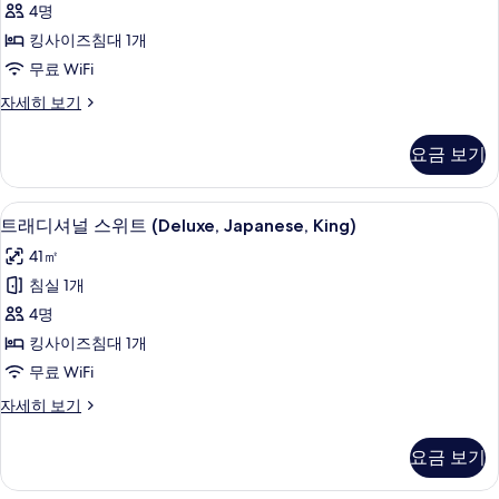
모
4명
King)
더
두
자
킹사이즈침대 1개
블
보
세
무료 WiFi
히
룸
기
보
슈
자세히 보기
(King)
기
피
사
리
요금 보기
어
진
더
모
블
객실 내 금고, 책상, 다리미/다리미판, 무료
트
11
룸
두
트래디셔널 스위트 (Deluxe, Japanese, King)
래
(King)
보
41㎡
자
디
기
세
침실 1개
셔
히
4명
보
널
기
킹사이즈침대 1개
스
무료 WiFi
위
트
자세히 보기
트
래
(Deluxe,
디
요금 보기
셔
Japanese,
널
King)