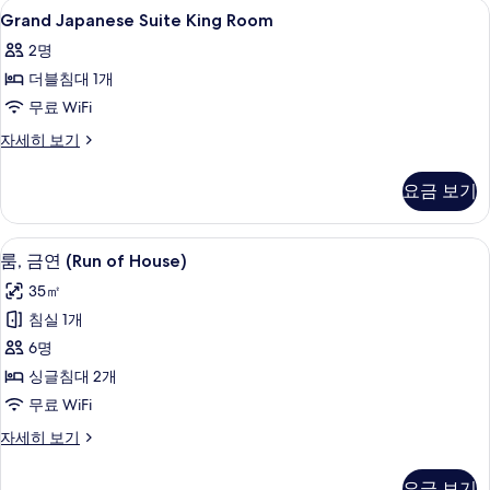
Grand
내부
기
1
히
Grand Japanese Suite King Room
Japanese
보
2명
기
Suite
더블침대 1개
King
Room
무료 WiFi
사
Grand
자세히 보기
Japanese
진
Suite
모
요금 보기
King
두
Room
자
보
커피/티 메이커, 냉장고, 전자레인지, 
룸,
13
세
룸, 금연 (Run of House)
기
금
히
35㎡
보
연
기
침실 1개
(Run
6명
of
싱글침대 2개
House)
무료 WiFi
사
진
룸,
자세히 보기
금
모
연
요금 보기