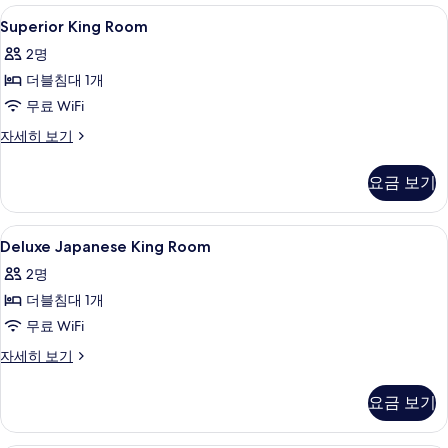
스
Superior
객실 내 금고, 책상, 다리미/다리미판, 무료
사
1
위
Superior King Room
King
트
진
2명
(Deluxe,
Room
모
Japanese,
더블침대 1개
사
King)
두
무료 WiFi
진
자
보
세
모
Superior
자세히 보기
기
히
King
두
보
Room
요금 보기
기
보
자
세
기
히
Deluxe
객실 내 금고, 책상, 다리미/다리미판, 무료
1
보
Deluxe Japanese King Room
Japanese
기
2명
King
더블침대 1개
Room
사
무료 WiFi
진
Deluxe
자세히 보기
Japanese
모
King
요금 보기
두
Room
자
보
세