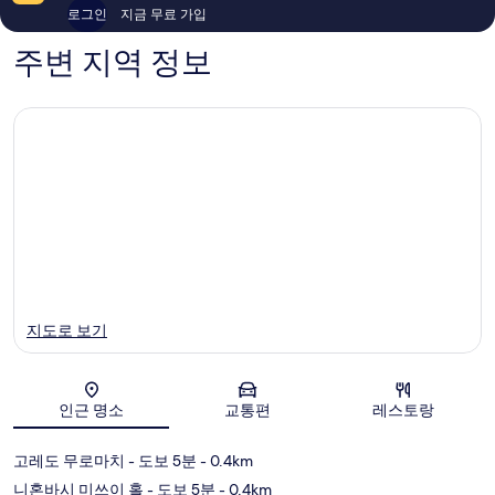
308
708
로그인
지금 무료 가입
개
개
주변 지역 정보
지도로 보기
인근 명소
교통편
레스토랑
지도
고레도 무로마치
- 도보 5분
- 0.4km
니혼바시 미쓰이 홀
- 도보 5분
- 0.4km