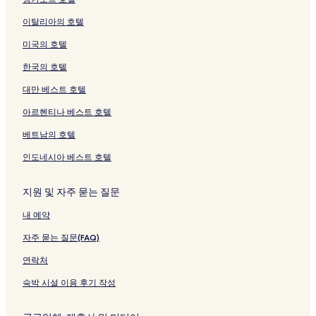
지
크
c
를
는
는
는
r
지
S
e
q
를
를
e
여
링
링
링
e
를
p
s
u
여
이탈리아의 호텔
여
페
는
크
크
크
s
여
a
o
e
는
는
이
링
t
는
페
r
H
링
미국의 호텔
링
지
크
페
링
이
t
o
크
크
를
이
크
지
U
t
한국의 호텔
여
지
를
b
e
는
를
여
u
l
대만 베스트 호텔
링
여
는
d
U
아르헨티나 베스트 호텔
크
는
링
페
b
링
크
이
u
베트남의 호텔
크
지
d
를
페
인도네시아 베스트 호텔
여
이
는
지
링
를
지원 및 자주 묻는 질문
크
여
내 예약
는
링
자주 묻는 질문(FAQ)
크
연락처
숙박 시설 이용 후기 작성