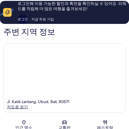
용
용
로그인해 이용 가능한 할인과 특전을 확인하실 수 있어요. 리워
후
후
드를 적립해 더 많은 여행을 즐겨보세요!
기
기
42
34
로그인
지금 무료 가입
개
개
주변 지역 정보
Jl. Katik Lantang, Ubud, Bali, 80571
지도로 보기
지도
인근 명소
교통편
레스토랑