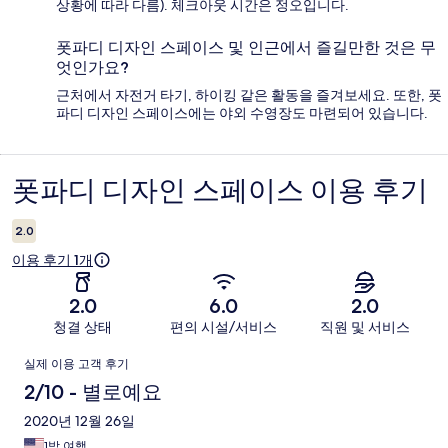
상황에 따라 다름). 체크아웃 시간은 정오입니다.
폿파디 디자인 스페이스 및 인근에서 즐길만한 것은 무
엇인가요?
근처에서 자전거 타기, 하이킹 같은 활동을 즐겨보세요. 또한, 폿
파디 디자인 스페이스에는 야외 수영장도 마련되어 있습니다.
폿파디 디자인 스페이스 이용 후기
이
용
2.0
후
이용 후기 1개
기
2.0
6.0
2.0
청결 상태
편의 시설/서비스
직원 및 서비스
이
실제 이용 고객 후기
용
2/10 - 별로예요
후
2020년 12월 26일
1박 여행