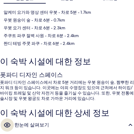
알케미 요가와 명상 센터 우붓
- 차로 5분
- 1.7km
우붓 원숭이 숲
- 차로 6분
- 0.7km
우붓 요가 센터
- 차로 6분
- 2.3km
주쿠트 파쿠 절벽 사원
- 차로 6분
- 2.4km
짠디 테빙 주쿳 파쿠
- 차로 6분
- 2.4km
이 숙박 시설에 대한 정보
폿파디 디자인 스페이스
폿파디 디자인 스페이스에서 차로 5분 거리에는 우붓 원숭이 숲, 짬뿌한 리
지 워크 등이 있습니다. 이곳에는 야외 수영장도 있으며 근처에서 하이킹/
바이킹 트레일 및 산악 자전거 등을 즐기실 수 있습니다. 또한, 우붓 전통예
술시장 및 우붓 왕궁도 차로 가까운 거리에 있습니다.
이 숙박 시설에 대한 상세 정보
한눈에 살펴보기