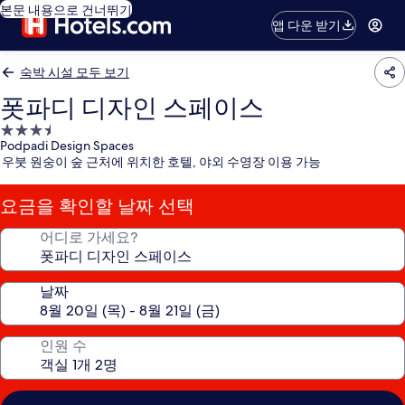
본문 내용으로 건너뛰기
앱 다운 받기
숙박 시설 모두 보기
폿파디 디자인 스페이스
3.5
Podpadi Design Spaces
성
우붓 원숭이 숲 근처에 위치한 호텔, 야외 수영장 이용 가능
급
숙
요금을 확인할 날짜 선택
박
시
어디로 가세요?
설
날짜
인원 수