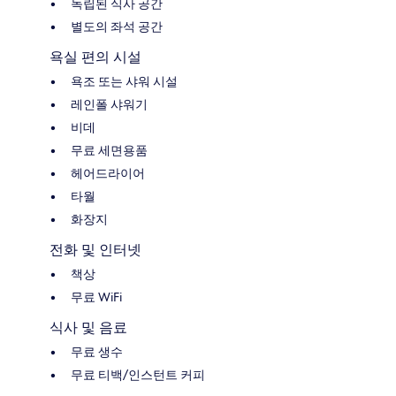
독립된 식사 공간
별도의 좌석 공간
욕실 편의 시설
욕조 또는 샤워 시설
레인폴 샤워기
비데
무료 세면용품
헤어드라이어
타월
화장지
전화 및 인터넷
책상
무료 WiFi
식사 및 음료
무료 생수
무료 티백/인스턴트 커피