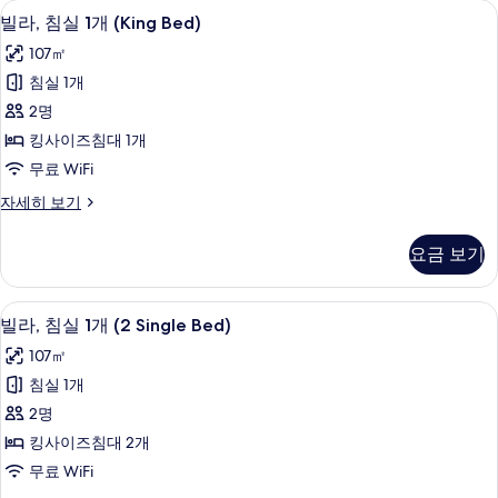
사
객실에서 보이는 전망
빌
12
빌라, 침실 1개 (King Bed)
용
라,
가
107㎡
침
능
침실 1개
실
한
2명
1
필
킹사이즈침대 1개
터
개
무료 WiFi
(King
빌
자세히 보기
Bed)
라,
사
침
요금 보기
진
실
1
모
개
객실 내 금고, 책상, 노트북 작업 공간,
빌
두
12
(King
빌라, 침실 1개 (2 Single Bed)
라,
Bed)
보
107㎡
자
침
기
세
침실 1개
실
히
2명
보
1
기
킹사이즈침대 2개
개
무료 WiFi
(2