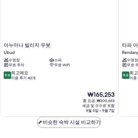
세
기
히
보
기
아
타
아누마나 빌리지 우붓
타파 아
누
파
Ubud
Rendan
마
아
수영장
스파
수영장
나
궁
무료 주차
무료 WiFi
무료 
빌
리
리
뷰
10
10
최고예요
최고
9.6
9.6
지
Rendan
점
점
이용 후기 42개
이용 
우
만
만
붓
점
점
현
₩165,253
Ubud
중
중
재
9.6
9.6
총 요금: ₩200,663
요
점,
점,
세금 및 수수료 포함
금
9월 6일 ~ 9월 7일
최
최
₩165,253
고
고
비슷한 숙박 시설 비교하기
예
예
요,
요,
이
이