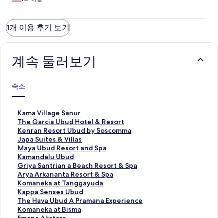
기
1개 이용 후기 보기
계속 둘러보기
숙소
K
Kama Village Sanur
a
T
The Garcia Ubud Hotel & Resort
m
h
K
Kenran Resort Ubud by Soscomma
a
e
e
J
Japa Suites & Villas
V
G
n
a
M
Maya Ubud Resort and Spa
i
a
r
p
a
K
Kamandalu Ubud
l
r
a
a
y
a
G
Griya Santrian a Beach Resort & Spa
l
c
n
S
a
m
r
A
Arya Arkananta Resort & Spa
a
i
R
u
U
a
i
r
K
Komaneka at Tanggayuda
g
a
e
i
b
n
y
y
o
K
Kappa Senses Ubud
e
U
s
t
u
d
a
a
m
a
T
The Hava Ubud A Pramana Experience
S
b
o
e
d
a
S
A
a
p
h
K
Komaneka at Bisma
a
u
r
s
R
l
a
r
n
p
e
o
E