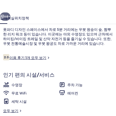
스
이전
다음
페
68+
소개
객실
위치
정책
이
폿파디 디자인 스페이스에서 차로 5분 거리에는 우붓 원숭이 숲, 짬뿌
스
한 리지 워크 등이 있습니다. 이곳에는 야외 수영장도 있으며 근처에서
하이킹/바이킹 트레일 및 산악 자전거 등을 즐기실 수 있습니다. 또한,
의
우붓 전통예술시장 및 우붓 왕궁도 차로 가까운 거리에 있습니다.
사
진
이
2.0
이용 후기 1개 모두 보기
10점 만점 중 2.0점.
용
갤
후
기
숙박 시설 정면 - 저녁/밤
러
인기 편의 시설/서비스
리
수영장
주차 가능
무료 WiFi
에어컨
세탁 시설
모두 보기