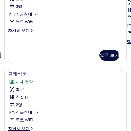
전
개,
모
(
룸,
망
시
3명
두
강
자
내
싱글침대 1개
세
전
보
전
히
무료 WiFi
망
기
망
보
자
프
자세히 보기
기
세
사
리
히
진
미
룸,
자
보
엄
강
모
기
룸,
전
기
요금 보기
두
강
망
전
(I
보
망
자
내 금고, 책상
오리/거위털 이불, 미니바, 객실 내 금고
클
기
자
5
세
클래식룸
세
래
히
시내 전망
히
보
식
보
기
35㎡
룸
기
침실 1개
사
2명
진
싱글침대 1개
모
무료 WiFi
두
클
자세히 보기