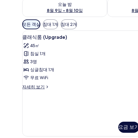
오늘 밤 예약 가능 여부 확인, 8월 9일 ~ 8월 10일
내일 예약 가능 
오늘 밤
8월 9일 ~ 8월 10일
8월
객
모든 객실
침대 1개
침대 2개
실
오리/거위털 이불, 미니바, 객실 
클
에
10
클래식룸 (Upgrade)
래
사
45㎡
용
식
침실 1개
가
룸
3명
능
(Upgrade)
한
싱글침대 1개
사
필
무료 WiFi
진
터
클
자세히 보기
모
래
두
식
룸
보
(Upgrade)
기
자
세
히
요금 보
보
기