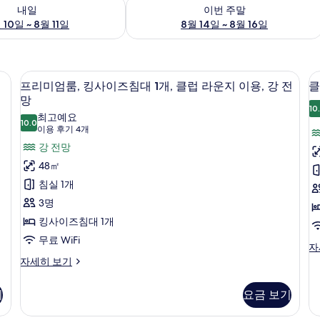
여부 확인, 8월 10일 ~ 8월 11일
이번 주말 예약 가능 여부 확인, 8월 14일 
내일
이번 주말
 10일 ~ 8월 11일
8월 14일 ~ 8월 16일
내 금고, 책상
프리미엄룸, 킹사이즈침대 1개, 클럽 라운지
프
7
프리미엄룸, 킹사이즈침대 1개, 클럽 라운지 이용, 강 전
클
리
망
10
미
최고예요
10.0
10.0점 만점 중 10점
(이
이용 후기 4개
엄
룸
용
강 전망
룸,
후
48㎡
킹
기
침실 1개
사
4
3명
이
개)
킹사이즈침대 1개
즈
무료 WiFi
침
클
자
래
프
자세히 보기
1
대
식
리
개
1
룸,
미
기
요금 보기
개,
킹
엄
사
룸,
클