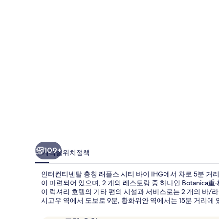
탈
충
칭
래
플
스
시
티
바
이
109+
소개
객실
위치
정책
IHG
인터컨티넨탈 충칭 래플스 시티 바이 IHG에서 차로 5분 거
의
이 마련되어 있으며, 2 개의 레스토랑 중 하나인 Botani
사
이 럭셔리 호텔의 기타 편의 시설과 서비스로는 2 개의 바/라
시고우 역에서 도보로 9분, 황화위안 역에서는 15분 거리에
진