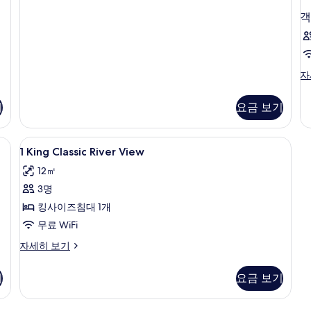
보
래
객
기
식
룸
자
세
히
객
자
보
실
기
자
기
요금 보기
세
히
보
내 금고, 책상
1
오리/거위털 이불, 미니바, 객실 내 금고
5
기
1 King Classic River View
King
12㎡
Classic
3명
River
View
킹사이즈침대 1개
사
무료 WiFi
진
1
자세히 보기
King
모
Classic
두
기
요금 보기
River
보
View
자