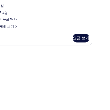
실
4명
무료 WiFi
세히 보기
요금 보기
, 책상