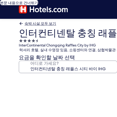
본문 내용으로 건너뛰기
숙박 시설 모두 보기
인터컨티넨탈 충칭 래플스
4.5
InterContinental Chongqing Raffles City by IHG
성
럭셔리 호텔, 실내 수영장 있음, 쇼핑센터와 연결, 삼협박물관
급
요금을 확인할 날짜 선택
숙
어디로 가세요?
박
시
설
인
터
컨
티
넨