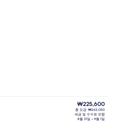
라운지, 가스트로 펍
실내 수영장
현
₩225,600
재
총 요금: ₩263,050
가
세금 및 수수료 포함
구
2 개의 바/라운지, 가스트로 펍
격
8월 31일 ~ 9월 1일
은
₩225,600