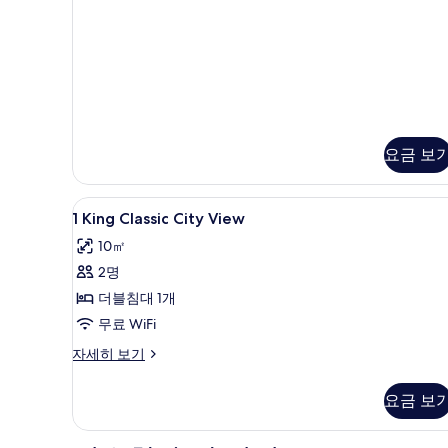
두
두
리
히
보
미
보
보
엄
기
기
기
룸
자
세
히
보
기
요금 보
1
오리/거위털 이불, 미니바, 객실 
5
1 King Classic City View
King
10㎡
Classic
2명
City
View
더블침대 1개
사
무료 WiFi
진
1
자세히 보기
King
모
Classic
두
요금 보
City
보
View
자