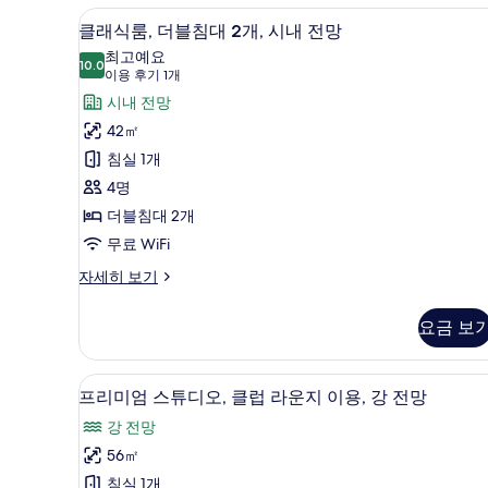
오리/거위털 이불, 미니바, 객실 
클
7
클래식룸, 더블침대 2개, 시내 전망
래
최고예요
10.0
10.0점 만점 중 10점
식
(이
이용 후기 1개
용
룸,
시내 전망
후
더
42㎡
기
블
침실 1개
1
침
4명
개)
대
더블침대 2개
2
무료 WiFi
개,
클
자세히 보기
래
시
식
내
요금 보
룸,
전
더
블
망
프리미엄 스튜디오, 클럽 라운지 이
프
7
침
프리미엄 스튜디오, 클럽 라운지 이용, 강 전망
사
리
대
강 전망
2
진
미
개,
56㎡
모
엄
시
침실 1개