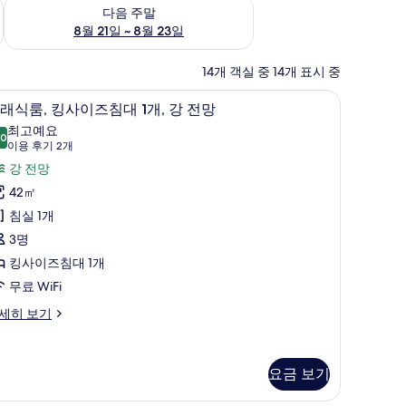
~ 8월 16일
다음 주말 예약 가능 여부 확인, 8월 21일 ~ 8월 23일
다음 주말
8월 21일 ~ 8월 23일
14개 객실 중 14개 표시 중
 이용, 강 전망 | 오리/거위털 이불, 미니바, 객실 내 금고, 책상
오리/거위털 이불, 미니바, 객실 내 금고, 책상
클
9
래식룸, 킹사이즈침대 1개, 강 전망
래
최고예요
.0
10.0점 만점 중 10점
식
(이
이용 후기 2개
용
,
강 전망
후
킹
42㎡
기
사
침실 1개
2
이
3명
개)
즈
킹사이즈침대 1개
침
무료 WiFi
대
세히 보기
,
요금 보기
강
전