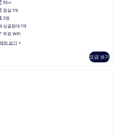
후
진
InterContinental)
92㎡
기
사
모
침실 1개
1
진
두
3명
개)
모
보
싱글침대 1개
두
기
무료 WiFi
보
세히 보기
기
요금 보기
nterContinental)
, 책상