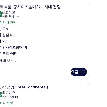
외관
클
망
10
래식룸, 킹사이즈침대 1개, 시내 전망
래
사
최고예요
6
9.6점 만점 중 10점
식
(이
이용 후기 4개
진
용
,
시내 전망
모
후
킹
41㎡
두
기
사
침실 1개
보
4
이
2명
기
개)
즈
킹사이즈침대 1개
침
무료 WiFi
대
세히 보기
,
요금 보기
시
, 책상
내
룸, 강 전망 (InterContinental) | 오리/거위
,
6
, 강 전망 (InterContinental)
전
강
최고예요
.0
망
10.0점 만점 중 10점
전
(이
이용 후기 1개
용
사
망
강 전망