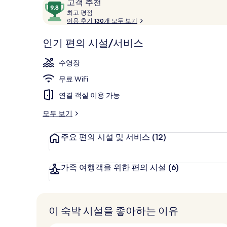
이
10
고객 추천
갤
용
최
점
최고 평점
러
고
이용 후기 130개 모두 보기
후
만
기
점
리
2 개의 바/라
평
인기 편의 시설/서비스
중
점
9.8
수영장
점,
고
무료 WiFi
객
연결 객실 이용 가능
추
천
모두 보기
주요 편의 시설 및 서비스
(12)
가족 여행객을 위한 편의 시설
(6)
이 숙박 시설을 좋아하는 이유