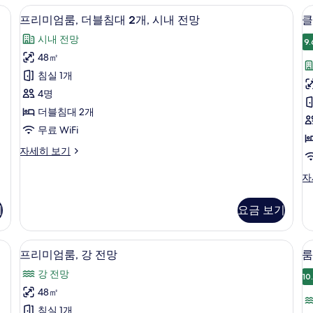
이
킹
내 금고, 책상
외관
프
럽
즈
6
사
프리미엄룸, 더블침대 2개, 시내 전망
클
침
리
이
라
시내 전망
대
즈
9.
미
운
1
침
48㎡
엄
룸
개,
대
지
침실 1개
강
1
룸,
이
전
개,
4명
더
망
용,
클
더블침대 2개
자
럽
블
강
세
무료 WiFi
라
침
전
히
운
프
자세히 보기
보
지
대
망
리
기
이
2
미
클
자
사
용,
엄
래
개,
1
강
진
룸,
식
전
시
개
기
요금 보기
더
모
룸,
망
블
내
킹
자
두
침
사
세
용, 강 전망 | 오리/거위털 이불, 미니바, 객실 내 금고, 책상
전
오리/거위털 이불, 미니바, 객실 내 금고
프
룸
보
대
6
이
프리미엄룸, 강 전망
룸
히
망
2
리
즈
기
보
강 전망
개,
침
10
기
사
미
시
대
48㎡
진
엄
내
1
침실 1개