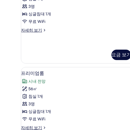
내
두
스
전
3명
보
튜
망
싱글침대 1개
자
기
디
무료 WiFi
세
오,
히
프
자세히 보기
보
클
리
기
럽
미
엄
라
스
요금 보
운
튜
디
지
오,
오리/거위털 이불, 미니바, 객실 
프
이
클
8
프리미엄룸
럽
리
용,
시내 전망
라
미
강
운
56㎡
엄
지
전
침실 1개
이
룸
망
용,
3명
사
사
강
싱글침대 1개
전
진
진
망
무료 WiFi
모
모
자
프
자세히 보기
세