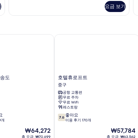
모
Building
Bu
기
요금 보기
두
106)
10
자
자
보
세
세
기
히
히
보
보
기
기
송도
호텔휴로프트
호
 송도
호텔휴로프트
텔
중구
휴
공항 교통편
로
무료 주차
프
무료 WiFi
트
레스토랑
중
10
요
좋아요
구
7.6
점
9개
이용 후기 170개
만
현
현
₩64,272
₩57,784
점
재
재
중
총 요금: ₩70,699
총 요금: ₩63,562