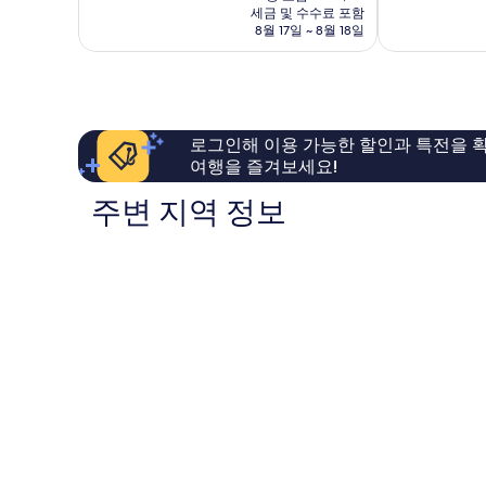
요
세금 및 수수료 포함
6.0
8.2
금
8월 17일 ~ 8월 18일
점,
점,
₩151,785
이
매
용
우
후
좋
기
아
2
요,
로그인해 이용 가능한 할인과 특전을 확
개
이
여행을 즐겨보세요!
용
후
주변 지역 정보
기
79
개