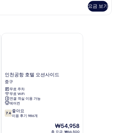
모
ilding
요금 보기
두
2)
보
기
인천공항 호텔 오션사이드
인
인천공항 호텔 오션사이드
천
중구
공
무료 주차
항
무료 WiFi
호
연결 객실 이용 가능
텔
에어컨
오
10
좋아요
션
7.4
점
이용 후기 986개
사
만
이
현
₩54,958
점
드
재
중
총 요금: ₩66,500
중