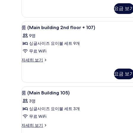
사
Building
진
요금 보
Duplex
모
C-
dong)
두
룸 (Main building 2nd floor +
룸
15
자
룸 (Main building 2nd floor + 107)
보
(Main
세
9명
히
building
기
보
싱글사이즈 요이불 세트 9개
2nd
기
무료 WiFi
floor
+
룸
자세히 보기
(Main
107)
building
사
요금 보
2nd
진
floor
+
모
룸 (Main Building 105) | 무료
룸
6
107)
룸 (Main Building 105)
두
(Main
자
3명
세
보
Building
히
싱글사이즈 요이불 세트 3개
105)
기
보
무료 WiFi
사
기
진
룸
자세히 보기
(Main