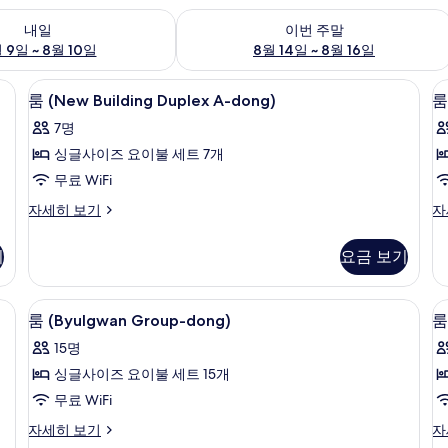
여부 확인, 8월 9일 ~ 8월 10일
이번 주말 예약 가능 여부 확인, 8월 14일 
내일
이번 주말
 9일 ~ 8월 10일
8월 14일 ~ 8월 16일
료 WiFi, 침대 시트
룸 (New Building Duplex A-dong) |
룸
11
룸 (New Building Duplex A-dong)
룸
(New
(
7명
Building
B
싱글사이즈 요이불 세트 7개
Duplex
D
무료 WiFi
A-
B
dong)
d
룸
룸
자세히 보기
자
(New
(
사
Building
Bu
진
기
요금 보기
Duplex
Du
모
A-
B-
dong)
do
ong) | 무료 WiFi, 침대 시트
두
룸 (Byulgwan Group-dong) | 무료 Wi
룸
15
자
자
룸 (Byulgwan Group-dong)
룸
보
(Byulgwan
(
세
세
15명
히
히
Group-
B
기
보
보
싱글사이즈 요이불 세트 15개
dong)
G
기
기
무료 WiFi
d
사
+
진
룸
룸
자세히 보기
자
(Byulgwan
(M