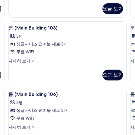
모
Group-
Bu
기
요금 보기
두
dong)
Gr
자
d
보
세
+1
 107) | 무료 WiFi, 침대 시트
룸 (Main Building 103) | 무료 WiFi, 
룸
기
6
히
자
룸 (Main Building 103)
룸 
(Main
(
보
세
3명
기
히
Building
B
보
싱글사이즈 요이불 세트 3개
103)
1
기
무료 WiFi
사
진
룸
룸
자세히 보기
자
(Main
(M
모
Building
Bu
기
요금 보기
두
103)
10
자
자
보
세
세
 WiFi, 침대 시트
룸 (Main Building 106) | 무료 WiFi, 
룸
기
5
히
히
룸 (Main Building 106)
룸 
(Main
(
보
보
3명
기
기
Building
B
싱글사이즈 요이불 세트 3개
106)
1
무료 WiFi
사
진
룸
룸
자세히 보기
자
(Main
(M