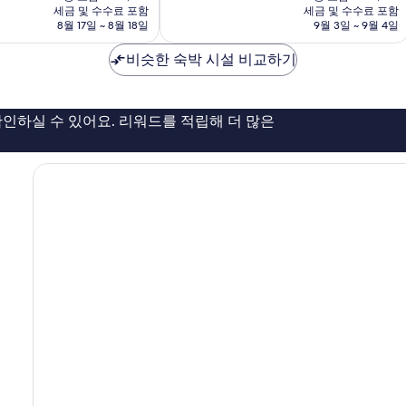
요
요
세금 및 수수료 포함
세금 및 수수료 포함
7.6
금
금
8월 17일 ~ 8월 18일
9월 3일 ~ 9월 4일
점,
₩64,272
₩57,784
좋
비슷한 숙박 시설 비교하기
아
요,
이
용
인하실 수 있어요. 리워드를 적립해 더 많은
후
기
170
개