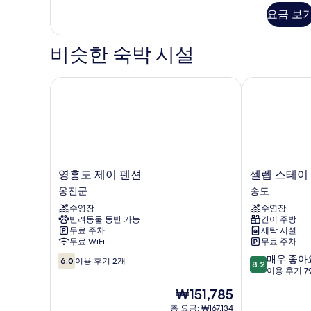
모
Building
요금 보
두
105)
자
보
세
비슷한 숙박 시설
기
히
보
기
영흥도 제이 펜션
셀렙 스테이 
영
셀
영흥도 제이 펜션
셀렙 스테이
흥
렙
옹진군
송도
도
스
수영장
수영장
제
테
반려동물 동반 가능
간이 주방
이
이
무료 주차
세탁 시설
펜
송
무료 WiFi
무료 주차
션
도
10
10
매우 좋아
옹
송
6.0
이용 후기 2개
8.2
점
점
이용 후기 7
진
도
만
만
군
현
₩151,785
점
점
재
중
중
총 요금: ₩167,134