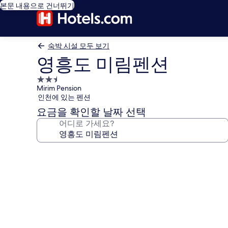
본문 내용으로 건너뛰기
숙박 시설 모두 보기
영흥도 미림펜션
2.5
Mirim Pension
성
인천에 있는 펜션
급
요금을 확인할 날짜 선택
숙
어디로 가세요?
박
시
설
영
흥
도
미
림