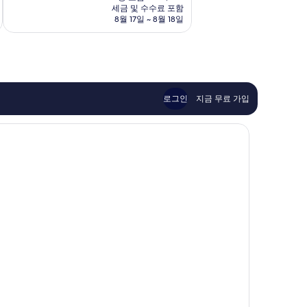
요
세금 및 수수료 포함
7.4
구
금
8월 17일 ~ 8월 18일
점,
₩54,958
좋
아
요,
이
용
후
로그인
지금 무료 가입
기
986
개