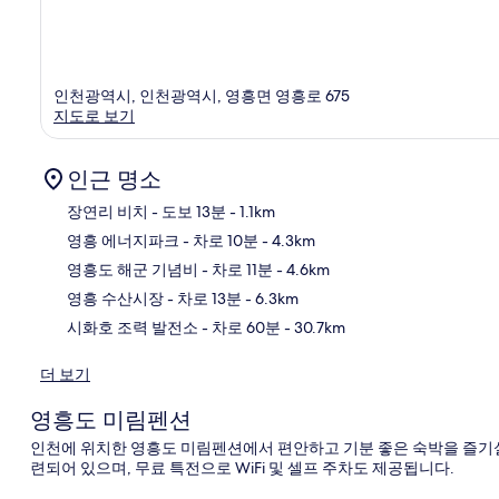
인천광역시, 인천광역시, 영흥면 영흥로 675
지도로 보기
인근 명소
장연리 비치
- 도보 13분
- 1.1km
영흥 에너지파크
- 차로 10분
- 4.3km
지
영흥도 해군 기념비
- 차로 11분
- 4.6km
영흥 수산시장
- 차로 13분
- 6.3km
시화호 조력 발전소
- 차로 60분
- 30.7km
더 보기
영흥도 미림펜션
인천에 위치한 영흥도 미림펜션에서 편안하고 기분 좋은 숙박을 즐기실
련되어 있으며, 무료 특전으로 WiFi 및 셀프 주차도 제공됩니다.