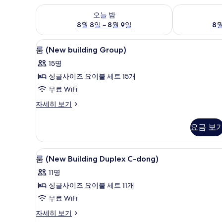
오늘 밤 예약 가능 여부 확인, 8월 8일 ~ 8월 9일
내일 예약 가능 
오늘 밤
8월 8일 ~ 8월 9일
8월
룸 (New building Group) | 무
룸
15
룸 (New building Group)
(New
15명
building
싱글사이즈 요이불 세트 15개
Group)
무료 WiFi
사
진
룸
자세히 보기
(New
모
building
요금 보
두
Group)
자
보
세
룸 (New Building Duplex C-d
룸
기
14
히
룸 (New Building Duplex C-dong)
(New
보
11명
기
Building
싱글사이즈 요이불 세트 11개
Duplex
무료 WiFi
C-
dong)
룸
자세히 보기
(New