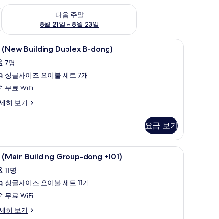
~ 8월 16일
다음 주말 예약 가능 여부 확인, 8월 21일 ~ 8월 23일
다음 주말
8월 21일 ~ 8월 23일
 무료 WiFi, 침대 시트
룸 (New Building Duplex B-dong) | 무료 WiF
룸
16
 (New Building Duplex B-dong)
New
7명
uilding
싱글사이즈 요이불 세트 7개
uplex
무료 WiFi
-
ong)
세히 보기
New
사
ilding
진
요금 보기
plex
모
ng)
Fi, 침대 시트
두
룸 (Main Building Group-dong +101) | 무료 
룸
6
 (Main Building Group-dong +101)
보
Main
11명
uilding
기
싱글사이즈 요이불 세트 11개
roup-
무료 WiFi
ong
101)
세히 보기
ain