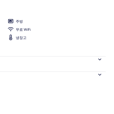
주방
무료 WiFi
냉장고