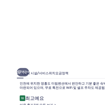
펜
션
의
사
진
갤
러
리
152+
소개
편의 시설/서비스
위치
요금
정책
인천에 위치한 영흥도 미림펜션에서 편안하고 기분 좋은 숙
마련되어 있으며, 무료 특전으로 WiFi 및 셀프 주차도 제공됩
이
최고예요
10
10점 만점 중 10점.
용
이용 후기 1개 모두 보기