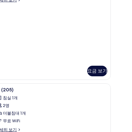
보
01)
기
요금 보기
, 각각 다르게 가구 비치, 침대 시트
룸 (205) | 무료 WiFi, 각각 다른 스타일의 인
룸
6
 (205)
205)
침실 1개
사
2명
진
더블침대 1개
모
무료 WiFi
두
세히 보기
보