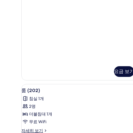
보
자
터
세
기
히
보
기
요금 보
무료 WiFi, 각각 다른 스타일의
룸
8
룸 (202)
(202)
침실 1개
사
2명
진
더블침대 1개
모
무료 WiFi
두
룸
자세히 보기
보