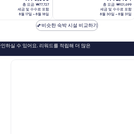
재
재
중
총 요금: ₩77,727
총 요금: ₩101,699
포
요
요
세금 및 수수료 포함
세금 및 수수료 포함
9.4
동
금
금
8월 17일 ~ 8월 18일
8월 30일 ~ 8월 31일
점,
₩70,363
₩92,454
최
비슷한 숙박 시설 비교하기
고
예
요,
이
인하실 수 있어요. 리워드를 적립해 더 많은
용
후
기
123
개