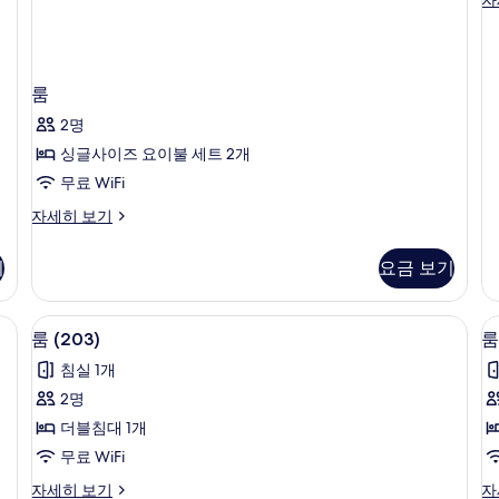
(2
자
세
히
룸
보
기
2명
싱글사이즈 요이불 세트 2개
무료 WiFi
룸
자세히 보기
자
세
기
요금 보기
히
보
기
 인테리어, 각각 다르게 가구 비치, 침대 시트
무료 WiFi, 각각 다른 스타일의 인테리어
룸
8
룸 (203)
룸
(203)
(
침실 1개
사
2명
진
더블침대 1개
모
무료 WiFi
두
룸
룸
자세히 보기
자
보