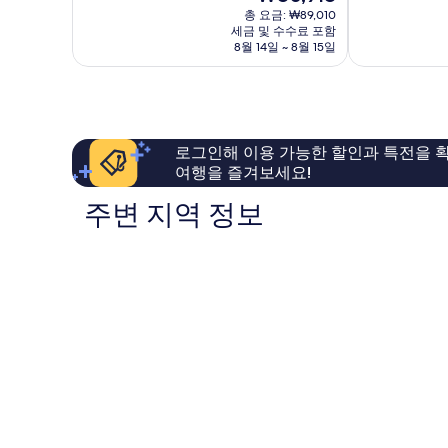
재
중
중
총 요금: ₩89,010
포
요
세금 및 수수료 포함
9.4
9.2
동
금
8월 14일 ~ 8월 15일
점,
점,
₩80,918
최
매
고
우
예
훌
요,
륭
이
해
로그인해 이용 가능한 할인과 특전을 확
용
요,
여행을 즐겨보세요!
후
이
기
용
주변 지역 정보
92
후
개
기
112
개