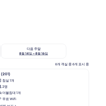
~ 8월 9일
다음 주말 예약 가능 여부 확인, 8월 14일 ~ 8월 16일
다음 주말
8월 14일 ~ 8월 16일
6개 객실 중 6개 표시 중
무료 WiFi, 각각 다른 스타일의 인테리어, 각각
룸
8
 (201)
201)
침실 1개
사
2명
진
더블침대 1개
모
무료 WiFi
두
세히 보기