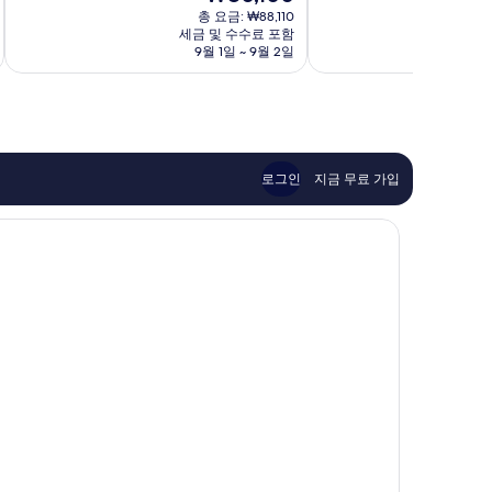
재
중
중
총 요금: ₩88,110
거
요
세금 및 수수료 포함
7.6
8.4
제
금
9월 1일 ~ 9월 2일
8
점,
점,
시
₩80,100
좋
매
아
우
요,
좋
이
아
용
요,
후
이
로그인
지금 무료 가입
기
용
8
후
개
기
147
개