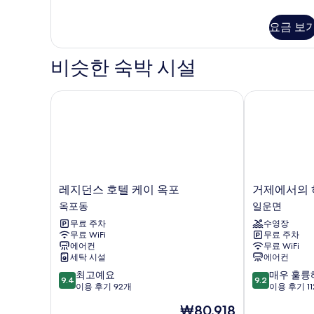
(202)
기
자
요금 보
세
히
보
비슷한 숙박 시설
기
레지던스 호텔 케이 옥포
거제에서의 
레
거
레지던스 호텔 케이 옥포
거제에서의 
지
제
옥포동
일운면
던
에
무료 주차
수영장
스
서
무료 WiFi
무료 주차
호
의
에어컨
무료 WiFi
텔
하
세탁 시설
에어컨
케
루
10
10
최고예요
매우 훌륭
이
일
9.4
9.2
점
점
이용 후기 92개
이용 후기 1
옥
운
만
만
포
면
현
₩80,918
점
점
옥