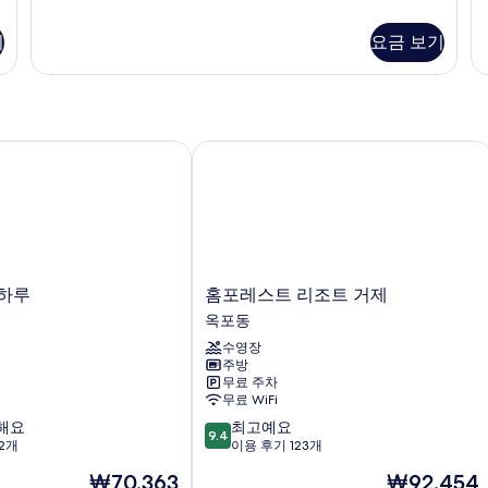
(203)
(2
기
자
자
기
요금 보기
세
세
히
히
보
보
기
기
하루
홈포레스트 리조트 거제
홈
하루
홈포레스트 리조트 거제
포
옥포동
레
수영장
스
주방
트
무료 주차
리
무료 WiFi
조
10
해요
최고예요
트
9.4
점
12개
이용 후기 123개
거
만
제
현
현
₩70,363
₩92,454
점
옥