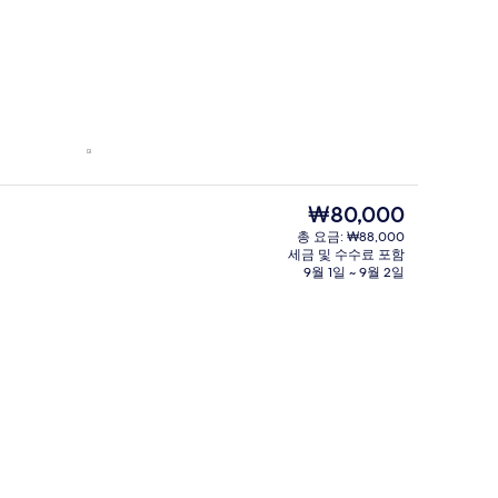
현
₩80,000
재
총 요금: ₩88,000
가
세금 및 수수료 포함
격
9월 1일 ~ 9월 2일
은
₩80,000