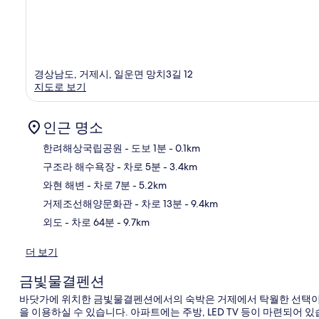
경상남도, 거제시, 일운면 망치3길 12
지도로 보기
인근 명소
한려해상국립공원
- 도보 1분
- 0.1km
구조라 해수욕장
- 차로 5분
- 3.4km
지
와현 해변
- 차로 7분
- 5.2km
거제조선해양문화관
- 차로 13분
- 9.4km
외도
- 차로 64분
- 9.7km
더 보기
금빛물결펜션
바닷가에 위치한 금빛물결펜션에서의 숙박은 거제에서 탁월한 선택이라 할
을 이용하실 수 있습니다. 아파트에는 주방, LED TV 등이 마련되어 있