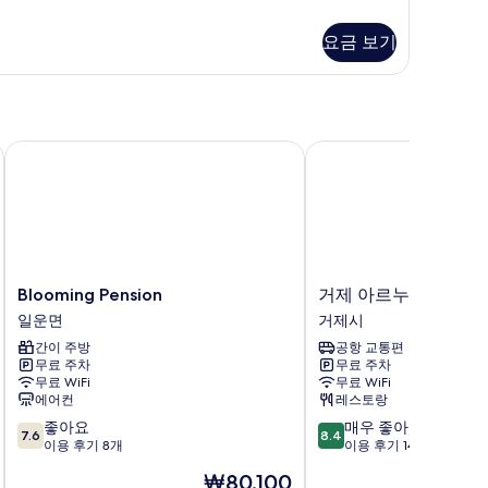
05)
기
요금 보기
Blooming Pension
거제 아르누보 스위트 
Blooming
거
Blooming Pension
거제 아르누보 스위트
Pension
제
일운면
거제시
일
아
간이 주방
공항 교통편
운
르
무료 주차
무료 주차
면
누
무료 WiFi
무료 WiFi
보
에어컨
레스토랑
스
10
10
좋아요
매우 좋아요
위
7.6
8.4
점
점
이용 후기 8개
이용 후기 147개
트
만
만
호
현
₩80,100
점
점
텔