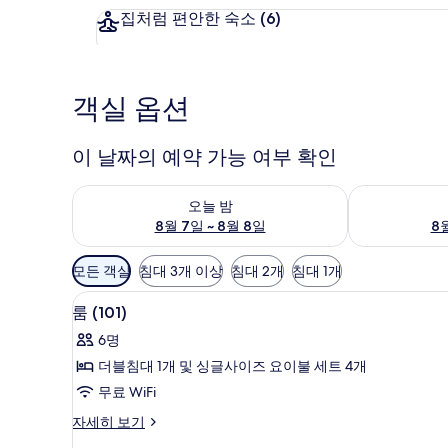
집처럼 편안한 숙소
(6)
객실 옵션
이 날짜의 예약 가능 여부 확인
오늘 밤 예약 가능 여부 확인, 8월 7일 ~ 8월 8일
내일 예약 가능 
오늘 밤
8월 7일 ~ 8월 8일
8월
객
모든 객실
침대 3개 이상
침대 2개
침대 1개
실
룸 (101) | 무료 WiFi, 각각
룸
에
7
룸 (101)
(101)
사
6명
사
용
더블침대 1개 및 싱글사이즈 요이불 세트 4개
가
진
무료 WiFi
능
모
한
룸
자세히 보기
두
필
(101)