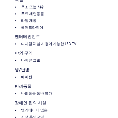
욕조 또는 샤워
무료 세면용품
타월 제공
헤어드라이어
엔터테인먼트
디지털 채널 시청이 가능한 LED TV
야외 구역
바비큐 그릴
냉/난방
에어컨
반려동물
반려동물 동반 불가
장애인 편의 시설
엘리베이터 없음
지정 흡연구역