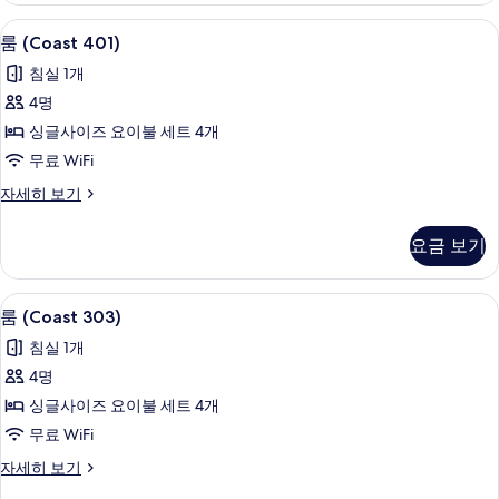
히
무료 WiFi, 침대 시트
룸
8
보
룸 (Coast 401)
(Coast
기
침실 1개
401)
4명
사
싱글사이즈 요이불 세트 4개
진
무료 WiFi
모
룸
자세히 보기
두
(Coast
보
401)
요금 보기
자
기
세
히
무료 WiFi, 침대 시트
룸
8
보
룸 (Coast 303)
(Coast
기
침실 1개
303)
4명
사
싱글사이즈 요이불 세트 4개
진
무료 WiFi
모
룸
자세히 보기
두
(Coast