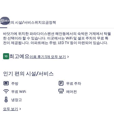
펜
션
이전
다음
해
35+
소개
편의 시설/서비스
위치
요금
정책
안
바닷가에 위치한 파라다이스펜션 해안동에서의 숙박은 거제에서 탁월
동
한 선택이라 할 수 있습니다. 이곳에서는 WiFi 및 셀프 주차의 무료 특
전이 제공됩니다. 아파트에는 주방, LED TV 등이 마련되어 있습니다.
의
사
이
최고예요
10
이용 후기 1개 모두 보기
10점 만점 중 10점.
진
용
후
갤
기
인기 편의 시설/서비스
무료 WiFi, 침대 시트
러
주방
무료 주차
리
무료 WiFi
에어컨
냉장고
모두 보기