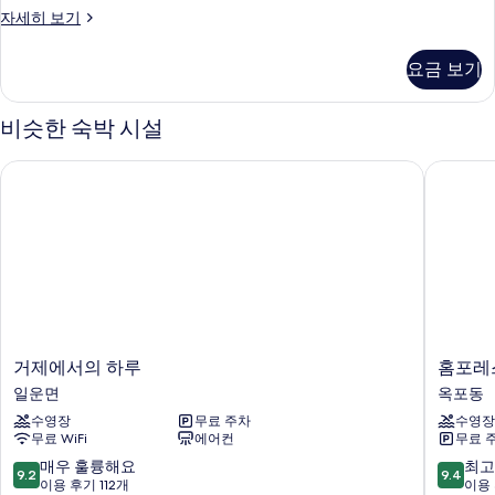
룸
자세히 보기
두
(Coast
보
403)
요금 보기
자
기
세
히
비슷한 숙박 시설
보
기
거제에서의 하루
홈포레스
거
홈
거제에서의 하루
홈포레
제
포
일운면
옥포동
에
레
수영장
무료 주차
수영장
서
스
무료 WiFi
에어컨
무료 
의
트
하
리
10
10
매우 훌륭해요
최고
9.2
9.4
루
조
점
점
이용 후기 112개
이용 