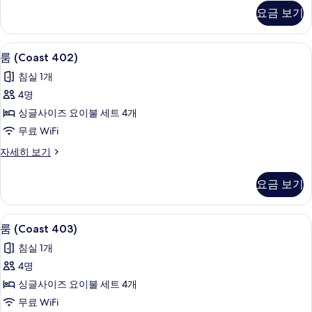
보
303)
요금 보기
자
기
세
히
무료 WiFi, 침대 시트
룸
8
보
룸 (Coast 402)
(Coast
기
침실 1개
402)
4명
사
싱글사이즈 요이불 세트 4개
진
무료 WiFi
모
룸
자세히 보기
두
(Coast
보
402)
요금 보기
자
기
세
히
무료 WiFi, 침대 시트
룸
8
보
룸 (Coast 403)
(Coast
기
침실 1개
403)
4명
사
싱글사이즈 요이불 세트 4개
진
무료 WiFi
모