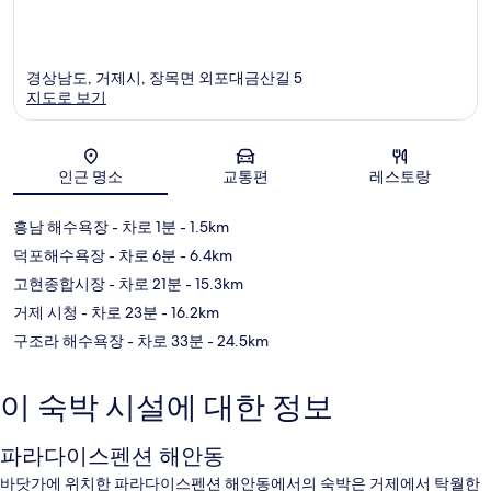
경상남도, 거제시, 장목면 외포대금산길 5
지도로 보기
지도
인근 명소
교통편
레스토랑
흥남 해수욕장
- 차로 1분
- 1.5km
덕포해수욕장
- 차로 6분
- 6.4km
고현종합시장
- 차로 21분
- 15.3km
거제 시청
- 차로 23분
- 16.2km
구조라 해수욕장
- 차로 33분
- 24.5km
이 숙박 시설에 대한 정보
파라다이스펜션 해안동
바닷가에 위치한 파라다이스펜션 해안동에서의 숙박은 거제에서 탁월한