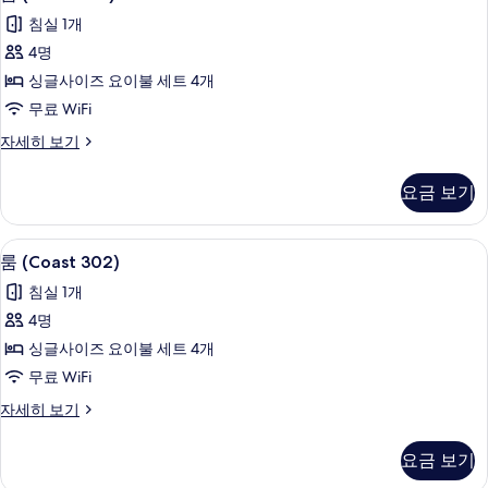
(Coast
기
침실 1개
301)
4명
사
싱글사이즈 요이불 세트 4개
진
무료 WiFi
모
룸
자세히 보기
두
(Coast
보
301)
요금 보기
자
기
세
히
무료 WiFi, 침대 시트
룸
8
보
룸 (Coast 302)
(Coast
기
침실 1개
302)
4명
사
싱글사이즈 요이불 세트 4개
진
무료 WiFi
모
룸
자세히 보기
두
(Coast
보
302)
요금 보기
자
기
세