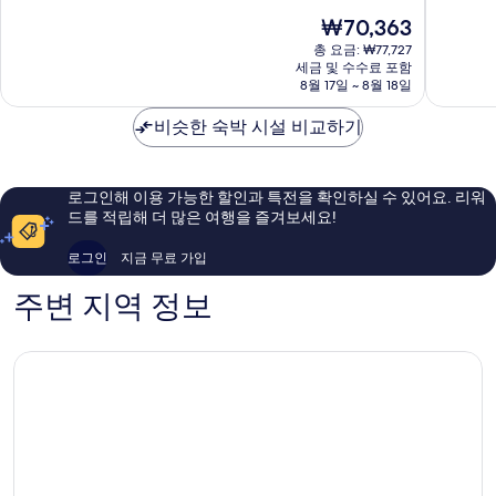
일
트
만
만
현
₩70,363
운
거
점
점
재
면
제
중
중
총 요금: ₩77,727
요
세금 및 수수료 포함
옥
9.2
9.4
금
8월 17일 ~ 8월 18일
포
점,
점,
₩70,363
동
매
최
비슷한 숙박 시설 비교하기
우
고
훌
예
륭
요,
해
이
로그인해 이용 가능한 할인과 특전을 확인하실 수 있어요. 리워
요,
용
드를 적립해 더 많은 여행을 즐겨보세요!
이
후
용
기
로그인
지금 무료 가입
후
123
기
개
주변 지역 정보
112
개