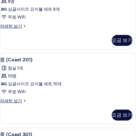
8명
사
싱글사이즈 요이불 세트 8개
진
무료 WiFi
모
룸
자세히 보기
두
(Coast
보
101)
요금 보기
자
기
세
히
룸 (Coast 201) | 무료 WiFi, 침대 시트
룸
12
보
룸 (Coast 201)
(Coast
기
침실 1개
201)
10명
사
싱글사이즈 요이불 세트 10개
진
무료 WiFi
모
룸
자세히 보기
두
(Coast
보
201)
요금 보기
자
기
세
히
무료 WiFi, 침대 시트
룸
8
보
룸 (Coast 301)