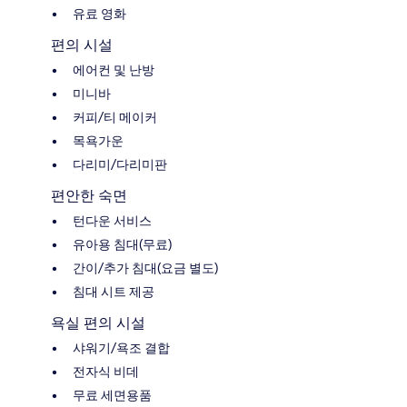
유료 영화
편의 시설
에어컨 및 난방
미니바
커피/티 메이커
목욕가운
다리미/다리미판
편안한 숙면
턴다운 서비스
유아용 침대(무료)
간이/추가 침대(요금 별도)
침대 시트 제공
욕실 편의 시설
샤워기/욕조 결합
전자식 비데
무료 세면용품