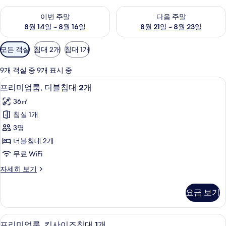
이번 주말 예약 가능 여부 확인, 8월 14일 ~ 8월 16일
다음 주말 예약 가능 여부 확인, 8
이번 주말
다음 주말
8월 14일 ~ 8월 16일
8월 21일 ~ 8월 23일
객
모든 객실
침대 2개
침대 1개
실
에
9개 객실 중 9개 표시 중
사
미니바, 객실 내 금고, 책상, 노트북 작업
프
8
프리미엄룸, 더블침대 2개
용
리
가
36㎡
미
능
침실 1개
엄
한
3명
룸,
필
더블침대 2개
터
더
무료 WiFi
블
프
자세히 보기
침
리
대
미
요금 보기
엄
2
룸,
개
더
미니바, 객실 내 금고, 책상, 노트북 작업
프
7
블
사
프리미엄룸, 킹사이즈침대 1개