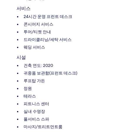
서비스
24시간 운영 프런트 데스크
콘시어지 서비스
투어/티켓 안내
드라이클리닝/세탁 서비스
웨딩 서비스
시설
건축 연도: 2020
귀중품 보관함(프런트 데스크)
루프탑 가든
정원
테라스
피트니스 센터
실내 수영장
풀서비스 스파
마사지/트리트먼트룸