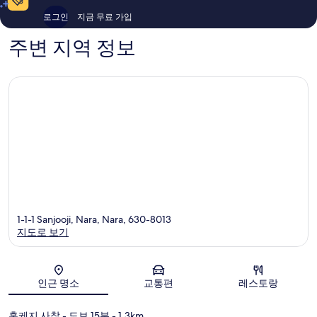
후
기
로그인
지금 무료 가입
기
175
394
개
주변 지역 정보
개
1-1-1 Sanjooji, Nara, Nara, 630-8013
지도로 보기
지도
인근 명소
교통편
레스토랑
홋케지 사찰
- 도보 15분
- 1.3km