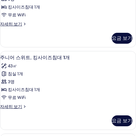
이
킹
1
즈
킹사이즈침대 1개
사
침
개
무료 WiFi
대
이
사
1
디
자세히 보기
즈
개
럭
진
자
침
스
모
요금 보기
세
룸,
대
히
두
킹
1
보
사
보
주니어 스위트, 킹사이즈침대 1개 | 미니바
주
기
5
이
개,
주니어 스위트, 킹사이즈침대 1개
기
니
즈
시
43㎡
침
어
내
대
침실 1개
스
1
전
3명
개,
위
망
시
킹사이즈침대 1개
트,
내
사
무료 WiFi
전
킹
진
망
주
자세히 보기
사
자
니
모
세
이
어
두
요금 보기
히
스
즈
보
보
위
침
기
트,
주니어 스위트, 더블침대 1개 | 미니바, 