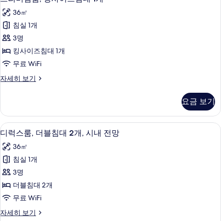
리
침
진
36㎡
대
미
모
2
침실 1개
엄
개
두
3명
자
룸,
보
세
킹사이즈침대 1개
킹
히
기
무료 WiFi
보
사
기
프
자세히 보기
이
리
즈
미
요금 보기
엄
침
룸,
대
킹
디럭스룸, 더블침대 2개, 시내 전망 | 미
디
7
사
디럭스룸, 더블침대 2개, 시내 전망
1
럭
이
개
36㎡
즈
스
사
침
침실 1개
룸,
대
진
3명
1
더
모
개
더블침대 2개
블
자
두
무료 WiFi
세
침
보
히
디
자세히 보기
대
보