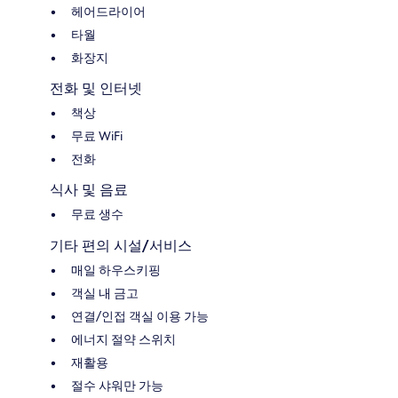
헤어드라이어
타월
화장지
전화 및 인터넷
책상
무료 WiFi
전화
식사 및 음료
무료 생수
기타 편의 시설/서비스
매일 하우스키핑
객실 내 금고
연결/인접 객실 이용 가능
에너지 절약 스위치
재활용
절수 샤워만 가능