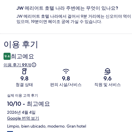
JW 메리어트 호텔 나라 주변에는 무엇이 있나요?
JW 메리어트 호텔 나라에서 걸어서 9분 거리에는 신오미야 역이
있으며, 19분이면 헤이조 궁에 가실 수 있습니다.
이용 후기
이
용
최고예요
9.4
후
이용 후기 99개
기
9.8
9.8
9.6
청결 상태
편의 시설/서비스
직원 및 서비스
이
실제 이용 고객 후기
용
10/10 - 최고예요
후
2026년 4월 4일
Google 번역 보기
기
Limpio, bien ubicado, moderno. Gran hotel