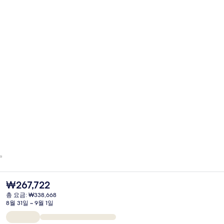
현
₩267,722
재
총 요금: ₩338,668
가
8월 31일 ~ 9월 1일
격
은