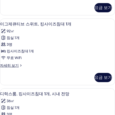
럭
기
기
2
스
요금 보기
룸,
개,
더
시
블
위성 채널 시청이 가능한 55인치 평면 TV,
이
11
침
내
이그제큐티브 스위트, 킹사이즈침대 1개
그
대
전
92㎡
2
제
망
개,
침실 1개
큐
시
사
3명
내
티
진
전
킹사이즈침대 1개
브
망
모
무료 WiFi
자
스
두
세
이
자세히 보기
위
히
그
보
보
트,
제
기
요금 보기
기
큐
킹
티
사
브
디럭스룸, 킹사이즈침대 1개, 시내 전망 |
디
7
스
디럭스룸, 킹사이즈침대 1개, 시내 전망
이
럭
위
즈
36㎡
트,
스
킹
침
침실 1개
룸,
사
대
3명