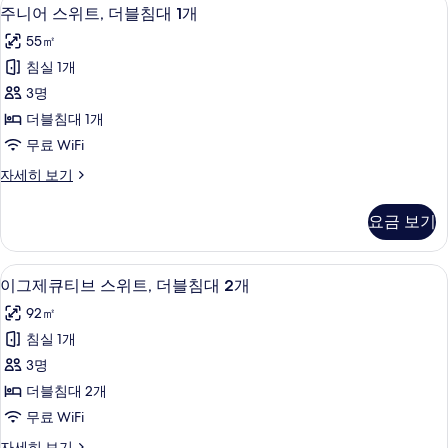
기
주
9
킹
주니어 스위트, 더블침대 1개
대
니
사
1
55㎡
이
어
개
즈
침실 1개
스
침
사
3명
대
위
진
1
더블침대 1개
트,
개
모
무료 WiFi
자
더
두
세
주
자세히 보기
블
히
니
보
보
침
어
기
요금 보기
기
스
대
위
1
트,
이그제큐티브 스위트, 더블침대 2개 | 미
이
8
더
개
이그제큐티브 스위트, 더블침대 2개
그
블
사
92㎡
침
제
진
대
침실 1개
큐
1
모
3명
개
티
두
자
더블침대 2개
브
세
보
무료 WiFi
히
스
기
보
이
자세히 보기