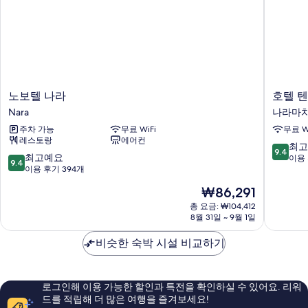
이
1
즈
개
침
대
사
1
진
개
자
모
세
노
호
노보텔 나라
호텔 
두
히
보
텔
Nara
나라마
보
보
텔
텐
기
주차 가능
무료 WiFi
무료 W
나
피
기
레스토랑
에어컨
라
오
10
최고
9.4
Nara
나
10
최고예요
점
이용 
9.4
라
점
이용 후기 394개
만
마
만
점
현
₩86,291
치
점
중
재
나
중
총 요금: ₩104,412
9.4
요
8월 31일 ~ 9월 1일
라
9.4
점,
금
마
점,
최
₩86,291
비슷한 숙박 시설 비교하기
치
최
고
고
예
예
요,
요,
이
로그인해 이용 가능한 할인과 특전을 확인하실 수 있어요. 리워
이
용
드를 적립해 더 많은 여행을 즐겨보세요!
용
후