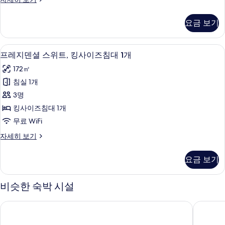
위
기
그
트,
제
요금 보기
큐
더
티
블
브
프레지덴셜 스위트, 킹사이즈침대 1개 | 거실
프
11
스
프레지덴셜 스위트, 킹사이즈침대 1개
침
레
위
대
172㎡
트,
지
더
2
침실 1개
덴
블
개
3명
침
셜
사
대
킹사이즈침대 1개
스
2
진
무료 WiFi
개
위
모
자
프
자세히 보기
트,
세
레
두
히
킹
지
보
요금 보기
보
덴
사
기
기
셜
이
스
비슷한 숙박 시설
위
즈
트,
노보텔 나라
호텔 텐
침
킹
사
대