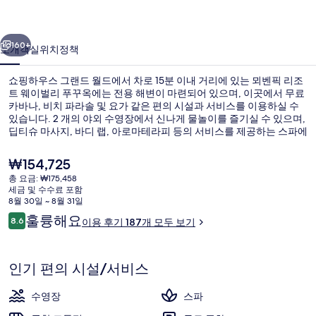
웨
이전
다음
이
160+
소개
객실
위치
정책
벌
쇼핑하우스 그랜드 월드에서 차로 15분 이내 거리에 있는 뫼벤픽 리조
리
트 웨이벌리 푸꾸옥에는 전용 해변이 마련되어 있으며, 이곳에서 무료
카바나, 비치 파라솔 및 요가 같은 편의 시설과 서비스를 이용하실 수
푸
있습니다. 2 개의 야외 수영장에서 신나게 물놀이를 즐기실 수 있으며,
꾸
딥티슈 마사지, 바디 랩, 아로마테라피 등의 서비스를 제공하는 스파에
서 느긋하게 휴식을 취하실 수도 있습니다. 4 개의 레스토랑 중 한 곳인
옥
The Islander Restaurant의 경우 세계 요리 전문이며, 아침, 점심 및 저
현
₩154,725
녁 식사를 제공합니다. 이 럭셔리 호텔에는 2 개의 풀사이드 바, 무료
재
의
총 요금: ₩175,458
공항 셔틀 및 무료 키즈 클럽도 마련되어 있습니다.
가
세금 및 수수료 포함
2 개의 야외 수영장, 07:00 ~ 20:00
사
격
8월 30일 ~ 8월 31일
은
이
훌륭해요
진
8.6
이용 후기 187개 모두 보기
₩154,725
10점 만점 중 8.6점.
용
갤
후
기
러
인기 편의 시설/서비스
리
수영장
스파