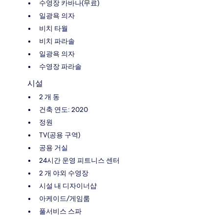
수영장 카바나(무료)
일광욕 의자
비치 타월
비치 파라솔
일광욕 의자
수영장 파라솔
시설
2 개 동
건축 연도: 2020
정원
TV(공용 구역)
공용 거실
24시간 운영 피트니스 센터
2 개 야외 수영장
시설 내 디자이너샵
아케이드/게임룸
풀서비스 스파