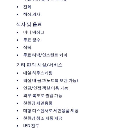
전화
책상 의자
식사 및 음료
미니 냉장고
무료 생수
식탁
무료 티백/인스턴트 커피
기타 편의 시설/서비스
매일 하우스키핑
객실 내 금고(노트북 보관 가능)
연결/인접 객실 이용 가능
외부 복도로 출입 가능
친환경 세면용품
대형 디스펜서로 세면용품 제공
친환경 청소 제품 제공
LED 전구