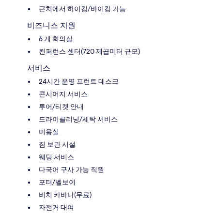
근처에서 하이킹/바이킹 가능
비즈니스 지원
6 개 회의실
컨퍼런스 센터(720 제곱미터 규모)
서비스
24시간 운영 프런트 데스크
콘시어지 서비스
투어/티켓 안내
드라이클리닝/세탁 서비스
미용실
짐 보관 시설
웨딩 서비스
다국어 구사 가능 직원
포터/벨보이
비치 카바나(무료)
자전거 대여