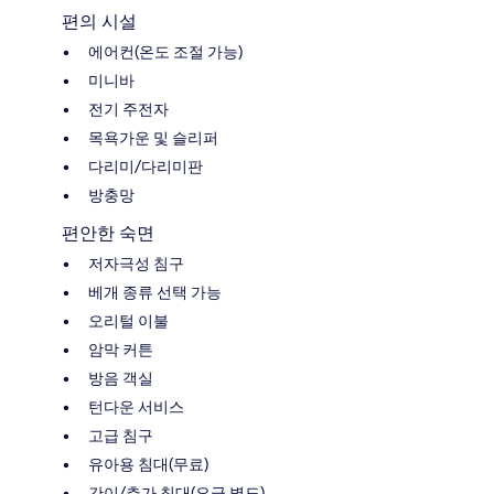
편의 시설
에어컨(온도 조절 가능)
미니바
전기 주전자
목욕가운 및 슬리퍼
다리미/다리미판
방충망
편안한 숙면
저자극성 침구
베개 종류 선택 가능
오리털 이불
암막 커튼
방음 객실
턴다운 서비스
고급 침구
유아용 침대(무료)
간이/추가 침대(요금 별도)