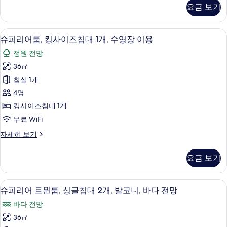
침
리
요금 보기
어
대
룸,
1
킹
슈피리어룸, 킹사이즈침대 1개, 수영장 이
슈
6
사
개,
슈피리어룸, 킹사이즈침대 1개, 수영장 이용
피
이
발
정원 전망
즈
리
코
침
36㎡
어
대
니,
침실 1개
1
룸,
바
개,
4명
킹
발
다
킹사이즈침대 1개
코
사
전
무료 WiFi
니,
이
바
망
슈
자세히 보기
다
즈
피
사
전
침
리
망
진
요금 보기
어
대
자
모
룸,
세
1
킹
두
히
슈피리어 트윈룸, 싱글침대 2개, 발코니, 
슈
12
사
개,
슈피리어 트윈룸, 싱글침대 2개, 발코니, 바다 전망
보
보
피
이
기
수
바다 전망
즈
기
리
영
침
36㎡
어
대