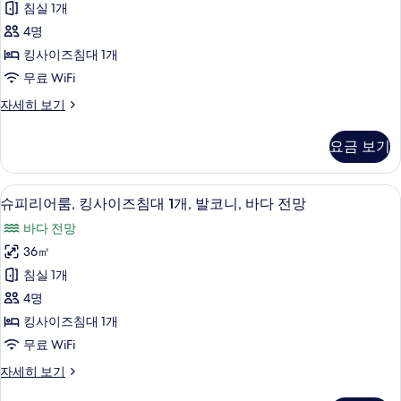
침실 1개
보
코
기
4명
니,
킹사이즈침대 1개
바
무료 WiFi
다
스
자세히 보기
전
위
망
트,
요금 보기
발
사
코
진
니,
슈피리어룸, 킹사이즈침대 1개, 발코니, 바
슈
9
바
슈피리어룸, 킹사이즈침대 1개, 발코니, 바다 전망
모
피
다
두
바다 전망
전
리
망
보
36㎡
어
자
기
침실 1개
세
룸,
히
4명
킹
보
킹사이즈침대 1개
기
사
무료 WiFi
이
슈
자세히 보기
즈
피