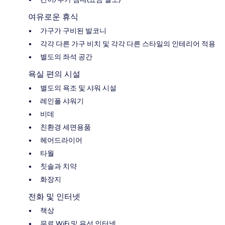
여유로운 휴식
가구가 구비된 발코니
각각 다른 가구 비치 및 각각 다른 스타일의 인테리어 적용
별도의 좌석 공간
욕실 편의 시설
별도의 욕조 및 샤워 시설
레인폴 샤워기
비데
친환경 세면용품
헤어드라이어
타월
칫솔과 치약
화장지
전화 및 인터넷
책상
무료 WiFi 및 유선 인터넷