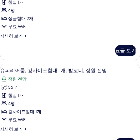
장
침실 1개
1
트
이
개,
4명
윈
수
용
싱글침대 2개
영
룸,
사
무료 WiFi
장
싱
이
진
슈
자세히 보기
용
글
피
모
자
침
리
세
두
요금 보기
어
대
히
보
트
보
2
윈
기
기
슈피리어룸, 킹사이즈침대 1개, 발코니, 정
슈
7
룸,
개,
슈피리어룸, 킹사이즈침대 1개, 발코니, 정원 전망
피
싱
발
정원 전망
글
리
코
침
36㎡
어
대
니,
침실 1개
2
룸,
바
개,
4명
킹
발
다
킹사이즈침대 1개
코
사
전
무료 WiFi
니,
이
바
망
슈
자세히 보기
다
즈
피
사
전
리