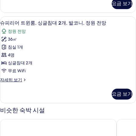
침
망
진
요금 보기
어
대
자
모
룸,
세
1
킹
두
히
슈피리어 트윈룸, 싱글침대 2개, 발코니, 
슈
6
사
개,
슈피리어 트윈룸, 싱글침대 2개, 발코니, 정원 전망
보
보
피
이
기
발
정원 전망
즈
기
리
코
침
36㎡
어
대
니,
침실 1개
1
트
정
개,
4명
윈
발
원
싱글침대 2개
코
룸,
전
무료 WiFi
니,
싱
정
망
슈
자세히 보기
원
글
피
사
전
침
리
망
진
요금 보기
어
대
자
모
트
세
2
윈
비슷한 숙박 시설
두
히
룸,
개,
보
보
싱
기
발
뫼벤픽 빌라 & 레지던스 푸꾸옥
뉴월드 
글
기
코
침
대