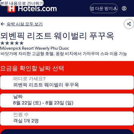
본문 내용으로 건너뛰기
앱 다운 받기
숙박 시설 모두 보기
뫼벤픽 리조트 웨이벌리 푸꾸옥
5.0
Mövenpick Resort Waverly Phu Quoc
성
바닷가에 자리한 고급형 호텔, 옹랑 비치에서 가까우며 스파 이용 가능
급
숙
요금을 확인할 날짜 선택
박
시
어디로 가세요?
설
날짜
인원 수