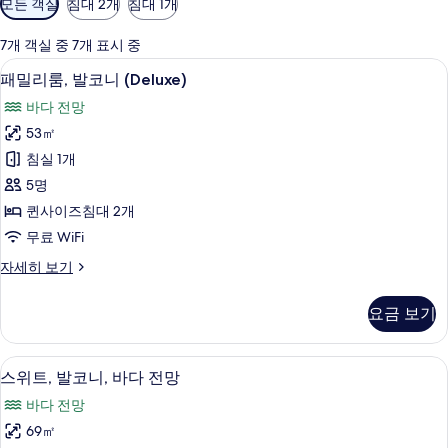
모든 객실
침대 2개
침대 1개
실
에
7개 객실 중 7개 표시 중
사
패밀리룸, 발코니 (Deluxe) | 고급 침
패
8
패밀리룸, 발코니 (Deluxe)
용
밀
가
바다 전망
리
능
53㎡
룸,
한
침실 1개
발
필
5명
터
코
퀸사이즈침대 2개
니
무료 WiFi
(Deluxe)
패
자세히 보기
사
밀
진
리
요금 보기
룸,
모
발
두
코
스위트, 발코니, 바다 전망 | 고급 침구,
스
9
니
보
스위트, 발코니, 바다 전망
위
(Deluxe)
기
바다 전망
자
트,
세
69㎡
발
히