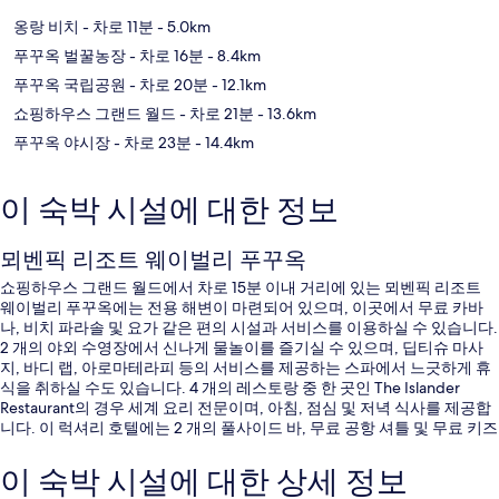
옹랑 비치
- 차로 11분
- 5.0km
푸꾸옥 벌꿀농장
- 차로 16분
- 8.4km
푸꾸옥 국립공원
- 차로 20분
- 12.1km
쇼핑하우스 그랜드 월드
- 차로 21분
- 13.6km
푸꾸옥 야시장
- 차로 23분
- 14.4km
이 숙박 시설에 대한 정보
뫼벤픽 리조트 웨이벌리 푸꾸옥
쇼핑하우스 그랜드 월드에서 차로 15분 이내 거리에 있는 뫼벤픽 리조트
웨이벌리 푸꾸옥에는 전용 해변이 마련되어 있으며, 이곳에서 무료 카바
나, 비치 파라솔 및 요가 같은 편의 시설과 서비스를 이용하실 수 있습니다.
2 개의 야외 수영장에서 신나게 물놀이를 즐기실 수 있으며, 딥티슈 마사
지, 바디 랩, 아로마테라피 등의 서비스를 제공하는 스파에서 느긋하게 휴
식을 취하실 수도 있습니다. 4 개의 레스토랑 중 한 곳인 The Islander
Restaurant의 경우 세계 요리 전문이며, 아침, 점심 및 저녁 식사를 제공합
니다. 이 럭셔리 호텔에는 2 개의 풀사이드 바, 무료 공항 셔틀 및 무료 키즈
클럽도 마련되어 있습니다.
이 숙박 시설에 대한 상세 정보