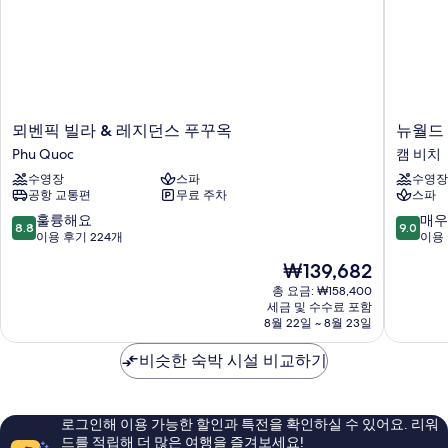
니,
2
정
개,
발
원
코
전
니,
정
망
원
뫼
뉴
뫼벤픽 빌라 & 레지던스 푸꾸옥
뉴월드
사
전
벤
월
Phu Quoc
캠 비치
망
진
픽
드
자
수영장
스파
수영장
빌
푸
모
세
공항 교통편
무료 주차
스파
라
꾸
두
히
&
옥
10
10
훌륭해요
매우
보
8.8
9.0
보
레
리
점
점
이용 후기 224개
이용 
기
지
조
만
만
기
현
₩139,682
던
트
점
점
재
스
캠
중
중
총 요금: ₩158,400
요
푸
세금 및 수수료 포함
비
8.8
9.0
금
8월 22일 ~ 8월 23일
꾸
치
점,
점,
₩139,682
옥
훌
매
비슷한 숙박 시설 비교하기
Phu
륭
우
Quoc
해
훌
요,
륭
이
해
로그인해 이용 가능한 할인과 특전을 확인하실 수 있어요. 리워
용
요,
드를 적립해 더 많은 여행을 즐겨보세요!