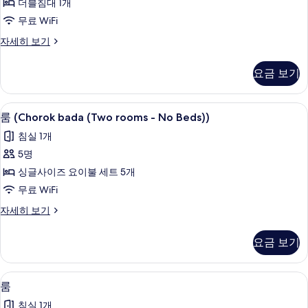
더블침대 1개
기
두
무료 WiFi
보
룸
자세히 보기
기
자
세
요금 보기
히
보
기
무료 WiFi, 침대 시트
룸
7
룸 (Chorok bada (Two rooms - No Beds))
(Chorok
침실 1개
bada
5명
(Two
싱글사이즈 요이불 세트 5개
rooms
-
무료 WiFi
No
룸
자세히 보기
Beds))
(Chorok
bada
사
요금 보기
(Two
진
rooms
-
모
무료 WiFi, 침대 시트
룸
7
No
룸
두
사
Beds))
침실 1개