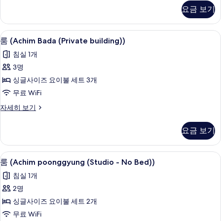
Poonggyung
진
요금 보기
(Studio
모
-
No
두
룸 (Achim Bada (Private building)) 
룸
7
Bed))
룸 (Achim Bada (Private building))
보
(Achim
자
침실 1개
세
기
Bada
히
3명
(Private
보
싱글사이즈 요이불 세트 3개
building))
기
사
무료 WiFi
진
룸
자세히 보기
(Achim
모
Bada
요금 보기
두
(Private
building))
보
자
무료 WiFi, 침대 시트
룸
기
7
세
룸 (Achim poonggyung (Studio - No Bed))
(Achim
히
침실 1개
보
poonggyung
기
2명
(Studio
싱글사이즈 요이불 세트 2개
-
No
무료 WiFi