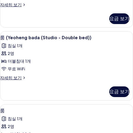
Bed))
룸
자세히 보기
사
(Achim
poonggyung
진
요금 보기
(Studio
모
-
No
두
무료 WiFi, 침대 시트
룸
7
Bed))
룸 (Yeoheng bada (Studio - Double bed))
보
(Yeoheng
자
침실 1개
세
기
bada
히
2명
(Studio
보
더블침대 1개
-
기
Double
무료 WiFi
bed))
룸
자세히 보기
사
(Yeoheng
bada
진
요금 보기
(Studio
모
-
Double
두
무료 WiFi, 침대 시트
룸
7
bed))
룸
보
사
자
침실 1개
세
기
진
히
2명
모
보