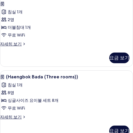
룸
7
bed))
룸
보
사
자
침실 1개
세
기
진
히
2명
모
보
더블침대 1개
기
두
무료 WiFi
보
룸
자세히 보기
기
자
세
요금 보기
히
보
기
무료 WiFi, 침대 시트
룸
7
룸 (Haengbok Bada (Three rooms))
(Haengbok
침실 1개
Bada
8명
(Three
싱글사이즈 요이불 세트 8개
rooms))
사
무료 WiFi
진
룸
자세히 보기
(Haengbok
모
Bada
요금 보기
두
(Three