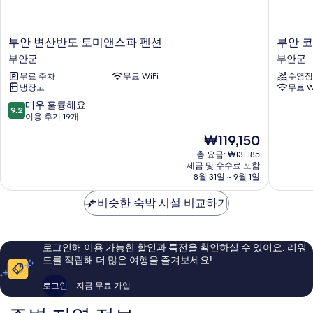
부
부
부안 변산반도 토미앤스파 펜션
부안 
안
안
부안군
부안군
변
코
무료 주차
무료 WiFi
수영장
산
델
냉장고
무료 W
반
리
도
아
10
매우 훌륭해요
9.2
토
풀
점
이용 후기 19개
미
빌
만
현
₩119,150
앤
라
점
재
스
펜
중
총 요금: ₩131,185
요
파
세금 및 수수료 포함
션
9.2
금
8월 31일 ~ 9월 1일
펜
부
점,
₩119,150
션
안
매
비슷한 숙박 시설 비교하기
부
군
우
안
훌
군
륭
해
로그인해 이용 가능한 할인과 특전을 확인하실 수 있어요. 리워
요,
드를 적립해 더 많은 여행을 즐겨보세요!
이
용
로그인
지금 무료 가입
후
기