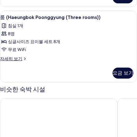
rooms))
보
자
무료 WiFi, 침대 시트
룸
기
7
세
룸 (Haeungbok Poonggyung (Three rooms))
(Haeungbok
히
침실 1개
보
Poonggyung
기
8명
(Three
싱글사이즈 요이불 세트 8개
rooms))
사
무료 WiFi
진
룸
자세히 보기
(Haeungbok
모
Poonggyung
요금 보기
두
(Three
rooms))
보
자
비슷한 숙박 시설
기
세
히
부안 변산반도 토미앤스파 펜션
부안 코
보
기