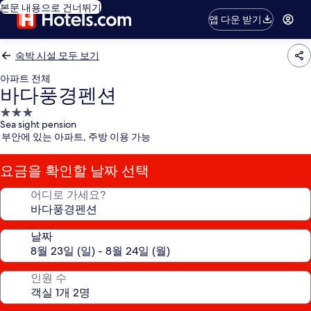
본문 내용으로 건너뛰기
앱 다운 받기
숙박 시설 모두 보기
아파트 전체
바다풍경펜션
3.0
Sea sight pension
성
부안에 있는 아파트, 주방 이용 가능
급
숙
요금을 확인할 날짜 선택
박
시
어디로 가세요?
설
날짜
인원 수