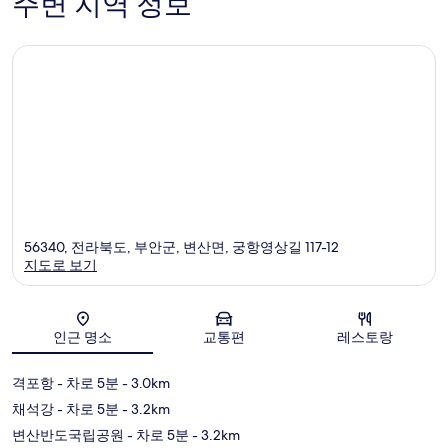
주변 지역 정보
19
개
56340, 전라북도, 부안군, 변산면, 궁항영상길 117-12
지도로 보기
지도
인근 명소
교통편
레스토랑
격포항
- 차로 5분
- 3.0km
채석강
- 차로 5분
- 3.2km
변산반도국립공원
- 차로 5분
- 3.2km