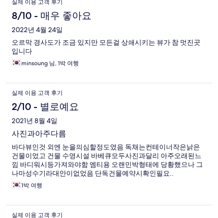
실제 이용 고객 후기
8/10 - 매우 좋아요
2022년 4월 24일
오르막 경사도가 조금 있지만 모든걸 상쇄시키는 뷰가 참 멋진곳
입니다
minsoung 님, 1박 여행
실제 이용 고객 후기
2/10 - 별로예요
2021년 8월 4일
사진과아주다름
바다뷰인것 외엔 눈을의심할정도였음 독채는컨테이너작은낡은
건물이었고 건물 수영시설 바베큐모두사진과달리 아주오래된느
낌 바디워시등가져와야함 엠티용 오랜민박형태에 당황했으나 그
나마성수기라대안이없었음 단독건물예약시확인필요..
1박 여행
실제 이용 고객 후기