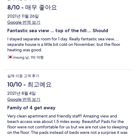
8/10 - 매우 좋아요
2021년 11월 26일
Google 번역 보기
Fantastic sea view ... top of the hill.... Should
I stayed separate room for 1 day. Really fantastic sea view....
separate house is a little bit cold on November, but the floor
heating was good.
insung 님, 1박 여행
실제 이용 고객 후기
10/10 - 최고예요
2021년 8월 4일
Google 번역 보기
Family of 4 get away
Very clean apartment and friendly staff! Amazing view and
beach access was about 1.5 miles away. Beautiful! Pads for the
floor were not comfortable for us but we are not use to sleeping
on the floor. The pads instead of beds were not a surprise it was