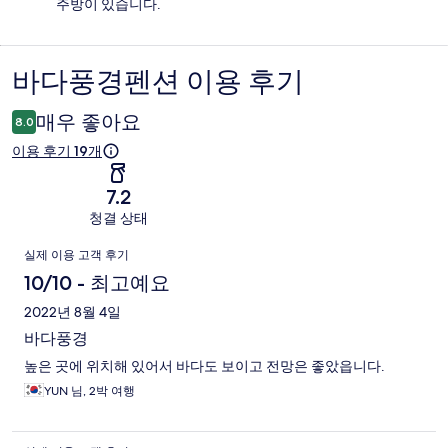
주방이 있습니다.
바다풍경펜션 이용 후기
이
용
매우 좋아요
8.0
후
이용 후기 19개
기
7.2
청결 상태
이
실제 이용 고객 후기
용
10/10 - 최고예요
후
2022년 8월 4일
바다풍경
기
높은 곳에 위치해 있어서 바다도 보이고 전망은 좋았읍니다.
YUN 님, 2박 여행