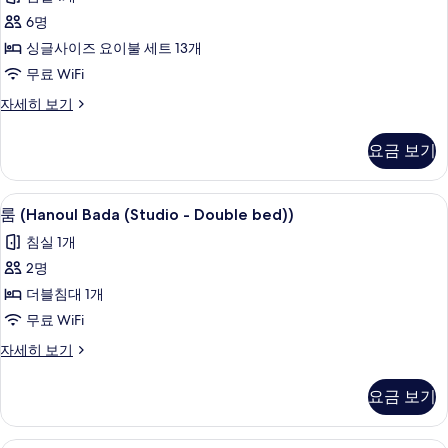
보
자
진
세
6명
기
모
히
싱글사이즈 요이불 세트 13개
보
두
기
무료 WiFi
보
룸
자세히 보기
기
자
세
요금 보기
히
보
기
무료 WiFi, 침대 시트
룸
7
룸 (Hanoul Bada (Studio - Double bed))
(Hanoul
침실 1개
Bada
2명
(Studio
더블침대 1개
-
Double
무료 WiFi
bed))
룸
자세히 보기
사
(Hanoul
Bada
진
요금 보기
(Studio
모
-
Double
두
무료 WiFi, 침대 시트