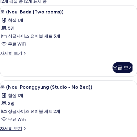
에
12개 객실 중 12개 표시 중
사
룸 (Noul Bada (Two rooms)) | 무료 W
룸
7
룸 (Noul Bada (Two rooms))
용
(Noul
가
침실 1개
Bada
능
5명
(Two
한
싱글사이즈 요이불 세트 5개
rooms))
필
사
무료 WiFi
터
진
룸
자세히 보기
(Noul
모
Bada
요금 보기
두
(Two
rooms))
보
자
무료 WiFi, 침대 시트
룸
기
7
세
룸 (Noul Poonggyung (Studio - No Bed))
(Noul
히
침실 1개
보
Poonggyung
기
2명
(Studio
싱글사이즈 요이불 세트 2개
-
No
무료 WiFi
Bed))
룸
자세히 보기
사
(Noul