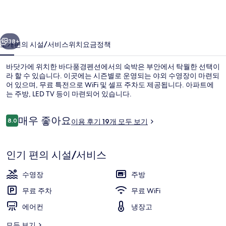
션
의
이전
다음
사
38+
소개
편의 시설/서비스
위치
요금
정책
진
바닷가에 위치한 바다풍경펜션에서의 숙박은 부안에서 탁월한 선택이
갤
라 할 수 있습니다. 이곳에는 시즌별로 운영되는 야외 수영장이 마련되
어 있으며, 무료 특전으로 WiFi 및 셀프 주차도 제공됩니다. 아파트에
러
는 주방, LED TV 등이 마련되어 있습니다.
리
이
매우 좋아요
8.0
이용 후기 19개 모두 보기
10점 만점 중 8.0점.
용
후
기
외관
인기 편의 시설/서비스
수영장
주방
무료 주차
무료 WiFi
에어컨
냉장고
모두 보기