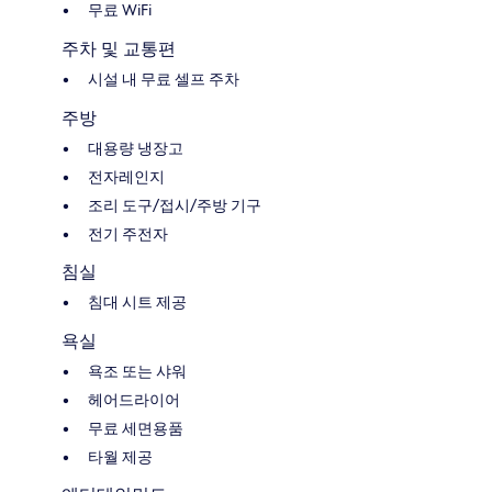
무료 WiFi
주차 및 교통편
시설 내 무료 셀프 주차
주방
대용량 냉장고
전자레인지
조리 도구/접시/주방 기구
전기 주전자
침실
침대 시트 제공
욕실
욕조 또는 샤워
헤어드라이어
무료 세면용품
타월 제공