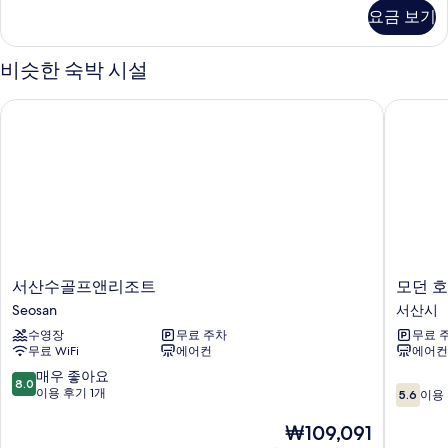
러,
보
리
요금 보기
의
안
룸
기
마
자
자)
의
세
비슷한 숙박 시설
사
자)
히
자
보
진
서산수골프앤리조트
모던 호
세
기
모
히
보
두
기
보
기
서
모
서산수골프앤리조트
모던 
산
던
Seosan
서산시
수
호
수영장
무료 주차
무료 
골
텔
무료 WiFi
에어컨
에어컨
프
서
앤
산
10
매우 좋아요
8.0
10
리
시
점
이용 후기 1개
5.6
이용 
점
조
만
만
트
점
현
₩109,091
점
Seosan
중
재