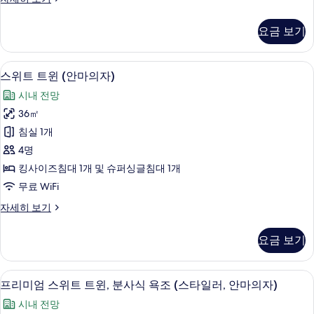
러)
위
사
트
요금 보기
트
진
윈
모
(스
스위트 트윈 (안마의자) | 고급 침구, 
스
7
타
스위트 트윈 (안마의자)
두
위
일
보
시내 전망
러)
트
자
기
36㎡
트
세
침실 1개
히
윈
보
4명
(안
기
킹사이즈침대 1개 및 슈퍼싱글침대 1개
마
무료 WiFi
의
스
자세히 보기
자)
위
사
트
요금 보기
트
진
윈
모
(안
프리미엄 스위트 트윈, 분사식 욕조 (스타
프
9
마
프리미엄 스위트 트윈, 분사식 욕조 (스타일러, 안마의자)
두
리
의
보
시내 전망
자)