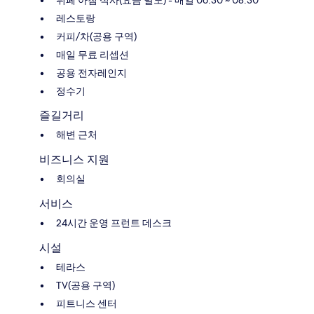
뷔페 아침 식사(요금 별도) - 매일 06:30 ~ 08:30
레스토랑
커피/차(공용 구역)
매일 무료 리셉션
공용 전자레인지
정수기
즐길거리
해변 근처
비즈니스 지원
회의실
서비스
24시간 운영 프런트 데스크
시설
테라스
TV(공용 구역)
피트니스 센터