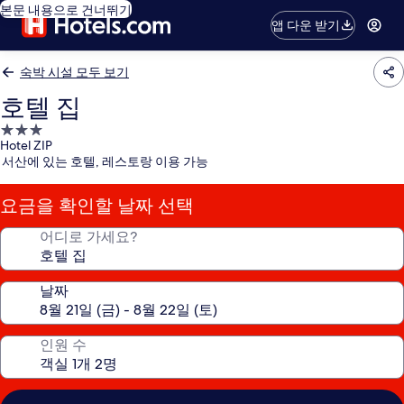
본문 내용으로 건너뛰기
앱 다운 받기
숙박 시설 모두 보기
호텔 집
3.0
Hotel ZIP
성
서산에 있는 호텔, 레스토랑 이용 가능
급
숙
요금을 확인할 날짜 선택
박
시
어디로 가세요?
설
날짜
인원 수