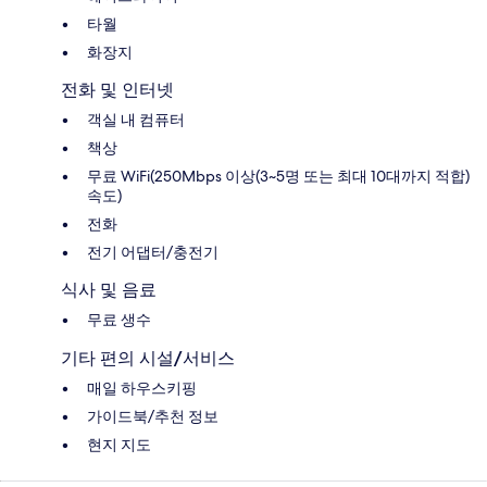
타월
화장지
전화 및 인터넷
객실 내 컴퓨터
책상
무료 WiFi(250Mbps 이상(3~5명 또는 최대 10대까지 적합)
속도)
전화
전기 어댑터/충전기
식사 및 음료
무료 생수
기타 편의 시설/서비스
매일 하우스키핑
가이드북/추천 정보
현지 지도