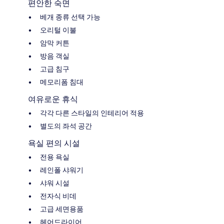
편안한 숙면
베개 종류 선택 가능
오리털 이불
암막 커튼
방음 객실
고급 침구
메모리폼 침대
여유로운 휴식
각각 다른 스타일의 인테리어 적용
별도의 좌석 공간
욕실 편의 시설
전용 욕실
레인폴 샤워기
샤워 시설
전자식 비데
고급 세면용품
헤어드라이어