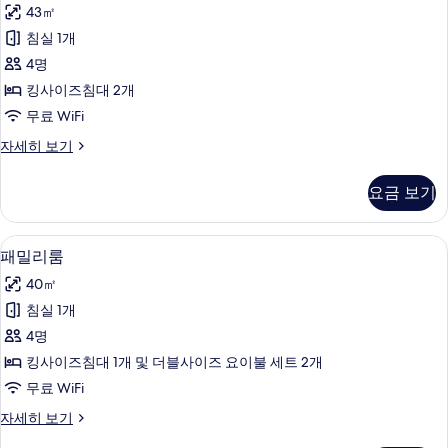
미
자
기
43㎡
엄
세
침실 1개
히
스
보
4명
위
기
킹사이즈침대 2개
트
무료 WiFi
트
프
자세히 보기
윈,
리
분
미
요금 보기
엄
사
스
식
위
패밀리룸 | 고급 침구, 오리/거위털 이불
패
6
트
패밀리룸
욕
밀
트
조
40㎡
윈,
리
분
(스
침실 1개
룸
사
타
4명
식
사
욕
일
킹사이즈침대 1개 및 더블사이즈 요이불 세트 2개
진
조
러,
무료 WiFi
(스
모
안
타
패
자세히 보기
두
일
밀
마