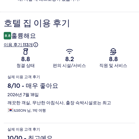
호텔 집 이용 후기
이
용
훌륭해요
8.8
후
이용 후기 113개
기
8.8
8.2
8.8
청결 상태
편의 시설/서비스
직원 및 서비스
이
실제 이용 고객 후기
용
8/10 - 매우 좋아요
후
2026년 7월 18일
깨끗한 객실, 무난한 아침식사, 출장 슥박시설로는 최고
기
ILSEON 님, 1박 여행
실제 이용 고객 후기
10/10 - 최고예요