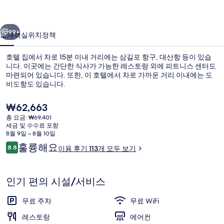
갤
이전
다음
러
99+
소개
객실
위치
정책
리
호텔 집에서 차로 15분 이내 거리에는 삼길포 항구, 대산항 등이 있습
니다. 이곳에는 간단한 식사가 가능한 레스토랑 외에 피트니스 센터도
마련되어 있습니다. 또한, 이 호텔에서 차로 가까운 거리 이내에는 도
비도항도 있습니다.
현
₩62,663
재
총 요금: ₩69,401
가
세금 및 수수료 포함
격
8월 9일 ~ 8월 10일
리셉션
은
이
훌륭해요
8.8
이용 후기 113개 모두 보기
₩62,663
10점 만점 중 8.8점.
용
후
기
인기 편의 시설/서비스
무료 주차
무료 WiFi
레스토랑
에어컨