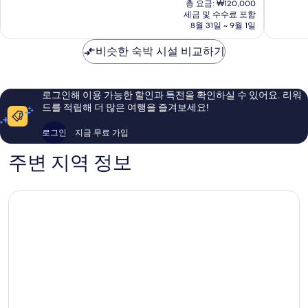
총 요금: ₩120,000
중
8.0
요
세금 및 수수료 포함
5.6
점,
금
8월 31일 ~ 9월 1일
점,
매
₩109,091
이
우
비슷한 숙박 시설 비교하기
용
좋
후
아
기
요,
로그인해 이용 가능한 할인과 특전을 확인하실 수 있어요. 리워
4
이
드를 적립해 더 많은 여행을 즐겨보세요!
개
용
후
로그인
지금 무료 가입
기
1
주변 지역 정보
개