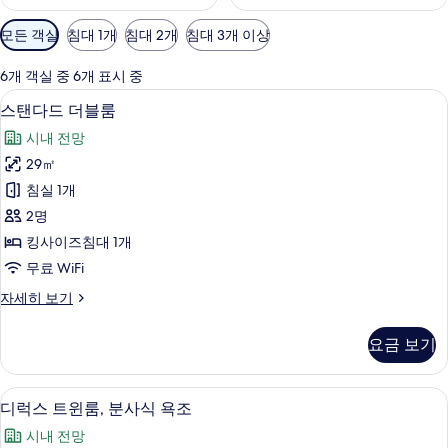
객
모든 객실
침대 1개
침대 2개
침대 3개 이상
실
에
6개 객실 중 6개 표시 중
사
스탠다드 더블룸 | 고급 침구, 오리/거위
스
7
스탠다드 더블룸
용
탠
가
시내 전망
다
능
29㎡
드
한
침실 1개
더
필
2명
터
블
킹사이즈침대 1개
룸
무료 WiFi
사
스
자세히 보기
진
탠
모
다
요금 보기
드
두
더
보
블
디럭스 트윈룸, 분사식 욕조 | 고급 침구
디
7
룸
디럭스 트윈룸, 분사식 욕조
기
럭
자
시내 전망
세