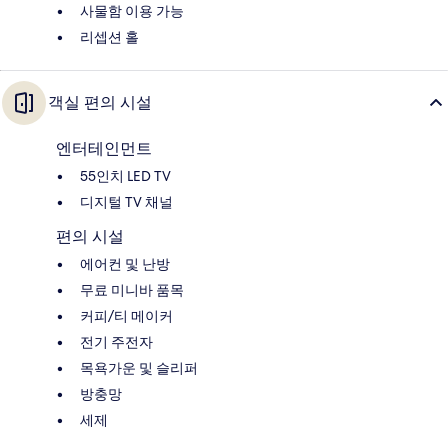
사물함 이용 가능
리셉션 홀
객실 편의 시설
엔터테인먼트
55인치 LED TV
디지털 TV 채널
편의 시설
에어컨 및 난방
무료 미니바 품목
커피/티 메이커
전기 주전자
목욕가운 및 슬리퍼
방충망
세제