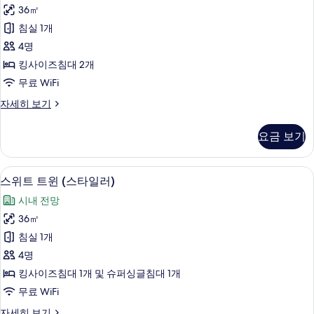
스
히
36㎡
트
보
침실 1개
기
윈
4명
룸,
킹사이즈침대 2개
분
무료 WiFi
사
디
자세히 보기
식
럭
욕
스
요금 보기
트
조
윈
사
룸,
스위트 트윈 (스타일러) | 고급 침구, 
스
7
분
스위트 트윈 (스타일러)
진
위
사
모
시내 전망
식
트
욕
두
36㎡
트
조
보
침실 1개
자
윈
세
기
4명
(스
히
킹사이즈침대 1개 및 슈퍼싱글침대 1개
보
타
무료 WiFi
기
일
스
자세히 보기